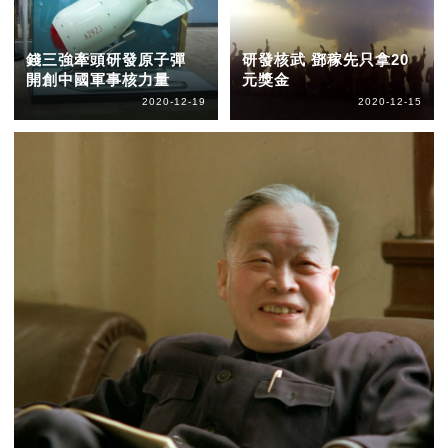
錢三強牽頭研發原子彈
研發核武 鄧稼先只拿20
開創中國軍事核力量
元獎金
2020-12-19
2020-12-15