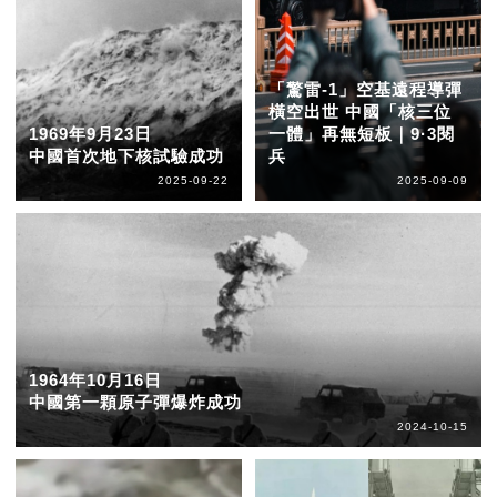
「驚雷-1」空基遠程導彈
橫空出世 中國「核三位
1969年9月23日
一體」再無短板｜9·3閱
中國首次地下核試驗成功
兵
2025-09-22
2025-09-09
1964年10月16日
中國第一顆原子彈爆炸成功
2024-10-15