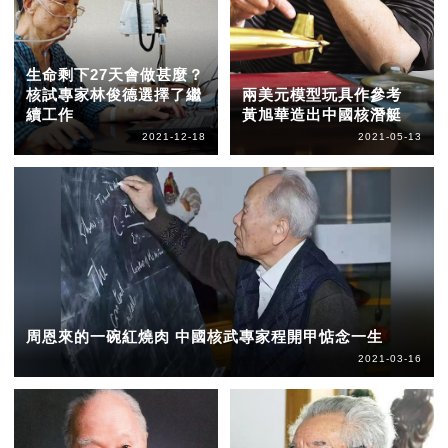
生命剩下27天會做甚麼？
核試專家林俊德選擇了繼
兩美元模型玩具作參考
續工作
黃旭華造出中國核潛艇
2021-12-18
2021-05-13
周恩來的一碗紅燒肉 中國核武專家程開甲惦念一生
2021-03-16