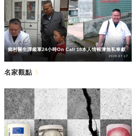
鄉村醫生譚鑑軍24小時On Call 18本人情帳簿無私奉獻
2026-07-17
名家觀點