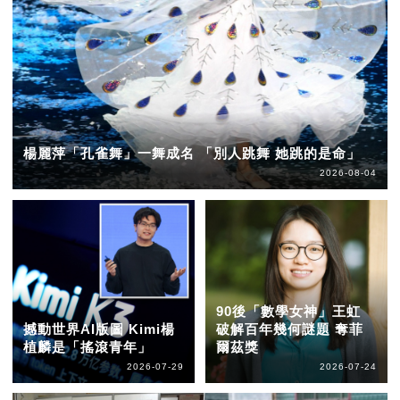
楊麗萍「孔雀舞」一舞成名 「別人跳舞 她跳的是命」
2026-08-04
90後「數學女神」王虹
撼動世界AI版圖 Kimi楊
破解百年幾何謎題 奪菲
植麟是「搖滾青年」
爾茲獎
2026-07-29
2026-07-24