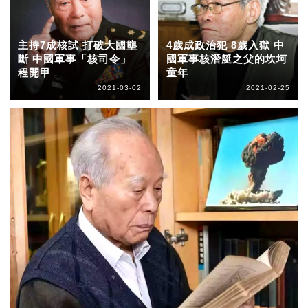
主持7成核試 打破大國壟
4歲成政治犯 8歲入獄 中
斷 中國軍事「核司令」
國軍事核潛艇之父的坎坷
程開甲
童年
2021-03-02
2021-02-25