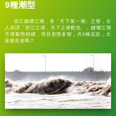
9種潮型
浙江錢塘江潮，有「天下第一潮」之譽，古
人所謂「浙江之潮，天下之偉觀也。」錢塘江潮
不僅氣勢磅礴，而且形態多變，共9種花款，大
家都見過嗎？