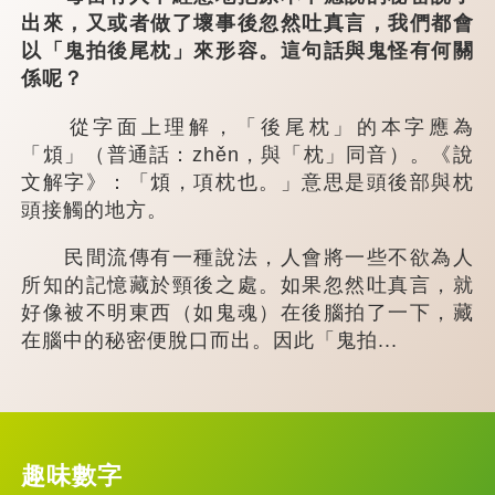
出來，又或者做了壞事後忽然吐真言，我們都會
以「鬼拍後尾枕」來形容。這句話與鬼怪有何關
係呢？
從字面上理解，「後尾枕」的本字應為
「䪴」（普通話：zhěn，與「枕」同音）。《說
文解字》：「䪴，項枕也。」意思是頭後部與枕
頭接觸的地方。
民間流傳有一種說法，人會將一些不欲為人
所知的記憶藏於頸後之處。如果忽然吐真言，就
好像被不明東西（如鬼魂）在後腦拍了一下，藏
在腦中的秘密便脫口而出。因此「鬼拍...
趣味數字