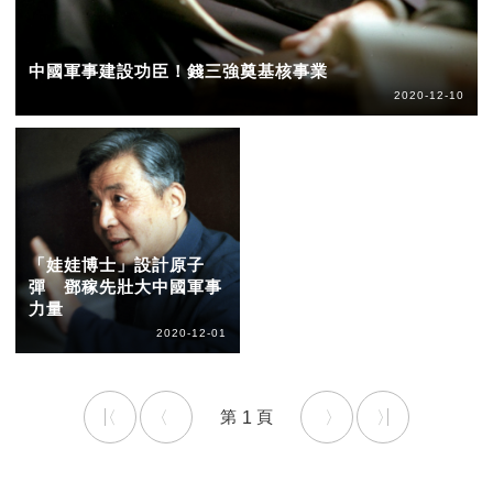
中國軍事建設功臣！錢三強奠基核事業
2020-12-10
「娃娃博士」設計原子
彈 鄧稼先壯大中國軍事
力量
2020-12-01
1