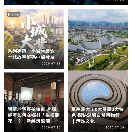
3:49
系列專題｜小城大製造
十城故事解碼中國發展
2026-07-28
明清老宅裏拍短劇 片場
華南最大！8大展廳3大特
經濟如何在鄉村「生根開
色 探秘深圳自然博物館
花」？｜新經濟浪潮
｜灣區文化
2026-07-30
2026-07-29