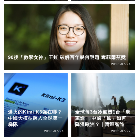
90後「數學女神」王虹 破解百年幾何謎題 奪菲爾茲獎
2026-07-24
爆火的Kimi K3強在哪？
全球每3台冷氣機1台「廣
中國大模型跨入全球第一
東造」 中國「風」如何
梯隊
降溫歐洲？｜灣區智造
2026-07-24
2026-07-22