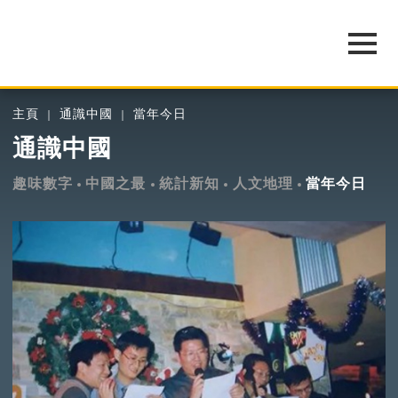
主頁
通識中國
當年今日
通識中國
趣味數字
中國之最
統計新知
人文地理
當年今日