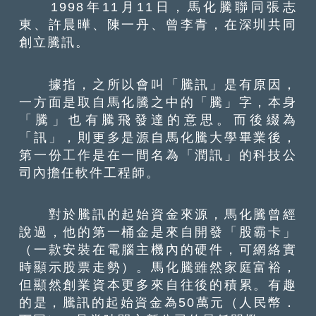
1998年11月11日，馬化騰聯同張志
東、許晨曄、陳一丹、曾李青，在深圳共同
創立騰訊。
據指，之所以會叫「騰訊」是有原因，
一方面是取自馬化騰之中的「騰」字，本身
「騰」也有騰飛發達的意思。而後綴為
「訊」，則更多是源自馬化騰大學畢業後，
第一份工作是在一間名為「潤訊」的科技公
司內擔任軟件工程師。
對於騰訊的起始資金來源，馬化騰曾經
說過，他的第一桶金是來自開發「股霸卡」
（一款安裝在電腦主機內的硬件，可網絡實
時顯示股票走勢）。馬化騰雖然家庭富裕，
但顯然創業資本更多來自往後的積累。有趣
的是，騰訊的起始資金為50萬元（人民幣．