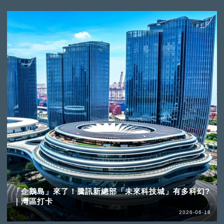
「企鵝島」來了！騰訊新總部「未來科技城」有多科幻?
｜灣區打卡
2026-06-18