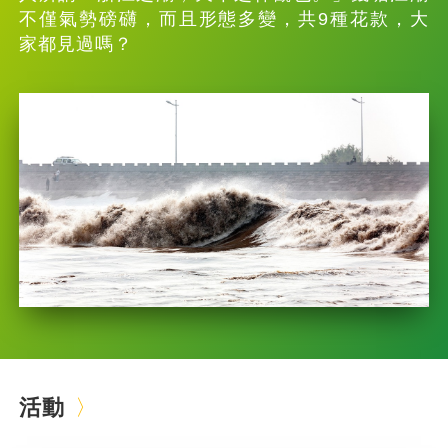
不僅氣勢磅礴，而且形態多變，共9種花款，大
家都見過嗎？
活動