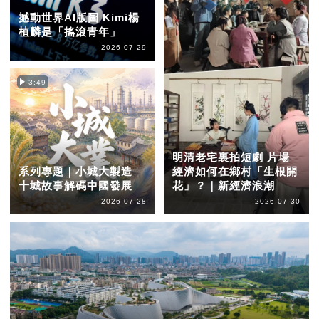
撼動世界AI版圖 Kimi楊
植麟是「搖滾青年」
2026-07-29
3:49
明清老宅裏拍短劇 片場
系列專題｜小城大製造
經濟如何在鄉村「生根開
十城故事解碼中國發展
花」？｜新經濟浪潮
2026-07-28
2026-07-30