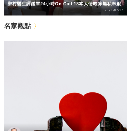
鄉村醫生譚鑑軍24小時On Call 18本人情帳簿無私奉獻
2026-07-17
名家觀點