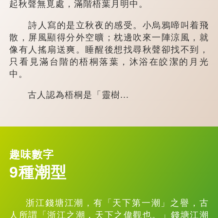
起秋聲無覓處，滿階梧葉月明中。
詩人寫的是立秋夜的感受。小烏鴉啼叫着飛
散，屏風顯得分外空曠；枕邊吹來一陣涼風，就
像有人搖扇送爽。睡醒後想找尋秋聲卻找不到，
只看見滿台階的梧桐落葉，沐浴在皎潔的月光
中。
古人認為梧桐是「靈樹...
趣味數字
9種潮型
浙江錢塘江潮，有「天下第一潮」之譽，古
人所謂「浙江之潮，天下之偉觀也。」錢塘江潮