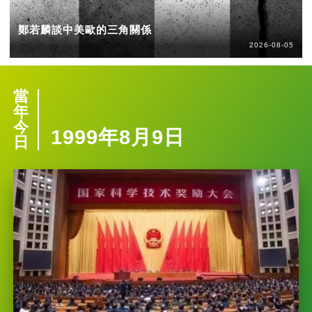
鄭若麟談中美歐的三角關係
2026-08-05
當
年
今
1999年8月9日
日