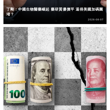
丁剛：中國生物醫藥崛起 藥研質優價平 逼得美國加碼圍
堵？
2026-08-07