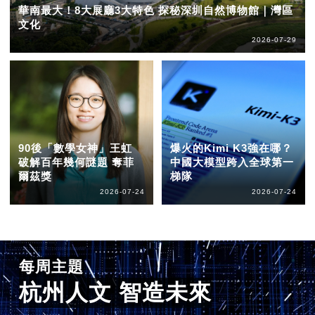
華南最大！8大展廳3大特色 探秘深圳自然博物館｜灣區
文化
2026-07-29
90後「數學女神」王虹
爆火的Kimi K3強在哪？
破解百年幾何謎題 奪菲
中國大模型跨入全球第一
爾茲獎
梯隊
2026-07-24
2026-07-24
每周主題
杭州人文 智造未來