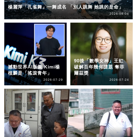
楊麗萍「孔雀舞」一舞成名 「別人跳舞 她跳的是命」
2026-08-04
90後「數學女神」王虹
撼動世界AI版圖 Kimi楊
破解百年幾何謎題 奪菲
植麟是「搖滾青年」
爾茲獎
2026-07-29
2026-07-24