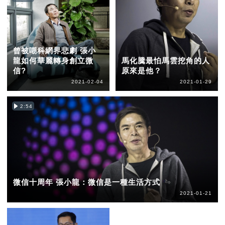
曾被嘲科網界悲劇 張小
龍如何華麗轉身創立微
馬化騰最怕馬雲挖角的人
信?
原來是他？
2021-02-04
2021-01-29
2:54
微信十周年 張小龍：微信是一種生活方式
2021-01-21