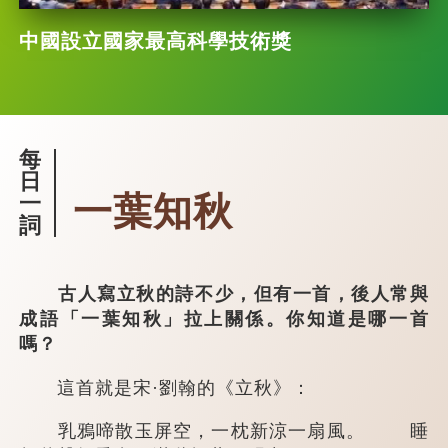
中國設立國家最高科學技術獎
每
日
一葉知秋
一
詞
古人寫立秋的詩不少，但有一首，後人常與
成語「一葉知秋」拉上關係。你知道是哪一首
嗎？
這首就是宋·劉翰的《立秋》：
乳鴉啼散玉屏空，一枕新涼一扇風。 睡