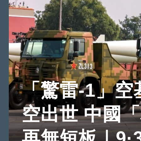
「驚雷-1」
空出世 中國
再無短板｜9·