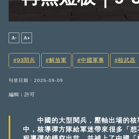
A-
A+
93閱兵
解放軍
中國軍事
核武器
刊登日期 : 2025-09-09
編輯︰許可
中國的大型閱兵，壓軸出場的核導彈
中，核導彈方隊給軍迷帶來很多「想
程導彈的橫空出世，並補上了中國「