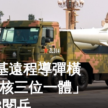
空基遠程導彈橫
「核三位一體」
3閱兵