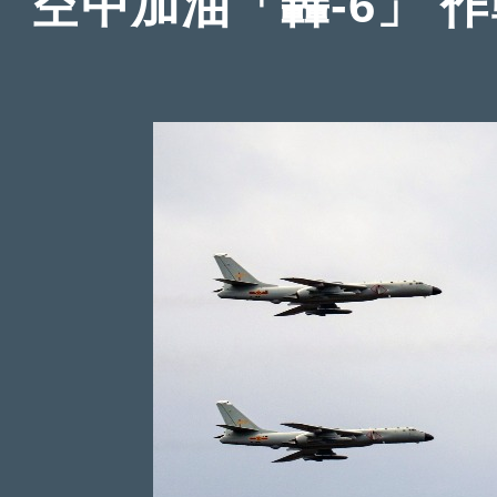
空中加油「轟-6」 作