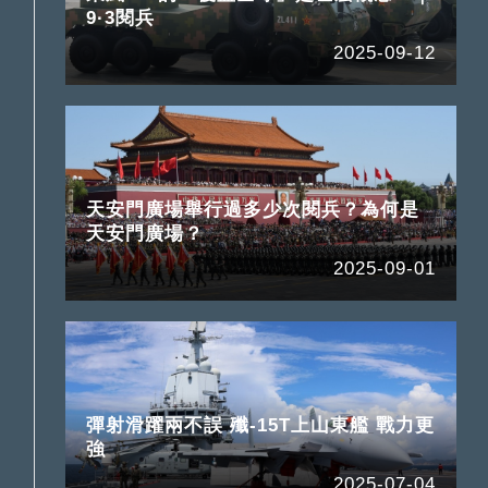
9·3閱兵
2025-09-12
天安門廣場舉行過多少次閱兵？為何是
天安門廣場？
2025-09-01
彈射滑躍兩不誤 殲-15T上山東艦 戰力更
強
2025-07-04