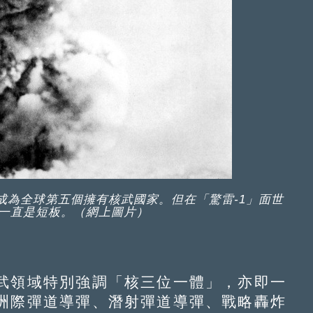
，成為全球第五個擁有核武國家。但在「驚雷-1」面世
一直是短板。（網上圖片）
領域特別強調「核三位一體」，亦即一
洲際彈道導彈、潛射彈道導彈、戰略轟炸