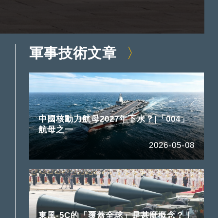
軍事技術文章
中國核動力航母2027年下水？|「004」
航母之一
2026-05-08
東風-5C的「覆蓋全球」是甚麼概念？｜