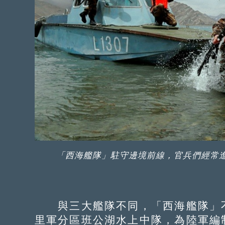
「西海艦隊」駐守邊境前線，官兵們經常
與三大艦隊不同，「西海艦隊」不
里軍分區班公湖水上中隊，為陸軍編