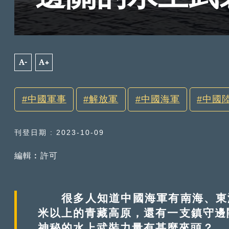
A-
A+
中國軍事
解放軍
中國海軍
中國
刊登日期 : 2023-10-09
編輯︰許可
很多人知道中國海軍有南海、東海和
米以上的青藏高原，還有一支鎮守邊
神秘的水上武裝力量有甚麼來頭？