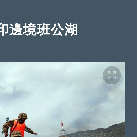
印邊境班公湖