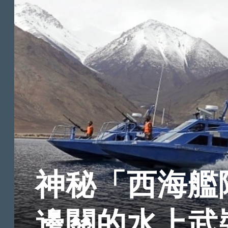
神秘「西海艦
邊關的水上武