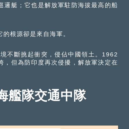
巡邏艇；它也是解放軍駐防海拔最高的船
的根源卻是來自海軍。
不斷挑起衝突，侵佔中國領土。1962
垮，但為防印度再次侵擾，解放軍決定在
。
海艦隊交通中隊