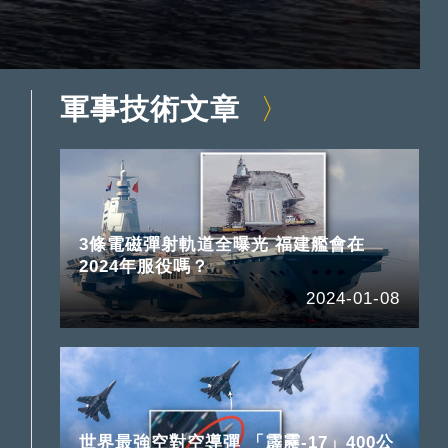
軍事技術文章
3條電磁彈射軌道全曝光 福建艦會在
2024年服役嗎？
2024-01-08
世界最強空對空導彈 「霹靂-17」400公