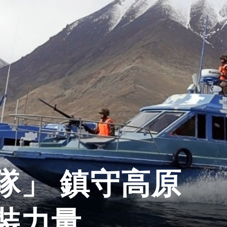
隊」 鎮守高原
裝力量