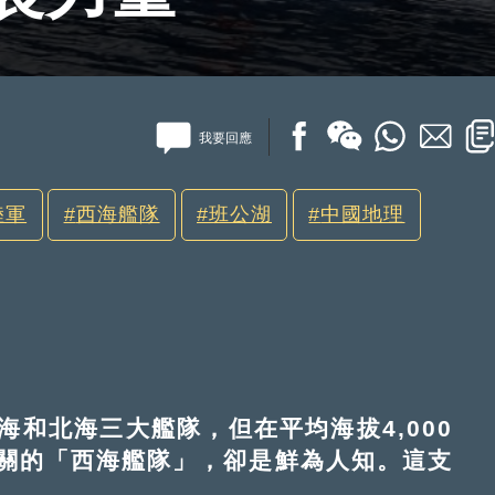
我要回應
陸軍
西海艦隊
班公湖
中國地理
北海三大艦隊，但在平均海拔4,000
關的「西海艦隊」，卻是鮮為人知。這支