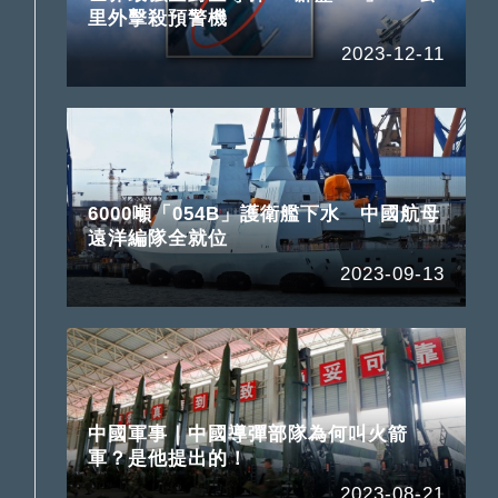
里外擊殺預警機
2023-12-11
6000噸「054B」護衛艦下水 中國航母
遠洋編隊全就位
2023-09-13
中國軍事｜中國導彈部隊為何叫火箭
軍？是他提出的！
2023-08-21