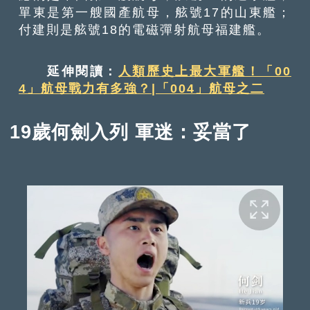
單東是第一艘國產航母，舷號17的山東艦；
付建則是舷號18的電磁彈射航母福建艦。
延伸閱讀：
人類歷史上最大軍艦！「00
4」航母戰力有多強？|「004」航母之二
19歲何劍入列 軍迷：妥當了