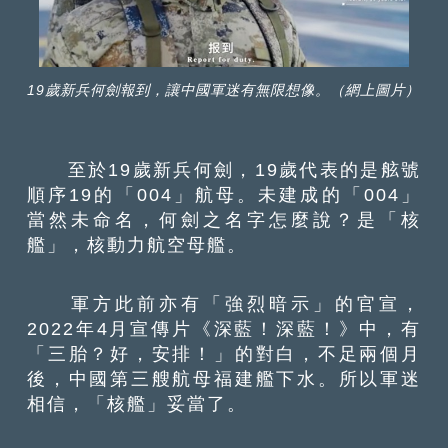
19歲新兵何劍報到，讓中國軍迷有無限想像。（網上圖片）
至於19歲新兵何劍，19歲代表的是舷號
順序19的「004」航母。未建成的「004」
當然未命名，何劍之名字怎麼說？是「核
艦」，核動力航空母艦。
軍方此前亦有「強烈暗示」的官宣，
2022年4月宣傳片《深藍！深藍！》中，有
「三胎？好，安排！」的對白，不足兩個月
後，中國第三艘航母福建艦下水。所以軍迷
相信，「核艦」妥當了。