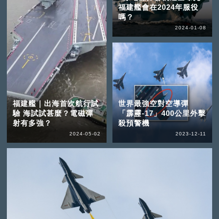
福建艦會在2024年服役
嗎？
2024-01-08
福建艦｜出海首次航行試
世界最強空對空導彈
驗 海試試甚麼？電磁彈
「霹靂-17」400公里外擊
射有多強？
殺預警機
2024-05-02
2023-12-11