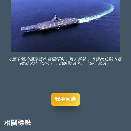
8萬多噸的福建艦有電磁彈射，戰力甚強，但相比核動力電
磁彈射的「004」，仍略顯遜色。（網上圖片）
我要回應
相關標籤