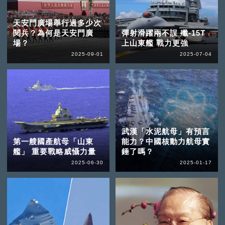
天安門廣場舉行過多少次
閱兵？為何是天安門廣
彈射滑躍兩不誤 殲-15T
場？
上山東艦 戰力更強
2025-09-01
2025-07-04
武漢「水泥航母」有預言
第一艘國產航母「山東
能力？中國核動力航母實
艦」 重要戰略威懾力量
錘了嗎？
2025-06-30
2025-01-17