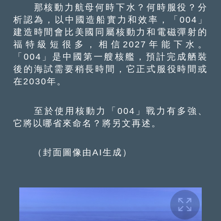
那核動力航母何時下水？何時服役？分
析認為，以中國造船實力和效率，「004」
建造時間會比美國同屬核動力和電磁彈射的
福特級短很多，相信2027年能下水。
「004」是中國第一艘核艦，預計完成舾裝
後的海試需要稍長時間，它正式服役時間或
在2030年。
至於使用核動力「004」戰力有多強、
它將以哪省來命名？將另文再述。
（封面圖像由AI生成）