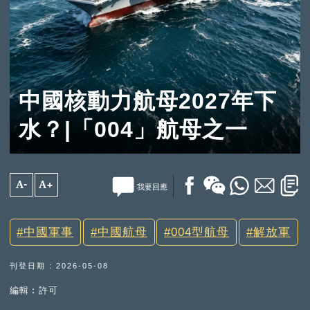
中國核動力航母2027年下
水？|「004」航母之一
A-
A+
我要回應
中國軍事
中國航母
004型航母
解放軍
刊登日期 : 2026-05-08
編輯︰許可