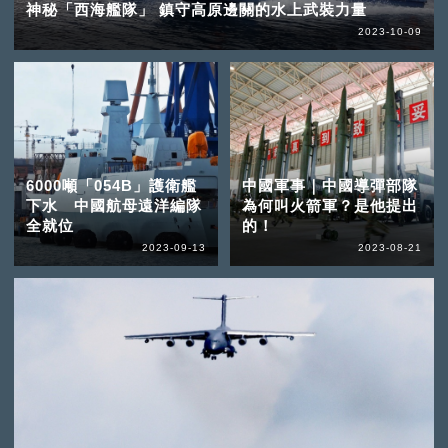
神秘「西海艦隊」 鎮守高原邊關的水上武裝力量
2023-10-09
6000噸「054B」護衛艦
中國軍事｜中國導彈部隊
下水 中國航母遠洋編隊
為何叫火箭軍？是他提出
全就位
的！
2023-09-13
2023-08-21