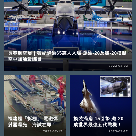
長春航空展｜破紀錄逾65萬人入場 運油-20及殲-20模擬
空中加油最矚目
2023-08-03
福建艦「拆棚」 電磁彈
換裝渦扇-15引擎 殲-20
射器曝光 海試在即！
成世界最強五代戰機！
2023-07-17
2023-07-12