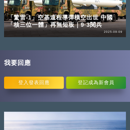
「驚雷-1」空基遠程導彈橫空出世 中國
「核三位一體」再無短板｜9·3閱兵
2025-09-09
我要回應
登入
發表回應
登記
成為新會員