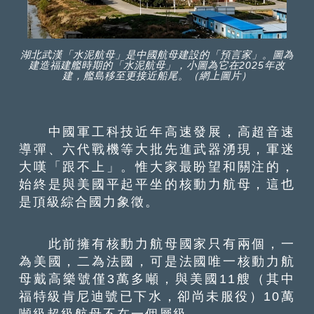
湖北武漢「水泥航母」是中國航母建設的「預言家」。圖為
建造福建艦時期的「水泥航母」，小圖為它在2025年改
建，艦島移至更接近船尾。（網上圖片）
中國軍工科技近年高速發展，高超音速
導彈、六代戰機等大批先進武器湧現，軍迷
大嘆「跟不上」。惟大家最盼望和關注的，
始終是與美國平起平坐的核動力航母，這也
是頂級綜合國力象徵。
此前擁有核動力航母國家只有兩個，一
為美國，二為法國，可是法國唯一核動力航
母戴高樂號僅3萬多噸，與美國11艘（其中
福特級肯尼迪號已下水，卻尚未服役）10萬
噸級超級航母不在一個層級。