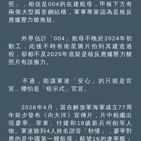
照」，相信是004的在建航母，甲板下方有
兩個大型圓形鋼結構，軍事專家認為是核反
應爐壓力艙無疑。
外界估計「004」航母不晚於2024年初
動工，此後不時有衛星圖片拍到其建造過
程，卻都不及2025年底疑是核反應爐壓力艙
照片有說服力。
不過，能讓軍迷「安心」的只能是官
宣，哪怕是「暗示式」官宣。
2026年4月，當在解放軍海軍成立77周
年前夕發布《向大洋》宣傳片，片中相繼出
現廖寧、單東、付建和19歲新兵何劍等人
物。軍迷聽到4人姓名諧音「秒懂」，廖寧對
應的是中國第一艘航母，舷號16的遼寧艦；