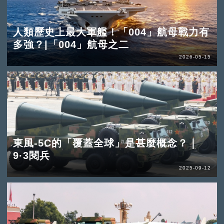
人類歷史上最大軍艦！「004」航母戰力有
多強？|「004」航母之二
2026-05-15
東風-5C的「覆蓋全球」是甚麼概念？｜
9·3閱兵
2025-09-12