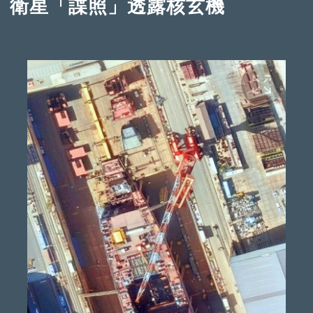
衛星「諜照」透露核玄機