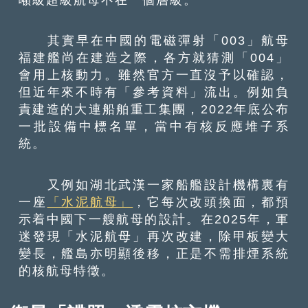
其實早在中國的電磁彈射「003」航母
福建艦尚在建造之際，各方就猜測「004」
會用上核動力。雖然官方一直沒予以確認，
但近年來不時有「參考資料」流出。例如負
責建造的大連船舶重工集團，2022年底公布
一批設備中標名單，當中有核反應堆子系
統。
又例如湖北武漢一家船艦設計機構裏有
一座
「水泥航母」
，它每次改頭換面，都預
示着中國下一艘航母的設計。在2025年，軍
迷發現「水泥航母」再次改建，除甲板變大
變長，艦島亦明顯後移，正是不需排煙系統
的核航母特徵。