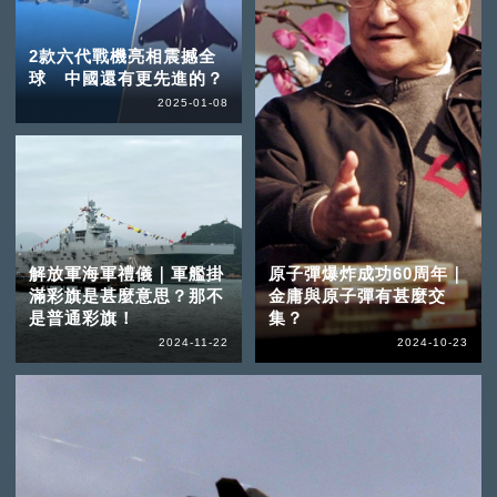
2款六代戰機亮相震撼全
球 中國還有更先進的？
2025-01-08
解放軍海軍禮儀｜軍艦掛
原子彈爆炸成功60周年｜
滿彩旗是甚麼意思？那不
金庸與原子彈有甚麼交
是普通彩旗！
集？
2024-11-22
2024-10-23