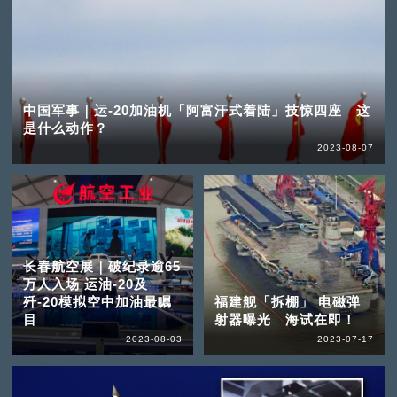
中国军事｜运-20加油机「阿富汗式着陆」技惊四座 这
是什么动作？
2023-08-07
长春航空展｜破纪录逾65
万人入场 运油-20及
歼-20模拟空中加油最瞩
福建舰「拆棚」 电磁弹
目
射器曝光 海试在即！
2023-08-03
2023-07-17