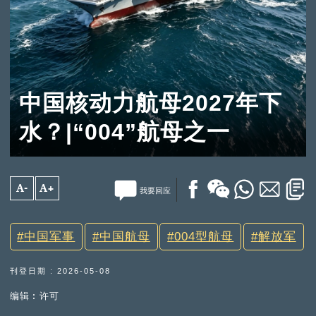
中国核动力航母2027年下
水？|“004”航母之一
A-
A+
我要回应
中国军事
中国航母
004型航母
解放军
刊登日期 : 2026-05-08
编辑︰许可