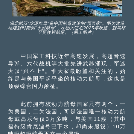
湖北武汉“水泥航母”是中国航母建设的“预言家”。图为建造
福建舰时期的“水泥航母”，小图为它在2025年改建，舰岛移
至更接近船尾。（网上图片）
中国军工科技近年高速发展，高超音速
导弹、六代战机等大批先进武器涌现，军迷
大叹“跟不上”。惟大家最盼望和关注的，始
终是与美国平起平坐的核动力航母，这也是
顶级综合国力象征。
此前拥有核动力航母国家只有两个，一
为美国，二为法国，可是法国唯一核动力航
母戴高乐号仅3万多吨，与美国11艘（其中
福特级肯尼迪号已下水，却尚未服役）10万
吨级超级航母不在一个层级。