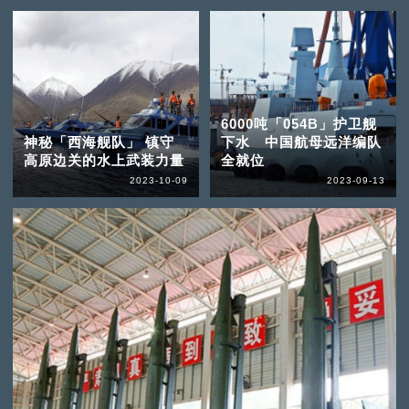
6000吨「054B」护卫舰
神秘「西海舰队」 镇守
下水 中国航母远洋编队
高原边关的水上武装力量
全就位
2023-10-09
2023-09-13