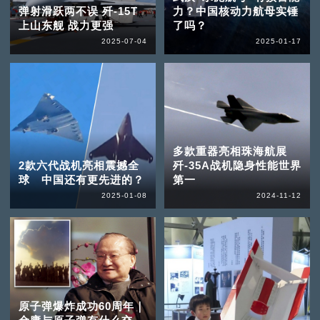
弹射滑跃两不误 歼-15T
力？中国核动力航母实锤
上山东舰 战力更强
了吗？
2025-07-04
2025-01-17
多款重器亮相珠海航展
2款六代战机亮相震撼全
歼-35A战机隐身性能世界
球 中国还有更先进的？
第一
2025-01-08
2024-11-12
原子弹爆炸成功60周年｜