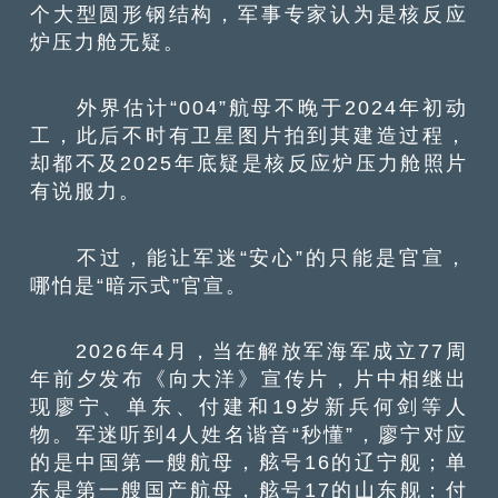
个大型圆形钢结构，军事专家认为是核反应
炉压力舱无疑。
外界估计“004”航母不晚于2024年初动
工，此后不时有卫星图片拍到其建造过程，
却都不及2025年底疑是核反应炉压力舱照片
有说服力。
不过，能让军迷“安心”的只能是官宣，
哪怕是“暗示式”官宣。
2026年4月，当在解放军海军成立77周
年前夕发布《向大洋》宣传片，片中相继出
现廖宁、单东、付建和19岁新兵何剑等人
物。军迷听到4人姓名谐音“秒懂”，廖宁对应
的是中国第一艘航母，舷号16的辽宁舰；单
东是第一艘国产航母，舷号17的山东舰；付