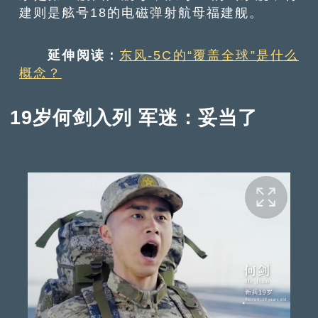
建则是舷号18的电磁弹射航母福建舰。
延伸阅读：
东风-5C的“覆盖全球”是什么
概念？
19岁何剑入列 军迷：妥当了