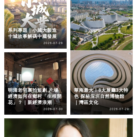
系列專題｜小城大製造
十城故事解碼中國發展
2026-07-28
明清老宅裏拍短劇 片場
華南最大！8大展廳3大特
經濟如何在鄉村「生根開
色 探秘深圳自然博物館
花」？｜新經濟浪潮
｜灣區文化
2026-07-30
2026-07-29