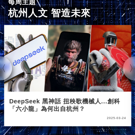
每周主題
杭州人文 智造未來
DeepSeek 黑神話 扭秧歌機械人...創科
「六小龍」為何出自杭州？
2025-03-24