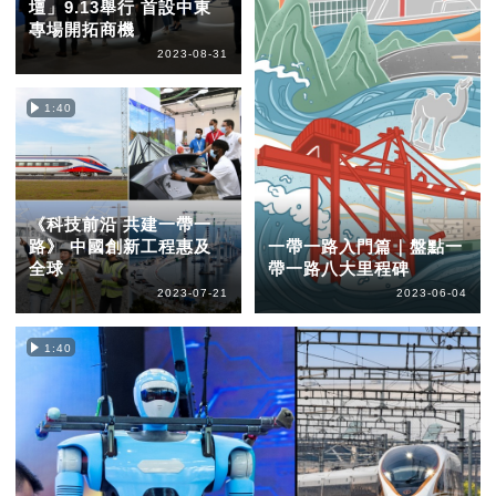
壇」9.13舉行 首設中東
專場開拓商機
2023-08-31
1:40
《科技前沿 共建一帶一
路》 中國創新工程惠及
一帶一路入門篇｜盤點一
全球
帶一路八大里程碑
2023-07-21
2023-06-04
1:40