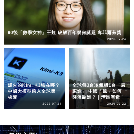
90後「數學女神」王虹 破解百年幾何謎題 奪菲爾茲獎
2026-07-24
爆火的Kimi K3強在哪？
全球每3台冷氣機1台「廣
中國大模型跨入全球第一
東造」 中國「風」如何
梯隊
降溫歐洲？｜灣區智造
2026-07-24
2026-07-22