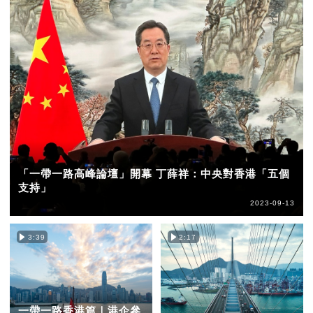
「一帶一路高峰論壇」開幕 丁薛祥：中央對香港「五個
支持」
2023-09-13
3:39
2:17
一帶一路香港篇｜港企參