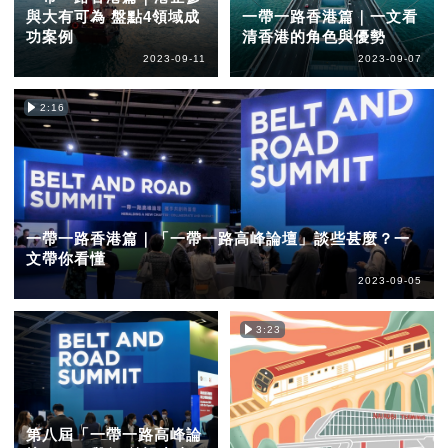
與大有可為 盤點4領域成
一帶一路香港篇｜一文看
功案例
清香港的角色與優勢
2023-09-11
2023-09-07
2:16
一帶一路香港篇｜「一帶一路高峰論壇」談些甚麼？一
文帶你看懂
2023-09-05
3:23
第八屆「一帶一路高峰論