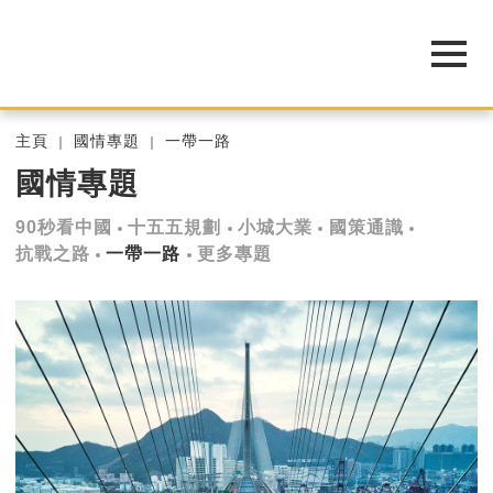
主頁
國情專題
一帶一路
國情專題
90秒看中國
十五五規劃
小城大業
國策通識
抗戰之路
一帶一路
更多專題