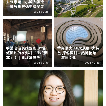
系列專題｜小城大製造
十城故事解碼中國發展
2026-07-28
明清老宅裏拍短劇 片場
華南最大！8大展廳3大特
經濟如何在鄉村「生根開
色 探秘深圳自然博物館
花」？｜新經濟浪潮
｜灣區文化
2026-07-30
2026-07-29