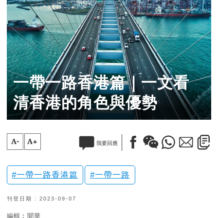
一帶一路香港篇｜一文看
清香港的角色與優勢
A-
A+
我要回應
一帶一路香港篇
一帶一路
刊登日期 : 2023-09-07
編輯︰聞華