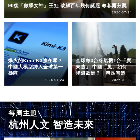
90後「數學女神」王虹 破解百年幾何謎題 奪菲爾茲獎
2026-07-24
爆火的Kimi K3強在哪？
全球每3台冷氣機1台「廣
中國大模型跨入全球第一
東造」 中國「風」如何
梯隊
降溫歐洲？｜灣區智造
2026-07-24
2026-07-22
每周主題
杭州人文 智造未來