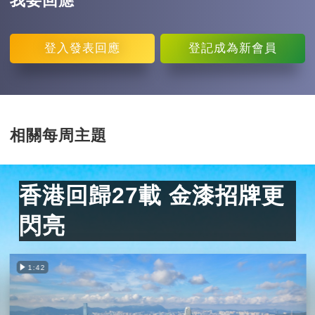
我要回應
登入
發表回應
登記
成為新會員
相關每周主題
香港回歸27載 金漆招牌更
閃亮
1:42