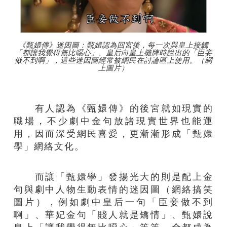
《甄嬛傳》迷因圖：甄嬛認為回宮後，每一次與皇上接觸
「都讓我覺得無比噁心」、皇后向皇上攤牌時說出的「臣妾
做不到啊」，這些迷因圖經常被網民在討論區上使用。（網
上圖片）
有人認為《甄嬛傳》的後宮就如現實的
職場，不少劇中金句放諸現實世界也能運
用，因而深受網民喜愛，更漸漸形成「甄嬛
學」網絡文化。
而讓「甄嬛學」發揚光大的則是配上金
句與劇中人物生動表情的迷因圖（網絡搞笑
圖片），例如劇中皇后一句「臣妾做不到
啊」、華妃金句「賤人就是矯情」、甄嬛說