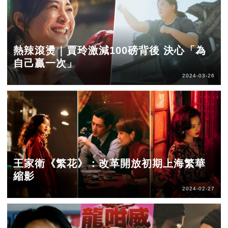
熱辣滾燙｜賈玲激減100磅背後 決心「為
自己贏一次」
2024-03-26
王家衛《繁花》：改革開放初期上海繁華
縮影
2024-02-27