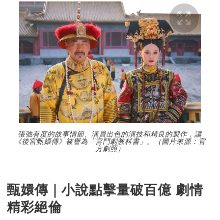
張弛有度的故事情節、演員出色的演技和精良的製作，讓
《後宮甄嬛傳》被譽為「宮鬥劇教科書」。（圖片來源：官
方劇照）
甄嬛傳｜小說點擊量破百億 劇情
精彩絕倫