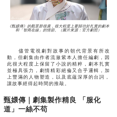
《甄嬛傳》的觀眾群很廣，很大程度上要歸功於扎實的劇本
和「智商在線」的情節。（圖片來源：官方劇照）
儘管電視劇對故事的朝代背景有所改
動，但劇集由作者流瀲紫本人擔任編劇，因
此很大程度上保留了小說的精粹，劇本扎實
並極具張力，劇情精彩絕倫又合乎邏輯，加
上豐滿的人物塑造，以及底蘊深厚的台詞，
讓故事經得起時間的推敲。
甄嬛傳｜劇集製作精良 「服化
道」一絲不苟