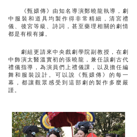
《甄嬛傳》由知名導演鄭曉龍執導，劇
中服裝和道具均製作得非常精細，清宮禮
儀、後宮等級、詩詞，甚至藥理相關的劇情
都是有根有據。
劇組更請來中央戲劇學院副教授，在劇
中飾演太醫溫實初的張曉龍，兼任該劇古代
禮儀指導，為演員們上禮儀課，以及擔任編
舞和服裝設計。可以說《甄嬛傳》的每一
幕，都讓觀眾感受到這部劇的製作多麼嚴
謹。