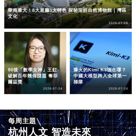
華南最大！8大展廳3大特色 探秘深圳自然博物館｜灣區
文化
2026-07-29
90後「數學女神」王虹
爆火的Kimi K3強在哪？
破解百年幾何謎題 奪菲
中國大模型跨入全球第一
爾茲獎
梯隊
2026-07-24
2026-07-24
每周主題
杭州人文 智造未來