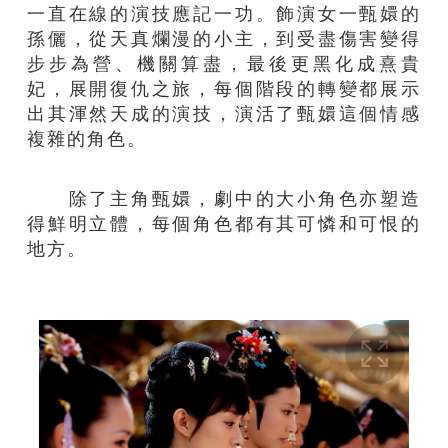
一直在線的演技應記一功。飾演女一甄嬛的
孫儷，從天真爛漫的小主，到受盡傷害變得
步步為營、機關算盡，最後更黑化成熹貴
妃，展開復仇之旅，每個階段的轉變都展示
出其渾然天成的演技，演活了甄嬛這個情感
複雜的角色。
除了主角甄嬛，劇中的大小角色亦塑造
得鮮明立體，每個角色都有其可憐和可恨的
地方。