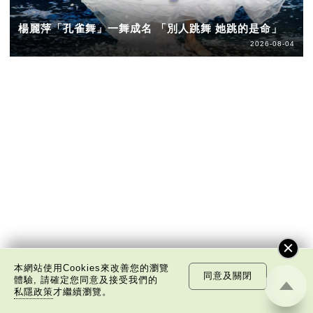
楊麗萍「孔雀舞」一舞成名 「別人跳舞 她跳的是命」
2026-08-04
本網站使用Cookies來改善您的瀏覽
同意及關閉
體驗, 請確定您同意及接受我們的
私隱政策
才繼續瀏覽。