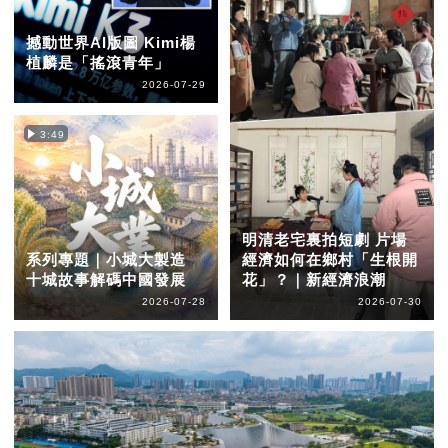
撼動世界AI版圖 Kimi楊
植麟是「搖滾青年」
2026-07-29
3:49
明清老宅裏拍短劇 片場
系列專題｜小城大製造
經濟如何在鄉村「生根開
十城故事解碼中國發展
花」？｜新經濟浪潮
2026-07-28
2026-07-30