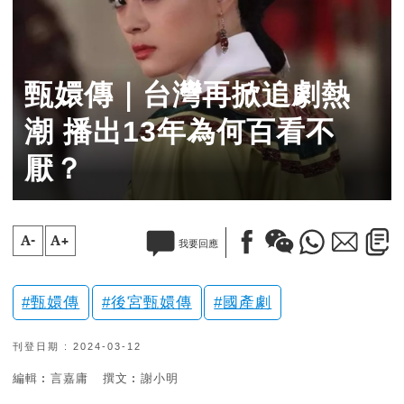
甄嬛傳｜台灣再掀追劇熱
潮 播出13年為何百看不
厭？
A-
A+
我要回應
甄嬛傳
後宮甄嬛傳
國產劇
刊登日期 : 2024-03-12
編輯︰言嘉庸
撰文︰謝小明