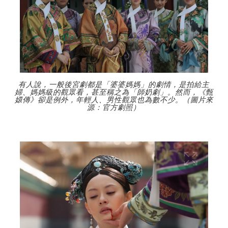
有人說，一般後宮劇都是「婆婆媽媽」的劇情，是拍給主
婦、媽媽級的觀眾看，甚至稱之為「師奶劇」。然而，《甄
嬛傳》卻是例外，年輕人、男性觀眾也為數不少。（圖片來
源：官方劇照）