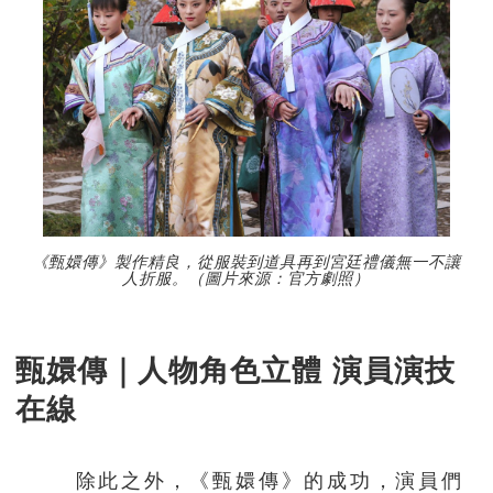
《甄嬛傳》製作精良，從服裝到道具再到宮廷禮儀無一不讓
人折服。（圖片來源：官方劇照）
甄嬛傳｜人物角色立體 演員演技
在線
除此之外，《甄嬛傳》的成功，演員們