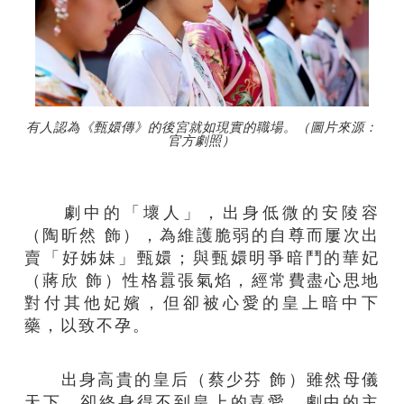
有人認為《甄嬛傳》的後宮就如現實的職場。（圖片來源：
官方劇照）
劇中的「壞人」，出身低微的安陵容
（陶昕然 飾），為維護脆弱的自尊而屢次出
賣「好姊妹」甄嬛；與甄嬛明爭暗鬥的華妃
（蔣欣 飾）性格囂張氣焰，經常費盡心思地
對付其他妃嬪，但卻被心愛的皇上暗中下
藥，以致不孕。
出身高貴的皇后（蔡少芬 飾）雖然母儀
天下，卻終身得不到皇上的喜愛。劇中的主