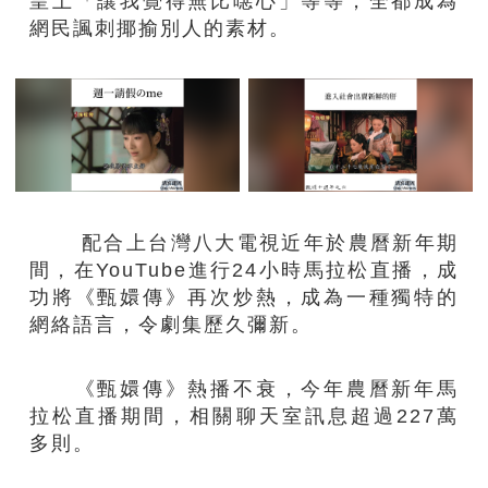
皇上「讓我覺得無比噁心」等等，全都成為
網民諷刺揶揄別人的素材。
配合上台灣八大電視近年於農曆新年期
間，在YouTube進行24小時馬拉松直播，成
功將《甄嬛傳》再次炒熱，成為一種獨特的
網絡語言，令劇集歷久彌新。
《甄嬛傳》熱播不衰，今年農曆新年馬
拉松直播期間，相關聊天室訊息超過227萬
多則。