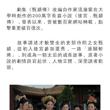
劇集《甄嬛傳》改編自作家流瀲紫在大
學時創作的200萬字長篇小說《後宮．甄嬛
傳》，發表以來，曾被數百家網站轉載，點
擊量更破百億次。
故事講述才貌雙全的吏部侍郎之女甄
嬛，從初入後宮參加選秀，一路「過關斬
將」，到成為一朝太后的成長故事。原著小
說的劇情跌宕起伏，人物立體，深受讀者歡
迎。