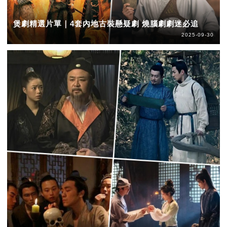
煲劇精選片單｜4套內地古裝懸疑劇 燒腦劇劇迷必追
2025-09-30