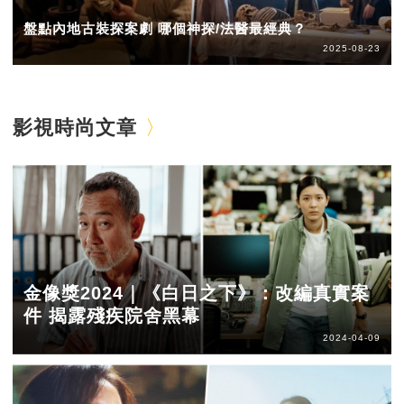
盤點內地古裝探案劇 哪個神探/法醫最經典？
2025-08-23
影視時尚文章
金像獎2024｜《白日之下》：改編真實案
件 揭露殘疾院舍黑幕
2024-04-09