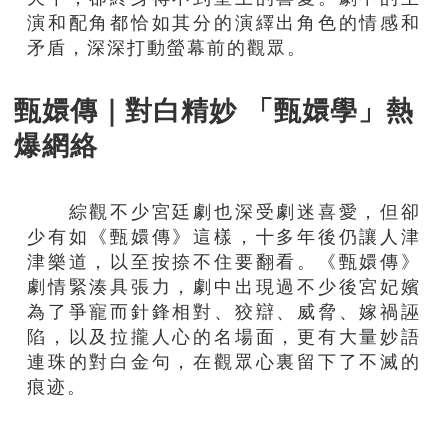
演和配角都恰如其分的演繹出角色的情感和
矛盾，深深打動螢幕前的觀眾。
甄嬛傳｜對白精妙 「甄嬛學」熱
爆網絡
綜觀不少宮廷劇也深受劇迷喜愛，但卻
少有如《甄嬛傳》這樣，十多年後仍讓人津
津樂道，以至按捺不住要翻看。《甄嬛傳》
劇情緊湊具張力，劇中出現過不少後宮妃嬪
為了爭寵而針鋒相對、狡辯、威脅、嫁禍誣
陷，以及拉攏人心的名場面，更有大量妙語
連珠的對白金句，在觀眾心裏留下了不滅的
痕迹。