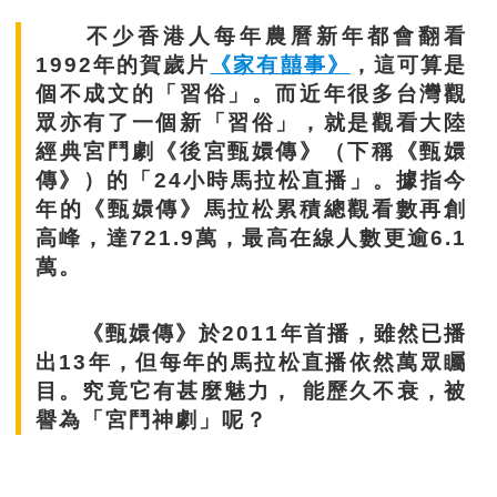
不少香港人每年農曆新年都會翻看
1992年的賀歲片
《家有囍事》
，這可算是
個不成文的「習俗」。而近年很多台灣觀
眾亦有了一個新「習俗」，就是觀看大陸
經典宮鬥劇《後宮甄嬛傳》（下稱《甄嬛
傳》）的「24小時馬拉松直播」。據指今
年的《甄嬛傳》馬拉松累積總觀看數再創
高峰，達721.9萬，最高在線人數更逾6.1
萬。
《甄嬛傳》於2011年首播，雖然已播
出13年，但每年的馬拉松直播依然萬眾矚
目。究竟它有甚麼魅力， 能歷久不衰，被
譽為「宮鬥神劇」呢？