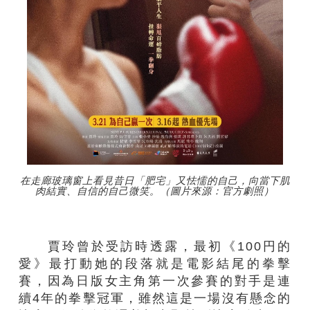
在走廊玻璃窗上看見昔日「肥宅」又怯懦的自己，向當下肌
肉結實、自信的自己微笑。（圖片來源：官方劇照）
賈玲曾於受訪時透露，最初《100円的
愛》最打動她的段落就是電影結尾的拳擊
賽，因為日版女主角第一次參賽的對手是連
續4年的拳擊冠軍，雖然這是一場沒有懸念的