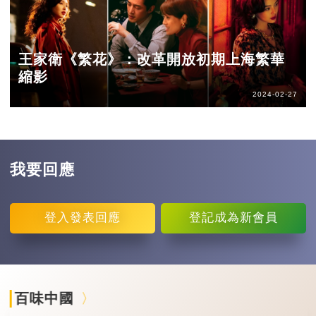
王家衛《繁花》：改革開放初期上海繁華
縮影
2024-02-27
我要回應
登入
發表回應
登記
成為新會員
百味中國