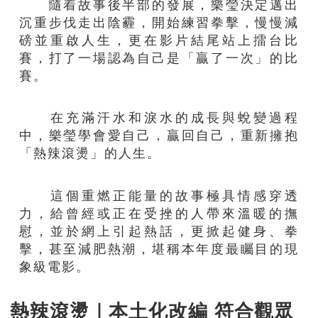
隨着故事後半部的發展，樂瑩決定邁出
沉重步伐走出陰霾，開始練習拳擊，慢慢減
磅並重啟人生，更在影片結尾站上擂台比
賽，打了一場認為自己是「贏了一次」的比
賽。
在充滿汗水和淚水的成長與蛻變過程
中，樂瑩學會愛自己，贏回自己，重新擁抱
「熱辣滾燙」的人生。
這個重燃正能量的故事極具情感穿透
力，給曾經或正在受挫的人帶來溫暖的撫
慰，並於網上引起熱話，更掀起健身、拳
擊，甚至減肥熱潮，堪稱本年度最矚目的現
象級電影。
熱辣滾燙｜本土化改編 符合觀眾