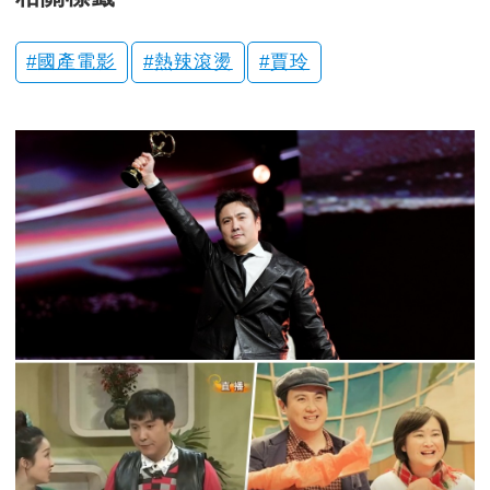
國產電影
熱辣滾燙
賈玲