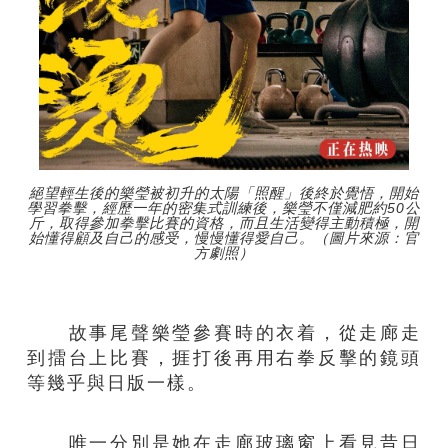
絕望輕生後的樂瑩被初升的太陽「照醒」後終於覺悟，開始
學習拳擊，經歷一年的密集式訓練後，樂瑩不僅減肥約50公
斤，取得參加拳擊比賽的資格，而且生活變得主動積極，開
始懂得顧及自己的感受，慢慢懂得愛自己。（圖片來源：官
方劇照）
故事尾聲樂瑩參賽時的衣着，從走廊走
到擂台上比賽，捱打後再用右拳反擊的鏡頭
等幾乎與日版一樣。
唯一分別是她在走廊玻璃窗上看見昔日