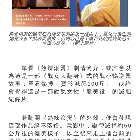
萬念俱灰的樂瑩在風雨交加的黑夜一躍而下，置死而後生的
她竟沒有半點表面傷痕，但內心已是千瘡百孔的她終於忍不
住傷心痛哭。（網上圖片）
單看《熱辣滾燙》劇情簡介，或許會以
為這是一部《醜女大翻身》式的醜小鴨逆襲
故事；單看熱搜「賈玲減肥100斤」，或許
會覺得這是一部勸勉女性「服美役」的減肥
紀錄片。
若翻開《熱辣滾燙》的外殼，便會發現
這部作品絕不落俗。電影中，樂瑩減掉約50
公斤後的健美樣子，以至後來走上擂台前的