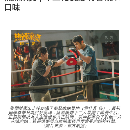
口味
樂瑩離家出走後結識了拳擊教練昊坤（雷佳音 飾），最初
她學拳擊只為討好昊坤，陰差陽錯下二人展開了同居生活。
正當樂瑩以為人生慢慢步入正軌時，昊坤卻辜負了對他一片
赤誠的她，這是讓樂瑩自離開家後再度遭受的精神打擊。
（圖片來源：官方劇照）