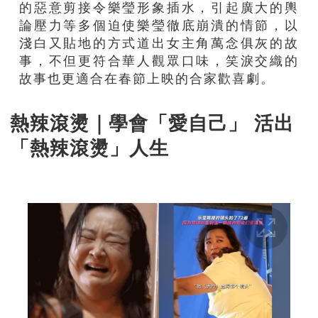
的惡意剪接令樂瑩形象插水，引起廣大的輿
論壓力等多個迫使樂瑩徹底崩潰的情節，以
淺白又貼地的方式道出女主角萬念俱灰的故
事，不但更符合華人觀眾口味，笑淚交織的
故事也更適合在春節上映的合家歡喜劇。
熱辣滾燙｜學會「愛自己」 活出
「熱辣滾燙」人生