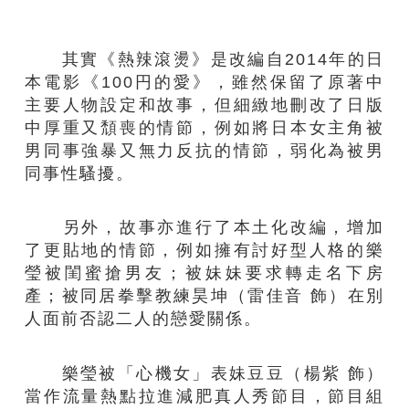
其實《熱辣滾燙》是改編自2014年的日
本電影《100円的愛》，雖然保留了原著中
主要人物設定和故事，但細緻地刪改了日版
中厚重又頹喪的情節，例如將日本女主角被
男同事強暴又無力反抗的情節，弱化為被男
同事性騷擾。
另外，故事亦進行了本土化改編，增加
了更貼地的情節，例如擁有討好型人格的樂
瑩被閨蜜搶男友；被妹妹要求轉走名下房
產；被同居拳擊教練昊坤（雷佳音 飾）在別
人面前否認二人的戀愛關係。
樂瑩被「心機女」表妹豆豆（楊紫 飾）
當作流量熱點拉進減肥真人秀節目，節目組