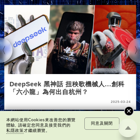
DeepSeek 黑神話 扭秧歌機械人...創科
「六小龍」為何出自杭州？
2025-03-24
本網站使用Cookies來改善您的瀏覽
同意及關閉
體驗, 請確定您同意及接受我們的
私隱政策
才繼續瀏覽。