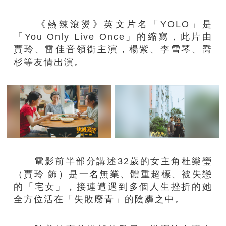
《熱辣滾燙》英文片名「YOLO」是
「You Only Live Once」的縮寫，此片由
賈玲、雷佳音領銜主演，楊紫、李雪琴、喬
杉等友情出演。
電影前半部分講述32歲的女主角杜樂瑩
（賈玲 飾）是一名無業、體重超標、被失戀
的「宅女」，接連遭遇到多個人生挫折的她
全方位活在「失敗廢青」的陰霾之中。