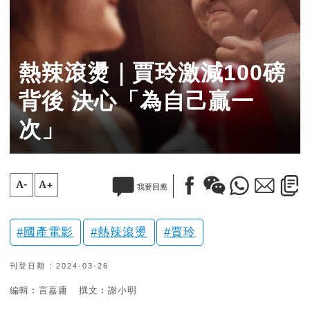
熱辣滾燙｜賈玲激減100磅
背後 決心「為自己贏一
次」
A-
A+
我要回應
國產電影
熱辣滾燙
賈玲
刊登日期 : 2024-03-26
編輯︰言嘉庸
撰文︰謝小明