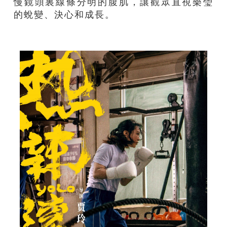
慢鏡頭裏線條分明的腹肌，讓觀眾直視樂瑩
的蛻變、決心和成長。