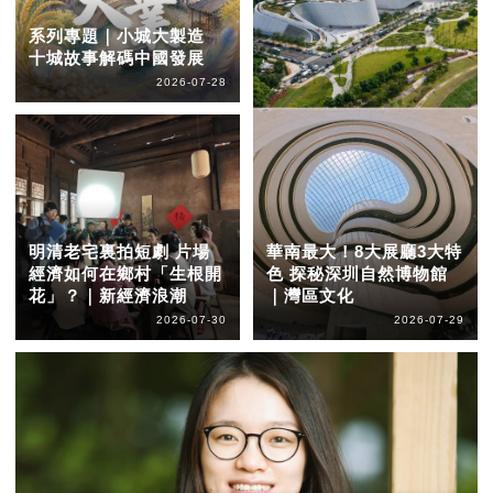
系列專題｜小城大製造
十城故事解碼中國發展
2026-07-28
明清老宅裏拍短劇 片場
華南最大！8大展廳3大特
經濟如何在鄉村「生根開
色 探秘深圳自然博物館
花」？｜新經濟浪潮
｜灣區文化
2026-07-30
2026-07-29