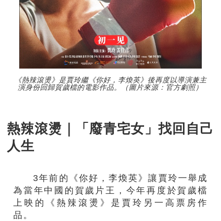
《熱辣滾燙》是賈玲繼《你好，李煥英》後再度以導演兼主
演身份回歸賀歲檔的電影作品。（圖片來源：官方劇照）
熱辣滾燙｜「廢青宅女」找回自己
人生
3年前的《你好，李煥英》讓賈玲一舉成
為當年中國的賀歲片王，今年再度於賀歲檔
上映的《熱辣滾燙》是賈玲另一高票房作
品。