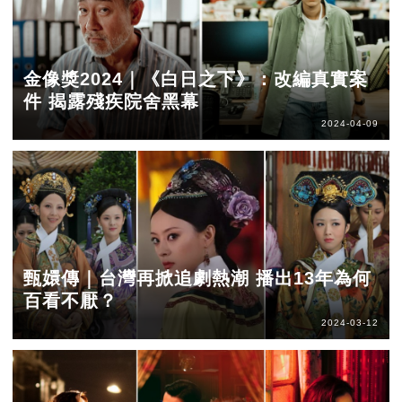
金像獎2024｜《白日之下》：改編真實案
件 揭露殘疾院舍黑幕
2024-04-09
甄嬛傳｜台灣再掀追劇熱潮 播出13年為何
百看不厭？
2024-03-12