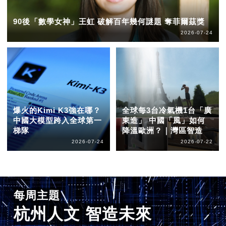
90後「數學女神」王虹 破解百年幾何謎題 奪菲爾茲獎
2026-07-24
爆火的Kimi K3強在哪？
全球每3台冷氣機1台「廣
中國大模型跨入全球第一
東造」 中國「風」如何
梯隊
降溫歐洲？｜灣區智造
2026-07-24
2026-07-22
每周主題
杭州人文 智造未來