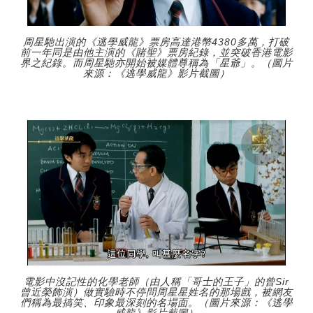
周星馳出演的《逃學威龍》票房高達港幣4380多萬，打破
前一年同是由他主演的《賭聖》票房紀錄，並突破香港電影
界之紀錄。而周星馳亦開始被媒體尊稱為「星爺」。（圖片
來源：《逃學威龍》影片截圖）
電影中沒記性的化學老師（由人稱「哥士的王子」的曾Sir
曾近榮飾演）做實驗時不停問周星星姓名的那場戲，被網友
們稱為最搞笑、印象最深刻的名場面。（圖片來源：《逃學