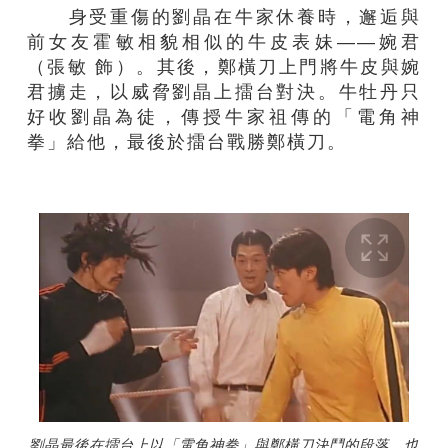
身受重傷的劉晶在牛家休養時，邂逅與
前女友霍敏相貌相似的牛皮表妹——婉君
（張敏 飾）。其後，鄭橫刀上門將牛皮與婉
君擄走，以威脅劉晶上擂台對決。牛牡丹只
好收劉晶為徒，傳授牛家祖傳的「電角神
拳」給他，最後於擂台戰勝鄭橫刀。
劉晶最後在擂台上以「電角神拳」與鄭橫刀決鬥的段落，也