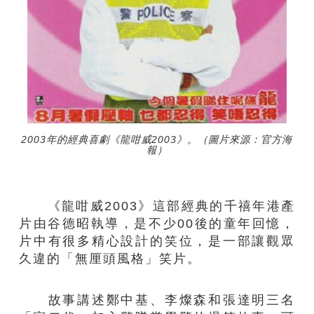
2003年的經典喜劇《龍咁威2003》。（圖片來源：官方海
報）
《龍咁威2003》這部經典的千禧年港產
片由谷德昭執導，是不少00後的童年回憶，
片中有很多精心設計的笑位，是一部讓觀眾
久違的「無厘頭風格」笑片。
故事講述鄭中基、李燦森和張達明三名