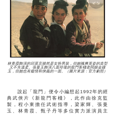
林青霞飾演的邱莫言雖然是女扮男裝，但她颯爽英姿的造型
又不失溫柔。張曼玉飾演八面玲瓏的龍門客棧老闆娘金鑲
玉，但她也有癡情和俠義的一面。（圖片來源：官方劇照）
說起「龍門」便令小編想起1992年的經
典武俠片《新龍門客棧》，此作由徐克監
製，程小東擔任武術指導，梁家輝、張曼
玉、林青霞、甄子丹等多位實力派演員主