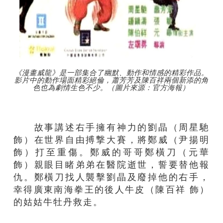
《漫畫威龍》是一部集合了幽默、動作和情感的精彩作品。
影片中的動作場面精彩絕倫，蕭芳芳及陳百祥兩個新添的角
色也為劇情生色不少。（圖片來源：官方海報）
故事講述右手擁有神力的劉晶（周星馳
飾）在世界自由搏撃大賽，將鄭威（尹揚明
飾）打至重傷。鄭威的哥哥鄭橫刀（元華
飾）親眼目睹弟弟在醫院逝世，誓要替他報
仇。鄭橫刀找人襲擊劉晶及廢掉他的右手，
幸得廣東南海拳王的後人牛皮（陳百祥 飾）
的姑姑牛牡丹救走。