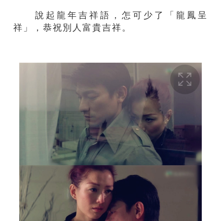
說起龍年吉祥語，怎可少了「龍鳳呈
祥」，恭祝別人富貴吉祥。