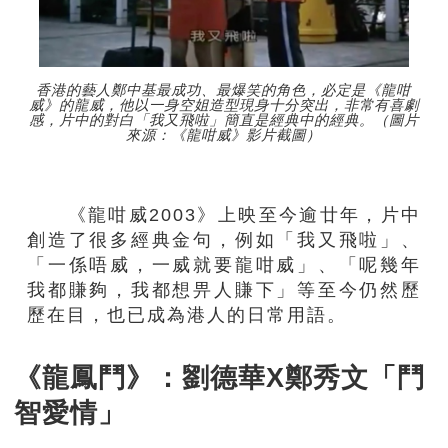
香港的藝人鄭中基最成功、最爆笑的角色，必定是《龍咁
威》的龍威，他以一身空姐造型現身十分突出，非常有喜劇
感，片中的對白「我又飛啦」簡直是經典中的經典。（圖片
來源：《龍咁威》影片截圖）
《龍咁威2003》上映至今逾廿年，片中
創造了很多經典金句，例如「我又飛啦」、
「一係唔威，一威就要龍咁威」、「呢幾年
我都賺夠，我都想畀人賺下」等至今仍然歷
歷在目，也已成為港人的日常用語。
《龍鳳鬥》：劉德華X鄭秀文「鬥
智愛情」