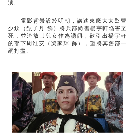
演。
電影背景設於明朝，講述東廠大太監曹
少欽（甄子丹 飾）將兵部尚書楊宇軒陷害至
死，並流放其兒女作為誘餌，欲引出楊宇軒
的部下周淮安（梁家輝 飾），望將其舊部一
網打盡。