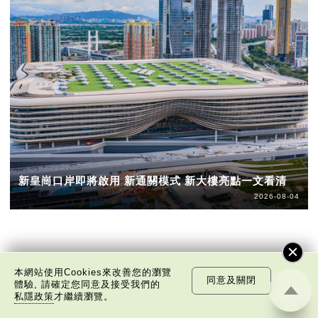
新皇崗口岸即將啟用 新通關模式 新大樓亮點一文看清
2026-08-04
本網站使用Cookies來改善您的瀏覽
同意及關閉
體驗, 請確定您同意及接受我們的
私隱政策
才繼續瀏覽。