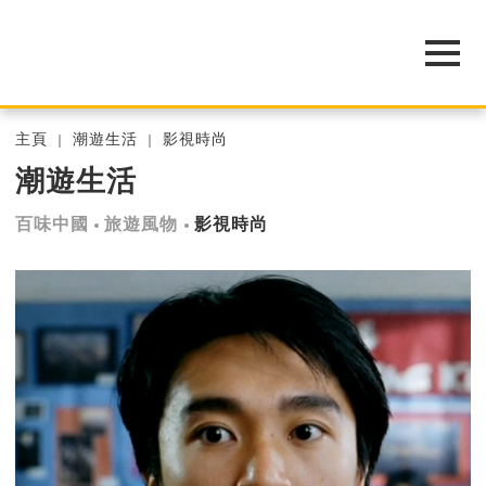
主頁
潮遊生活
影視時尚
潮遊生活
百味中國
旅遊風物
影視時尚