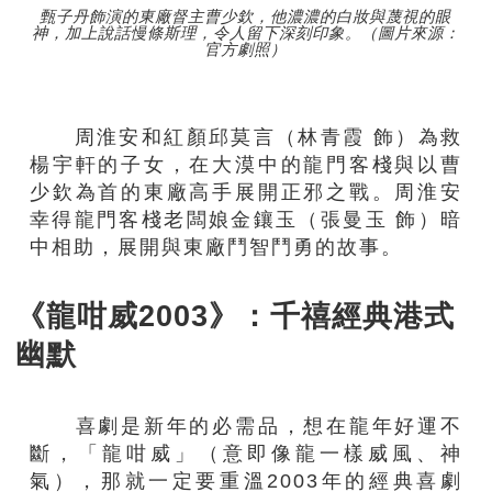
甄子丹飾演的東廠督主曹少欽，他濃濃的白妝與蔑視的眼
神，加上說話慢條斯理，令人留下深刻印象。（圖片來源：
官方劇照）
周淮安和紅顏邱莫言（林青霞 飾）為救
楊宇軒的子女，在大漠中的龍門客棧與以曹
少欽為首的東廠高手展開正邪之戰。周淮安
幸得龍門客棧老闆娘金鑲玉（張曼玉 飾）暗
中相助，展開與東廠鬥智鬥勇的故事。
《龍咁威2003》：千禧經典港式
幽默
喜劇是新年的必需品，想在龍年好運不
斷，「龍咁威」（意即像龍一樣威風、神
氣），那就一定要重溫2003年的經典喜劇