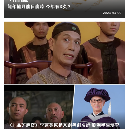
龍年龍月龍日龍時 今年有3次？
2024-04-09
《九品芝麻官》李蓮英原是京劇粵劇名師 劉洵半生培育