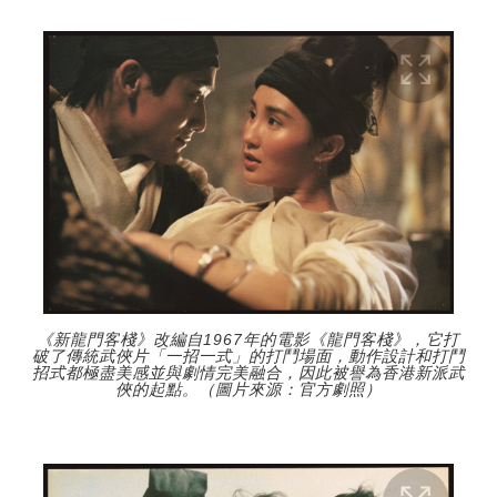
《新龍門客棧》改編自1967年的電影《龍門客棧》，它打
破了傳統武俠片「一招一式」的打鬥場面，動作設計和打鬥
招式都極盡美感並與劇情完美融合，因此被譽為香港新派武
俠的起點。（圖片來源：官方劇照）