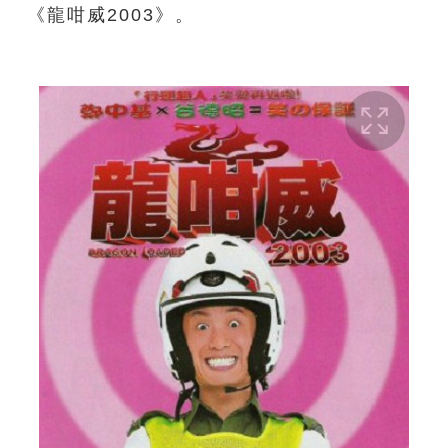
《龍咁威2003》。