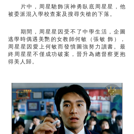
片中，周星馳飾演神勇臥底周星星，他
被委派混入學校查案及搜尋失槍的下落。
期間，周星星因受不了中學生活，企圖
逃學時偶遇美艷的女教師何敏（張敏 飾），
周星星因愛上何敏而發憤圖強努力讀書。最
終周星星不僅成功破案，晉升為總督察更抱
得美人歸。