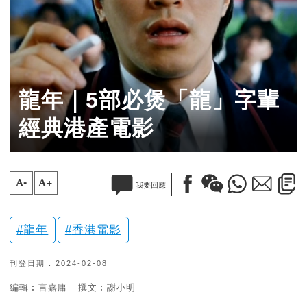
龍年｜5部必煲「龍」字輩
經典港產電影
A-
A+
我要回應
龍年
香港電影
刊登日期 : 2024-02-08
編輯︰言嘉庸
撰文︰謝小明