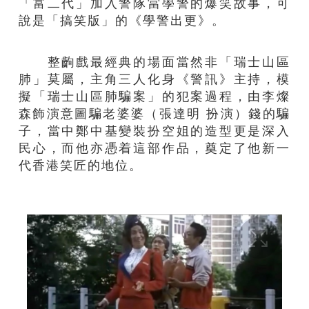
「富二代」加入警隊當學警的爆笑故事，可
說是「搞笑版」的《學警出更》。
整齣戲最經典的場面當然非「瑞士山區
肺」莫屬，主角三人化身《警訊》主持，模
擬「瑞士山區肺騙案」的犯案過程，由李燦
森飾演意圖騙老婆婆（張達明 扮演）錢的騙
子，當中鄭中基變裝扮空姐的造型更是深入
民心，而他亦憑着這部作品，奠定了他新一
代香港笑匠的地位。