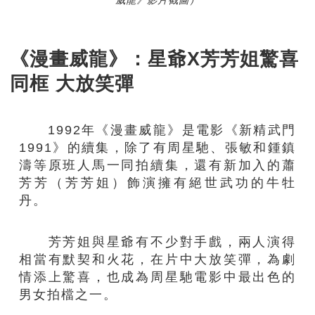
威龍》影片截圖）
《漫畫威龍》：星爺X芳芳姐驚喜
同框 大放笑彈
1992年《漫畫威龍》是電影《新精武門
1991》的續集，除了有周星馳、張敏和鍾鎮
濤等原班人馬一同拍續集，還有新加入的蕭
芳芳（芳芳姐）飾演擁有絕世武功的牛牡
丹。
芳芳姐與星爺有不少對手戲，兩人演得
相當有默契和火花，在片中大放笑彈，為劇
情添上驚喜，也成為周星馳電影中最出色的
男女拍檔之一。