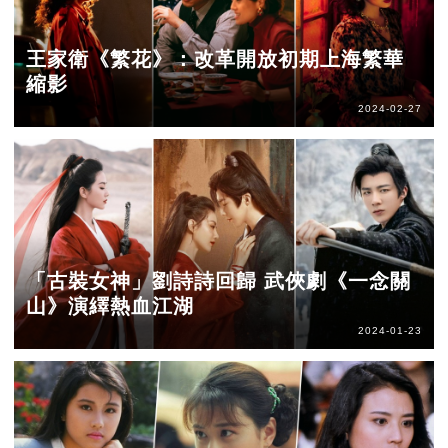
王家衛《繁花》：改革開放初期上海繁華
縮影
2024-02-27
「古裝女神」劉詩詩回歸 武俠劇《一念關
山》演繹熱血江湖
2024-01-23