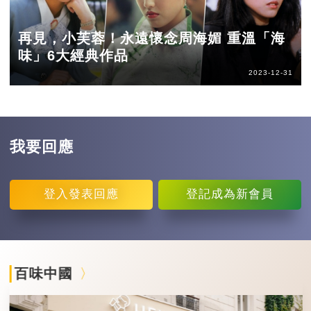
再見，小芙蓉！永遠懷念周海媚 重溫「海
味」6大經典作品
2023-12-31
我要回應
登入
發表回應
登記
成為新會員
百味中國