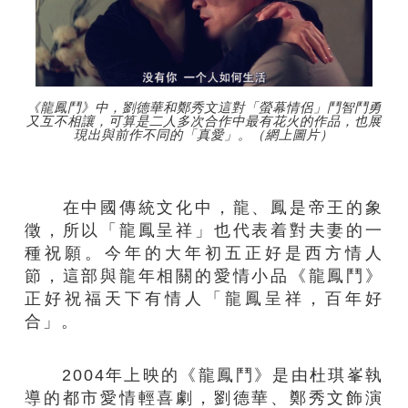
《龍鳳鬥》中，劉德華和鄭秀文這對「螢幕情侶」鬥智鬥勇
又互不相讓，可算是二人多次合作中最有花火的作品，也展
現出與前作不同的「真愛」。（網上圖片）
在中國傳統文化中，龍、鳳是帝王的象
徵，所以「龍鳳呈祥」也代表着對夫妻的一
種祝願。今年的大年初五正好是西方情人
節，這部與龍年相關的愛情小品《龍鳳鬥》
正好祝福天下有情人「龍鳳呈祥，百年好
合」。
2004年上映的《龍鳳鬥》是由杜琪峯執
導的都市愛情輕喜劇，劉德華、鄭秀文飾演