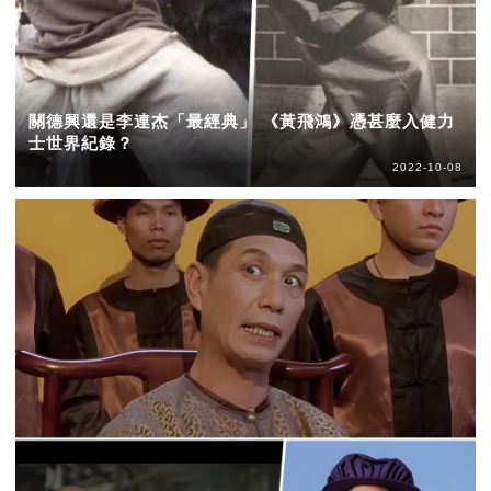
關德興還是李連杰「最經典」 《黃飛鴻》憑甚麼入健力
士世界紀錄？
2022-10-08