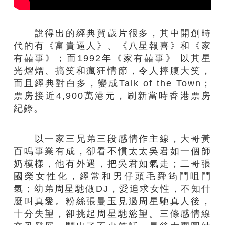
說得出的經典賀歲片很多，其中開創時
代的有《富貴逼人》、《八星報喜》和《家
有囍事》；而1992年《家有囍事》 以其星
光熠熠、搞笑和瘋狂情節，令人捧腹大笑，
而且經典對白多，變成Talk of the Town；
票房接近4,900萬港元，刷新當時香港票房
紀錄。
以一家三兄弟三段感情作主線，大哥黃
百鳴事業有成，卻看不慣太太吳君如一個師
奶模樣，他有外遇，把吳君如氣走；二哥張
國榮女性化，經常和男仔頭毛舜筠鬥咀鬥
氣；幼弟周星馳做DJ，愛追求女性，不知什
麼叫真愛。粉絲張曼玉見過周星馳真人後，
十分失望，卻挑起周星馳慾望。三條感情線