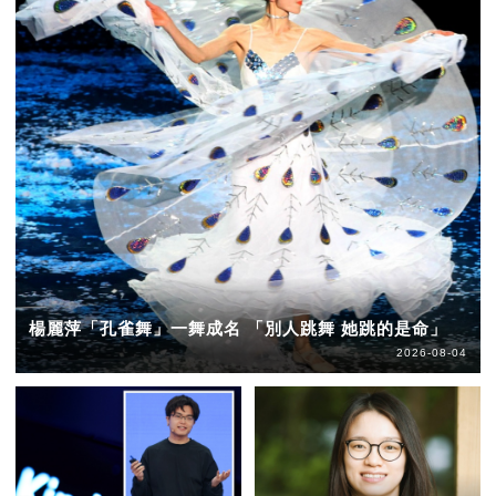
楊麗萍「孔雀舞」一舞成名 「別人跳舞 她跳的是命」
2026-08-04