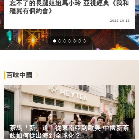
忘不了的長腿姐姐馬小玲 亞視經典《我和
殭屍有個約會》
2022-10-13
百味中國
茶馬「新」道｜從東南亞到歐美 中國新茶
飲如何從出海到全球化？