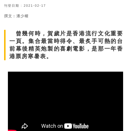
刊登日期 : 2021-02-17
撰文︰潘少權
曾幾何時，賀歲片是香港流行文化重要
一頁。集合最當時得令、最炙手可熱的台
前幕後精英炮製的喜劇電影，是那一年香
港票房寒暑表。