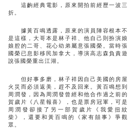
這齣經典電影，原來開拍前經歷一波三
折。
據黃百鳴透露，原來的演員陣容根本不
是這樣，大哥本是林子祥、他自己則扮演娘
娘腔的二哥、花心幼弟屬意張國榮。當時張
國榮已息影移民加拿大，導演高志森負責遊
說張國榮重出江湖。
但好事多磨，林子祥因自己美國的房屋
火災而必須返美，趕不及回來。黃百鳴想到
周潤發，因為周潤發曾經和他合作過之前的
賀歲片《八星報喜》，也是票房冠軍，可是
周潤發卻接了另一部賀歲片《我愛扭紋
柴》，還要和黃百鳴的《家有囍事》爭觀
眾。