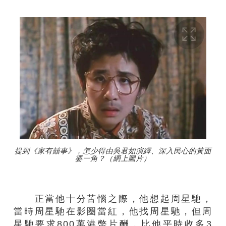
提到《家有囍事》，怎少得由吳君如演繹、深入民心的黃面
婆一角？（網上圖片）
正當他十分苦惱之際，他想起周星馳，
當時周星馳在影圈當紅，他找周星馳，但周
星馳要求800萬港幣片酬，比他平時收多3