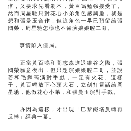
倍，又要求先看劇本，黃百鳴勉強接受了。
然而周星馳只對花心小弟角色感興趣，就是
想和張曼玉合作，但這角色一早已預留給張
國榮，周星馳怎樣也不肯演娘娘腔二哥。
事情陷入僵局。
正當黃百鳴和高志森進退維谷之際，張
國榮願意復出，但只想演娘娘腔二哥，並說
若和毛舜筠演對手戲，一定有火花。這樣
子，黃百鳴放下心頭大石，立刻打電話給周
星馳，他做花心小弟，和張曼玉演對手戲。
亦因為這樣，才出現「巴黎鐵塔反轉再
反轉」經典一幕。