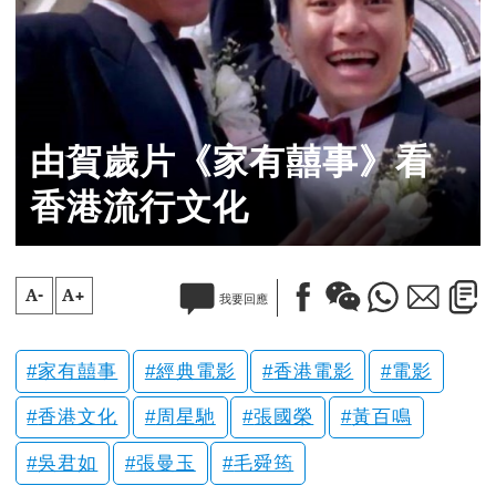
由賀歲片《家有囍事》看
香港流行文化
A-
A+
我要回應
家有囍事
經典電影
香港電影
電影
香港文化
周星馳
張國榮
黃百鳴
吳君如
張曼玉
毛舜筠