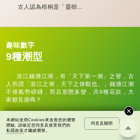
古人認為梧桐是「靈樹...
趣味數字
9種潮型
浙江錢塘江潮，有「天下第一潮」之譽，古
人所謂「浙江之潮，天下之偉觀也。」錢塘江潮
不僅氣勢磅礴，而且形態多變，共9種花款，大
家都見過嗎？
本網站使用Cookies來改善您的瀏覽
同意及關閉
體驗, 請確定您同意及接受我們的
私隱政策
才繼續瀏覽。