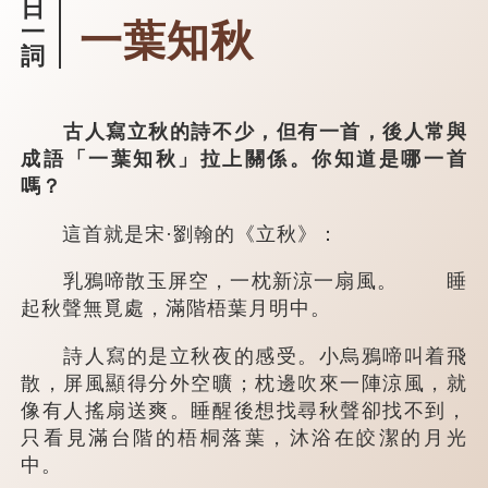
日
一葉知秋
一
詞
古人寫立秋的詩不少，但有一首，後人常與
成語「一葉知秋」拉上關係。你知道是哪一首
嗎？
這首就是宋·劉翰的《立秋》：
乳鴉啼散玉屏空，一枕新涼一扇風。 睡
起秋聲無覓處，滿階梧葉月明中。
詩人寫的是立秋夜的感受。小烏鴉啼叫着飛
散，屏風顯得分外空曠；枕邊吹來一陣涼風，就
像有人搖扇送爽。睡醒後想找尋秋聲卻找不到，
只看見滿台階的梧桐落葉，沐浴在皎潔的月光
中。