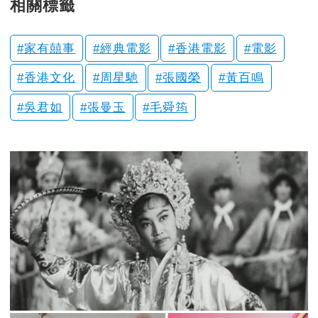
相關標籤
家有囍事
經典電影
香港電影
電影
香港文化
周星馳
張國榮
黃百鳴
吳君如
張曼玉
毛舜筠