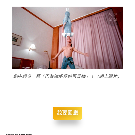
劇中經典一幕「巴黎鐵塔反轉再反轉」！（網上圖片）
我要回應