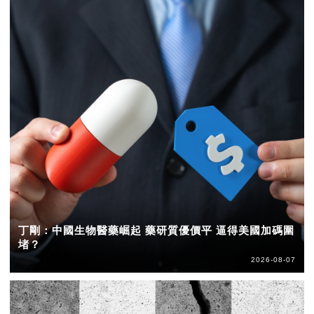
丁剛：中國生物醫藥崛起 藥研質優價平 逼得美國加碼圍
堵？
2026-08-07