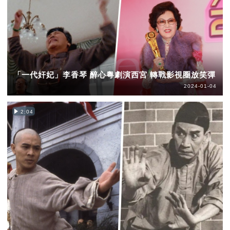
「一代奸妃」李香琴 醉心粵劇演西宮 轉戰影視圈放笑彈
2024-01-04
2:04