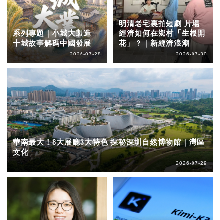
明清老宅裏拍短劇 片場
系列專題｜小城大製造
經濟如何在鄉村「生根開
十城故事解碼中國發展
花」？｜新經濟浪潮
2026-07-28
2026-07-30
華南最大！8大展廳3大特色 探秘深圳自然博物館｜灣區
文化
2026-07-29