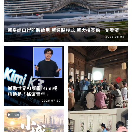
新皇崗口岸即將啟用 新通關模式 新大樓亮點一文看清
2026-08-04
撼動世界AI版圖 Kimi楊
植麟是「搖滾青年」
2026-07-29
3:49