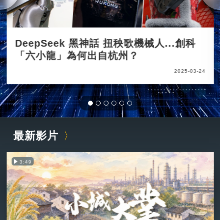
DeepSeek 黑神話 扭秧歌機械人...創科
「六小龍」為何出自杭州？
2025-03-24
最新影片
3:49