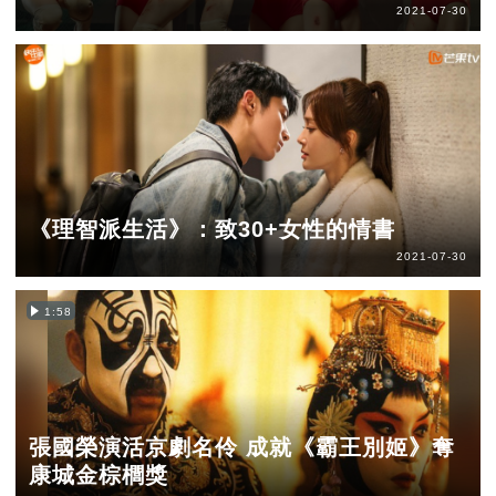
2021-07-30
《理智派生活》：致30+女性的情書
2021-07-30
1:58
張國榮演活京劇名伶 成就《霸王別姬》奪
康城金棕櫚獎