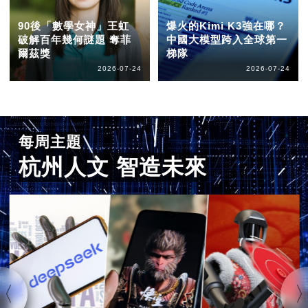
90後「數學女神」王虹
爆火的Kimi K3強在哪？
破解百年幾何謎題 奪菲
中國大模型跨入全球第一
爾茲獎
梯隊
2026-07-24
2026-07-24
每周主題
杭州人文 智造未來