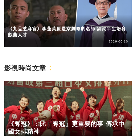
《九品芝麻官》李蓮英原是京劇粵劇名師 劉洵半生培育
戲曲人才
2026-06-10
影視時尚文章
《奪冠》：比「奪冠」更重要的事 傳承中
國女排精神