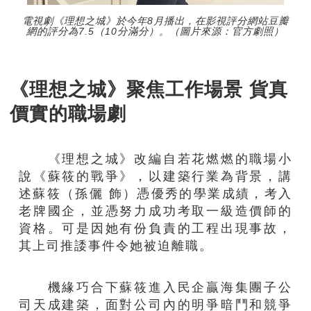
電視劇《理想之城》於今年8月播出，在影視評分網站豆瓣
網的評分為7.5（10分滿分）。（圖片來源：官方劇照）
《理想之城》聚焦工作場景 貨真
價實的職場劇
《理想之城》改編自若花燃燃的職場小
說《蘇筱的戰爭》，以建築行業為背景，講
述蘇筱（孫儷 飾）憑優秀的學業成績，考入
老牌國企，並憑努力成功考取一級造價師的
資格。可是因她有份負責的工程出現事故，
其上司推諉事件令她被迫離職。
機緣巧合下蘇筱進入民企贏海集團子公
司天成建築，面對公司內的明爭暗鬥和競爭