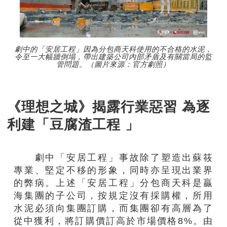
劇中的「安居工程」因為分包商天科使用的不合格的水泥，
令至一大幅牆倒塌，帶出建築公司內部矛盾及有關當局的監
管問題。（圖片來源：官方劇照）
《理想之城》揭露行業惡習 為逐
利建「豆腐渣工程 」
劇中「安居工程」事故除了塑造出蘇筱
專業、堅定不移的形象，同時亦呈現出業界
的弊病。上述「安居工程」分包商天科是贏
海集團的子公司，按規定沒有採購權，所用
水泥必須向集團訂購，而集團卻有高層為了
從中獲利，將訂購價訂高於市場價格8%。由