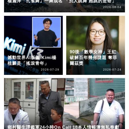
楊麗萍「孔雀舞」一舞成名 「別人跳舞 她跳的是命」
2026-08-04
90後「數學女神」王虹
撼動世界AI版圖 Kimi楊
破解百年幾何謎題 奪菲
植麟是「搖滾青年」
爾茲獎
2026-07-29
2026-07-24
鄉村醫生譚鑑軍24小時On Call 18本人情帳簿無私奉獻