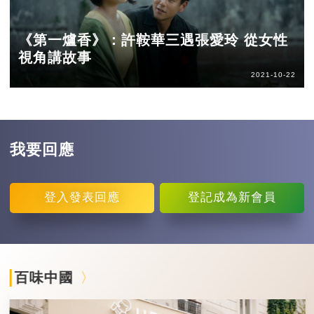
《第一爐香》：許鞍華三遇張愛玲 從女性
視角講故事
2021-10-22
我要回應
登入
發表回應
登記
成為新會員
百味中國