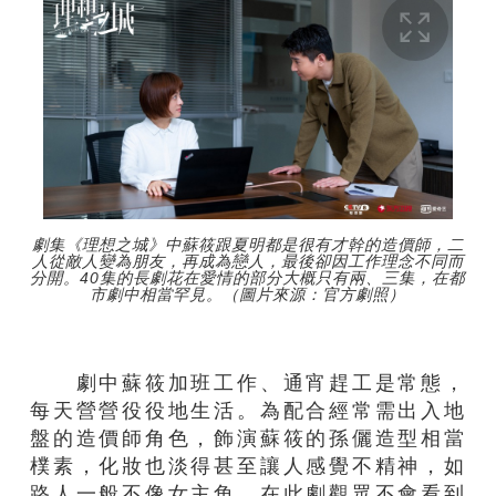
劇集《理想之城》中蘇筱跟夏明都是很有才幹的造價師，二
人從敵人變為朋友，再成為戀人，最後卻因工作理念不同而
分開。40集的長劇花在愛情的部分大概只有兩、三集，在都
市劇中相當罕見。（圖片來源：官方劇照）
劇中蘇筱加班工作、通宵趕工是常態，
每天營營役役地生活。為配合經常需出入地
盤的造價師角色，飾演蘇筱的孫儷造型相當
樸素，化妝也淡得甚至讓人感覺不精神，如
路人一般不像女主角。在此劇觀眾不會看到