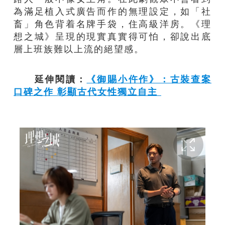
為滿足植入式廣告而作的無理設定，如「社
畜」角色背着名牌手袋，住高級洋房。《理
想之城》呈現的現實真實得可怕，卻說出底
層上班族難以上流的絕望感。
延伸閱讀：
《御賜小仵作》：古裝查案
口碑之作 彰顯古代女性獨立自主