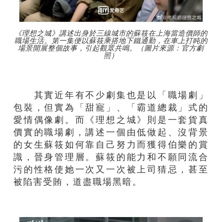
《理想之城》講述出身於三線城市的蘇筱在上海當造價師的
職場生活。第一集便以蘇筱乘搭地下鐵通勤，在車上打盹的
場景開展整個故事，引起觀眾共鳴。（圖片來源：官方劇
照）
其實近年有不少劇集也是以「職場劇」
包裝，但實為「甜寵」、「霸道總裁」式的
愛情偶像劇。而《理想之城》則是一套貨真
價實的職場劇，講述一個由低做起、沒背景
的女生蘇筱如何靠自己努力而獲得伯樂的賞
識，晉身管理層。蘇筱的能力和不願同流合
污的性格使她一次又一次被上司猜忌，甚至
被陷害受賄，道盡職場黑暗。