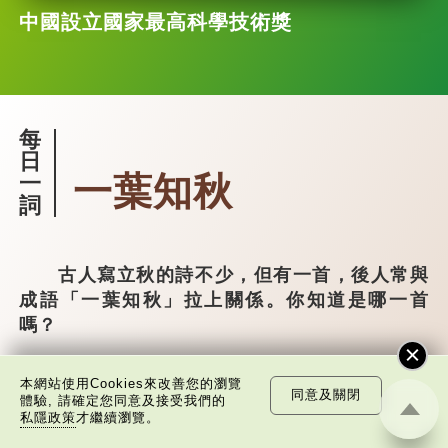
中國設立國家最高科學技術獎
每
日
一葉知秋
一
詞
古人寫立秋的詩不少，但有一首，後人常與
成語「一葉知秋」拉上關係。你知道是哪一首
嗎？
這首就是宋·劉翰的《立秋》：
本網站使用Cookies來改善您的瀏覽
同意及關閉
體驗, 請確定您同意及接受我們的
乳鴉啼散玉屏空，一枕新涼一扇風。 睡
私隱政策
才繼續瀏覽。
起秋聲無覓處，滿階梧葉月明中。