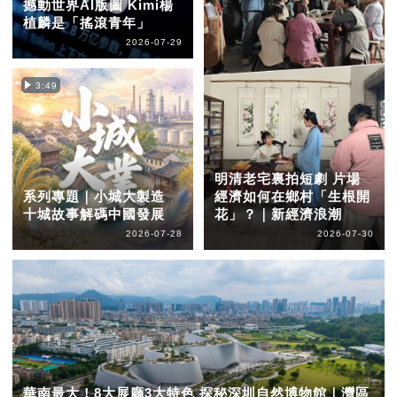
撼動世界AI版圖 Kimi楊
植麟是「搖滾青年」
2026-07-29
3:49
明清老宅裏拍短劇 片場
系列專題｜小城大製造
經濟如何在鄉村「生根開
十城故事解碼中國發展
花」？｜新經濟浪潮
2026-07-28
2026-07-30
華南最大！8大展廳3大特色 探秘深圳自然博物館｜灣區