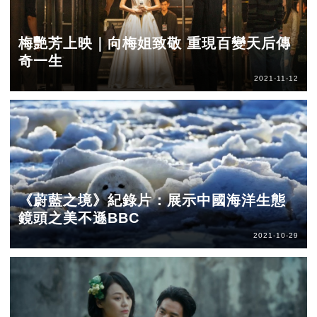
梅艷芳上映｜向梅姐致敬 重現百變天后傳
奇一生
2021-11-12
《蔚藍之境》紀錄片：展示中國海洋生態
鏡頭之美不遜BBC
2021-10-29