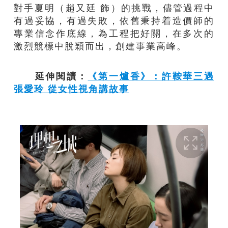
對手夏明（趙又廷 飾）的挑戰，儘管過程中
有過妥協，有過失敗，依舊秉持着造價師的
專業信念作底線，為工程把好關，在多次的
激烈競標中脫穎而出，創建事業高峰。
延伸閱讀：
《第一爐香》：許鞍華三遇
張愛玲 從女性視角講故事