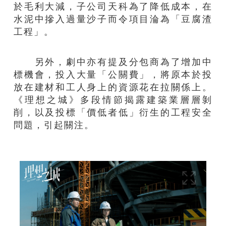
於毛利大減，子公司天科為了降低成本，在
水泥中摻入過量沙子而令項目淪為「豆腐渣
工程」。
另外，劇中亦有提及分包商為了增加中
標機會，投入大量「公關費」，將原本於投
放在建材和工人身上的資源花在拉關係上。
《理想之城》多段情節揭露建築業層層剝
削，以及投標「價低者低」衍生的工程安全
問題，引起關注。