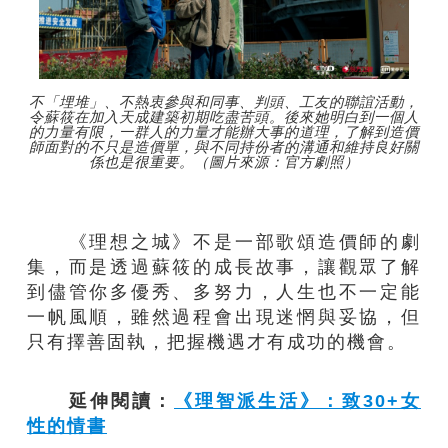
不「埋堆」、不熱衷參與和同事、判頭、工友的聯誼活動，
令蘇筱在加入天成建築初期吃盡苦頭。後來她明白到一個人
的力量有限，一群人的力量才能辦大事的道理，了解到造價
師面對的不只是造價單，與不同持份者的溝通和維持良好關
係也是很重要。（圖片來源：官方劇照）
《理想之城》不是一部歌頌造價師的劇
集，而是透過蘇筱的成長故事，讓觀眾了解
到儘管你多優秀、多努力，人生也不一定能
一帆風順，雖然過程會出現迷惘與妥協，但
只有擇善固執，把握機遇才有成功的機會。
延伸閱讀：
《理智派生活》：致30+女
性的情書