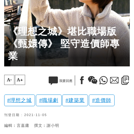
《理想之城》堪比職場版
《甄嬛傳》 堅守造價師專
業
A-
A+
我要回應
理想之城
職場劇
建築業
造價師
刊登日期 : 2021-11-05
編輯︰言嘉庸
撰文︰謝小明