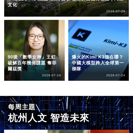
文化
2026-07-29
90後「數學女神」王虹
爆火的Kimi K3強在哪？
破解百年幾何謎題 奪菲
中國大模型跨入全球第一
爾茲獎
梯隊
2026-07-24
2026-07-24
每周主題
杭州人文 智造未來