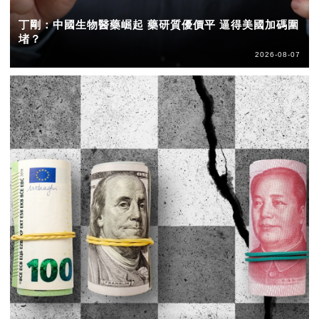
丁剛：中國生物醫藥崛起 藥研質優價平 逼得美國加碼圍
堵？
2026-08-07