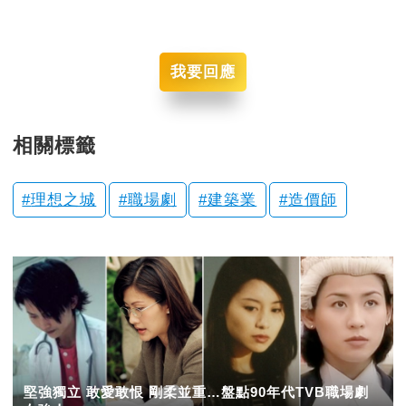
我要回應
相關標籤
理想之城
職場劇
建築業
造價師
堅強獨立 敢愛敢恨 剛柔並重…盤點90年代TVB職場劇