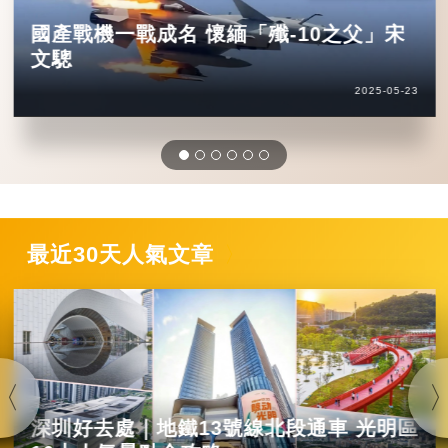
國產戰機一戰成名 懷緬「殲-10之父」宋
文驄
2025-05-23
最近30天人氣文章
深圳好去處｜地鐵13號線北段通車 光明區