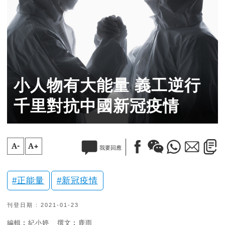
小人物有大能量 義工逆行
千里對抗中國新冠疫情
A-
A+
我要回應
正能量
新冠疫情
刊登日期 : 2021-01-23
編輯︰紀小婷
撰文︰鹿雨