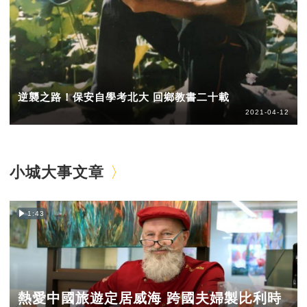
逆襲之路！保安自學考北大 回鄉教書二十載
2021-04-12
小城大事文章
1:43
熱愛中國旅遊定居威海 跨國夫婦製比利時