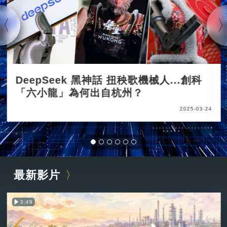
DeepSeek 黑神話 扭秧歌機械人...創科
「六小龍」為何出自杭州？
2025-03-24
最新影片
3:49