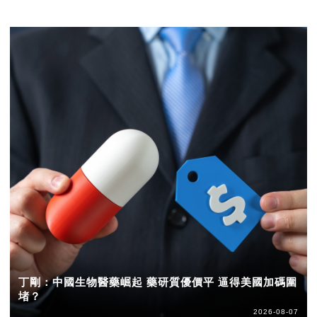
丁剛：中國生物醫藥崛起 藥研質優價平 逼得美國加碼圍
堵？
2026-08-07