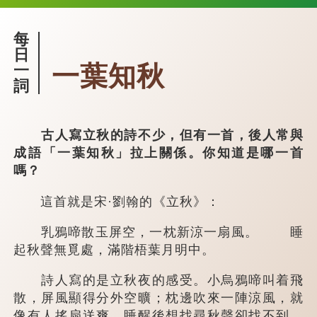
每
日
一葉知秋
一
詞
古人寫立秋的詩不少，但有一首，後人常與
成語「一葉知秋」拉上關係。你知道是哪一首
嗎？
這首就是宋·劉翰的《立秋》：
乳鴉啼散玉屏空，一枕新涼一扇風。 睡
起秋聲無覓處，滿階梧葉月明中。
詩人寫的是立秋夜的感受。小烏鴉啼叫着飛
散，屏風顯得分外空曠；枕邊吹來一陣涼風，就
像有人搖扇送爽。睡醒後想找尋秋聲卻找不到，