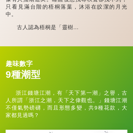
只看見滿台階的梧桐落葉，沐浴在皎潔的月光
中。
古人認為梧桐是「靈樹...
趣味數字
9種潮型
浙江錢塘江潮，有「天下第一潮」之譽，古
人所謂「浙江之潮，天下之偉觀也。」錢塘江潮
不僅氣勢磅礴，而且形態多變，共9種花款，大
家都見過嗎？