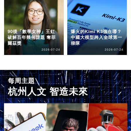
90後「數學女神」王虹
爆火的Kimi K3強在哪？
破解百年幾何謎題 奪菲
中國大模型跨入全球第一
爾茲獎
梯隊
2026-07-24
2026-07-24
每周主題
杭州人文 智造未來