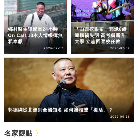
鄉村醫生譚鑑軍24小時
「山西挖眼案」郭斌6歲
On Call 18本人情帳簿無
遭橫禍失明 高考稱霸升
私奉獻
大學 立志回盲校任教
2026-07-17
2026-07-02
郭德綱從北漂到全國知名 如何讓相聲「復活」？
2026-06-18
名家觀點