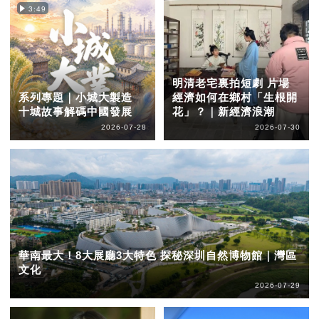
3:49
明清老宅裏拍短劇 片場
系列專題｜小城大製造
經濟如何在鄉村「生根開
十城故事解碼中國發展
花」？｜新經濟浪潮
2026-07-28
2026-07-30
華南最大！8大展廳3大特色 探秘深圳自然博物館｜灣區
文化
2026-07-29