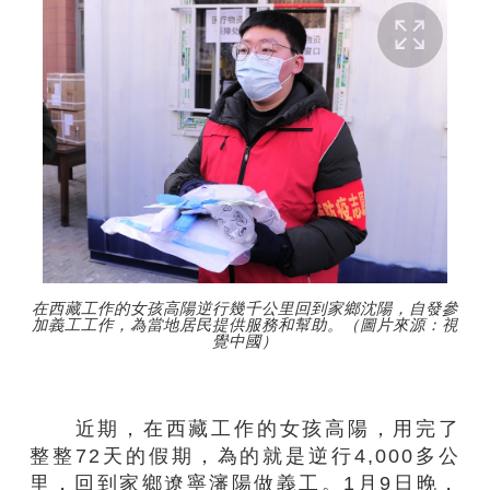
在西藏工作的女孩高陽逆行幾千公里回到家鄉沈陽，自發參
加義工工作，為當地居民提供服務和幫助。（圖片來源：視
覺中國）
近期
，
在西藏工作
的女孩高陽
，用完了
整整
72天
的假期
，
為的就是
逆行4
,
000多公
里
，
回到
家鄉
遼寧瀋陽做
義工
。1月9日晚，