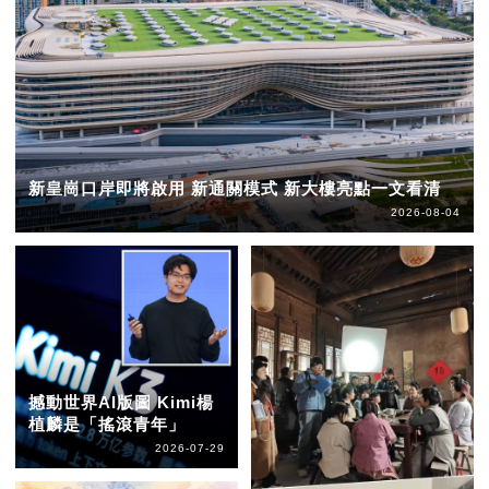
新皇崗口岸即將啟用 新通關模式 新大樓亮點一文看清
2026-08-04
撼動世界AI版圖 Kimi楊
植麟是「搖滾青年」
2026-07-29