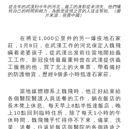
從去年的武漢到今年的河北，義工的身影從未消失。他們犧
牲自己的時間和精力，為飽受疫情之苦的人送去幫助。（圖
片來源：視覺中國）
在將近1
,
000公里外的另一爆疫地石家
莊，1月8日，在武漢工作的河北保定人魏飛
瞞
着
老婆孩子，從武漢出发前往當地開始
義
工
工作。新冠疫情最嚴重
時曾在
武漢
提供義
工服務的
他，買了北上的火車票，帶
着
備好
的防護物資，歷經9個多小時抵達石家莊。
當地媒體聯系上魏飛時，他正好結束給
各個醫院醫護人員送餐的工作，躺在飯店的
長木凳上休息。每天早上8點半抵達飯店，晚
上10點回到臨時住所，除了每天1小時的午
休時間，魏飛幾乎忙得停不下來，備菜、洗
菜、送餐，往返於飯店與醫院的各個路途之