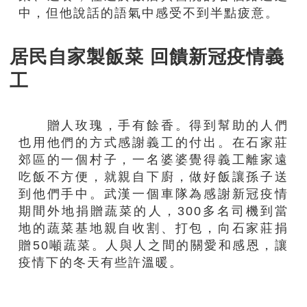
中
，
但他說話的語氣中感受不到半點疲意。
居民自家製飯菜 回饋新冠疫情義
工
贈人玫瑰，手有餘香。得到幫助的人們
也用他們的方式感謝
義工
的付出。在石家莊
郊區的一個村子，一名婆婆覺得
義工
離家遠
吃飯不方便，就親自下廚，做好飯讓孫子送
到他們手中。武漢一個車隊為感謝新冠疫情
期間外地捐贈蔬菜
的人
，300多名司機到當
地的蔬菜基地親自收割、打包，向石家莊捐
贈50噸蔬菜。人與人之間的關愛和感恩，讓
疫情下的冬天有些許溫暖。