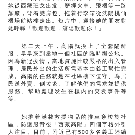
她從西藏班戈出发，歷經火車、飛機等一路
顛簸，背
着
雙肩包、拖
着
行李箱從沈陽桃仙
機場航站樓走出。短片中，迎接她的朋友對
她呼喊「歡迎歡迎，瀋陽歡迎你！」
第二天上午，高陽就換上了全套隔離
服，早早來到
當地一個社區的
臨時辦公地。
因為新冠疫情，當地實施比較嚴格的出入管
理，居民外出的生活所需基本由義工幫忙完
成。高陽
的任務
就
是在
社區
樓下值守、為居
民送外賣、倒垃圾、了解他們的需求並提供
服務、幫助處理发生在樓內的突发事件
等
等
。
她推
着
滿載救援物品的推車穿梭於
社
區
，防護服背後「西藏高陽」四個字格外引
人注目。目前，
附近
已有500多名
義工
陸續