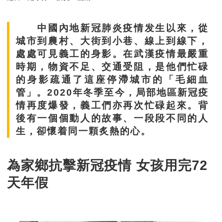
中國內地
新冠
肺炎
疫情发生以來，從
城市到農村、大街到小巷、線上到線下，
處處可見
義工
的身影。在武漢疫情最嚴重
時期，物資不足、交通受阻，是他們忙碌
的身影疏通了這座停滯城市的「毛細血
管」。
2020年
冬
季至今，
局部
地區新冠
疫
情再度爆發，
義工們
亦再次忙碌起來。背
後
有
一個個動人的故事、一段段不同的人
生，卻懷
着
同一顆炙熱的心。
為家鄉抗擊新冠疫情 女孩用完72
天年假