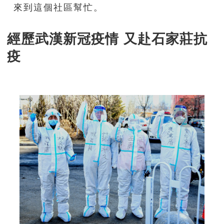
來到這個社區幫忙
。
經歷武漢新冠疫情
又赴石家莊抗
疫