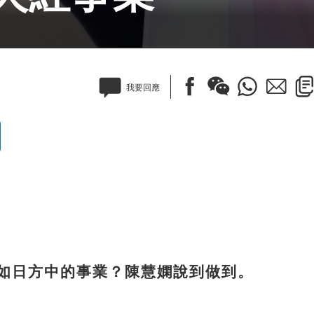
我要回應
日方中的事業？陳慧嫻說到做到。