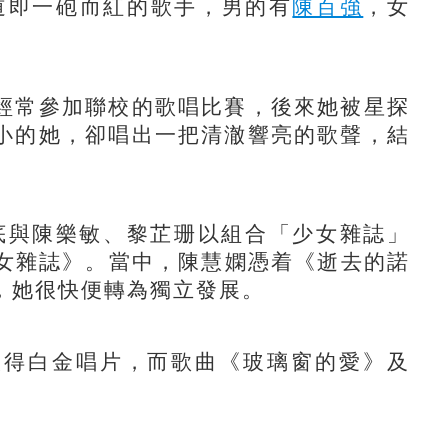
道即一砲而紅的歌手，男的有
陳百強
，女
常參加聯校的歌唱比賽，後來她被星探
小的她，卻唱出一把清澈響亮的歌聲，結
底與陳樂敏、黎芷珊以組合「少女雜誌」
少女雜誌》。當中，陳慧嫻憑着《逝去的諾
，她很快便轉為獨立發展。
得白金唱片，而歌曲《玻璃窗的愛》及