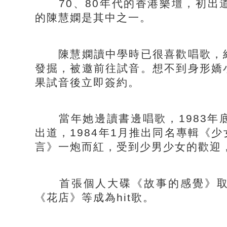
70、80年代的香港樂壇，初出
的陳慧嫻是其中之一。
陳慧嫻讀中學時已很喜歡唱歌，經
發掘，被邀前往試音。想不到身形嬌
果試音後立即簽約。
當年她邊讀書邊唱歌，1983年
出道，1984年1月推出同名專輯《
言》一炮而紅，受到少男少女的歡迎
首張個人大碟《故事的感覺》取
《花店》等成為hit歌。