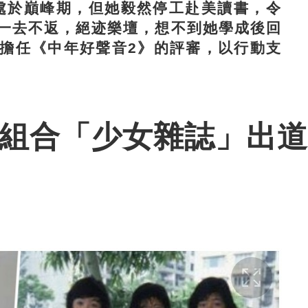
處於巔峰期，但她毅然停工赴美讀書，令
一去不返，絕迹樂壇，想不到她學成後回
擔任《中年好聲音2》的評審，以行動支
以組合「少女雜誌」出