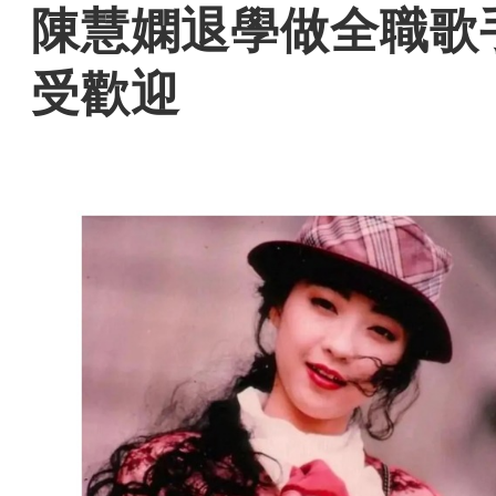
陳慧嫻退學做全職歌手
受歡迎