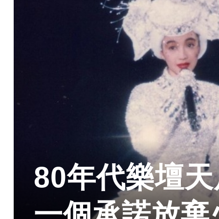
80年代樂壇天
一個承諾放棄