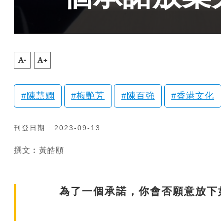
A-
A+
陳慧嫻
梅艷芳
陳百強
香港文化
刊登日期 : 2023-09-13
撰文︰黃皓頤
為了一個承諾，你會否願意放下如