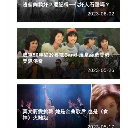
邊個夠我奸？還記得一代奸人石堅嗎？
2023-06-02
成軍50年終於要散Band 溫拿締造香港
人
樂隊傳奇
2023-05-26
莫文蔚愛挑戰 她是金曲歌后 也是《食
神》火雞姐
2023-05-17