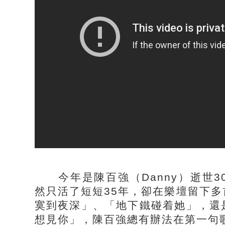
今年是陳百強（Danny）逝世3
然只活了短短35年，卻在樂壇留下
寞到夜深」、「地下鐵碰着她」，還
想見你」，陳百強總有辦法在第一句