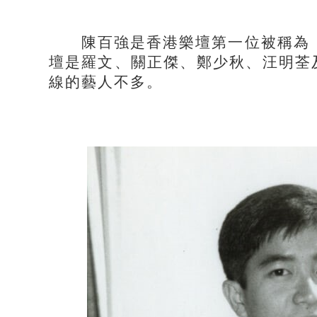
陳百強是香港樂壇第一位被稱為「
壇是羅文、關正傑、鄭少秋、汪明荃
線的藝人不多。