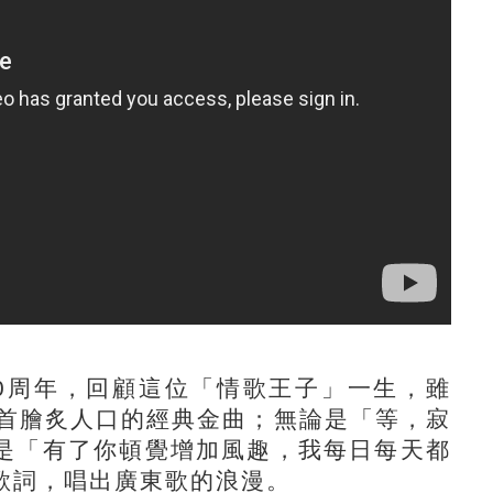
0周年，回顧這位「情歌王子」一生，雖
多首膾炙人口的經典金曲；無論是「等，寂
是「有了你頓覺增加風趣，我每日每天都
歌詞，唱出廣東歌的浪漫。