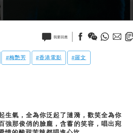
我要回應
梅艷芳
香港電影
羅文
生氣，全為你泛起了漣漪，歡笑全為你
百強那俊俏的臉龐，含蓄的笑容，唱出宛
愛情的酸甜苦辣都唱進心坎。