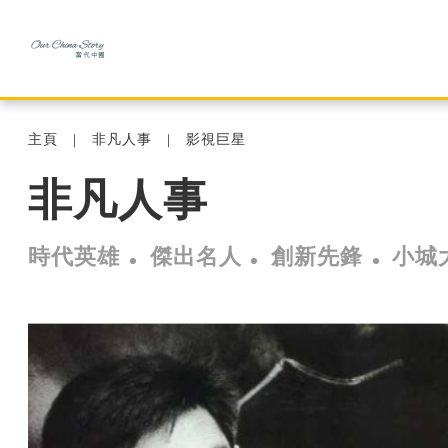
主頁
非凡人事
影視巨星
非凡人事
時代英雄
傑出名人
創新先鋒
小城