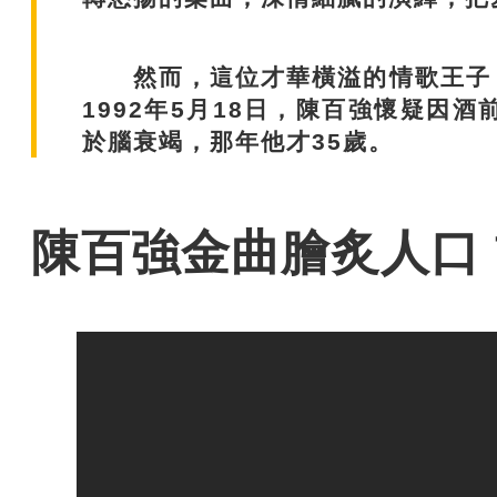
然而，這位才華橫溢的情歌王子，
1992年5月18日，陳百強懷疑因
於腦衰竭，那年他才35歲。
陳百強金曲膾炙人口