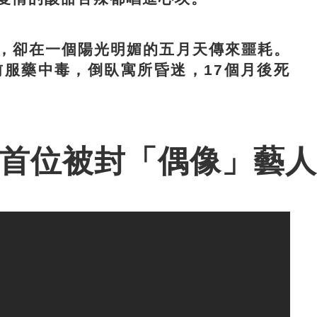
卻在一個陽光明媚的五月天傳來噩耗。
酒前服藥中毒，倒臥寓所昏迷，17個月後死
 首位被封「偶像」藝