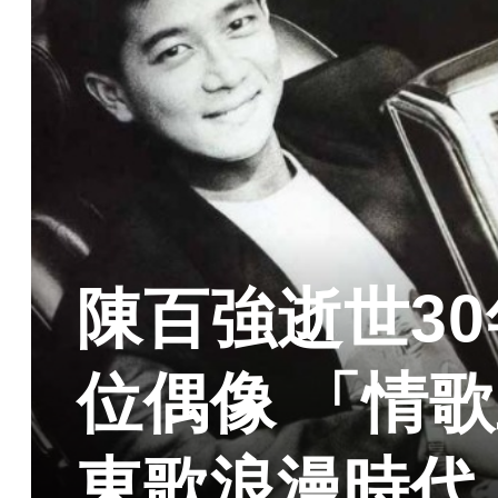
陳百強逝世3
位偶像 「情
東歌浪漫時代