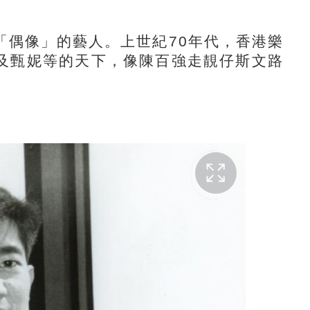
偶像」的藝人。上世紀70年代，香港樂
及甄妮等的天下，像陳百強走靚仔斯文路