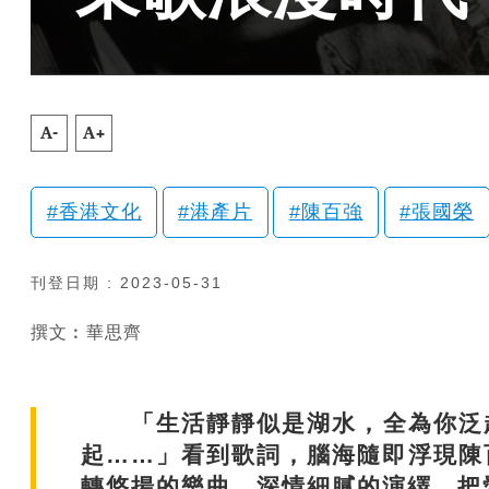
A-
A+
香港文化
港產片
陳百強
張國榮
刊登日期 : 2023-05-31
撰文︰華思齊
「生活靜靜似是湖水，全為你泛起
起……」看到歌詞，腦海隨即浮現陳
轉悠揚的樂曲，深情細膩的演繹，把