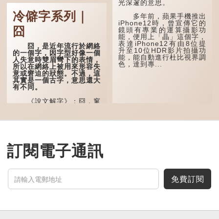
光深邃的意思。
這個字，用法頗多。
冷僻字系列｜
多年前，蘋果手機推出
「朤朤乾坤，捨我其
iPhone12時，曾宣傳它的
誰。」乾坤是《周易》中的
囧
鏡頭有專業的運算攝影功
兩個卦名，這裏指天地、宇
能，便用上「瞐」這個字，
宙等，形容政治清明，天下
表達iPhone12有由8位提
太平！
囧，是近年流行於網絡
升至10位HDR影片拍攝功
的一個字，因字型好像一個
能，能自動進行杜比視界調
「天空朤朤，任鳥兒高
人失意時雙眉彎下的表情，
色，達到專...
飛。」也是指天清氣明，鳥
所以在網絡上被用來形容失
兒可高飛。
意或窘迫的狀態。不過，這
其實是一個古字，意思還大
「朤朤脆脆」就是形容
有不同。
辦事爽快乾脆。我們熟...
《說文解字》：囧，窻
牖丽廔闿明。象形，本義是
透光通明的窗戶，跟「囪」
一樣都是「窗」的象形字。
甲骨文中又用作地名，古書
中的「黍于囧」表示在囧地
種黍。
訂閱電子通訊
這個古字十分少用，直
至21世紀，網絡上開始流
行表情符號，這個字也被網
民當做表情符號來用。
免費訂閱
囧字的「八」像一對委
屈的八字眉模樣，「口」像
驚訝、窘迫...