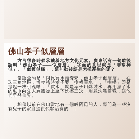
佛山孝子似層層
方言很多時候承載着地方文化元素。廣東話有一句歇後
語叫「佛山孝子——似層層」，字面的意思就是「非常神
似」、「似模似樣」，這句歇後語是怎樣產生的呢？
俗語全句是「阿昆買水頭耷耷，佛山孝子似層層」。在
珠三角地區，辦喪禮時孝子要「擔幡買水」，「擔幡」即是
擔起一枝引魂幡，「買水」就是孝子用鉢裝水，再用濕了水
的毛巾向先人屍體從上至下洗擦三次，用意洗滌靈魂，讓他
們早登仙界。
相傳以前在佛山當地有一個叫阿昆的人，專門為一些沒
有兒子的家庭提供代客治喪的「...