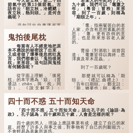
今天是立秋，是二十四
若某人的年紀到了八、
節氣中的第13個節氣。古
九十歲，我們可以「耄耋之
語有云「朝立秋，冷颼颼；
年」（粵音：冒秩）來形
夜立秋，熱到頭。」是何含
容，到了一百歲，則稱為
義呢？
「期頤之年」。
這句話出自東漢崔寔
「耄」指兩鬢斑白的老
《四民月令》：「朝立秋，
人家，亦含有思想紊亂的意
冷颼颼；夜立秋，熱到
思；「耋」更有跌倒的意
鬼拍後尾枕
頭」。到了清代，顧祿在
思，也是用來形容老人家
《清嘉錄》中記錄蘇州風俗
的。
每當有人不經意地把原
時，也引用了這句諺語。不
本不應說的秘密說了出來，
過當地百姓的口頭說法是
曹操《對酒歌》就曾寫
又或者做了壞事後忽然吐真
「朝立秋，渹颼颼；夜立
道：「耄耋皆得以壽終，恩
言，我們都會以「鬼拍後尾
秋，熱吽吽」。雖然用字略
澤廣及草木昆蟲。」
枕」來形容。這句話與鬼怪
有不同，但意思完全一致。
有何關係呢？
到了一百歲呢？
那麼，這句話到底準不
從字面上理解，「後尾
準呢？它反映了古人的一種
那麼就可以稱為「期
枕」的本字應為「䪴」（普
樸素觀察：如果立秋的精
頤」。《禮記.曲禮上》：
通話：zhěn，與「枕」同
確...
「百年曰期頤。」鄭玄註：
音）。《說文解字》：
「期，猶要也；頤，養也。
「䪴，項枕也。」意思是頭
不知衣服食味，孝子要盡養
後部與枕頭接觸的地方。
道...
四十而不惑 五十而知天命
民間流傳有一種說法，
人會將一些不欲為人所知的
「四十而不惑，五十而知天命」語出孔子的《論語·為
記憶藏於頸後之處。如果忽
政》。孔子認為，四十歲和五十歲，人會是怎樣的呢？
然吐真言，就好像被不明東
西（如鬼魂）在後腦拍了一
四十歲的男人，理論上應該事業有成，建立了自己的家
下，藏在腦中的秘密便脫口
庭。經歷了許多人與事之後，對事物有了自己的判斷能力，
而出。因此「鬼拍...
不會輕易為表象所迷惑。