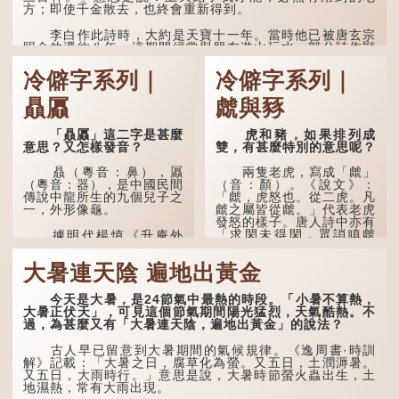
方；即使千金散去，也終會重新得到。
李白作此詩時，大約是天寶十一年。當時他已被唐玄宗
賜金放還約八年，這期間經常與朋友遊山玩水，部分詩作顯
露出懷才...
冷僻字系列｜
冷僻字系列｜
贔屭
虤與豩
「贔屭」這二字是甚麼
虎和豬，如果排列成
意思？又怎樣發音？
雙，有甚麼特別的意思呢？
贔（粵音：鼻），屭
兩隻老虎，寫成「虤」
（粵音：器），是中國民間
（音：顏）。《說文》：
傳說中龍所生的九個兒子之
「虤，虎怒也。從二虎。凡
一，外形像龜。
虤之屬皆從虤。」代表老虎
發怒的樣子。唐人詩中亦有
「求閑未得閑，眾誚瞋虤
據明代楊慎《升庵外
虤」之句，意思是眾人的譏
集》記載，龍生九子的次序
諷讓人怒目而視。
排列為：贔屭、螭吻、蒲
大暑連天陰 遍地出黃金
牢、狴犴、饕餮、蚣蝮、睚
眥、狻猊、椒圖（此為其中
兩隻豬，則為「豩」
一種說法）。
（音：賓）。甲骨文從二
今天是大暑，是24節氣中最熱的時段。「小暑不算熱，
「豕」，象豬相追逐的樣
大暑正伏天」，可見這個節氣期間陽光猛烈，天氣酷熱。不
子。《同文備考》另有一說
龍九子外形與能力各有
過，為甚麼又有「大暑連天陰，遍地出黃金」的說法？
「豩，豕亂群。」意指一
不同，其中，贔屭原形像
群...
龜，因為能負重，多作為碑
古人早已留意到大暑期間的氣候規律。《逸周書·時訓
座，有「碑下龜...
解》記載：「大暑之日，腐草化為螢。又五日，土潤溽暑。
又五日，大雨時行。」意思是說，大暑時節螢火蟲出生，土
地濕熱，常有大雨出現。