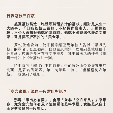
日啖荔枝三百顆
盛夏荔枝當造，吃幾顆鮮甜多汁的荔枝，絕對是人生一
大樂事。「日啖荔枝三百顆，不辭長作嶺南人。」提到荔
枝，不少人會想起蘇軾的這首詩。蘇軾不僅是宋代著名文學
家，還是個不折不扣的「美食家」。
蘇軾仕途坎坷，於宋哲宗紹聖元年被人告以「譏斥先
朝」的罪名，貶至嶺南。自他在惠州第一次嚐到荔枝後便十
分喜愛，後來更多次在詩文中提及，其中最著名的便是《惠
州一絕》中《食荔枝》一則。
詩中首句「羅浮山下四時春」中的羅浮山位於廣東東江
北面，是著名風景區。第二句筆鋒一轉，「盧橘楊梅次第
新」，就說到了枇杷...
「空穴來風」源自一段君臣對話？
形容「事出必有因」，會用「並非『空穴來風』」來形
容，究竟空穴如何有風？這個看似是科學題，實際是來自宋
玉與楚頃襄的一段對話。