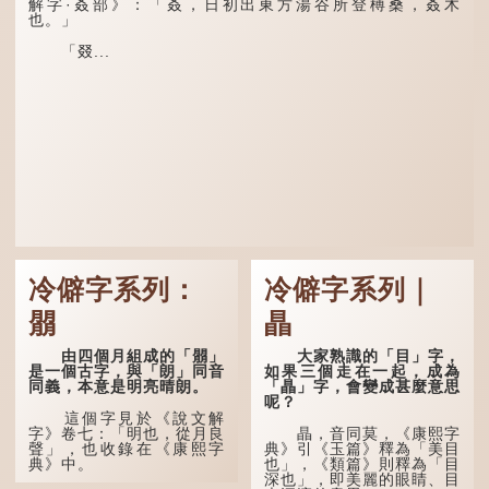
「荊揚」指...
解字·叒部》：「叒，日初出東方湯谷所登榑桑，叒木
也。」
「叕...
冷僻字系列：
冷僻字系列｜
朤
瞐
由四個月組成的「朤」
大家熟識的「目」字，
是一個古字，與「朗」同音
如果三個走在一起，成為
同義，本意是明亮晴朗。
「瞐」字，會變成甚麼意思
呢？
這個字見於《說文解
字》卷七：「明也，從月良
瞐，音同莫，《康熙字
聲」，也收錄在《康熙字
典》引《玉篇》釋為「美目
典》中。
也」，《類篇》則釋為「目
深也」，即美麗的眼睛、目