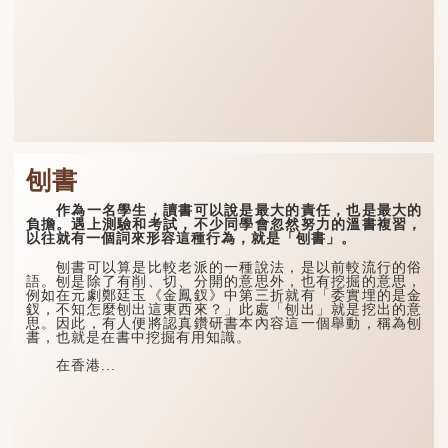
刨書
作為一名學生，讀書可以說是最大的責任，也是最大的
負擔。遇上測驗和考試，不少同學會忽然努力的溫書複習，
以往就有一個詞來形容這種行為，就是「刨書」。
刨書可以算是比較老派的一種說法，是以前較流行的俗
語。刨是除了有削、切、分開的意思外，也有挖掘的意思，
例如在元劇鄭廷玉《金鳳釵》中第三折就有「委實埋的是金
釵，不知怎麼刨出這東西來？」此處「刨出」就是挖出的意
思。因此，有人便將認真鑽研書本內容這一個舉動，稱為刨
書，也就是在書中挖掘有用知識。
在香港...