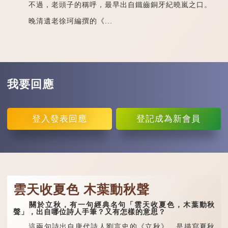
不過，老頭子的稱呼，最早出自鐵齒銅牙紀曉嵐之口。
晚清遺老徐珂編撰的《...
我要回應
登入
發表回應
登記
成為新會員
雲天收夏色 木葉動秋聲
關於立秋，有一句經典名句「雲天收夏色，木葉動秋
聲」，出自哪位詩人手筆？又有怎樣的意思？
這兩句詩出自唐代詩人劉言史的《立秋》，是描寫夏秋