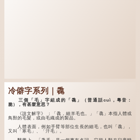
冷僻字系列｜毳
三個「毛」字組成的「毳」（普通話cuì，粵音：
脆），有甚麼意思？
《說文解字》 ：「毳，細羊毛也。」「毳」本指人體或
鳥獸的毛髮，或由毛織成的製品。
人體表面，例如手臂等部位生長的細毛，也叫「毳」，
又叫「寒毛」、「汗毛」。
醫學上，「毳毛」是一個專有名詞。它指人類在兒童時