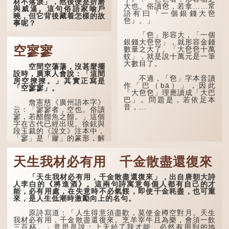
材不落淚」，然後便是折磨
大也。俗讀夿，若拿……常
與威逼。這句俗語家喻戶
語有曰『一個銀錢大夿
曉，但它背後藏着怎樣的故
夿』。」
事呢？
「夿」形容大，「一個
「不見棺材不落淚」的
銀錢大夿夿」，就形容金錢
原句，有說法是「不見棺材
空寥寥
數量之大了。「大夿夿十萬
不下淚」或「不見親棺不下
蚊」，就是說十萬元是一筆
淚」，出自明朝蘭陵笑笑生
大數目了。
空間空蕩蕩，沒甚麼擺
所著的《金瓶梅詞話》第九
設時，廣東人會說：「這間
十八回。原意是指人未親眼
不過，「夿」字本音讀
房空撩撩。」其實正寫是
見到親人棺木，便不會真正
作「巴（bā）」，因此
「空寥寥」。
感到悲傷；後來引申為比喻
「大夿夿」理應讀成「大巴
人執迷不悟，不到徹底失
巴」。問題是，若依足本
敗，便不肯罷休。
詹憲慈《廣州語本字》
音，...
云：「寥寥者，空也。俗讀
寥，若醋餾魚之餾。」這個
許多人對這上半句耳熟
字在古代已經出現。徐鉉與
能詳，但它其實還有下半句
段玉裁的《說文》注本中，
——「不到黃河心不死」...
「寥」是「廫」的篆形，解
作空渺、空虛。如《列仙傳
·安期先生》載琊阜老人故
天生我材必有用 千金散盡還復來
事，以「寥寥安期，虛質高
清」形容空虛無所事事。
「天生我材必有用，千金散盡還復來」，出自唐朝大詩
人李白的《將進酒》。這兩句詩寓意每個人都有自己的才
能，必有用處，在失意時不必氣餒，即使千金耗盡，也可重
來，是人生低潮時激勵向上的名句。
原詩寫道：「人生得意須盡歡，莫使金樽空對月。天生
我材必有用，千金散盡還復來。烹羊宰牛且為樂，會須一飲
三百杯。」意思是說：上天給了我才能，必然有用到的地