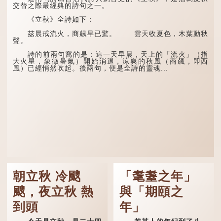
交替之際最經典的詩句之一。
《立秋》全詩如下：
茲晨戒流火，商飆早已驚。 雲天收夏色，木葉動秋
聲。
詩的前兩句寫的是：這一天早晨，天上的「流火」（指
大火星，象徵暑氣）開始消退，涼爽的秋風（商飆，即西
風）已經悄然吹起。後兩句，便是全詩的靈魂...
朝立秋 冷颼
「耄耋之年」
颼，夜立秋 熱
與「期頤之
到頭
年」