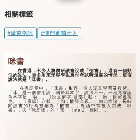
相關標籤
廣東俗語
澳門葡萄牙人
咪書
在香港，不少人將鑽研讀書說成「刨書」，還有一個類
似的說法，更多用來形容學生應付考試時溫書的情況，這個
說法就是「咪書」。
在粵語當中，「咪書」形容一個人認真學習及複習。
「咪」是一個借用詞，關於其本字，說法不一。一種考據認
為本字是「䀛」。《說文解字·目部》載：「䀛：目冥遠視
也。」《廣韻》亦載：「䀛：䀛眼久視。」由此推論，長時
間讀書的行為被稱為「䀛書」，粵語中常被人寫成「咪
書」，與「咪高峰」的「咪」（mai1）相同。...