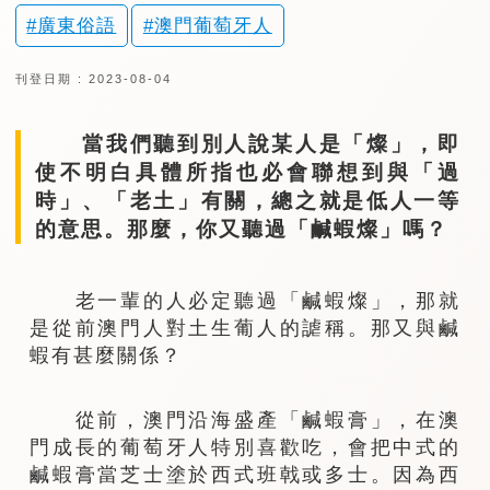
廣東俗語
澳門葡萄牙人
刊登日期 : 2023-08-04
當我們聽到別人說某人是「燦」，即
使不明白具體所指也必會聯想到與「過
時」、「老土」有關，總之就是低人一等
的意思。那麼，你又聽過「鹹蝦燦」嗎？
老一輩的人必定聽過「鹹蝦燦」，那就
是從前澳門人對土生葡人的謔稱。那又與鹹
蝦有甚麼關係？
從前，澳門沿海盛產「鹹蝦膏」，在澳
門成長的葡萄牙人特別喜歡吃，會把中式的
鹹蝦膏當芝士塗於西式班戟或多士。因為西