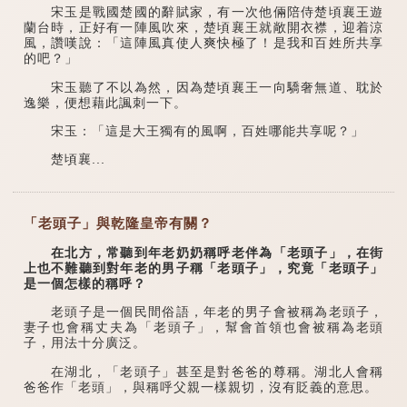
宋玉是戰國楚國的辭賦家，有一次他倆陪侍楚頃襄王遊
蘭台時，正好有一陣風吹來，楚頃襄王就敞開衣襟，迎着涼
風，讚嘆說：「這陣風真使人爽快極了！是我和百姓所共享
的吧？」
宋玉聽了不以為然，因為楚頃襄王一向驕奢無道、耽於
逸樂，便想藉此諷刺一下。
宋玉：「這是大王獨有的風啊，百姓哪能共享呢？」
楚頃襄...
「老頭子」與乾隆皇帝有關？
在北方，常聽到年老奶奶稱呼老伴為「老頭子」，在街
上也不難聽到對年老的男子稱「老頭子」，究竟「老頭子」
是一個怎樣的稱呼？
老頭子是一個民間俗語，年老的男子會被稱為老頭子，
妻子也會稱丈夫為「老頭子」，幫會首領也會被稱為老頭
子，用法十分廣泛。
在湖北，「老頭子」甚至是對爸爸的尊稱。湖北人會稱
爸爸作「老頭」，與稱呼父親一樣親切，沒有貶義的意思。