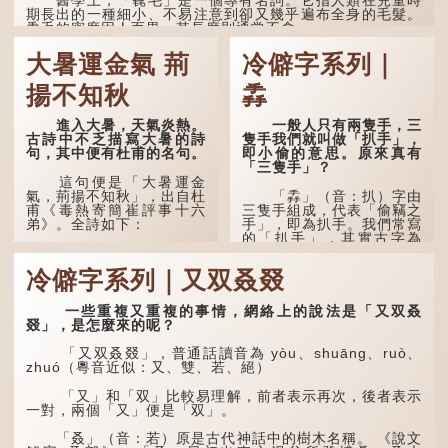
期長出的一種細小、不易注意到卻又幾乎遍布全身的毛髮。
毳毛的密度因人而異，其長度則通常不會...
大暑運金氣 荊
冷僻字系列｜
揚不知秋
掱
進入大暑，天氣炎熱。
一般人只有兩隻手，三
古詩中不乏描寫大暑的詩
隻手我們就叫做「扒手」，
句，其中便有杜甫的名句。
即小偷的意思。原來真有
「三隻手」？
這句便是「大暑運金
氣，荊揚不知秋」，出自杜
「掱」（音：扒）字由
甫《毒熱寄簡崔評事十六
三隻手組成，代表「偷竊之
弟》。全詩如下：
手」，即為扒手。我們常寫
的「扒手」，其實古字為
「掱手」。
大暑運金氣，荊揚不知
秋。
冷僻字系列｜又双叒叕
清·徐珂《清稗類鈔．
盜賊類．掱手》記載：「滬
林下有塌翼，水中無行
人呼翦綹賊曰掱手，猶言扒
舟。
一些重複又重複的事情，網絡上的說法是「又双叒
手也，亦曰癟三碼子。」
叕」，是怎麼來的呢？
五行當中「金」對應秋
其中「翦綹」即剪斷他
季，代表涼爽肅殺之氣。
「又双叒叕」，普通話讀音為 yòu、shuāng、ruò、
人衣帶以竊取錢物，是小偷
「運」是「運行」，生動地
zhuó（粵音近似：又、雙、若、絕）
的舊稱。而「掱手」也就是
描寫大暑的酷熱阻礙金氣流
手多多，擅自拿別人東西的
轉。「大暑運金氣」以誇張
「又」和「双」比較易理解，前者表示再次，後者表示
意思了...
手法描寫炎熱阻滯了季節更
一對，兩個「又」便是「双」。
替。
「叒」（音：若）原是古代神話中的樹木名稱。 《說文