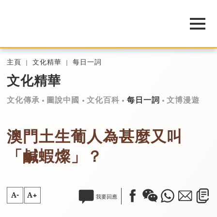
主頁
文化精華
每日一詞
文化精華
文化傳承
圖說中國
文化百科
每日一詞
文博漫遊
澳門土生葡人為甚麼又叫
「鹹蝦燦」？
A-
A+
我要回應