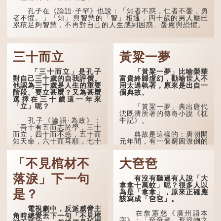
孔子在《論語·子罕》也說：「知者不惑，仁者不憂，勇
者不懼。」「知」與智慧的「智」相通，四十歲的男人應已
累積足夠智慧，不再對自己的人生感到困惑、憂慮與恐懼。
三十而立
黃粱一夢
「三十而立」是孔子
「黃粱一夢」比喻榮華
對自己三十歲的自我評價。
富貴終歸虛幻，勸喻世人不
他認為三十歲是人生的重要
用太過執著，原來是出自一
階段。要立甚麼？又為甚麼
個典故。
選擇在三十歲這一年來
「立」呢？
「黃粱一夢」典出唐代
沈既濟所著的傳奇小說《枕
孔子《論語·為政》：
中記》。
「吾十有五而志於學，三十
而立，四十而不惑，五十而
典故是這樣的：唐朝開
知天命，六十而耳順，七十
元年間，有一個窮困潦倒的
而從心所欲，不逾矩。」
盧姓書生，在上京赴考的途
中經過一間旅店休息，碰巧
「不見棺材不
大夿夿
在古代，男子一般於
遇到一位呂姓道士，兩人暢
二十歲進行冠禮，冠禮完
談甚歡。
成後便是成人，但由於未
落淚」下一句
有沒有聽過有人說「大
達壯年，所以又稱「弱
言談間，盧姓書生感慨
拿拿十萬蚊」呢？很多人以
冠」。《禮記·曲禮》明確
自己雖貴為讀書人，但一直
是？
為是「拿拿」，原來正確應
記載：「人生十年曰幼，
未能考取功名，仍然貧困，
該寫成「夿夿」。
學；二十曰弱，冠；三十曰
感到十分落泊。於是，道士
電視劇中，反派威脅主
壯，有室。」這說明三十歲
拿出一個青瓷枕頭，讓...
在詹憲慈《廣州語本
角時總愛丟下一句「不見棺
在...
字》：「夿夿者，形容物之