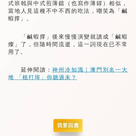
式班戟與中式煎薄鐺（也寫作薄罉）相似，
當地人見這種不中不西的吃法，嘲笑為「鹹
蝦撑」。
「鹹蝦撑」後來慢慢演變就讀成「鹹蝦
燦」了，但隨時間流逝，這一詞現在已不常
用了。
延伸閱讀：
神州冷知識｜澳門別名一大
堆 「梳打埠」你聽過未？
我要回應