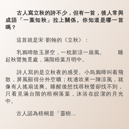
古人寫立秋的詩不少，但有一首，後人常與
成語「一葉知秋」拉上關係。你知道是哪一首
嗎？
這首就是宋·劉翰的《立秋》：
乳鴉啼散玉屏空，一枕新涼一扇風。 睡
起秋聲無覓處，滿階梧葉月明中。
詩人寫的是立秋夜的感受。小烏鴉啼叫着飛
散，屏風顯得分外空曠；枕邊吹來一陣涼風，就
像有人搖扇送爽。睡醒後想找尋秋聲卻找不到，
只看見滿台階的梧桐落葉，沐浴在皎潔的月光
中。
古人認為梧桐是「靈樹...