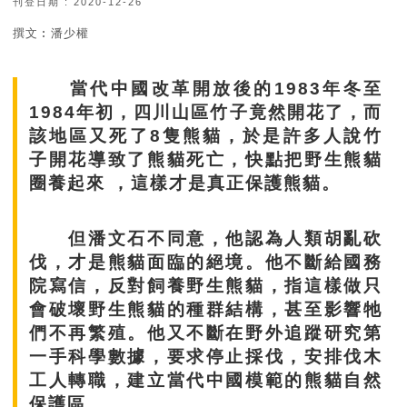
刊登日期 : 2020-12-26
撰文︰潘少權
當代中國改革開放後的1983年冬至
1984年初，四川山區竹子竟然開花了，而
該地區又死了8隻熊貓，於是許多人說竹
子開花導致了熊貓死亡，快點把野生熊貓
圈養起來 ，這樣才是真正保護熊貓。
但潘文石不同意，他認為人類胡亂砍
伐，才是熊貓面臨的絕境。他不斷給國務
院寫信，反對飼養野生熊貓，指這樣做只
會破壞野生熊貓的種群結構，甚至影響牠
們不再繁殖。他又不斷在野外追蹤研究第
一手科學數據，要求停止採伐，安排伐木
工人轉職，建立當代中國模範的熊貓自然
保護區。