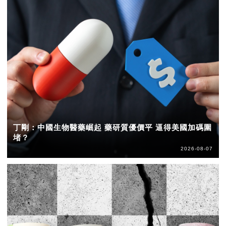
丁剛：中國生物醫藥崛起 藥研質優價平 逼得美國加碼圍
堵？
2026-08-07