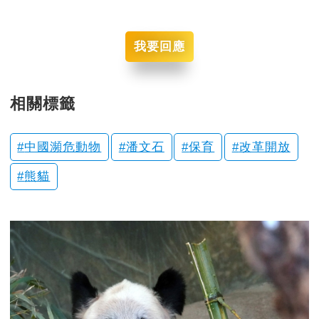
我要回應
相關標籤
中國瀕危動物
潘文石
保育
改革開放
熊貓