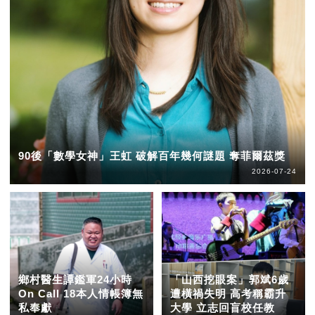
90後「數學女神」王虹 破解百年幾何謎題 奪菲爾茲獎
2026-07-24
鄉村醫生譚鑑軍24小時
「山西挖眼案」郭斌6歲
On Call 18本人情帳簿無
遭橫禍失明 高考稱霸升
私奉獻
大學 立志回盲校任教