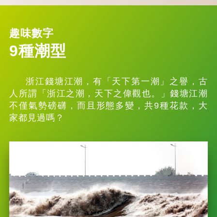
趣味數字
9種潮型
浙江錢塘江潮，有「天下第一潮」之譽，古
人所謂「浙江之潮，天下之偉觀也。」錢塘江潮
不僅氣勢磅礴，而且形態多變，共9種花款，大
家都見過嗎？