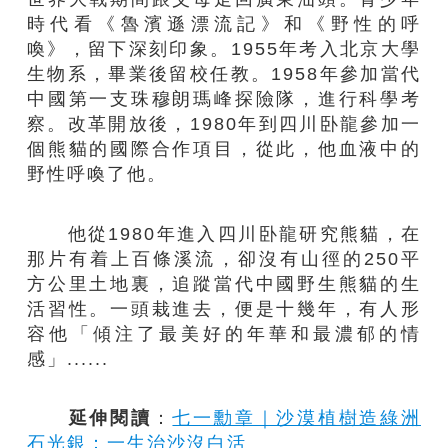
時代看《魯濱遜漂流記》和《野性的呼
喚》，留下深刻印象。1955年考入北京大學
生物系，畢業後留校任教。1958年參加當代
中國第一支珠穆朗瑪峰探險隊，進行科學考
察。改革開放後，1980年到四川卧龍參加一
個熊貓的國際合作項目，從此，他血液中的
野性呼喚了他。
他從1980年進入四川卧龍研究熊貓，在
那片有着上百條溪流，卻沒有山徑的250平
方公里土地裏，追蹤當代中國野生熊貓的生
活習性。一頭栽進去，便是十幾年，有人形
容他「傾注了最美好的年華和最濃郁的情
感」......
延伸閱讀
：
七一勳章｜沙漠植樹造綠洲
石光銀：一生治沙沒白活