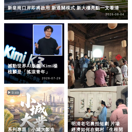
新皇崗口岸即將啟用 新通關模式 新大樓亮點一文看清
2026-08-04
撼動世界AI版圖 Kimi楊
植麟是「搖滾青年」
2026-07-29
3:49
明清老宅裏拍短劇 片場
系列專題｜小城大製造
經濟如何在鄉村「生根開