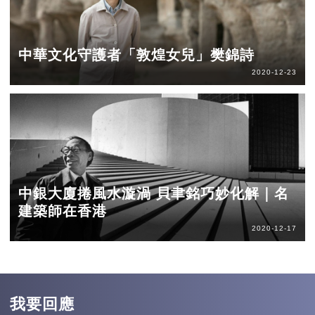
中華文化守護者「敦煌女兒」樊錦詩
2020-12-23
中銀大廈捲風水漩渦 貝聿銘巧妙化解｜名
建築師在香港
2020-12-17
我要回應