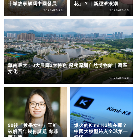
十城故事解碼中國發展
花」？｜新經濟浪潮
2026-07-28
2026-07-30
華南最大！8大展廳3大特色 探秘深圳自然博物館｜灣區
文化
2026-07-29
90後「數學女神」王虹
爆火的Kimi K3強在哪？
破解百年幾何謎題 奪菲
中國大模型跨入全球第一