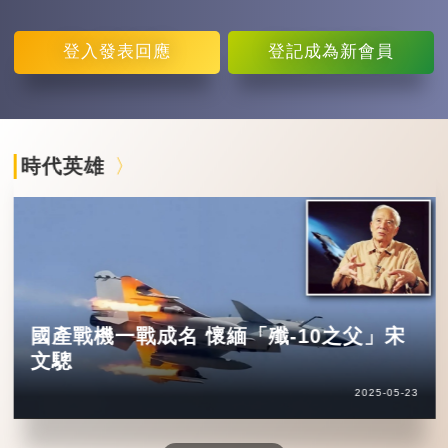
登入
發表回應
登記
成為新會員
時代英雄
國產戰機一戰成名 懷緬「殲-10之父」宋
文驄
2025-05-23