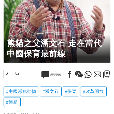
熊貓之父潘文石 走在當代
中國保育最前線
A-
A+
我要回應
中國瀕危動物
潘文石
保育
改革開放
熊貓