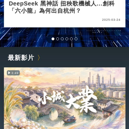
DeepSeek 黑神話 扭秧歌機械人...創科
「六小龍」為何出自杭州？
2025-03-24
最新影片
3:49