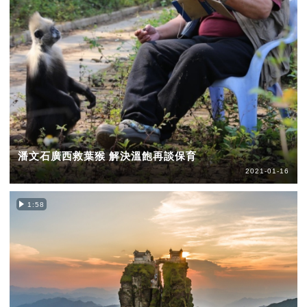
潘文石廣西救葉猴 解決溫飽再談保育
2021-01-16
1:58