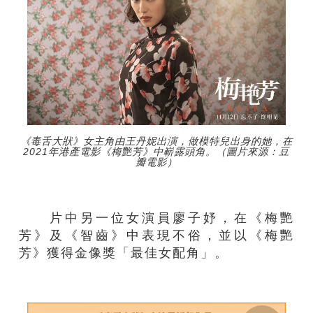
《毒舌大狀》女主角由王丹妮出演，做模特兒出身的她，在
2021年港產電影《梅艷芳》中嶄露頭角。（圖片來源：豆
瓣電影）
片中另一位女演員廖子妤，在《梅艷
芳》及《智齒》中表現不俗，並以《梅艷
芳》獲得金像獎「最佳女配角」。