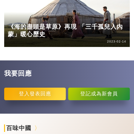
《海的盡頭是草原》再現 「三千孤兒入內
蒙」暖心歷史
2023-02-14
我要回應
登入
發表回應
登記
成為新會員
百味中國