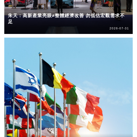
朱天：高新產業亮眼≠整體經濟改善 勿低估宏觀需求不
足
2026-07-31