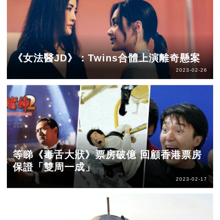
《女法醫JD》：Twins合體上演離奇懸案
2023-02-26
等睇《毒舌大狀》票房破億 回顧香港票房
保證「雙周一成」
2023-02-17