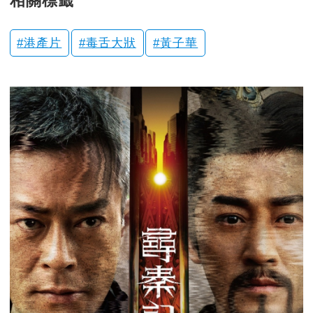
相關標籤
港產片
毒舌大狀
黃子華