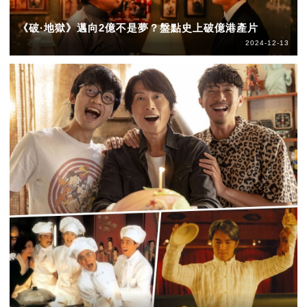
《破·地獄》邁向2億不是夢？盤點史上破億港產片
2024-12-13