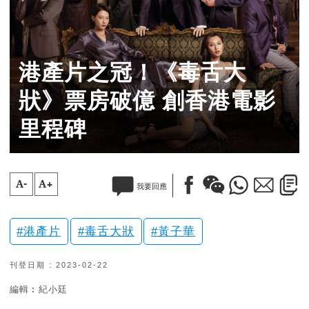
港產片之冠！《毒舌大
狀》票房破億 創香港電影
里程碑
A-
A+
我要回應
港產片
毒舌大狀
黃子華
刊登日期 : 2023-02-22
編輯︰紀小廷