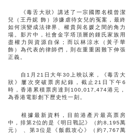
《毒舌大狀》講述了一宗國際名模曾潔
兒（王丹妮 飾）涉嫌虐待女兒的冤案，最終
如何演變成法律界、權貴與名媛之間的角力
場。影片中，社會金字塔頂層的鍾氏家族用
盡權力與資源自保；而以林涼水（黃子華
飾）為代表的律師們，則在重重困難下伸張
正義。
自1月21日大年30上映以來，《毒舌大
狀》屢次突破票房紀錄，截止21日下午6
時，香港累積票房達到100,017,474港元，
為香港電影創下歷史性一刻。
根據最新資料，目前港產片最高票房
中，排第2位的是《明日戰記》（約8,195萬
元） 、第3位是《飯戲攻心》（約7,767萬