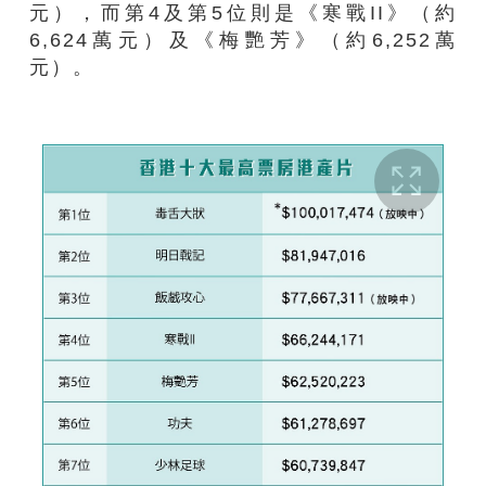
元），而第4及第5位則是《寒戰II》（約
6,624萬元）及《梅艷芳》（約6,252萬
元）。