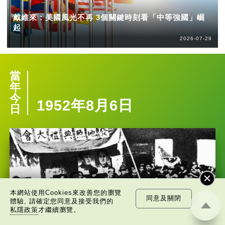
戴維來：美國風光不再 3個關鍵時刻看「中等強國」崛
起
2026-07-29
當
年
今
1952年8月6日
日
本網站使用Cookies來改善您的瀏覽
同意及關閉
體驗, 請確定您同意及接受我們的
私隱政策
才繼續瀏覽。