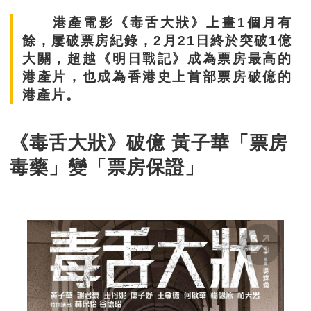
港產電影《毒舌大狀》上畫1個月有
餘，屢破票房紀錄，2月21日終於突破1億
大關，超越《明日戰記》成為票房最高的
港產片，也成為香港史上首部票房破億的
港產片。
《毒舌大狀》破億 黃子華「票房
毒藥」變「票房保證」