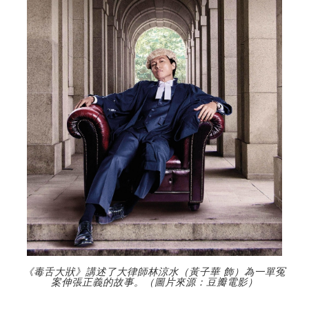
《毒舌大狀》講述了大律師林涼水（黃子華 飾）為一單冤
案伸張正義的故事。（圖片來源：豆瓣電影）