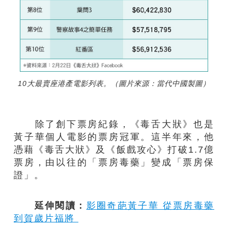
10大最賣座港產電影列表。（圖片來源：當代中國製圖）
除了創下票房紀錄，《毒舌大狀》也是
黃子華個人電影的票房冠軍。這半年來，他
憑藉《毒舌大狀》及《飯戲攻心》打破1.7億
票房，由以往的「票房毒藥」變成「票房保
證」。
延伸閱讀：
影圈奇葩黃子華 從票房毒藥
到賀歲片福將