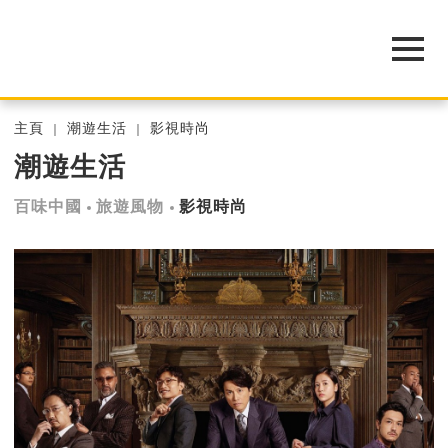
主頁
潮遊生活
影視時尚
潮遊生活
百味中國
旅遊風物
影視時尚