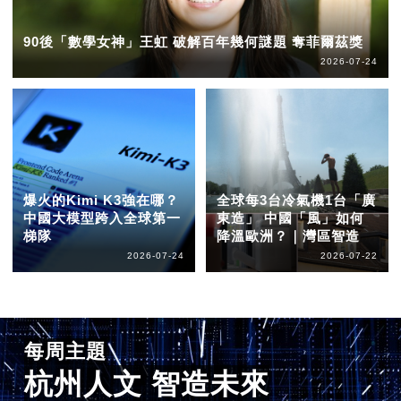
90後「數學女神」王虹 破解百年幾何謎題 奪菲爾茲獎
2026-07-24
爆火的Kimi K3強在哪？
全球每3台冷氣機1台「廣
中國大模型跨入全球第一
東造」 中國「風」如何
梯隊
降溫歐洲？｜灣區智造
2026-07-24
2026-07-22
每周主題
杭州人文 智造未來