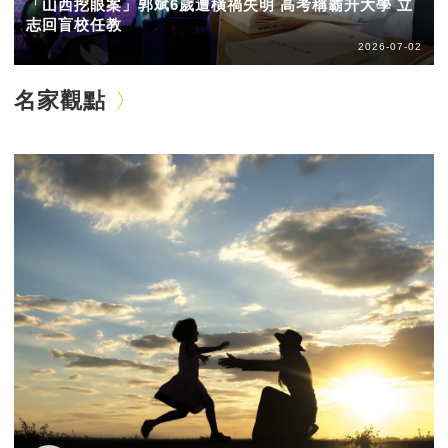
「山西挖眼案」郭斌6歲遭橫禍失明 高考稱霸升大學 立
志回盲校任教
2026-07-02
名家觀點