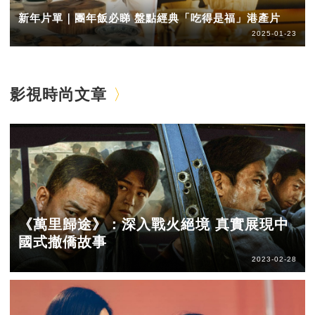
新年片單｜團年飯必睇 盤點經典「吃得是福」港產片
2025-01-23
影視時尚文章
《萬里歸途》：深入戰火絕境 真實展現中
國式撤僑故事
2023-02-28