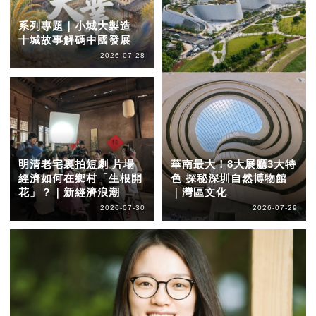
系列專題｜小城大製造
十城故事解碼中國發展
2026-07-28
明清老宅裏拍短劇 片場
華南最大！8大展廳3大特
經濟如何在鄉村「生根開
色 探秘深圳自然博物館
花」？｜新經濟浪潮
｜灣區文化
2026-07-30
2026-07-29