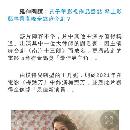
延伸閱讀：
黃子華影視作品盤點 攀上影
藝事業高峰全靠這套劇？
該片陣容不俗，片中其他主演亦值得稱
道。出演其中一位大律師的謝君豪，因主演
舞台劇《南海十三郎》而成名，更憑該劇的
電影版奪得金馬獎「最佳男主角」。
由模特兒轉型的王丹妮，則於2021年在
電影《梅艷芳》中飾演梅艷芳，並憑此片獲
得金像獎「最佳新演員」。