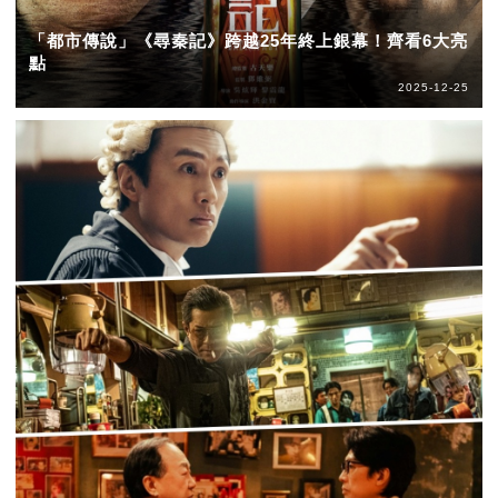
「都市傳說」《尋秦記》跨越25年終上銀幕！齊看6大亮
點
2025-12-25