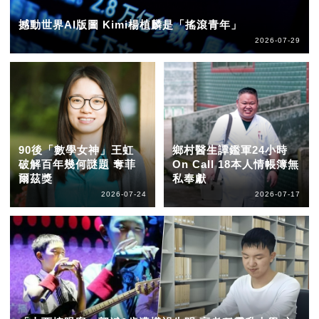
撼動世界AI版圖 Kimi楊植麟是「搖滾青年」
2026-07-29
90後「數學女神」王虹
鄉村醫生譚鑑軍24小時
破解百年幾何謎題 奪菲
On Call 18本人情帳簿無
爾茲獎
私奉獻
2026-07-24
2026-07-17