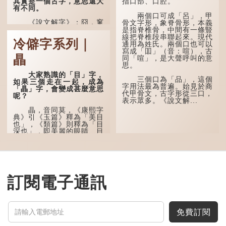
其實是一個古字，意思還大
指口部、口腔。
有不同。
兩個口可成「呂」，甲
《說文解字》：囧，窻
骨文字形，象脊骨形，本義
牖丽廔闿明。象形，本義是
是指脊椎骨，中間有一條豎
透光通明的窗戶，跟「囪」
線把脊椎段串聯起來。現代
冷僻字系列｜
一樣都是「窗」的象形字。
通用為姓氏。兩個口也可以
甲骨文中又用作地名，古書
寫成「吅」（音：喧），古
瞐
中的「黍于囧」表示在囧地
同「喧」，是大聲呼叫的意
種黍。
思。
大家熟識的「目」字，
這個古字十分少用，直
三個口為「品」，這個
如果三個走在一起，成為
至21世紀，網絡上開始流
字用法最為普遍。始見於商
「瞐」字，會變成甚麼意思
行表情符號，這個字也被網
代甲骨文，古字形從三口，
呢？
民當做表情符號來用。
表示眾多。《說文解...
瞐，音同莫，《康熙字
囧字的「八」像一對委
典》引《玉篇》釋為「美目
屈的八字眉模樣，「口」像
也」，《類篇》則釋為「目
驚訝、窘迫...
深也」，即美麗的眼睛、目
光深邃的意思。
多年前，蘋果手機推出
iPhone12時，曾宣傳它的
鏡頭有專業的運算攝影功
能，便用上「瞐」這個字，
訂閱電子通訊
表達iPhone12有由8位提
升至10位HDR影片拍攝功
能，能自動進行杜比視界調
色，達到專...
免費訂閱