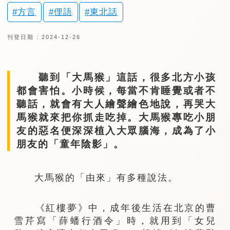
方言
俚語
東北話
刊登日期 : 2024-12-26
聽到「大馬猴」這話，很多北方小孩
都會害怕。小時候，每當不肯睡覺或者不
聽話，就會有大人繪聲繪色地說，再哭大
馬猴就來把你抓走吃掉。大馬猴專吃小朋
友的惡名便深深植入大眾腦海，成為了小
朋友的「童年陰影」。
大馬猴的「由來」有多種說法。
《紅樓夢》中，成年後生活在北京的曹
雪芹寫「薛蟠行酒令」時，就用到「女兒