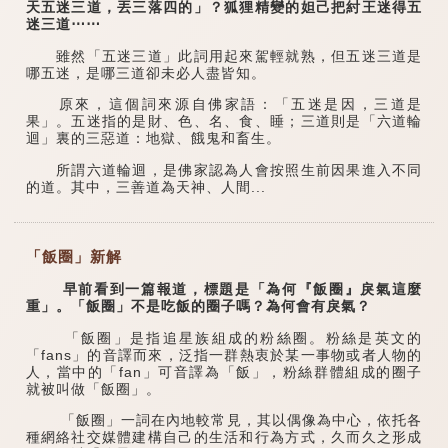
天五迷三道，丟三落四的」？狐狸精變的妲己把紂王迷得五
迷三道⋯⋯
雖然「五迷三道」此詞用起來駕輕就熟，但五迷三道是
哪五迷，是哪三道卻未必人盡皆知。
原來，這個詞來源自佛家語：「五迷是因，三道是
果」。五迷指的是財、色、名、食、睡；三道則是「六道輪
迴」裏的三惡道：地獄、餓鬼和畜生。
所謂六道輪迴，是佛家認為人會按照生前因果進入不同
的道。其中，三善道為天神、人間...
「飯圈」新解
早前看到一篇報道，標題是「為何『飯圈』戾氣這麼
重」。「飯圈」不是吃飯的圈子嗎？為何會有戾氣？
「飯圈」是指追星族組成的粉絲圈。粉絲是英文的
「fans」的音譯而來，泛指一群熱衷於某一事物或者人物的
人，當中的「fan」可音譯為「飯」，粉絲群體組成的圈子
就被叫做「飯圈」。
「飯圈」一詞在內地較常見，其以偶像為中心，依托各
種網絡社交媒體建構自己的生活和行為方式，久而久之形成