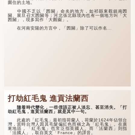
圍住的土地。
中國不乏以「圐圙」命名的地方，如祁縣東觀鎮南圐
圙、展旦召大圐圙等；河北張北縣境內也有一個地方叫「大
圐圙」，現多寫作「大囫圇」。
在河南安陽的方言中，「圐圙」除了可以作名...
打劫紅毛鬼 進貢法蘭西
隨着時代變化，一些俚語正被人淡忘、甚至消失。「打
劫紅毛鬼，進貢法蘭西」就是其中一句。
此處的「紅毛鬼」最初指荷蘭人，荷蘭於1624年佔領台
灣，當時台灣人因其毛髮偏紅色而稱之為「紅毛鬼」。在廣
東地區，「紅毛鬼」也常泛指英國人。而「法蘭西」則指
「法國人」，取自英文「France」的譯音。