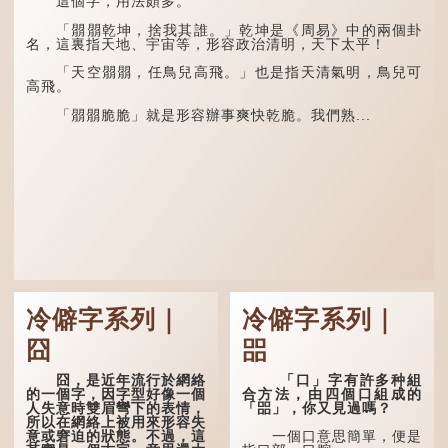
這個字，用法頗多。
意思了...
「叕...
「朤朤乾坤，捨我其誰。」乾坤是《周易》中的兩個卦
名，這裏指天地、宇宙等，形容政治清明，天下太平！
「天空朤朤，任鳥兒高飛。」也是指天清氣明，鳥兒可
高飛。
「朤朤脆脆」就是形容辦事爽快乾脆。我們熟...
冷僻字系列｜
冷僻字系列｜
囧
㗊
囧，是近年流行於網絡
「口」字有許多种組
的一個字，因字型好像一個
合方法，由四個口組成的
人失意時雙眉彎下的表情，
「㗊」，你又見過嗎？
所以在網絡上被用來形容失
意或窘迫的狀態。不過，這
一個口意思簡單，便是