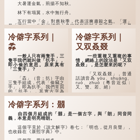
大暑運金氣，荊揚不知秋。
林下有塌翼，水中無行舟。
五行當中「金」對應秋季，代表涼爽肅殺之氣。「運」
是「運行」，生動地描寫大暑的酷熱阻礙金氣流轉。「大暑
運金氣」以誇張手法描寫炎熱阻滯了季節更替。
冷僻字系列｜
冷僻字系列｜
「荊揚」指...
掱
又双叒叕
一般人只有兩隻手，三
一些重複又重複的事
隻手我們就叫做「扒手」，
情，網絡上的說法是「又双
即小偷的意思。原來真有
叒叕」，是怎麼來的呢？
「三隻手」？
「又双叒叕」，普通
「掱」（音：扒）字由
話讀音為 yòu、shuāng、
三隻手組成，代表「偷竊之
ruò、zhuó（粵音近似：
手」，即為扒手。我們常寫
又、雙、若、絕）
的「扒手」，其實古字為
「掱手」。
「又」和「双」比較
易理解，前者表示再次，後
冷僻字系列：朤
清·徐珂《清稗類鈔．
者表示一對，兩個「又」便
盜賊類．掱手》記載：「滬
是「双」。
人呼翦綹賊曰掱手，猶言扒
由四個月組成的「朤」是一個古字，與「朗」同音同
手也，亦曰癟三碼子。」
「叒」（音：若）原是
義，本意是明亮晴朗。
古代神話中的樹木名
其中「翦綹」即剪斷他
稱。 《說文解字·叒部》：
這個字見於《說文解字》卷七：「明也，從月良聲」，
人衣帶以竊取錢物，是小偷
「叒，日初出東方湯谷所登
也收錄在《康熙字典》中。
的舊稱。而「掱手」也就是
榑桑，叒木也。」
手多多，擅自拿別人東西的