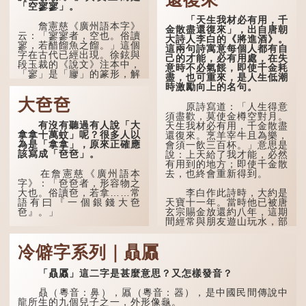
未能考取功名，仍然貧困，
「空寥寥」。
感到悲傷；後來引申為比喻
感到十分落泊。於是，道士
人執迷不悟，不到徹底失
「天生我材必有用，千
拿出一個青瓷枕頭，讓...
敗，便不肯罷休。
詹憲慈《廣州語本字》
金散盡還復來」，出自唐朝
云：「寥寥者，空也。俗讀
大詩人李白的《將進酒》。
寥，若醋餾魚之餾。」這個
許多人對這上半句耳熟
這兩句詩寓意每個人都有自
字在古代已經出現。徐鉉與
能詳，但它其實還有下半句
己的才能，必有用處，在失
段玉裁的《說文》注本中，
——「不到黃河心不死」...
意時不必氣餒，即使千金耗
「寥」是「廫」的篆形，解
盡，也可重來，是人生低潮
作空渺、空虛。如《列仙傳
時激勵向上的名句。
·安期先生》載琊阜老人故
大夿夿
事，以「寥寥安期，虛質高
原詩寫道：「人生得意
清」形容空虛無所事事。
須盡歡，莫使金樽空對月。
有沒有聽過有人說「大
天生我材必有用，千金散盡
拿拿十萬蚊」呢？很多人以
還復來。烹羊宰牛且為樂，
為是「拿拿」，原來正確應
會須一飲三百杯。」意思是
該寫成「夿夿」。
說：上天給了我才能，必然
有用到的地方；即使千金散
去，也終會重新得到。
在詹憲慈《廣州語本
字》：「夿夿者，形容物之
大也。俗讀夿，若拿……常
李白作此詩時，大約是
語有曰『一個銀錢大夿
天寶十一年。當時他已被唐
夿』。」
玄宗賜金放還約八年，這期
間經常與朋友遊山玩水，部
分詩作顯露出懷才...
「夿」形容大，「一個
銀錢大夿夿」，就形容金錢
冷僻字系列｜贔屭
數量之大了。「大夿夿十萬
蚊」，就是說十萬元是一筆
大數目了。
「贔屭」這二字是甚麼意思？又怎樣發音？
不過，「夿」字本音讀
贔（粵音：鼻），屭（粵音：器），是中國民間傳說中
作「巴（bā）」，因此
龍所生的九個兒子之一，外形像龜。