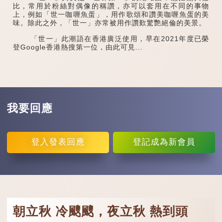
比，常用於粉絲對偶像的稱讚，亦可以套用在不同的事物
上，例如「世一咖喱魚蛋」，用作歌頌和讚美咖喱魚蛋的美
味。除此之外，「世一」亦常被用作讚歎驚艷絕倫的美景。
「世一」此潮語在香港廣泛使用，早在2021年度已榮
登Google香港熱搜第一位，由此可見...
我要回應
登入
發表回應
登記
成為新會員
朝立秋 冷颼颼，夜立秋 熱到頭