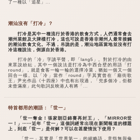
了一種以「追星」...
潮汕沒有「打冷」？
打冷是其中一種流行於香港的飲食方式，人們通常會去
潮州菜館及大牌檔打冷，這也可說是香港非潮州人最常接觸
的潮汕飲食文化。不過，吊詭的是，潮汕地區當地並沒有打
冷這種說法，倒源自於香港。
打冷的「冷」字讀平聲，即「lang5」。對於打冷的由
來眾說紛紜，其中一個說法是打冷為中西合壁的用語「打
round」，就是食客一輪一輪的選擇冷菜，猶如一個又一個
回合一樣。以「冷」當作「round」字其實曾在「廟街歌
王」尹光作品《十四座》中也有出現過，「兜多個冷，佢都
未曾滿座」此句歌詞反映港人有將「...
特首都用的潮語：「世一」
「世一奪金！張家朗亞錦賽再封王」、「MIRROR世
一！」⋯⋯近年「世一」這個詞經常出現在新聞報道的標題
上，到底「世一」是何解？可以在甚麼情況下使用？
「世一」其實是「世界第一」的縮略語，意指無與倫