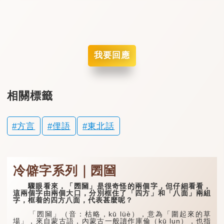
我要回應
相關標籤
方言
俚語
東北話
冷僻字系列｜圐圙
驟眼看來，「圐圙」是很奇怪的兩個字，但仔細看看，
這兩個字由兩個大口，分別框住了「四方」和「八面」兩組
字，框着的四方八面，代表甚麼呢？
「圐圙」（音：枯略，kū lüè），意為「圍起來的草
場」，來自蒙古語，內蒙古一般讀作庫倫（kū lun），也指