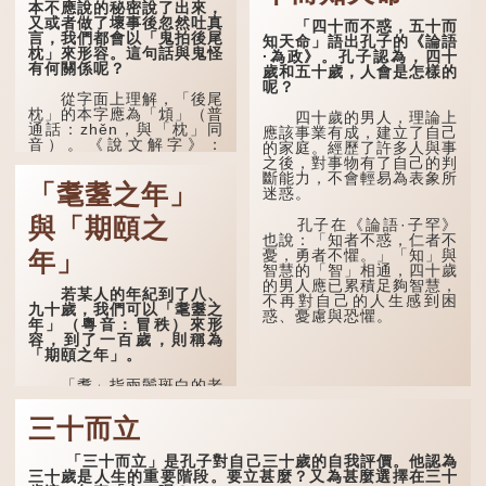
本不應說的秘密說了出來，
又或者做了壞事後忽然吐真
「四十而不惑，五十而
言，我們都會以「鬼拍後尾
知天命」語出孔子的《論語
枕」來形容。這句話與鬼怪
·為政》。孔子認為，四十
有何關係呢？
歲和五十歲，人會是怎樣的
呢？
從字面上理解，「後尾
枕」的本字應為「䪴」（普
四十歲的男人，理論上
通話：zhěn，與「枕」同
應該事業有成，建立了自己
音）。《說文解字》：
的家庭。經歷了許多人與事
「䪴，項枕也。」意思是頭
之後，對事物有了自己的判
後部與枕頭接觸的地方。
斷能力，不會輕易為表象所
「耄耋之年」
迷惑。
民間流傳有一種說法，
人會將一些不欲為人所知的
與「期頤之
孔子在《論語·子罕》
記憶藏於頸後之處。如果忽
也說：「知者不惑，仁者不
然吐真言，就好像被不明東
憂，勇者不懼。」「知」與
年」
西（如鬼魂）在後腦拍了一
智慧的「智」相通，四十歲
下，藏在腦中的秘密便脫口
的男人應已累積足夠智慧，
若某人的年紀到了八、
而出。因此「鬼拍...
不再對自己的人生感到困
九十歲，我們可以「耄耋之
惑、憂慮與恐懼。
年」（粵音：冒秩）來形
容，到了一百歲，則稱為
「期頤之年」。
「耄」指兩鬢斑白的老
人家，亦含有思想紊亂的意
思；「耋」更有跌倒的意
三十而立
思，也是用來形容老人家
的。
「三十而立」是孔子對自己三十歲的自我評價。他認為
三十歲是人生的重要階段。要立甚麼？又為甚麼選擇在三十
曹操《對酒歌》就曾寫