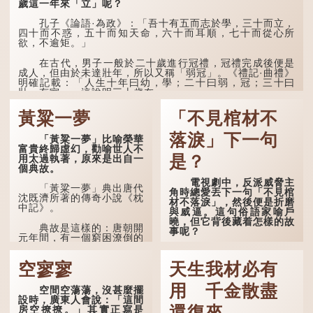
歲這一年來「立」呢？
道：「耄耋皆得以壽終，恩
澤廣及草木昆蟲。」
孔子《論語·為政》：「吾十有五而志於學，三十而立，
四十而不惑，五十而知天命，六十而耳順，七十而從心所
到了一百歲呢？
欲，不逾矩。」
那麼就可以稱為「期
在古代，男子一般於二十歲進行冠禮，冠禮完成後便是
頤」。《禮記.曲禮上》：
成人，但由於未達壯年，所以又稱「弱冠」。《禮記·曲禮》
「百年曰期頤。」鄭玄註：
明確記載：「人生十年曰幼，學；二十曰弱，冠；三十曰
「期，猶要也；頤，養也。
壯，有室。」這說明三十歲在...
不知衣服食味，孝子要盡養
道...
黃粱一夢
「不見棺材不
落淚」下一句
「黃粱一夢」比喻榮華
富貴終歸虛幻，勸喻世人不
是？
用太過執著，原來是出自一
個典故。
電視劇中，反派威脅主
「黃粱一夢」典出唐代
角時總愛丟下一句「不見棺
沈既濟所著的傳奇小說《枕
材不落淚」，然後便是折磨
中記》。
與威逼。這句俗語家喻戶
曉，但它背後藏着怎樣的故
典故是這樣的：唐朝開
事呢？
元年間，有一個窮困潦倒的
盧姓書生，在上京赴考的途
「不見棺材不落淚」的
中經過一間旅店休息，碰巧
原句，有說法是「不見棺材
空寥寥
天生我材必有
遇到一位呂姓道士，兩人暢
不下淚」或「不見親棺不下
談甚歡。
淚」，出自明朝蘭陵笑笑生
用 千金散盡
空間空蕩蕩，沒甚麼擺
所著的《金瓶梅詞話》第九
言談間，盧姓書生感慨
設時，廣東人會說：「這間
十八回。原意是指人未親眼
自己雖貴為讀書人，但一直
還復來
房空撩撩。」其實正寫是
見到親人棺木，便不會真正