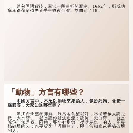
這句俚語背後，牽涉一段曲折的歷史。1662年，鄭成功
率軍從荷蘭殖民者手中收復台灣。然而到了18...
「動物」方言有哪些？
中國方言中，不乏以動物來揶揄人，像扮死狗、像豬一
樣蠢等，大家知道哪些呢？
浙江台州盛產海鮮，到當地食蟹就好，不過若被人說是
做「大水蟹」，就是說你隨波逐流；說你「死白蟹」，就是
說你一無是處。同時，要小心別做「攪塘烏魚」的人，即專
搞破壞的人；也要提防「浮頭魚」，即非常糊塗或專搞破壞
的人。