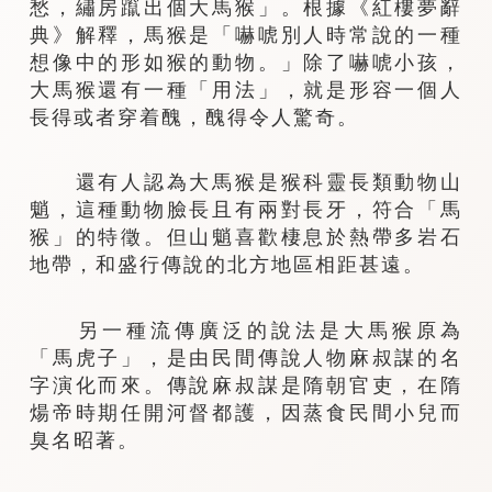
愁，繡房躥出個大馬猴」。根據《紅樓夢辭
典》解釋，馬猴是「嚇唬別人時常說的一種
想像中的形如猴的動物。」除了嚇唬小孩，
大馬猴還有一種「用法」，就是形容一個人
長得或者穿着醜，醜得令人驚奇。
還有人認為大馬猴是猴科靈長類動物山
魈，這種動物臉長且有兩對長牙，符合「馬
猴」的特徵。但山魈喜歡棲息於熱帶多岩石
地帶，和盛行傳說的北方地區相距甚遠。
另一種流傳廣泛的說法是大馬猴原為
「馬虎子」，是由民間傳說人物麻叔謀的名
字演化而來。傳說麻叔謀是隋朝官吏，在隋
煬帝時期任開河督都護，因蒸食民間小兒而
臭名昭著。