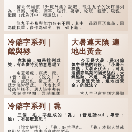
「大夿夿」理應讀成「大巴
巴」。問題是，若依足本
據明代楊慎《升庵外集》記載，龍生九子的次序排列
音，...
為：贔屭、螭吻、蒲牢、狴犴、饕餮、蚣蝮、睚眥、狻猊、
椒圖（此為其中一種說法）。
龍九子外形與能力各有不同，其中，贔屭原形像龜，因
為能負重，多作為碑座，有「碑下龜...
冷僻字系列｜
大暑連天陰 遍
虤與豩
地出黃金
虎和豬，如果排列成
今天是大暑，是24節
雙，有甚麼特別的意思呢？
氣中最熱的時段。「小暑不
算熱，大暑正伏天」，可見
這個節氣期間陽光猛烈，天
兩隻老虎，寫成「虤」
氣酷熱。不過，為甚麼又有
（音：顏）。《說文》：
「大暑連天陰，遍地出黃
「虤，虎怒也。從二虎。凡
金」的說法？
虤之屬皆從虤。」代表老虎
發怒的樣子。唐人詩中亦有
「求閑未得閑，眾誚瞋虤
古人早已留意到大暑期
虤」之句，意思是眾人的譏
間的氣候規律。《逸周書·
諷讓人怒目而視。
時訓解》記載：「大暑之
冷僻字系列｜毳
日，腐草化為螢。又五日，
土潤溽暑。又五日，大雨時
兩隻豬，則為「豩」
行。」意思是說，大暑時節
（音：賓）。甲骨文從二
三個「毛」字組成的「毳」（普通話cuì，粵音：
螢火蟲出生，土地濕熱，常
「豕」，象豬相追逐的樣
脆），有甚麼意思？
有大雨出現。
子。《同文備考》另有一說
「豩，豕亂群。」意指一
《說文解字》 ：「毳，細羊毛也。」「毳」本指人體或
群...
鳥獸的毛髮，或由毛織成的製品。