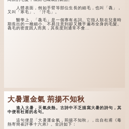
人體表面，例如手臂等部位生長的細毛，也叫「毳」，
又叫「寒毛」、「汗毛」。
醫學上，「毳毛」是一個專有名詞。它指人類在兒童時
期長出的一種細小、不易注意到卻又幾乎遍布全身的毛髮。
毳毛的密度因人而異，其長度則通常不會...
大暑運金氣 荊揚不知秋
進入大暑，天氣炎熱。古詩中不乏描寫大暑的詩句，其
中便有杜甫的名句。
這句便是「大暑運金氣，荊揚不知秋」，出自杜甫《毒
熱寄簡崔評事十六弟》。全詩如下：