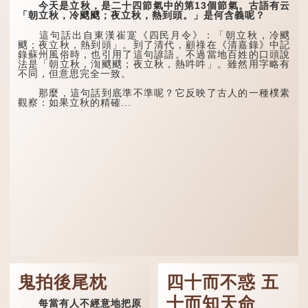
今天是立秋，是二十四節氣中的第13個節氣。古語有云
「朝立秋，冷颼颼；夜立秋，熱到頭。」是何含義呢？
這句話出自東漢崔寔《四民月令》：「朝立秋，冷颼
颼；夜立秋，熱到頭」。到了清代，顧祿在《清嘉錄》中記
錄蘇州風俗時，也引用了這句諺語。不過當地百姓的口頭說
法是「朝立秋，渹颼颼；夜立秋，熱吽吽」。雖然用字略有
不同，但意思完全一致。
那麼，這句話到底準不準呢？它反映了古人的一種樸素
觀察：如果立秋的精確...
鬼拍後尾枕
四十而不惑 五
十而知天命
每當有人不經意地把原