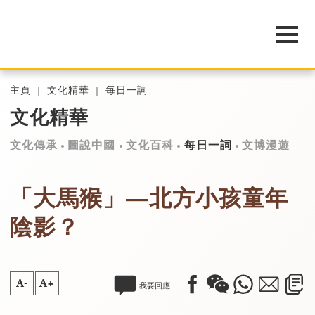
主頁
文化精華
每日一詞
文化精華
文化傳承
圖說中國
文化百科
每日一詞
文博漫遊
「大馬猴」—北方小孩童年
陰影？
A-
A+
我要回應