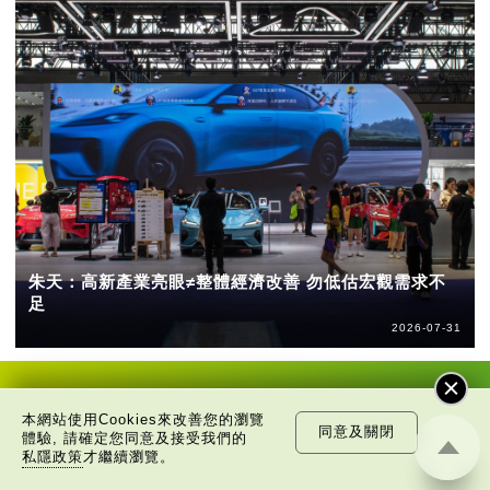
朱天：高新產業亮眼≠整體經濟改善 勿低估宏觀需求不
足
2026-07-31
當
本網站使用Cookies來改善您的瀏覽
年
同意及關閉
體驗, 請確定您同意及接受我們的
今
私隱政策
才繼續瀏覽。
1984年8月7日
日