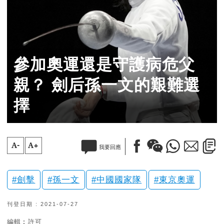
參加奧運還是守護病危父
親？ 劍后孫一文的艱難選
擇
A-
A+
我要回應
劍擊
孫一文
中國國家隊
東京奧運
刊登日期 : 2021-07-27
編輯︰許可