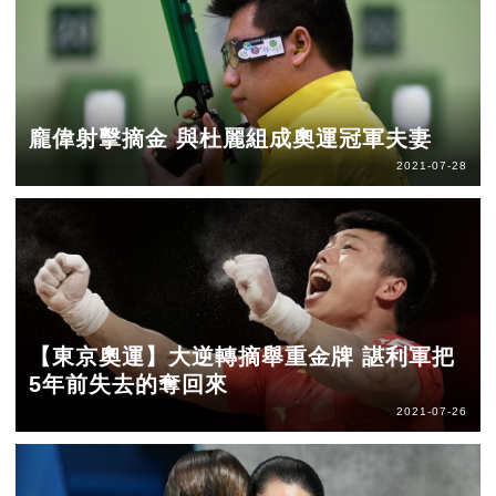
龐偉射擊摘金 與杜麗組成奧運冠軍夫妻
2021-07-28
【東京奧運】大逆轉摘舉重金牌 諶利軍把
5年前失去的奪回來
2021-07-26