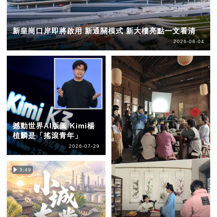
新皇崗口岸即將啟用 新通關模式 新大樓亮點一文看清
2026-08-04
撼動世界AI版圖 Kimi楊
植麟是「搖滾青年」
2026-07-29
3:49