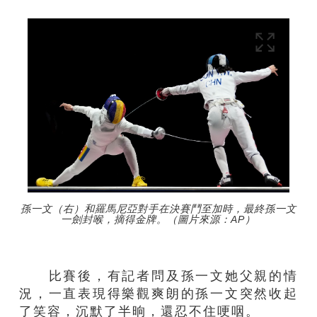
孫一文（右）和羅馬尼亞對手在決賽鬥至加時，最終孫一文
一劍封喉，摘得金牌。（圖片來源：AP）
比賽後，有記者問及孫一文她父親的情
況，一直表現得樂觀爽朗的孫一文突然收起
了笑容，沉默了半晌，還忍不住哽咽。