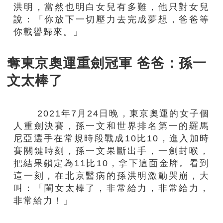
洪明，當然也明白女兒有多難，他只對女兒
說：「你放下一切壓力去完成夢想，爸爸等
你載譽歸來。」
奪東京奧運重劍冠軍 爸爸：孫一
文太棒了
2021年7月24日晚，東京奧運的女子個
人重劍決賽，孫一文和世界排名第一的羅馬
尼亞選手在常規時段戰成10比10，進入加時
賽關鍵時刻，孫一文果斷出手，一劍封喉，
把結果鎖定為11比10，拿下這面金牌。看到
這一刻，在北京醫病的孫洪明激動哭崩，大
叫：「閨女太棒了，非常給力，非常給力，
非常給力！」