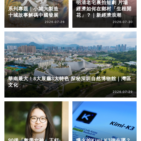
明清老宅裏拍短劇 片場
系列專題｜小城大製造
經濟如何在鄉村「生根開
十城故事解碼中國發展
花」？｜新經濟浪潮
2026-07-28
2026-07-30
華南最大！8大展廳3大特色 探秘深圳自然博物館｜灣區
文化
2026-07-29
90後「數學女神」王虹
爆火的Kimi K3強在哪？