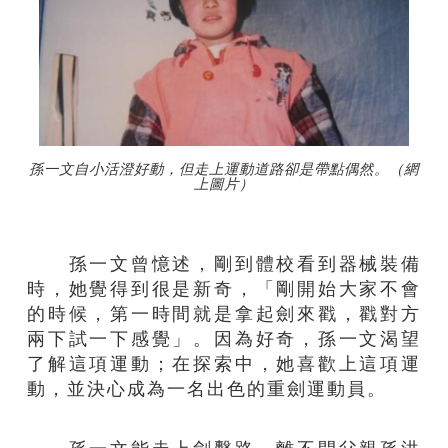
孫一文自小活澄好動，但走上運動道路卻是帶點偶然。（網
上圖片）
孫一文曾憶述，剛到體校看到器械裝備
時，她覺得到很是新奇，「剛開始大家不會
的時候，第一時間就是拿起劍來戳，戳對方
兩下試一下感覺」。因為好奇，孫一文渴望
了解這項運動；在探索中，她喜歡上這項運
動，並決心成為一名出色的重劍運動員。