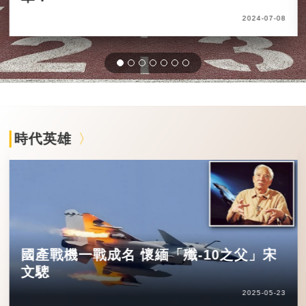
2024-07-08
時代英雄
國產戰機一戰成名 懷緬「殲-10之父」宋
文驄
2025-05-23