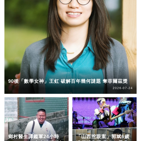
90後「數學女神」王虹 破解百年幾何謎題 奪菲爾茲獎
2026-07-24
鄉村醫生譚鑑軍24小時
「山西挖眼案」郭斌6歲