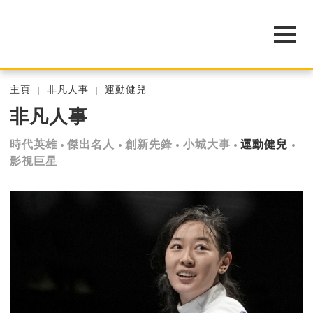
主頁
非凡人事
運動健兒
非凡人事
時代英雄
傑出名人
創新先鋒
小城大事
運動健兒
影視巨星