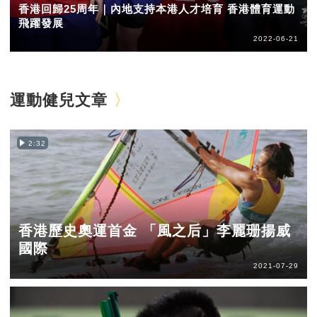
香港回歸25周年｜內地支持本港人才培育 香港體育運動
飛躍發展
2022-06-21
運動健兒文章
2:32
香港歷史奧運首金 「風之后」李麗珊揚威
國際
2021-07-29