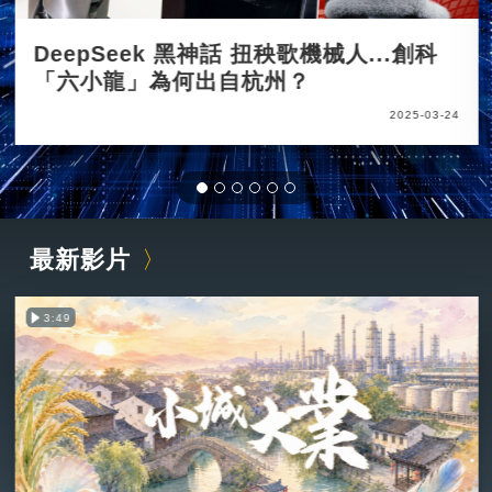
DeepSeek 黑神話 扭秧歌機械人...創科
「六小龍」為何出自杭州？
2025-03-24
最新影片
3:49