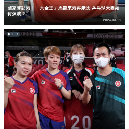
國家隊訪港｜「六金王」馬龍來港再獻技 乒乓球天團如
何煉成？
2024-08-29
2:54