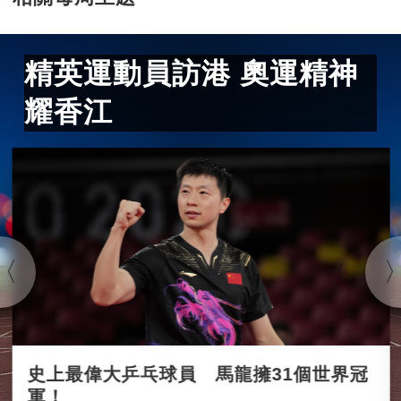
精英運動員訪港 奧運精神
耀香江
史上最偉大乒乓球員 馬龍擁31個世界冠
軍！