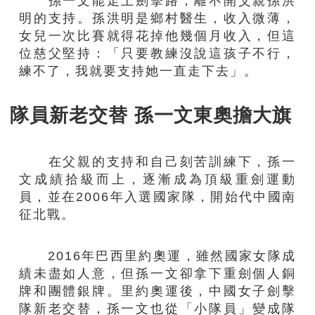
孫一文能走上劍擊路，離不開父親孫洪
明的支持。孫洪明是鄉村醫生，收入微薄，
女兒一次比賽就得花掉他幾個月收入，但這
位慈父堅持：「只要教練沒說這孩子不行，
練不了，我就要支持她一直走下去」。
隊員新老交替 孫一文東奧擔大旗
在父親的支持和自己刻苦訓練下，孫一
文成績拾級而上，逐漸成為頂級重劍運動
員，並在2006年入選國家隊，開始代中國南
征北戰。
2016年巴西里約奧運，雖然國家女隊成
績未盡如人意，但孫一文卻拿下重劍個人銅
牌和團體銀牌。里約奧運後，中國女子劍擊
隊新老交替，孫一文也從「小隊員」變成隊