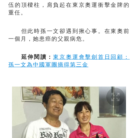
伍的頂樑柱，肩負起在東京奧運衝擊金牌的
重任。
但此時孫一文卻遇到揪心事。在東奧前
一個月，她患癌的父親病危。
延伸閱讀：
東京奧運會擊劍首日回顧：
孫一文為中國軍團摘得第三金