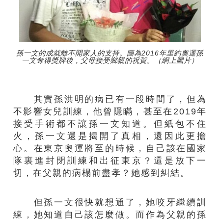
孫一文的成就離不開家人的支持。圖為2016年里約奧運孫
一文奪得獎牌後，父母接受鄉親的祝賀。（網上圖片）
其實孫洪明的病已有一段時間了，但為
不影響女兒訓練，他曾隱瞞，甚至在2019年
接受手術都不讓孫一文知道。但紙包不住
火，孫一文還是揭開了真相，還因此更擔
心。在東京奧運將至的時候，自己該在國家
隊裏進封閉訓練和出征東京？還是放下一
切，在父親的病榻前盡孝？她感到糾結。
但孫一文很快就想通了，她咬牙繼續訓
練，她知道自己該怎麼做。而作為父親的孫