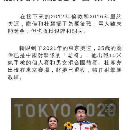
在接下來的2012年倫敦和2016年里約
奧運，龐偉和杜麗摧手為國征戰，兩人雖未
能奪金，但也收穫銀牌和銅牌。
轉眼到了2021年的東京奧運，35歲的龐
偉已是中國射擊隊的「老將」，他出戰10米
氣手槍的個人賽和男女混合團體賽。杜麗亦
出現在東京賽場，此她已退役，轉任射擊隊
教練。