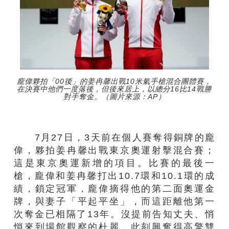
龐偉夥拍「00後」的姜冉馨出戰10米氣手槍混合團體賽，
在決賽中他們一度落後，但後來居上，以總分16比14戰勝
對手奪金。（圖片來源：AP）
7月27日，3天前在個人賽奪得銅牌的龐
偉，夥拍姜冉馨出戰東京奧運射擊混合賽；
這是東京奧運新增的項目。比賽的最後一
槍，龐偉和姜冉馨打出10.7環和10.1環的成
績，鎖定冠軍，龐偉摘得他的第二面奧運金
牌，與妻子「平起平坐」，而這距離他第一
次奪金已相隔了13年。沒提前告知丈夫、悄
悄來到場館觀察的杜麗，此刻興奮得高擎雙