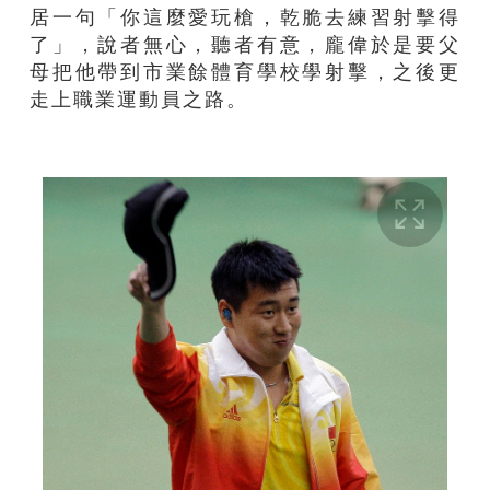
居一句「你這麼愛玩槍，乾脆去練習射擊得
了」，說者無心，聽者有意，龐偉於是要父
母把他帶到市業餘體育學校學射擊，之後更
走上職業運動員之路。