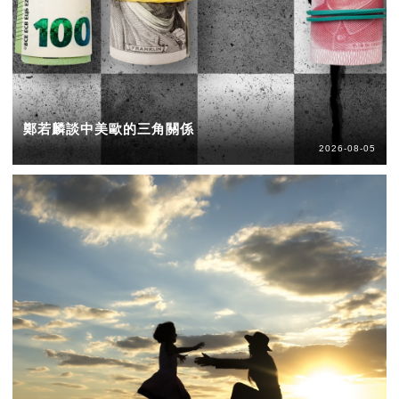
鄭若麟談中美歐的三角關係
2026-08-05