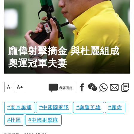
龐偉射擊摘金 與杜麗組成
奧運冠軍夫妻
A-
A+
我要回應
東京奧運
中國國家隊
奧運英雄
龐偉
杜麗
中國射擊隊