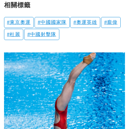
相關標籤
東京奧運
中國國家隊
奧運英雄
龐偉
杜麗
中國射擊隊