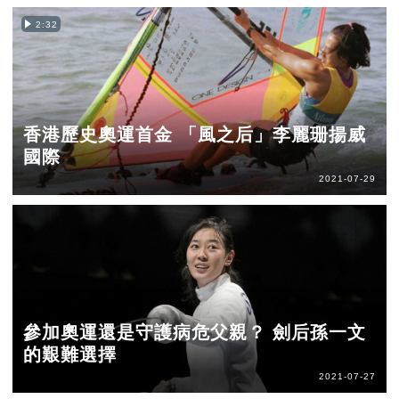
2:32
香港歷史奧運首金 「風之后」李麗珊揚威
國際
2021-07-29
參加奧運還是守護病危父親？ 劍后孫一文
的艱難選擇
2021-07-27