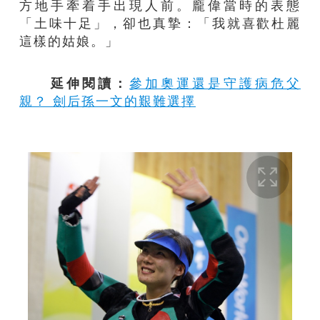
方地手牽着手出現人前。龐偉當時的表態
「土味十足」，卻也真摯：「我就喜歡杜麗
這樣的姑娘。」
延伸閱讀：
參加奧運還是守護病危父
親？ 劍后孫一文的艱難選擇