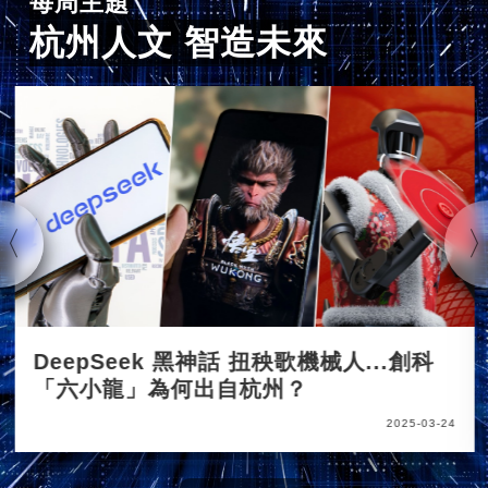
每周主題
杭州人文 智造未來
DeepSeek 黑神話 扭秧歌機械人...創科
「六小龍」為何出自杭州？
2025-03-24