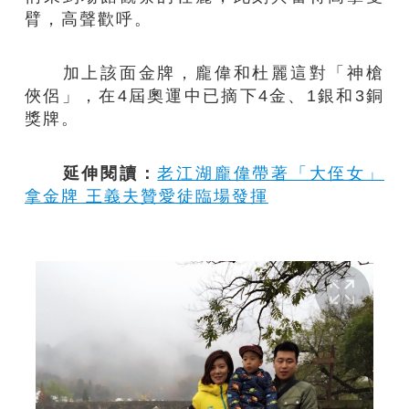
臂，高聲歡呼。
加上該面金牌，龐偉和杜麗這對「神槍
俠侶」，在4屆奧運中已摘下4金、1銀和3銅
獎牌。
延伸閱讀：
老江湖龐偉帶著「大侄女」
拿金牌 王義夫贊愛徒臨場發揮