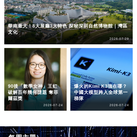
華南最大！8大展廳3大特色 探秘深圳自然博物館｜灣區
文化
2026-07-29
90後「數學女神」王虹
爆火的Kimi K3強在哪？
破解百年幾何謎題 奪菲
中國大模型跨入全球第一
爾茲獎
梯隊
2026-07-24
2026-07-24