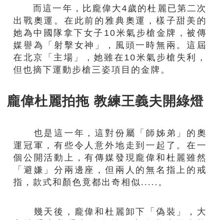
而這一年，比龐偉大4歲的杜麗已第二次
出戰奧運。在此前的雅典奧運，樣子甜美的
她為中國隊拿下女子10米氣步槍金牌，被傳
媒譽為「射擊女神」，風頭一時無兩。這屆
在北京「主場」，她雖在10米氣步槍失利，
但也摘下運動步槍三姿項目的金牌。
龐偉杜麗拍拖 教練王義夫開綠燈
也是這一年，這對份屬「師姊弟」的奧
運冠軍，有些令人意外地走到一起了。在一
個公開活動上，有傳媒發現龐偉和杜麗雖然
「避嫌」分兩邊座，但兩人的無名指上的戒
指，款式和顏色竟都出奇相似.....。
幾天後，龐偉和杜麗卸下「偽裝」，大