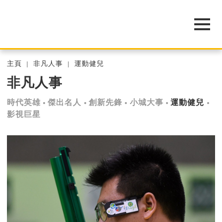
主頁
非凡人事
運動健兒
非凡人事
時代英雄
傑出名人
創新先鋒
小城大事
運動健兒
影視巨星