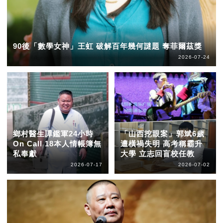
90後「數學女神」王虹 破解百年幾何謎題 奪菲爾茲獎
2026-07-24
鄉村醫生譚鑑軍24小時
「山西挖眼案」郭斌6歲
On Call 18本人情帳簿無
遭橫禍失明 高考稱霸升
私奉獻
大學 立志回盲校任教
2026-07-17
2026-07-02