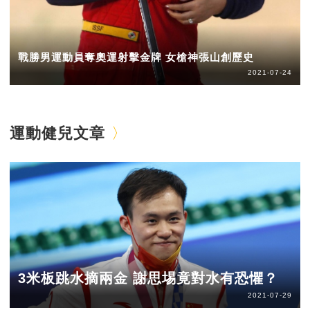
戰勝男運動員奪奧運射擊金牌 女槍神張山創歷史
2021-07-24
運動健兒文章
3米板跳水摘兩金 謝思埸竟對水有恐懼？
2021-07-29