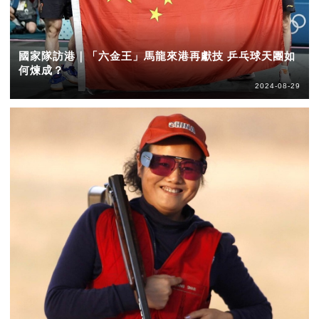
國家隊訪港｜「六金王」馬龍來港再獻技 乒乓球天團如
何煉成？
2024-08-29