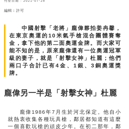
刊登日期 : 2021-07-28
編輯︰許可
中國射擊「老將」龐偉夥拍姜冉馨，
在東京奧運的10米氣手槍混合團體賽奪
金，拿下他的第二面奧運金牌。而大家可
能不知的是，原來龐偉還有一位奧運冠軍
級的妻子，就是「射擊女神」杜麗；他們
兩口子合計已有4金、1銀、3銅奧運獎
牌。
龐偉另一半是「射擊女神」杜麗
龐偉1986年7月生於河北保定。他自小
就熱衷收集各種玩具槍，鄰居都知道有這麼
一個喜歡玩槍的頑皮少年。在初二那年，鄰