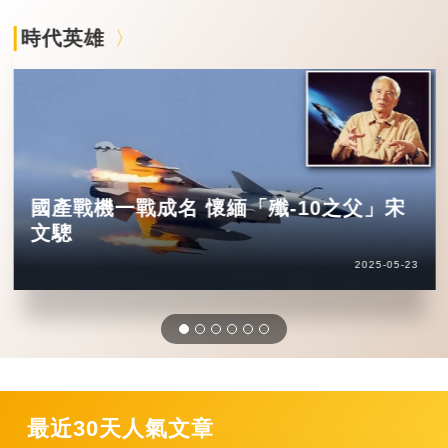
時代英雄
國產戰機一戰成名 懷緬「殲-10之父」宋
文驄
2025-05-23
最近30天人氣文章