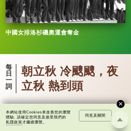
中國女排洛杉磯奧運會奪金
每
朝立秋 冷颼颼，夜
日
一
立秋 熱到頭
詞
今天是立秋，是二十四節氣中的第13個節
本網站使用Cookies來改善您的瀏覽
同意及關閉
氣。古語有云「朝立秋，冷颼颼；夜立秋，熱到
體驗, 請確定您同意及接受我們的
私隱政策
才繼續瀏覽。
頭。」是何含義呢？