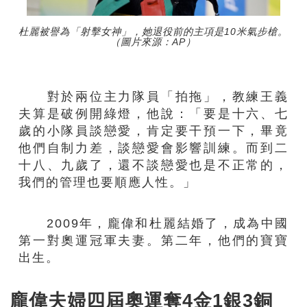
杜麗被譽為「射擊女神」，她退役前的主項是10米氣步槍。
（圖片來源：AP）
對於兩位主力隊員「拍拖」，教練王義
夫算是破例開綠燈，他說：「要是十六、七
歲的小隊員談戀愛，肯定要干預一下，畢竟
他們自制力差，談戀愛會影響訓練。而到二
十八、九歲了，還不談戀愛也是不正常的，
我們的管理也要順應人性。」
2009年，龐偉和杜麗結婚了，成為中國
第一對奧運冠軍夫妻。第二年，他們的寶寶
出生。
龐偉夫婦四屆奧運奪4金1銀3銅