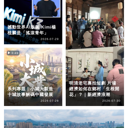
撼動世界AI版圖 Kimi楊
植麟是「搖滾青年」
2026-07-29
3:49
明清老宅裏拍短劇 片場
系列專題｜小城大製造
經濟如何在鄉村「生根開
十城故事解碼中國發展
花」？｜新經濟浪潮
2026-07-28
2026-07-30