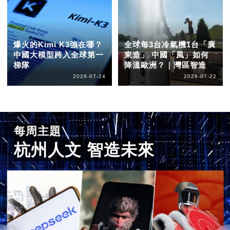
爆火的Kimi K3強在哪？
全球每3台冷氣機1台「廣
中國大模型跨入全球第一
東造」 中國「風」如何
梯隊
降溫歐洲？｜灣區智造
2026-07-24
2026-07-22
每周主題
杭州人文 智造未來