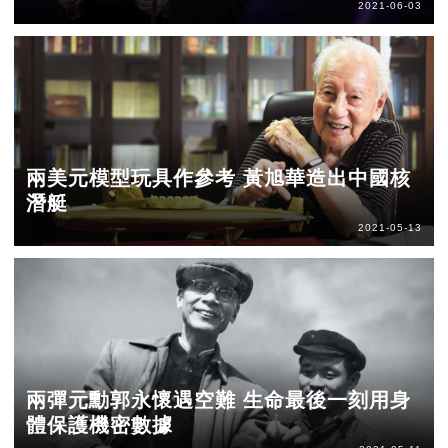
2021-06-03
兩美元模型玩具作參考 黃旭華造出中國核
潛艇
2021-05-13
兩彈元勳郭永懷遇空難 生命最後一刻用身
體保護機密數據