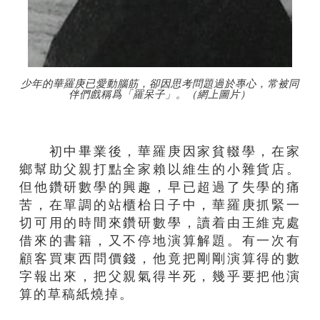
少年的華羅庚已愛動腦筋，卻因思考問題過於專心，常被同
伴們戲稱爲「羅呆子」。（網上圖片）
初中畢業後，華羅庚因家貧輟學，在家
鄉幫助父親打點全家賴以維生的小雜貨店。
但他鑽研數學的興趣，早已超過了失學的痛
苦，在單調的站櫃枱日子中，華羅庚抓緊一
切可用的時間來鑽研數學，讀着由王維克處
借來的書籍，又不停地演算解題。有一次有
顧客買東西問價錢，他竟把剛剛演算得的數
字報出來，把父親氣得半死，幾乎要把他演
算的草稿紙燒掉。