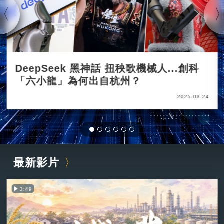
DeepSeek 黑神話 扭秧歌機械人...創科
「六小龍」為何出自杭州？
2025-03-24
最新影片
3:49