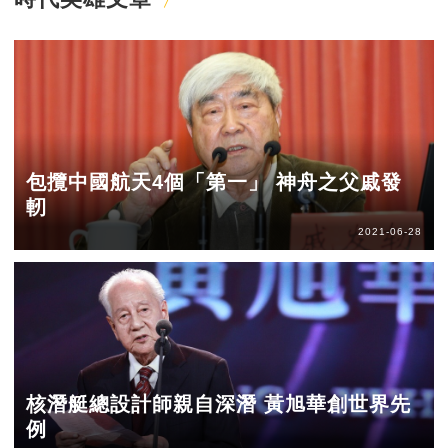
包攬中國航天4個「第一」 神舟之父戚發
軔
2021-06-28
核潛艇總設計師親自深潛 黃旭華創世界先
例