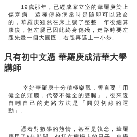
19歲那年，已經成家立室的華羅庚染上
傷寒病。這種傳染病當時是隨即可以致命
的，華羅庚雖然在床上躺了整整一年後總算
康復，但左腿已因此終身傷殘，走路時要左
腿先畫一個大圓圈，右腿再邁上一小步。
只有初中文憑 華羅庚成清華大學
講師
幸好華羅庚十分積極樂觀，誓言要「用
健全的頭腦，代替不健全的雙腿」，後來還
自嘲自己的走路方法是「圓與切線的運
動」。
憑着對數學的熱情，甚至是執念，華羅
庚用了5年時間，包括在病榻上的日子，自學