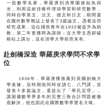
一批數學名家，華羅庚到清華園後如魚得
水，利用這絕佳條件埋頭學習和研究數學，
同時自學英文、法文、德文和日文，期間還
在國外數學雜誌上發表了3篇論文。憑着這些
研究成果，這位殘疾青年在1933被提升為助
教，第二年更獲聘為講師；沒大學文憑卻破
格站上講台，這在清華大學前所未有。
赴劍橋深造 華羅庚求學問不求學
位
1936年，華羅庚獲推薦到英國劍橋大
學進修，這時期他同時攻讀七、八門課，並
發表十多篇論文，還提出了「華氏定理」，
讓困擾數學界多年的完整三角合計問題被徹
底解決，他也因此在國際數學界聲名大噪。