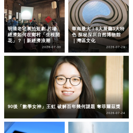
明清老宅裏拍短劇 片場
華南最大！8大展廳3大特
經濟如何在鄉村「生根開
色 探秘深圳自然博物館
花」？｜新經濟浪潮
｜灣區文化
2026-07-30
2026-07-29
90後「數學女神」王虹 破解百年幾何謎題 奪菲爾茲獎
2026-07-24