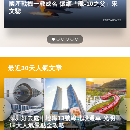
國產戰機一戰成名 懷緬「殲-10之父」宋
文驄
2025-05-23
最近30天人氣文章
深圳好去處｜地鐵13號線北段通車 光明區
16大人氣景點全攻略