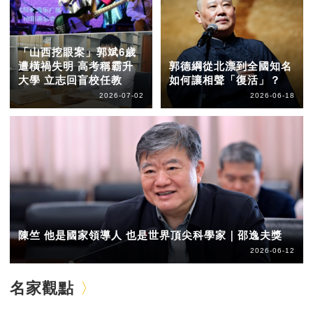
「山西挖眼案」郭斌6歲
遭橫禍失明 高考稱霸升
郭德綱從北漂到全國知名
大學 立志回盲校任教
如何讓相聲「復活」？
2026-07-02
2026-06-18
陳竺 他是國家領導人 也是世界頂尖科學家｜邵逸夫獎
2026-06-12
名家觀點