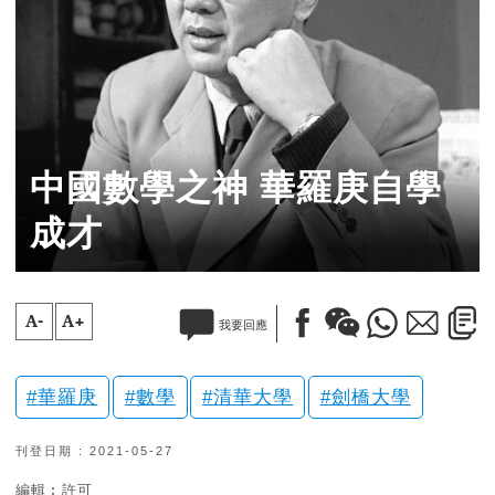
中國數學之神 華羅庚自學
成才
A-
A+
我要回應
華羅庚
數學
清華大學
劍橋大學
刊登日期 : 2021-05-27
編輯︰許可