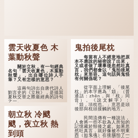
雲天收夏色 木
鬼拍後尾枕
葉動秋聲
每當有人不經意地把原
本不應說的秘密說了出來，
又或者做了壞事後忽然吐真
關於立秋，有一句經典
言，我們都會以「鬼拍後尾
名句「雲天收夏色，木葉動
枕」來形容。這句話與鬼怪
秋聲」，出自哪位詩人手
有何關係呢？
筆？又有怎樣的意思？
從字面上理解，「後尾
這兩句詩出自唐代詩人
枕」的本字應為「䪴」（普
劉言史的《立秋》，是描寫
通話：zhěn，與「枕」同
夏秋交替之際最經典的詩句
音）。《說文解字》：
之一。
「䪴，項枕也。」意思是頭
後部與枕頭接觸的地方。
《立秋》全詩如下：
朝立秋 冷颼
民間流傳有一種說法，
茲晨戒流火，商飆早已
人會將一些不欲為人所知的
颼，夜立秋 熱
驚。 雲天收夏色，木
記憶藏於頸後之處。如果忽
葉動秋聲。
然吐真言，就好像被不明東
到頭
西（如鬼魂）在後腦拍了一
詩的前兩句寫的是：這