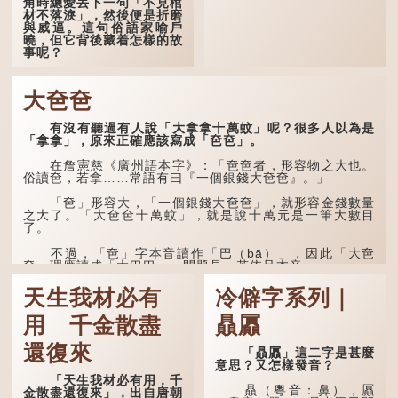
角時總愛丟下一句「不見棺
材不落淚」，然後便是折磨
與威逼。這句俗語家喻戶
曉，但它背後藏着怎樣的故
事呢？
「不見棺材不落淚」的
原句，有說法是「不見棺材
大夿夿
不下淚」或「不見親棺不下
淚」，出自明朝蘭陵笑笑生
有沒有聽過有人說「大拿拿十萬蚊」呢？很多人以為是
所著的《金瓶梅詞話》第九
「拿拿」，原來正確應該寫成「夿夿」。
十八回。原意是指人未親眼
見到親人棺木，便不會真正
感到悲傷；後來引申為比喻
在詹憲慈《廣州語本字》：「夿夿者，形容物之大也。
人執迷不悟，不到徹底失
俗讀夿，若拿……常語有曰『一個銀錢大夿夿』。」
敗，便不肯罷休。
「夿」形容大，「一個銀錢大夿夿」，就形容金錢數量
許多人對這上半句耳熟
之大了。「大夿夿十萬蚊」，就是說十萬元是一筆大數目
能詳，但它其實還有下半句
了。
——「不到黃河心不死」...
不過，「夿」字本音讀作「巴（bā）」，因此「大夿
夿」理應讀成「大巴巴」。問題是，若依足本音，...
天生我材必有
冷僻字系列｜
用 千金散盡
贔屭
還復來
「贔屭」這二字是甚麼
意思？又怎樣發音？
「天生我材必有用，千
贔（粵音：鼻），屭
金散盡還復來」，出自唐朝