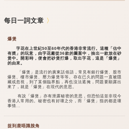
每日一詞文章
爆煲
字花在上世紀50至60年代的香港非常流行。這種「估中
有奬」的玩意，由字花廠從36款的圖案中，抽出一款放在砂
煲中。開彩時，便會把砂煲打爆，取出字花，這是「爆煲」
的由來。
「爆煲」是流行的廣東話俗語，常見有銀行爆煲、股市
爆煲、樓市爆煲、壓力爆煲等等。存在已久的問題一直被隱
藏或忽視，到了某個臨界點，再也沒法遮掩，問題要顯露出
來了，就是「爆煲」在現代的意思。
有說「爆煲」亦有泄露秘密的意思，但恐怕這並非現今
香港人常用的。秘密也有好壞之分，而「爆煲」指的都是壞
事情...
捉到鹿唔識脫角