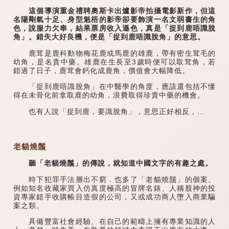
這個導演重金禮聘奧斯卡出爐影帝拍攝電影新作，但這
名陽剛氣十足、身型魁梧的影帝卻要飾演一名文弱書生的角
色，說服力欠奉，結果票房收入遜色，真是「捉到鹿唔識脫
角」。錯失大好良機，便是「捉到鹿唔識脫角」的意思。
鹿茸是鹿科動物梅花鹿或馬鹿的雄鹿，帶有密生茸毛的
幼角，是名貴中藥。雄鹿在生長至3歲時便可以取茸角，若
錯過了日子，鹿茸會鈣化成鹿角，價值會大幅降低。
「捉到鹿唔識脫角」在中醫學的角度，應該還包括不懂
得在未骨化前拿取鹿的幼角，浪費取得珍貴中藥的機會。
也有人說「捉到鹿，要識脫角」，意思正好相反，...
老貓燒鬚
聽「老貓燒鬚」的傳說，就知道中國文字的有趣之處。
時下犯罪手法層出不窮﹐也多了「老貓燒鬚」的個案。
例如知名收藏家買入仿真度極高的冒牌名錶、人稱股神的投
資專家錯手收購帳目造假的公司，又或成功商人墮入商業騙
案之類。
具備豐富社會經驗、在自己的範疇上擁有專業知識的人