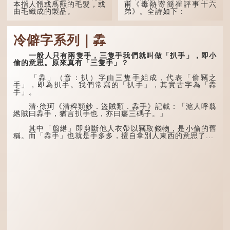
本指人體或鳥獸的毛髮，或
甫《毒熱寄簡崔評事十六
由毛織成的製品。
弟》。全詩如下：
人體表面，例如手臂等
大暑運金氣，荊揚不知
部位生長的細毛，也叫
秋。
冷僻字系列｜掱
「毳」，又叫「寒毛」、
「汗毛」。
林下有塌翼，水中無行
舟。
一般人只有兩隻手，三隻手我們就叫做「扒手」，即小
醫學上，「毳毛」是一
偷的意思。原來真有「三隻手」？
個專有名詞。它指人類在兒
五行當中「金」對應秋
童時期長出的一種細小、不
季，代表涼爽肅殺之氣。
「掱」（音：扒）字由三隻手組成，代表「偷竊之
易注意到卻又幾乎遍布全身
「運」是「運行」，生動地
手」，即為扒手。我們常寫的「扒手」，其實古字為「掱
的毛髮。毳毛的密度因人而
描寫大暑的酷熱阻礙金氣流
手」。
異，其長度則通常不會...
轉。「大暑運金氣」以誇張
手法描寫炎熱阻滯了季節更
清·徐珂《清稗類鈔．盜賊類．掱手》記載：「滬人呼翦
替。
綹賊曰掱手，猶言扒手也，亦曰癟三碼子。」
「荊揚」指...
其中「翦綹」即剪斷他人衣帶以竊取錢物，是小偷的舊
稱。而「掱手」也就是手多多，擅自拿別人東西的意思了...