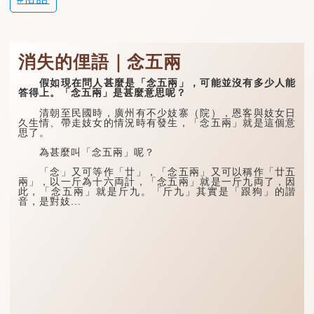
消失的俚語｜念五兩
假如現在問人甚麼是「念五兩」，可能並沒有多少人能
答得上。「念五兩」是甚麼意思呢？
清朝至民國時，廣州有不少妓寨（院），恩客與妓女日
久生情、帶走妓女的情況時有發生，「念五兩」就是這個意
思了。
為甚麼叫「念五兩」呢？
「念」又可等作「廿」，「念五兩」又可以稱作「廿五
兩」，以一斤為十六両計，「念五兩」就是一斤九両了，因
此，「念五兩」就是斤九。「斤九」其實是「跟狗」的諧
音，是對妓...