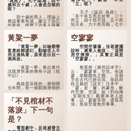
·為政》。孔子認為，四十
「立」呢？
歲和五十歲，人會是怎樣的
呢？
孔子《論語·為政》：
「吾十有五而志於學，三十
四十歲的男人，理論上
而立，四十而不惑，五十而
應該事業有成，建立了自己
知天命，六十而耳順，七十
的家庭。經歷了許多人與事
而從心所欲，不逾矩。」
之後，對事物有了自己的判
斷能力，不會輕易為表象所
黃粱一夢
空寥寥
在古代，男子一般於二
迷惑。
十歲進行冠禮，冠禮完成後
便是成人，但由於未達壯
孔子在《論語·子罕》
「黃粱一夢」比喻榮華
空間空蕩蕩，沒甚麼擺
年，所以又稱「弱冠」。
也說：「知者不惑，仁者不
富貴終歸虛幻，勸喻世人不
設時，廣東人會說：「這間
《禮記·曲禮》明確記載：
憂，勇者不懼。」「知」與
用太過執著，原來是出自一
房空撩撩。」其實正寫是
「人生十年曰幼，學；二十
智慧的「智」相通，四十歲
個典故。
「空寥寥」。
曰弱，冠；三十曰壯，有
的男人應已累積足夠智慧，
室。」這說明三十歲在...
不再對自己的人生感到困
「黃粱一夢」典出唐代
詹憲慈《廣州語本字》
惑、憂慮與恐懼。
沈既濟所著的傳奇小說《枕
云：「寥寥者，空也。俗讀
中記》。
寥，若醋餾魚之餾。」這個
字在古代已經出現。徐鉉與
段玉裁的《說文》注本中，
典故是這樣的：唐朝開
「寥」是「廫」的篆形，解
元年間，有一個窮困潦倒的
作空渺、空虛。如《列仙傳
盧姓書生，在上京赴考的途
·安期先生》載琊阜老人故
中經過一間旅店休息，碰巧
「不見棺材不
事，以「寥寥安期，虛質高
遇到一位呂姓道士，兩人暢
清」形容空虛無所事事。
談甚歡。
落淚」下一句
言談間，盧姓書生感慨
自己雖貴為讀書人，但一直
是？
未能考取功名，仍然貧困，
感到十分落泊。於是，道士
電視劇中，反派威脅主
拿出一個青瓷枕頭，讓...