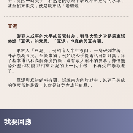
士，竟然一時失手，在熟悉的領域中表現不出應有的水準，
甚至招來損失，便是廣東話「老貓燒...
豆泥
形容人或事的水平或質素較差，難登大雅之堂是廣東話
俗語「豆泥」的意思。「豆泥」也真的與豆有關。
形容人「豆泥」，例如這人半生潦倒， 一身破爛衣著，
外表頗為豆泥。至於事物，例如現今手提電話日新月異，除
了基本通話和高解像度拍攝，還有放大縮小的屏幕，難怪無
論外型和功能都相當豆泥的上一代手機，不再受市場歡迎
了。
豆泥與糕餅饀料有關。話說南方的甜點中，以蓮子製成
的蓮蓉價格最貴，其次是紅荳煮成的紅豆...
我要回應