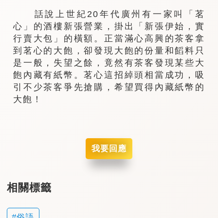
話說上世紀20年代廣州有一家叫「茗
心」的酒樓新張營業，掛出「新張伊始，實
行賣大包」的橫額。正當滿心高興的茶客拿
到茗心的大飽，卻發現大飽的份量和饀料只
是一般，失望之餘，竟然有茶客發現某些大
飽內藏有紙幣。茗心這招綽頭相當成功，吸
引不少茶客爭先搶購，希望買得內藏紙幣的
大飽！
我要回應
相關標籤
俗語