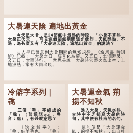
大暑連天陰 遍地出黃金
今天是大暑，是24節氣中最熱的時段。「小暑不算熱，
大暑正伏天」，可見這個節氣期間陽光猛烈，天氣酷熱。不
過，為甚麼又有「大暑連天陰，遍地出黃金」的說法？
古人早已留意到大暑期間的氣候規律。《逸周書·時訓
解》記載：「大暑之日，腐草化為螢。又五日，土潤溽暑。
又五日，大雨時行。」意思是說，大暑時節螢火蟲出生，土
地濕熱，常有大雨出現。
冷僻字系列｜
大暑運金氣 荊
毳
揚不知秋
三個「毛」字組成的
進入大暑，天氣炎熱。
「毳」（普通話cuì，粵
古詩中不乏描寫大暑的詩
音：脆），有甚麼意思？
句，其中便有杜甫的名句。
《說文解字》 ：
這句便是「大暑運金
「毳，細羊毛也。」「毳」
氣，荊揚不知秋」，出自杜