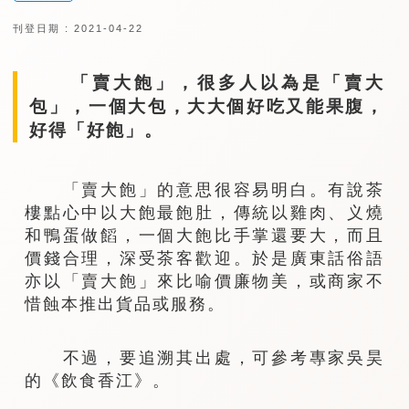
刊登日期 : 2021-04-22
「賣大飽」，很多人以為是「賣大
包」，一個大包，大大個好吃又能果腹，
好得「好飽」。
「賣大飽」的意思很容易明白。有說茶
樓點心中以大飽最飽肚，傳統以雞肉、义燒
和鴨蛋做饀，一個大飽比手掌還要大，而且
價錢合理，深受茶客歡迎。於是廣東話俗語
亦以「賣大飽」來比喻價廉物美，或商家不
惜蝕本推出貨品或服務。
不過，要追溯其出處，可參考專家吳昊
的《飲食香江》。