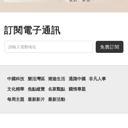
這個字，用法頗多。
「朤朤乾坤，捨我其
誰。」乾坤是《周易》中的
兩個卦名，這裏指天地、宇
宙等，形容政治清明，天下
訂閱電子通訊
太平！
「天空朤朤，任鳥兒高
飛。」也是指天清氣明，鳥
兒可高飛。
免費訂閱
「朤朤脆脆」就是形容
辦事爽快乾脆。我們熟...
中國科技
樂活灣區
潮遊生活
通識中國
非凡人事
文化精華
焦點縱覽
名家觀點
國情專題
每周主題
最新影片
最新活動