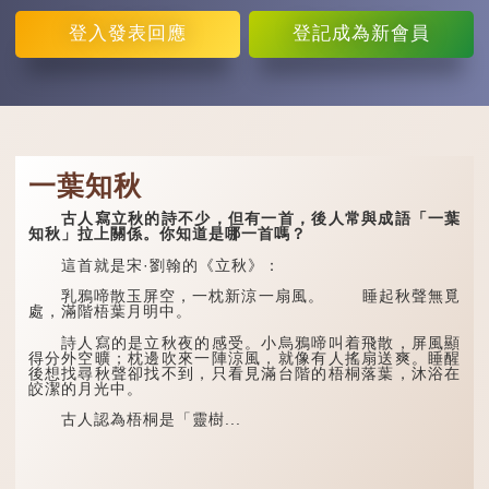
登入
發表回應
登記
成為新會員
一葉知秋
古人寫立秋的詩不少，但有一首，後人常與成語「一葉
知秋」拉上關係。你知道是哪一首嗎？
這首就是宋·劉翰的《立秋》：
乳鴉啼散玉屏空，一枕新涼一扇風。 睡起秋聲無覓
處，滿階梧葉月明中。
詩人寫的是立秋夜的感受。小烏鴉啼叫着飛散，屏風顯
得分外空曠；枕邊吹來一陣涼風，就像有人搖扇送爽。睡醒
後想找尋秋聲卻找不到，只看見滿台階的梧桐落葉，沐浴在
皎潔的月光中。
古人認為梧桐是「靈樹...