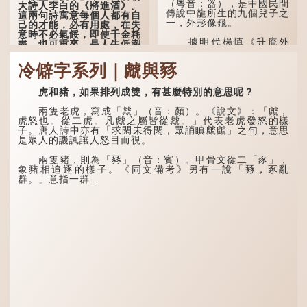
（粵音：器），是中國民間
大詩人李白的《將進酒》。
傳說中龍所生的九個兒子之
這兩句詩寓意每個人都有自
一，外形像龜。
己的才能，必有用處，在失
意時不必氣餒，即使千金耗
據明代楊慎《升庵外
盡，也可重來，是人生低潮
集》記載，龍生九子的次序
時激勵向上的名句。
排列為：贔屭、螭吻、蒲
冷僻字系列｜虤與豩
牢、狴犴、饕餮、蚣蝮、睚
原詩寫道：「人生得意
眥、狻猊、椒圖（此為其中
須盡歡，莫使金樽空對月。
一種說法）。
虎和豬，如果排列成雙，有甚麼特別的意思呢？
天生我材必有用，千金散盡
還復來。烹羊宰牛且為樂，
龍九子外形與能力各有
會須一飲三百杯。」意思是
兩隻老虎，寫成「虤」（音：顏）。《說文》：「虤，
不同，其中，贔屭原形像
說：上天給了我才能，必然
虎怒也。從二虎。凡虤之屬皆從虤。」代表老虎發怒的樣
龜，因為能負重，多作為碑
有用到的地方；即使千金散
子。唐人詩中亦有「求閑未得閑，眾誚瞋虤虤」之句，意思
座，有「碑下龜...
去，也終會重新得到。
是眾人的譏諷讓人怒目而視。
李白作此詩時，大約是
兩隻豬，則為「豩」（音：賓）。甲骨文從二「豕」，
天寶十一年。當時他已被唐
象豬相追逐的樣子。《同文備考》另有一說「豩，豕亂
玄宗賜金放還約八年，這期
群。」意指一群...
間經常與朋友遊山玩水，部
分詩作顯露出懷才...