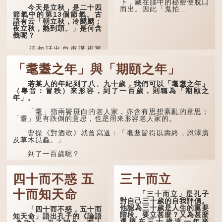
下，藏在腦中的秘密便脫口
一天早晨，天上的「流火」
今天是立秋，是二十四
而出。因此「鬼拍...
（指大火星，象徵暑氣）開
節氣中的第13個節氣。古
始消退，涼爽的秋風（商
語有云「朝立秋，冷颼颼；
飆，即西風）已經悄然吹
夜立秋，熱到頭。」是何含
起。後兩句，便是全詩的靈
義呢？
魂...
這句話出自東漢崔寔
《四民月令》：「朝立秋，
冷颼颼；夜立秋，熱到
「耄耋之年」與「期頤之年」
頭」。到了清代，顧祿在
《清嘉錄》中記錄蘇州風俗
若某人的年紀到了八、九十歲，我們可以「耄耋之年」
時，也引用了這句諺語。不
（粵音：冒秩）來形容，到了一百歲，則稱為「期頤之
過當地百姓的口頭說法是
年」。
「朝立秋，渹颼颼；夜立
秋，熱吽吽」。雖然用字略
有不同，但意思完全一致。
「耄」指兩鬢斑白的老人家，亦含有思想紊亂的意思；
「耋」更有跌倒的意思，也是用來形容老人家的。
那麼，這句話到底準不
準呢？它反映了古人的一種
曹操《對酒歌》就曾寫道：「耄耋皆得以壽終，恩澤廣
樸素觀察：如果立秋的精
及草木昆蟲。」
確...
到了一百歲呢？
那麼就可以稱為「期頤」。《禮記.曲禮上》：「百年曰
期頤。」鄭玄註：「期，猶要也；頤，養也。不知衣服食
四十而不惑 五
三十而立
味，孝子要盡養道...
十而知天命
「三十而立」是孔子
對自己三十歲的自我評價。
他認為三十歲是人生的重要
「四十而不惑，五十而
階段。要立甚麼？又為甚麼
知天命」語出孔子的《論語
選擇在三十歲這一年來