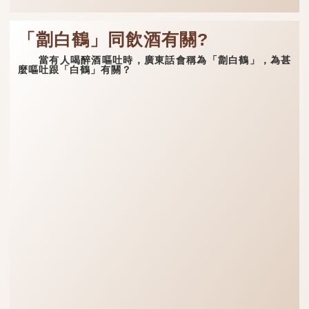
「劏白鶴」同飲酒有關?
當有人喝醉酒嘔吐時，廣東話會稱為「劏白鶴」，為甚
麼嘔吐跟「白鶴」有關？