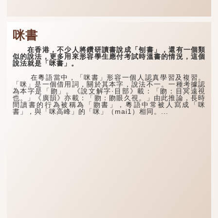
咪書
在香港，不少人將鑽研讀書說成「刨書」，還有一個類
似的說法，更多用來形容學生應付考試時溫書的情況，這個
說法就是「咪書」。
在粵語當中，「咪書」形容一個人認真學習及複習。
「咪」是一個借用詞，關於其本字，說法不一。一種考據認
為本字是「䀛」。《說文解字·目部》載：「䀛：目冥遠視
也。」《廣韻》亦載：「䀛：䀛眼久視。」由此推論，長時
間讀書的行為被稱為「䀛書」，粵語中常被人寫成「咪
書」，與「咪高峰」的「咪」（mai1）相同。...