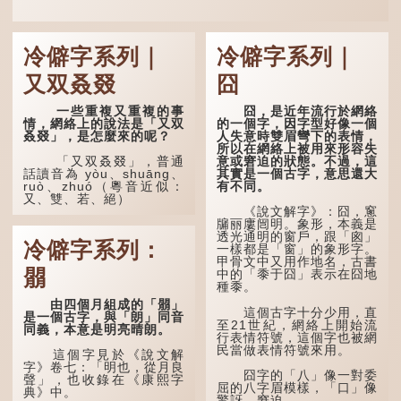
冷僻字系列｜
冷僻字系列｜
又双叒叕
囧
一些重複又重複的事
囧，是近年流行於網絡
情，網絡上的說法是「又双
的一個字，因字型好像一個
叒叕」，是怎麼來的呢？
人失意時雙眉彎下的表情，
所以在網絡上被用來形容失
意或窘迫的狀態。不過，這
「又双叒叕」，普通
其實是一個古字，意思還大
話讀音為 yòu、shuāng、
有不同。
ruò、zhuó（粵音近似：
又、雙、若、絕）
《說文解字》：囧，窻
牖丽廔闿明。象形，本義是
「又」和「双」比較
透光通明的窗戶，跟「囪」
易理解，前者表示再次，後
冷僻字系列：
一樣都是「窗」的象形字。
者表示一對，兩個「又」便
甲骨文中又用作地名，古書
是「双」。
朤
中的「黍于囧」表示在囧地
種黍。
「叒」（音：若）原是
古代神話中的樹木名
由四個月組成的「朤」
這個古字十分少用，直
稱。 《說文解字·叒部》：
是一個古字，與「朗」同音
至21世紀，網絡上開始流
「叒，日初出東方湯谷所登
同義，本意是明亮晴朗。
行表情符號，這個字也被網
榑桑，叒木也。」
民當做表情符號來用。
這個字見於《說文解
「叕...
字》卷七：「明也，從月良
囧字的「八」像一對委
聲」，也收錄在《康熙字
屈的八字眉模樣，「口」像
典》中。
驚訝、窘迫...