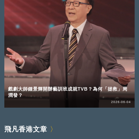
戲劇大師鍾景輝開辦藝訓班成就TVB？為何「拯救」周
潤發？
2026-06-04
飛凡香港文章