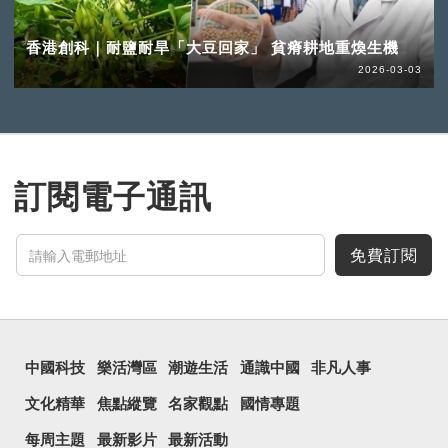
香港創科｜耐鹽耐旱「大豆回家」 貧瘠耕地重煥生機
2026-03-03
訂閱電子通訊
免費訂閱
中國科技
樂活灣區
潮遊生活
通識中國
非凡人事
文化精華
焦點縱覽
名家觀點
國情專題
每周主題
最新影片
最新活動