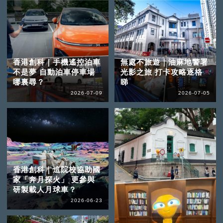
香港創科｜手機遙控泊車
無處不旅遊｜油麻地警署
不是夢 自動泊車停車場
光影之旅 打卡攻略逐格
哪裏尋？
睇
2026-07-09
2026-07-05
香港創科｜這院校協助國
家「奔月探火」 更參與
研製載人月球車？
2026-06-23