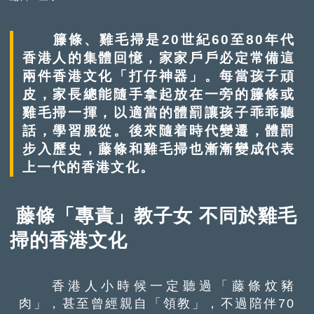
籐條、雞毛掃是20世紀60至80年代
香港人的集體回憶，家家戶戶必定常備這
兩件香港文化「打仔神器」。每當孩子頑
皮，家長總能隨手拿起放在一旁的籐條或
雞毛掃一揮，以適當的體罰讓孩子乖乖聽
話，學習服從。後來隨着時代變遷，體罰
步入歷史，藤條和雞毛掃也漸漸變成代表
上一代的香港文化。
藤條「專責」教子女 不同於雞毛
掃的香港文化
香港人小時候一定聽過「藤條炆豬
肉」，甚至曾經親自「領教」，不過陪伴70