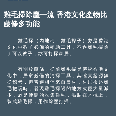
雞毛掃除塵一流 香港文化產物比
藤條多功能
雞毛掃（內地稱：雞毛撢子）亦是香港
文化中教子必備的輔助工具，不過雞毛掃除
了可以教子，亦可打掃家居。
有別於藤條，從前雞毛掃是傳統香港文
化中，居家必備的清掃工具，其確實起源無
從稽考，但普遍相信來自農村，村民撿起雞
毛把玩時，發現雞毛掃過的地方灰塵大量減
少，於是便開始收集雞毛，黏貼在木棍上，
製成雞毛掃，用作除塵打掃。