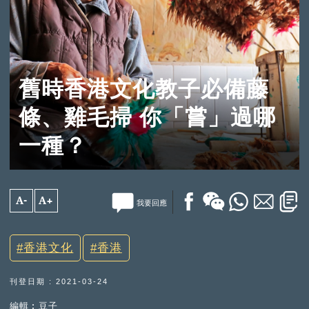
舊時香港文化教子必備藤
條、雞毛掃 你「嘗」過哪
一種？
A-
A+
我要回應
香港文化
香港
刊登日期 : 2021-03-24
編輯︰豆子