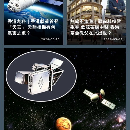
香港創科｜香港載荷首登
無處不旅遊｜戰前騎樓雷
「天宮」 天韻相機有何
生春 飲涼茶睇中醫 香港
厲害之處？
基金教父在此出世？
2026-05-20
2026-05-02