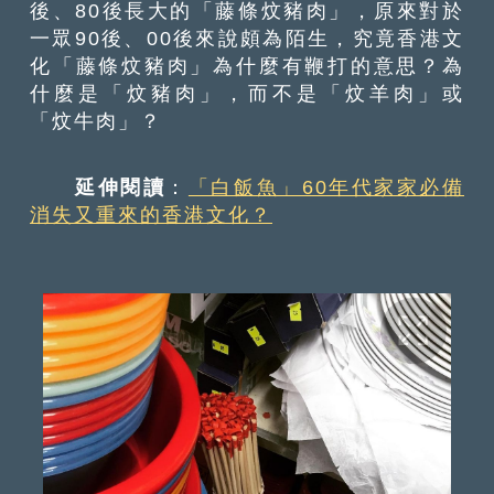
後、80後長大的「藤條炆豬肉」，原來對於
一眾90後、00後來說頗為陌生，究竟香港文
化「藤條炆豬肉」為什麼有鞭打的意思？為
什麼是「炆豬肉」，而不是「炆羊肉」或
「炆牛肉」？
延伸閱讀
：
「白飯魚」60年代家家必備
消失又重來的香港文化？