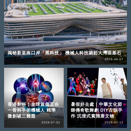
揭秘新皇崗口岸「黑科技」 機械人科技築起大灣區基石
2026-08-07
香港創科｜全球首個五合
暑假好去處｜中華文化節
一骨科手術機械人 精準
睇傳奇歌舞劇 DIY古韻手
微創破三難題
作 沉浸式賞隋唐文物
2026-07-31
2026-07-12