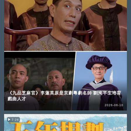
《九品芝麻官》李蓮英原是京劇粵劇名師 劉洵半生培育
戲曲人才
2026-06-10
7:26