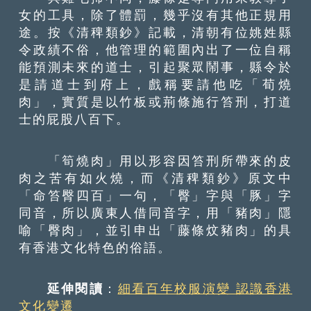
女的工具，除了體罰，幾乎沒有其他正規用
途。按《清稗類鈔》記載，清朝有位姚姓縣
令政績不俗，他管理的範圍內出了一位自稱
能預測未來的道士，引起聚眾鬧事，縣令於
是請道士到府上，戲稱要請他吃「荀燒
肉」，實質是以竹板或荊條施行笞刑，打道
士的屁股八百下。
「筍燒肉」用以形容因笞刑所帶來的皮
肉之苦有如火燒，而《清稗類鈔》原文中
「命笞臀四百」一句，「臀」字與「豚」字
同音，所以廣東人借同音字，用「豬肉」隱
喻「臀肉」，並引申出「藤條炆豬肉」的具
有香港文化特色的俗語。
延伸閱讀
：
細看百年校服演變 認識香港
文化變遷