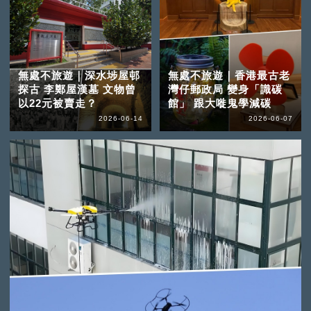
無處不旅遊｜深水埗屋邨
無處不旅遊｜香港最古老
探古 李鄭屋漢墓 文物曾
灣仔郵政局 變身「識碳
以22元被賣走？
館」 跟大嘥鬼學減碳
2026-06-14
2026-06-07