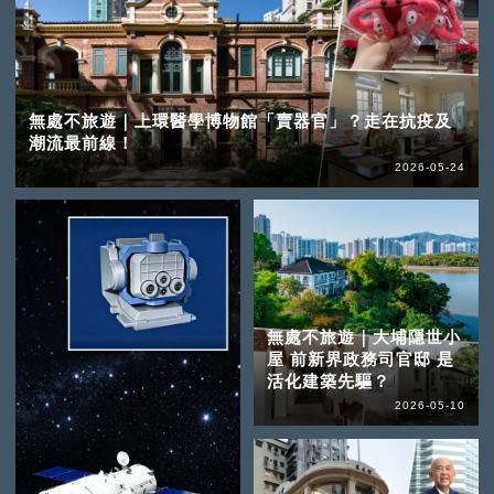
無處不旅遊｜上環醫學博物館「賣器官」？走在抗疫及
潮流最前線！
2026-05-24
無處不旅遊｜大埔隱世小
屋 前新界政務司官邸 是
活化建築先驅？
2026-05-10