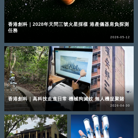
香港創科｜2028年天問三號火星採樣 港產儀器肩負探測
任務
2026-05-12
香港創科｜高科技走進日常 機械狗滅蚊 無人機捉聚賭
2026-04-30