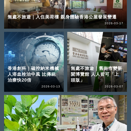
無處不旅遊｜入住美荷樓 親身體驗香港公屋發展變遷
2026-03-17
香港創科｜磁控納米機械
無處不旅遊｜舊街市變新
人溶血栓治中風 比傳統
聞博覽館 人人皆可「上
治療快20倍
頭版」
2026-03-13
2026-03-07