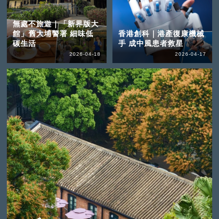
無處不旅遊｜「新界版大
館」舊大埔警署 細味低
香港創科｜港產復康機械
碳生活
手 成中風患者救星
2026-04-18
2026-04-17