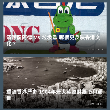
清潔龍阿德 Vs 垃圾蟲 哪個更反映香港文
化？
2021-03-31
重溫香港歷史 1984年最大英資財團怡和遷
冊
2021-03-30