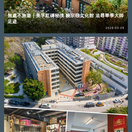
無處不旅遊｜美孚紅磚秘境 饒宗頤文化館 追尋華學大師
足迹
2026-03-29