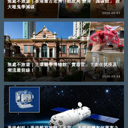
無處不旅遊｜香港最古老灣仔郵政局 變身「識碳館」 跟
大嘥鬼學減碳
2026-06-07
無處不旅遊｜上環醫學博物館「賣器官」？走在抗疫及
潮流最前線！
2026-05-24
香港創科｜香港載荷首登「天宮」 天韻相機有何厲害之