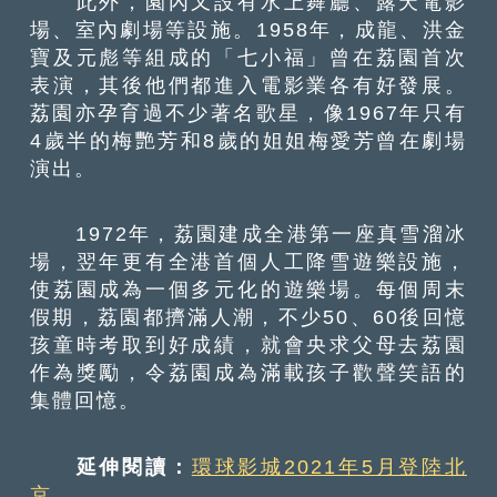
此外，園內又設有水上舞廳、露天電影
場、室內劇場等設施。1958年，成龍、洪金
寶及元彪等組成的「七小福」曾在荔園首次
表演，其後他們都進入電影業各有好發展。
荔園亦孕育過不少著名歌星，像1967年只有
4歲半的梅艷芳和8歲的姐姐梅愛芳曾在劇場
演出。
1972年，荔園建成全港第一座真雪溜冰
場，翌年更有全港首個人工降雪遊樂設施，
使荔園成為一個多元化的遊樂場。每個周末
假期，荔園都擠滿人潮，不少50、60後回憶
孩童時考取到好成績，就會央求父母去荔園
作為獎勵，令荔園成為滿載孩子歡聲笑語的
集體回憶。
延伸閱讀：
環球影城2021年5月登陸北
京