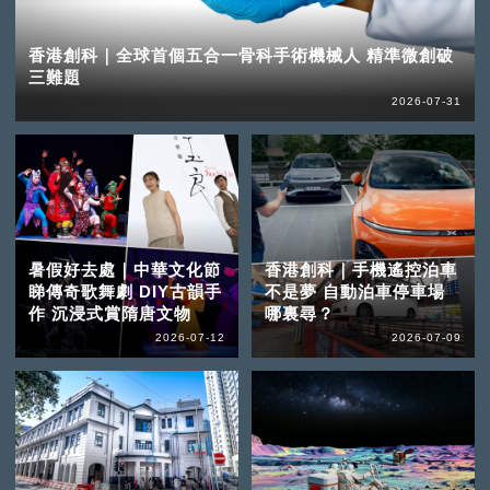
香港創科｜全球首個五合一骨科手術機械人 精準微創破
三難題
2026-07-31
暑假好去處｜中華文化節
香港創科｜手機遙控泊車
睇傳奇歌舞劇 DIY古韻手
不是夢 自動泊車停車場
作 沉浸式賞隋唐文物
哪裏尋？
2026-07-12
2026-07-09