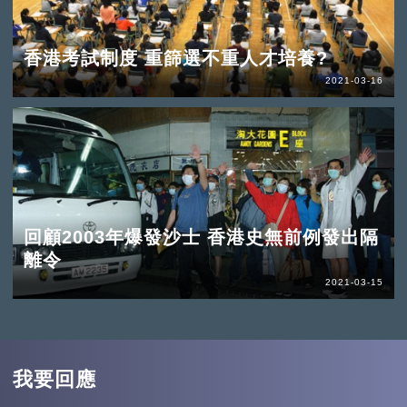
香港考試制度 重篩選不重人才培養?
2021-03-16
回顧2003年爆發沙士 香港史無前例發出隔
離令
2021-03-15
我要回應