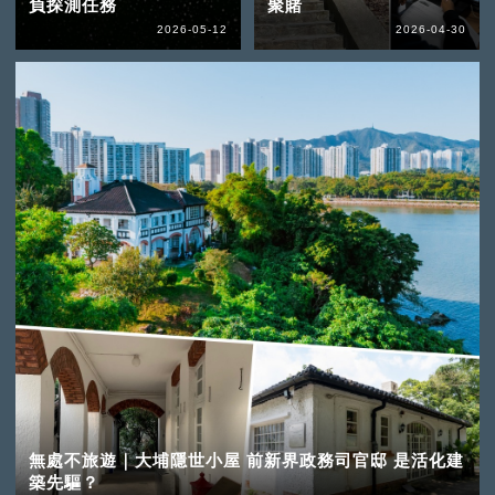
負探測任務
聚賭
2026-05-12
2026-04-30
無處不旅遊｜大埔隱世小屋 前新界政務司官邸 是活化建
築先驅？