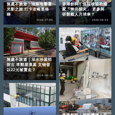
無處不旅遊｜油麻地警署
香港創科｜這院校協助國
光影之旅 打卡攻略逐格
家「奔月探火」 更參與
睇
研製載人月球車？
2026-07-05
2026-06-23
無處不旅遊｜深水埗屋邨
探古 李鄭屋漢墓 文物曾
以22元被賣走？
2026-06-14
香港創科｜智能機械人走