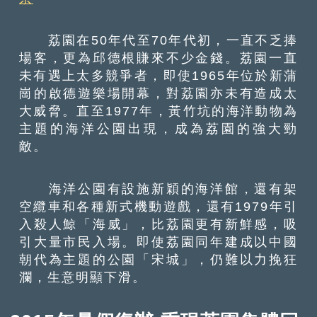
荔園在50年代至70年代初，一直不乏捧
場客，更為邱德根賺來不少金錢。荔園一直
未有遇上太多競爭者，即使1965年位於新蒲
崗的啟德遊樂場開幕，對荔園亦未有造成太
大威脅。直至1977年，黃竹坑的海洋動物為
主題的海洋公園出現，成為荔園的強大勁
敵。
海洋公園有設施新穎的海洋館，還有架
空纜車和各種新式機動遊戲，還有1979年引
入殺人鯨「海威」，比荔園更有新鮮感，吸
引大量市民入場。即使荔園同年建成以中國
朝代為主題的公園「宋城」，仍難以力挽狂
瀾，生意明顯下滑。