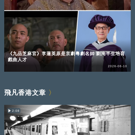
《九品芝麻官》李蓮英原是京劇粵劇名師 劉洵半生培育
戲曲人才
2026-06-10
飛凡香港文章
2:08