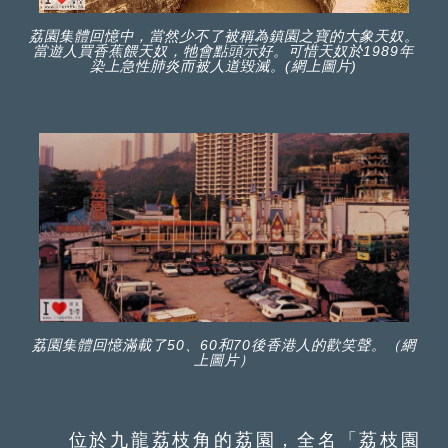
荔園集體回憶中，當然少不了被稱為鎮園之寶的大象天奴。
當遊人買香蕉餵天奴，牠會點頭示好。可惜天奴於1989年
染上急性肺炎而被人道毀滅。(網上圖片)
荔園集體回憶滿載了50、60和70後香港人的歡笑聲。（網
上圖片）
位於九龍荔枝角的荔園，全名「荔枝園