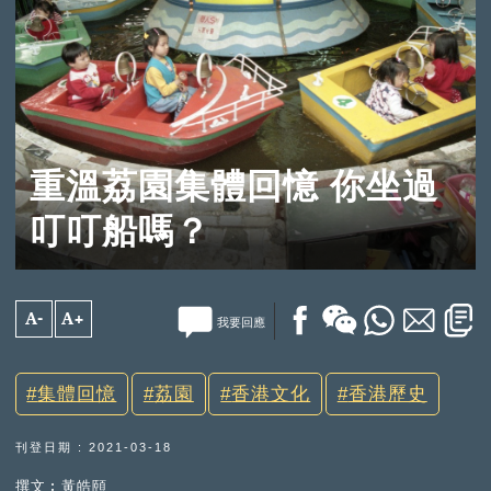
重溫荔園集體回憶 你坐過
叮叮船嗎？
A-
A+
我要回應
集體回憶
荔園
香港文化
香港歷史
刊登日期 : 2021-03-18
撰文︰黃皓頤