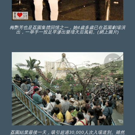
梅艷芳也是荔園集體回憶之一，她4歲多歲已在荔園劇場演
出，一舉手一投足早滲出樂壇天后風範。(網上圖片)
荔園結業最後一天，吸引超過30,000人次入場道別。雖然