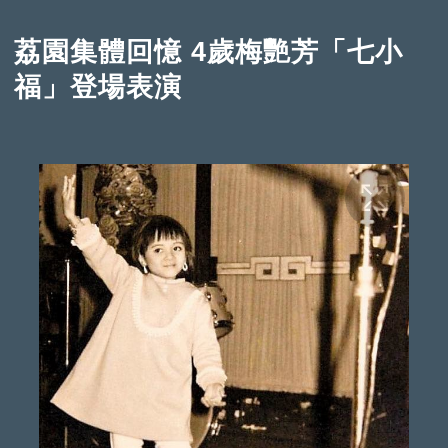
荔園集體回憶 4歲梅艷芳「七小
福」登場表演