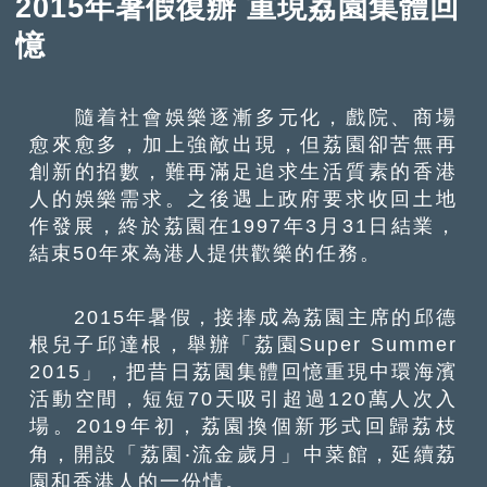
2015年暑假復辦 重現荔園集體回
憶
隨着社會娛樂逐漸多元化，戲院、商場
愈來愈多，加上強敵出現，但荔園卻苦無再
創新的招數，難再滿足追求生活質素的香港
人的娛樂需求。之後遇上政府要求收回土地
作發展，終於荔園在1997年3月31日結業，
結束50年來為港人提供歡樂的任務。
2015年暑假，接捧成為荔園主席的邱德
根兒子邱達根，舉辦「荔園Super Summer
2015」，把昔日荔園集體回憶重現中環海濱
活動空間，短短70天吸引超過120萬人次入
場。2019年初，荔園換個新形式回歸荔枝
角，開設「荔園‧流金歲月」中菜館，延續荔
園和香港人的一份情。