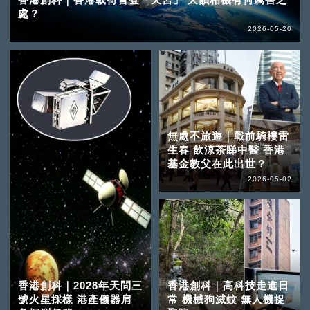
處？
2026-05-20
無處不旅遊｜戰前騎樓雷
生春 飲涼茶睇中醫 香港
基金教父在此出世？
2026-05-02
香港創科｜2028年天問三
香港創科｜高科技走進日
號火星採樣 港產儀器肩
常 機械狗滅蚊 無人機捉