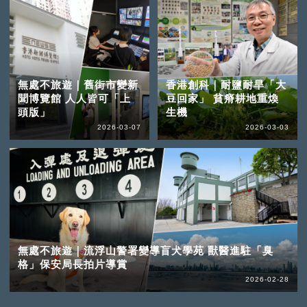
無處不旅遊｜舊街市變新
香港創科｜耐鹽耐旱「大
聞博覽館 人人皆可「上
豆回家」 貧瘠耕地重煥
頭版」
生機
2026-03-07
2026-03-03
無處不旅遊｜流浮山警署變導盲犬學苑 獸醫進駐「臭
格」保安局長拍片導賞
2026-02-28