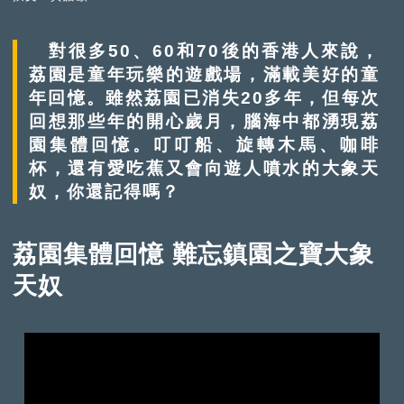
對很多50、60和70後的香港人來說，
荔園是童年玩樂的遊戲場，滿載美好的童
年回憶。雖然荔園已消失20多年，但每次
回想那些年的開心歲月，腦海中都湧現荔
園集體回憶。叮叮船、旋轉木馬、咖啡
杯，還有愛吃蕉又會向遊人噴水的大象天
奴，你還記得嗎？
荔園集體回憶 難忘鎮園之寶大象
天奴