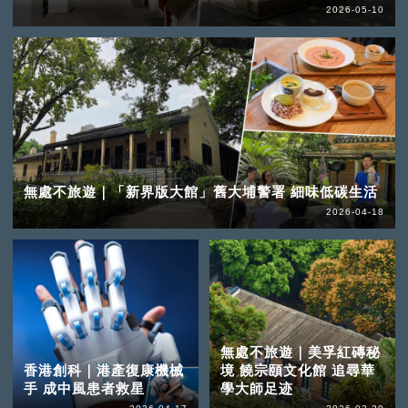
2026-05-10
無處不旅遊｜「新界版大館」舊大埔警署 細味低碳生活
2026-04-18
無處不旅遊｜美孚紅磚秘
香港創科｜港產復康機械
境 饒宗頤文化館 追尋華
手 成中風患者救星
學大師足迹