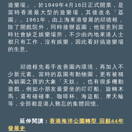
遊樂場」，於1949年4月16日正式開業，是
當時香港最大型的遊樂場，其後改名「荔
園」。1961年，由上海來港發展的邱德根，
除了開戲院外，同時接辦荔園；他留意到當
時社會缺乏娛樂場所，不少由內地來港人士
都只有工作，沒有娛樂，因此看好搞遊樂場
的生意。
邱德根先着手改善園內環境，再加入不
少新元素。當時的荔園有動物園，更有被稱
為鎮園之寶的大象「天奴」，也有很多機動
遊戲，例如小朋友最愛坐的叮叮船、旋轉木
馬，還有碰碰車、咖啡杯、海盜船、摩天輪
等，全部都是港人難忘的集體回憶。
延伸閱讀：
香港海洋公園轉型 回顧44年
發展史