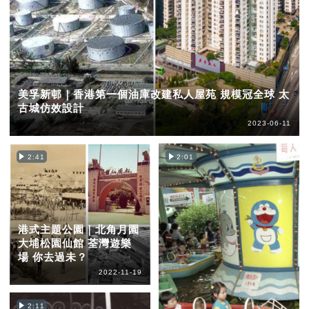
美孚新邨｜香港第一個油庫改建私人屋苑 規模冠全球 太
古城仿效設計
2023-06-11
2:41
2:01
港式主題公園｜北角月園
大埔松園仙館 荃灣遊樂
場 你去過未？
2022-11-19
2:11