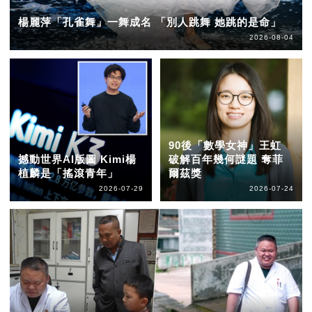
楊麗萍「孔雀舞」一舞成名 「別人跳舞 她跳的是命」
2026-08-04
90後「數學女神」王虹
撼動世界AI版圖 Kimi楊
破解百年幾何謎題 奪菲
植麟是「搖滾青年」
爾茲獎
2026-07-29
2026-07-24