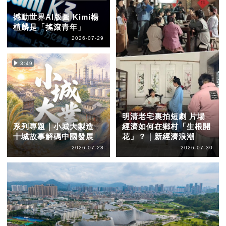
撼動世界AI版圖 Kimi楊
植麟是「搖滾青年」
2026-07-29
3:49
明清老宅裏拍短劇 片場
系列專題｜小城大製造
經濟如何在鄉村「生根開
十城故事解碼中國發展
花」？｜新經濟浪潮
2026-07-28
2026-07-30