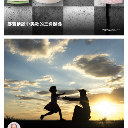
鄭若麟談中美歐的三角關係
2026-08-05