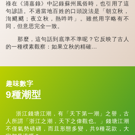
祿在《清嘉錄》中記錄蘇州風俗時，也引用了這
句諺語。不過當地百姓的口頭說法是「朝立秋，
渹颼颼；夜立秋，熱吽吽」。雖然用字略有不
同，但意思完全一致。
那麼，這句話到底準不準呢？它反映了古人
的一種樸素觀察：如果立秋的精確...
趣味數字
9種潮型
浙江錢塘江潮，有「天下第一潮」之譽，古
人所謂「浙江之潮，天下之偉觀也。」錢塘江潮
不僅氣勢磅礴，而且形態多變，共9種花款，大