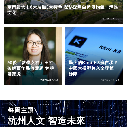
華南最大！8大展廳3大特色 探秘深圳自然博物館｜灣區
文化
2026-07-29
90後「數學女神」王虹
爆火的Kimi K3強在哪？
破解百年幾何謎題 奪菲
中國大模型跨入全球第一
爾茲獎
梯隊
2026-07-24
2026-07-24
每周主題
杭州人文 智造未來