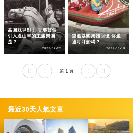
荔園競爭對手 香港首個
引入過山車的主題樂園
重溫荔園集體回憶 你坐
是？
過叮叮船嗎？
2022-07-22
2021-03-18
1
最近30天人氣文章