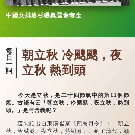
中國女排洛杉磯奧運會奪金
每
朝立秋 冷颼颼，夜
日
一
立秋 熱到頭
詞
今天是立秋，是二十四節氣中的第13個節
氣。古語有云「朝立秋，冷颼颼；夜立秋，熱到
頭。」是何含義呢？
這句話出自東漢崔寔《四民月令》：「朝立
秋，冷颼颼；夜立秋，熱到頭」。到了清代，顧