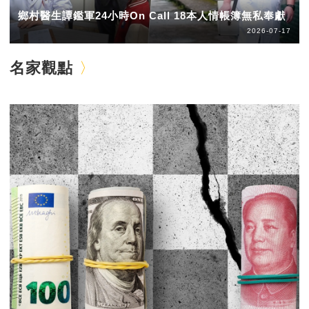
鄉村醫生譚鑑軍24小時On Call 18本人情帳簿無私奉獻
2026-07-17
名家觀點