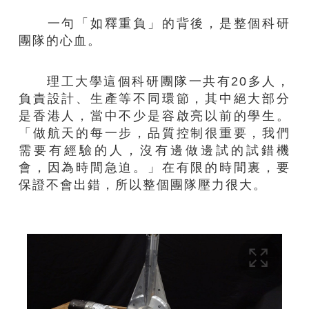
一句「如釋重負」的背後，是
整個
科研
團隊
的
心血
。
理工大學這個科研團隊一共有20多人，
負責設計、生產等不同環節，其中絕大部分
是香港人，當中不少是容啟亮以前的學生。
「做航天的每一步，品質控制很重要，我們
需要有經驗的人，沒有邊做邊試的試錯機
會，因為時間急迫。」在有限的時間裏，要
保證不會出錯，所以整個團隊壓力很大。