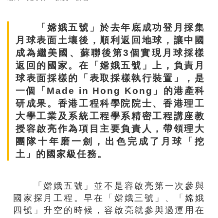
「嫦娥五號」
於去年底
成功登月採集
月球表面土壤後，順利返回地球，讓中國
成為繼美國、蘇聯後第
3
個
實現月球
採
樣
返回的國家
。在「嫦娥五號」上，負責月
球表面
採
樣的「表取
採
樣執行裝置」，是
一個「
Made in Hong Kong
」的港產科
研
成果。香港工程科學院院士、香港理工
大學工業及系統工程學系精密工程講座教
授容啟亮作為項目主要負責人，帶領理大
團隊十年磨一劍，出色完成了月球「挖
土」的國家級任務。
「嫦娥五號」並不是容啟亮第一次參與
國家探月工程。早在「嫦娥三號」、「嫦娥
四號」升空的時候，容啟亮就參與過運用在