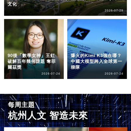
文化
2026-07-29
90後「數學女神」王虹
爆火的Kimi K3強在哪？
破解百年幾何謎題 奪菲
中國大模型跨入全球第一
爾茲獎
梯隊
2026-07-24
2026-07-24
每周主題
杭州人文 智造未來