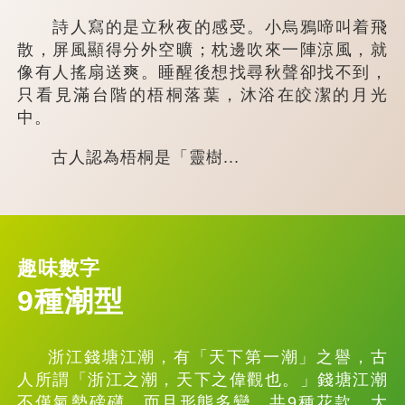
詩人寫的是立秋夜的感受。小烏鴉啼叫着飛
散，屏風顯得分外空曠；枕邊吹來一陣涼風，就
像有人搖扇送爽。睡醒後想找尋秋聲卻找不到，
只看見滿台階的梧桐落葉，沐浴在皎潔的月光
中。
古人認為梧桐是「靈樹...
趣味數字
9種潮型
浙江錢塘江潮，有「天下第一潮」之譽，古
人所謂「浙江之潮，天下之偉觀也。」錢塘江潮
不僅氣勢磅礴，而且形態多變，共9種花款，大