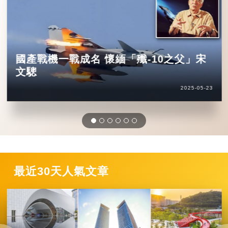
國產戰機一戰成名 懷緬「殲-10之父」宋
文驄
2025-05-23
最近30天人氣文章