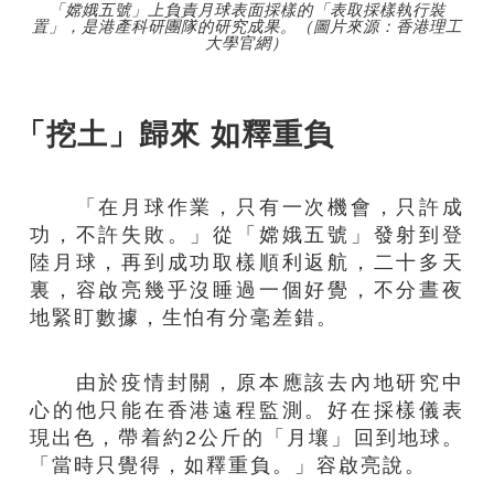
「嫦娥五號」上負責月球表面採樣的「表取採樣執行裝
置」，是港產科研團隊的研究成果。（圖片來源：香港理工
大學官網）
「挖土」歸來 如釋重負
「在月球作業，只有一次機會，只許成
功，不許失敗。」從「嫦娥五號」發射到登
陸月球，再到成功取樣順利返航，二十多天
裏
，容啟亮幾乎沒睡過一個好覺，不分晝夜
地緊盯數據，生怕有分毫差錯。
由於
疫情封
關，原本應該去內地研究中
心的他只能在香港遠程監測。好在
採
樣儀表
現出色，帶
着
約
2
公斤的「月
壤
」回到地球。
「當時只覺得，如釋重負。」容啟亮說。