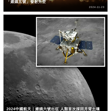
「嫦娥五號」發射升空
2024-11-23
2024中國航天｜嫦娥六號出征 人類首次採回月背土壤