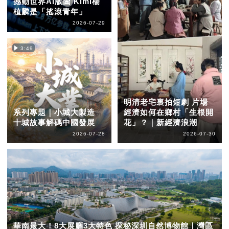
撼動世界AI版圖 Kimi楊
植麟是「搖滾青年」
2026-07-29
3:49
明清老宅裏拍短劇 片場
系列專題｜小城大製造
經濟如何在鄉村「生根開
十城故事解碼中國發展
花」？｜新經濟浪潮
2026-07-28
2026-07-30
華南最大！8大展廳3大特色 探秘深圳自然博物館｜灣區