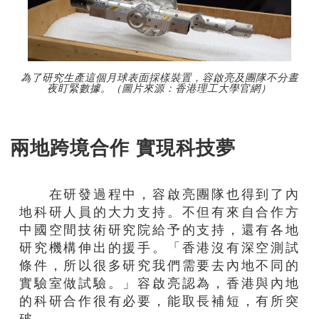
為了研究生產這個月球表面採樣裝置，容啟亮及團隊不分晝
夜盯緊數據。（圖片來源：香港理工大學官網）
兩地
跨境
合作
實現
科技
夢
在研發過程中，容啟亮團隊
也
得到了內
地科
研
人員的大力支持。不但有來自合作方
中國空間技術研究院給予的支持，還有各地
研究機構伸出的援手。「香港沒有深空測試
條件，所以很多研究我們需要去內地不同的
實驗室做試驗。」容啟亮認為，香港與內地
的科
研
合作很有必要，能取長補短，有所突
破。