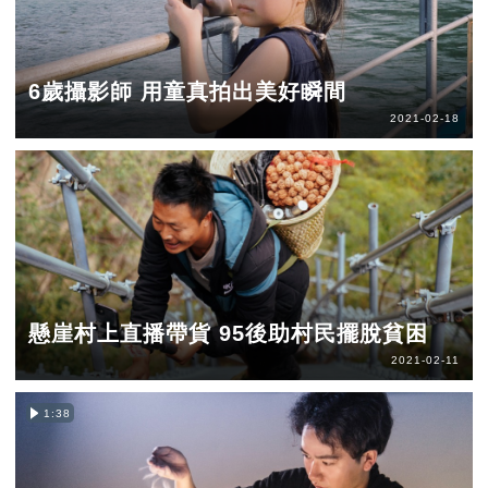
6歲攝影師 用童真拍出美好瞬間
2021-02-18
懸崖村上直播帶貨 95後助村民擺脫貧困
2021-02-11
1:38