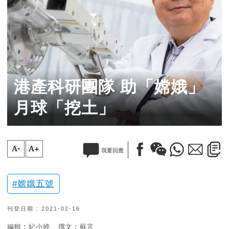
港產科研團隊 助「嫦娥」
月球「挖土」
A-
A+
我要回應
嫦娥五號
刊登日期 : 2021-02-16
編輯︰紀小婷
撰文︰蘇言