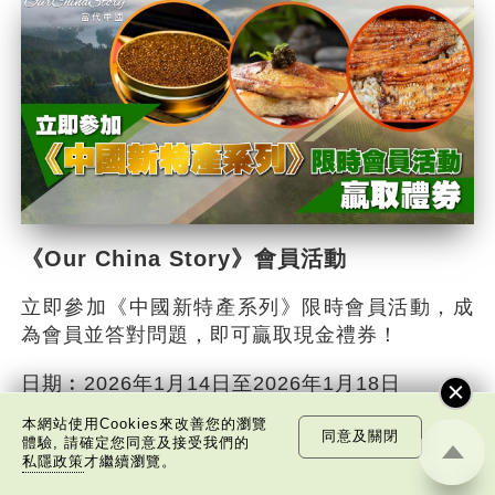
《Our China Story》會員活動
立即參加《中國新特產系列》限時會員活動，成
為會員並答對問題，即可贏取現金禮券！
日期︰2026年1月14日至2026年1月18日
活動詳情
本網站使用Cookies來改善您的瀏覽
同意及關閉
體驗, 請確定您同意及接受我們的
私隱政策
才繼續瀏覽。