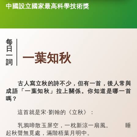
中國設立國家最高科學技術獎
每
日
一葉知秋
一
詞
古人寫立秋的詩不少，但有一首，後人常與
成語「一葉知秋」拉上關係。你知道是哪一首
嗎？
這首就是宋·劉翰的《立秋》：
乳鴉啼散玉屏空，一枕新涼一扇風。 睡
起秋聲無覓處，滿階梧葉月明中。