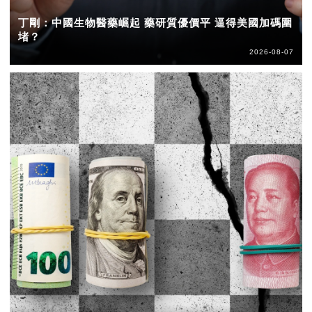
丁剛：中國生物醫藥崛起 藥研質優價平 逼得美國加碼圍
堵？
2026-08-07