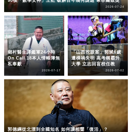
90後「數學女神」王虹 破解百年幾何謎題 奪菲爾茲獎
2026-07-24
鄉村醫生譚鑑軍24小時
「山西挖眼案」郭斌6歲
On Call 18本人情帳簿無
遭橫禍失明 高考稱霸升
私奉獻
大學 立志回盲校任教
2026-07-17
2026-07-02
郭德綱從北漂到全國知名 如何讓相聲「復活」？