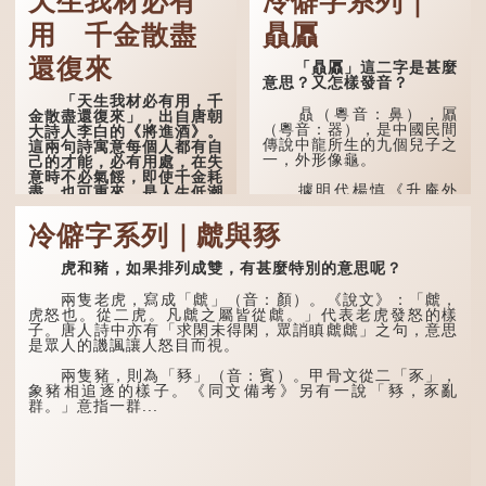
天生我材必有
冷僻字系列｜
用 千金散盡
贔屭
還復來
「贔屭」這二字是甚麼
意思？又怎樣發音？
「天生我材必有用，千
贔（粵音：鼻），屭
金散盡還復來」，出自唐朝
（粵音：器），是中國民間
大詩人李白的《將進酒》。
傳說中龍所生的九個兒子之
這兩句詩寓意每個人都有自
一，外形像龜。
己的才能，必有用處，在失
意時不必氣餒，即使千金耗
據明代楊慎《升庵外
盡，也可重來，是人生低潮
集》記載，龍生九子的次序
時激勵向上的名句。
排列為：贔屭、螭吻、蒲
冷僻字系列｜虤與豩
牢、狴犴、饕餮、蚣蝮、睚
原詩寫道：「人生得意
眥、狻猊、椒圖（此為其中
須盡歡，莫使金樽空對月。
一種說法）。
虎和豬，如果排列成雙，有甚麼特別的意思呢？
天生我材必有用，千金散盡
還復來。烹羊宰牛且為樂，
龍九子外形與能力各有
會須一飲三百杯。」意思是
兩隻老虎，寫成「虤」（音：顏）。《說文》：「虤，
不同，其中，贔屭原形像
說：上天給了我才能，必然
虎怒也。從二虎。凡虤之屬皆從虤。」代表老虎發怒的樣
龜，因為能負重，多作為碑
有用到的地方；即使千金散
子。唐人詩中亦有「求閑未得閑，眾誚瞋虤虤」之句，意思
座，有「碑下龜...
去，也終會重新得到。
是眾人的譏諷讓人怒目而視。
李白作此詩時，大約是
兩隻豬，則為「豩」（音：賓）。甲骨文從二「豕」，
天寶十一年。當時他已被唐
象豬相追逐的樣子。《同文備考》另有一說「豩，豕亂
玄宗賜金放還約八年，這期
群。」意指一群...
間經常與朋友遊山玩水，部
分詩作顯露出懷才...