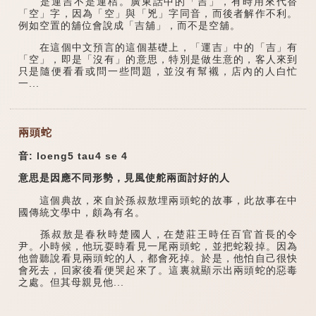
是運吉不是運桔。廣東話中的「吉」，有時用來代替
「空」字，因為「空」與「兇」字同音，而後者解作不利。
例如空置的舖位會說成「吉舖」，而不是空舖。
在這個中文預言的這個基礎上，「運吉」中的「吉」有
「空」，即是「沒有」的意思，特別是做生意的，客人來到
只是隨便看看或問一些問題，並沒有幫襯，店內的人白忙
一...
兩頭蛇
音: loeng5 tau4 se 4
意思是因應不同形勢，見風使舵兩面討好的人
這個典故，來自於孫叔敖埋兩頭蛇的故事，此故事在中
國傳統文學中，頗為有名。
孫叔敖是春秋時楚國人，在楚莊王時任百官首長的令
尹。小時候，他玩耍時看見一尾兩頭蛇，並把蛇殺掉。因為
他曾聽說看見兩頭蛇的人，都會死掉。於是，他怕自己很快
會死去，回家後看便哭起來了。這裏就顯示出兩頭蛇的惡毒
之處。但其母親見他...