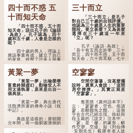
那麼就可以稱為「期頤」。《禮記.曲禮上》：「百年曰
期頤。」鄭玄註：「期，猶要也；頤，養也。不知衣服食
四十而不惑 五
三十而立
味，孝子要盡養道...
十而知天命
「三十而立」是孔子
對自己三十歲的自我評價。
他認為三十歲是人生的重要
「四十而不惑，五十而
階段。要立甚麼？又為甚麼
知天命」語出孔子的《論語
選擇在三十歲這一年來
·為政》。孔子認為，四十
「立」呢？
歲和五十歲，人會是怎樣的
呢？
孔子《論語·為政》：
「吾十有五而志於學，三十
四十歲的男人，理論上
而立，四十而不惑，五十而
應該事業有成，建立了自己
知天命，六十而耳順，七十
的家庭。經歷了許多人與事
而從心所欲，不逾矩。」
之後，對事物有了自己的判
斷能力，不會輕易為表象所
黃粱一夢
空寥寥
在古代，男子一般於二
迷惑。
十歲進行冠禮，冠禮完成後
便是成人，但由於未達壯
孔子在《論語·子罕》
「黃粱一夢」比喻榮華
空間空蕩蕩，沒甚麼擺
年，所以又稱「弱冠」。
也說：「知者不惑，仁者不
富貴終歸虛幻，勸喻世人不
設時，廣東人會說：「這間
《禮記·曲禮》明確記載：
憂，勇者不懼。」「知」與
用太過執著，原來是出自一
房空撩撩。」其實正寫是
「人生十年曰幼，學；二十
智慧的「智」相通，四十歲
個典故。
「空寥寥」。
曰弱，冠；三十曰壯，有
的男人應已累積足夠智慧，
室。」這說明三十歲在...
不再對自己的人生感到困
「黃粱一夢」典出唐代
詹憲慈《廣州語本字》
惑、憂慮與恐懼。
沈既濟所著的傳奇小說《枕
云：「寥寥者，空也。俗讀
中記》。
寥，若醋餾魚之餾。」這個
字在古代已經出現。徐鉉與
段玉裁的《說文》注本中，
典故是這樣的：唐朝開
「寥」是「廫」的篆形，解
元年間，有一個窮困潦倒的
作空渺、空虛。如《列仙傳
盧姓書生，在上京赴考的途
·安期先生》載琊阜老人故
中經過一間旅店休息，碰巧