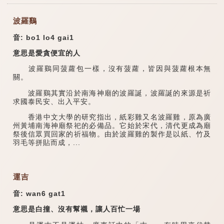
波羅鷄
音: bo1 lo4 gai1
意思是愛貪便宜的人
波羅鷄同菠蘿包一樣，沒有菠蘿，皆因與菠蘿根本無
關。
波羅鷄其實沿於南海神廟的波羅誕，波羅誕的來源是祈
求國泰民安、出入平安。
香港中文大學的研究指出，紙彩雞又名波羅雞，原為廣
州黃埔南海神廟祭祀的必備品。它始於宋代，清代更成為廟
祭後信眾買回家的祈福物。由於波羅雞的製作是以紙、竹及
羽毛等拼貼而成，...
運吉
音: wan6 gat1
意思是白撞、沒有幫襯，讓人百忙一場