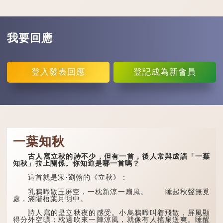
我要回應
登入
發表回應
登記
成為新會員
一葉知秋
古人寫立秋的詩不少，但有一首，後人常與成語「一葉
知秋」拉上關係。你知道是哪一首嗎？
這首就是宋·劉翰的《立秋》：
乳鴉啼散玉屏空，一枕新涼一扇風。 睡起秋聲無覓
處，滿階梧葉月明中。
詩人寫的是立秋夜的感受。小烏鴉啼叫着飛散，屏風顯
得分外空曠；枕邊吹來一陣涼風，就像有人搖扇送爽。睡醒