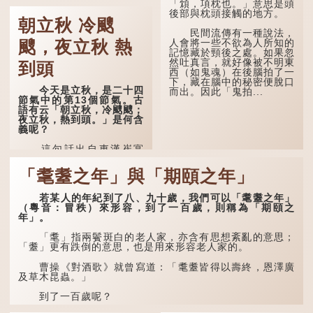
「䪴，項枕也。」意思是頭
後部與枕頭接觸的地方。
《立秋》全詩如下：
朝立秋 冷颼
民間流傳有一種說法，
茲晨戒流火，商飆早已
人會將一些不欲為人所知的
颼，夜立秋 熱
驚。 雲天收夏色，木
記憶藏於頸後之處。如果忽
葉動秋聲。
然吐真言，就好像被不明東
到頭
西（如鬼魂）在後腦拍了一
詩的前兩句寫的是：這
下，藏在腦中的秘密便脫口
一天早晨，天上的「流火」
今天是立秋，是二十四
而出。因此「鬼拍...
（指大火星，象徵暑氣）開
節氣中的第13個節氣。古
始消退，涼爽的秋風（商
語有云「朝立秋，冷颼颼；
飆，即西風）已經悄然吹
夜立秋，熱到頭。」是何含
起。後兩句，便是全詩的靈
義呢？
魂...
這句話出自東漢崔寔
《四民月令》：「朝立秋，
冷颼颼；夜立秋，熱到
「耄耋之年」與「期頤之年」
頭」。到了清代，顧祿在
《清嘉錄》中記錄蘇州風俗
若某人的年紀到了八、九十歲，我們可以「耄耋之年」
時，也引用了這句諺語。不
（粵音：冒秩）來形容，到了一百歲，則稱為「期頤之
過當地百姓的口頭說法是
年」。
「朝立秋，渹颼颼；夜立
秋，熱吽吽」。雖然用字略
有不同，但意思完全一致。
「耄」指兩鬢斑白的老人家，亦含有思想紊亂的意思；
「耋」更有跌倒的意思，也是用來形容老人家的。
那麼，這句話到底準不
準呢？它反映了古人的一種
曹操《對酒歌》就曾寫道：「耄耋皆得以壽終，恩澤廣
樸素觀察：如果立秋的精
及草木昆蟲。」
確...
到了一百歲呢？