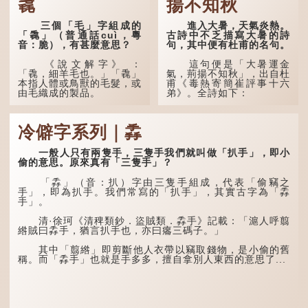
毳
揚不知秋
三個「毛」字組成的
進入大暑，天氣炎熱。
「毳」（普通話cuì，粵
古詩中不乏描寫大暑的詩
音：脆），有甚麼意思？
句，其中便有杜甫的名句。
《說文解字》 ：
這句便是「大暑運金
「毳，細羊毛也。」「毳」
氣，荊揚不知秋」，出自杜
本指人體或鳥獸的毛髮，或
甫《毒熱寄簡崔評事十六
由毛織成的製品。
弟》。全詩如下：
人體表面，例如手臂等
大暑運金氣，荊揚不知
部位生長的細毛，也叫
秋。
冷僻字系列｜掱
「毳」，又叫「寒毛」、
「汗毛」。
林下有塌翼，水中無行
舟。
一般人只有兩隻手，三隻手我們就叫做「扒手」，即小
醫學上，「毳毛」是一
偷的意思。原來真有「三隻手」？
個專有名詞。它指人類在兒
五行當中「金」對應秋
童時期長出的一種細小、不
季，代表涼爽肅殺之氣。
「掱」（音：扒）字由三隻手組成，代表「偷竊之
易注意到卻又幾乎遍布全身
「運」是「運行」，生動地
手」，即為扒手。我們常寫的「扒手」，其實古字為「掱
的毛髮。毳毛的密度因人而
描寫大暑的酷熱阻礙金氣流
手」。
異，其長度則通常不會...
轉。「大暑運金氣」以誇張
手法描寫炎熱阻滯了季節更
清·徐珂《清稗類鈔．盜賊類．掱手》記載：「滬人呼翦
替。
綹賊曰掱手，猶言扒手也，亦曰癟三碼子。」
「荊揚」指...
其中「翦綹」即剪斷他人衣帶以竊取錢物，是小偷的舊
稱。而「掱手」也就是手多多，擅自拿別人東西的意思了...