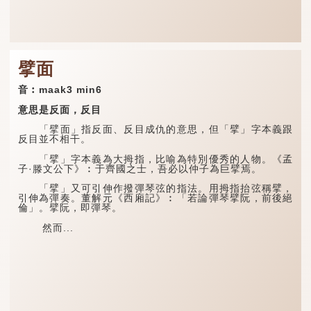
擘面
音︰maak3 min6
意思是反面，反目
「擘面」指反面、反目成仇的意思，但「擘」字本義跟
反目並不相干。
「擘」字本義為大拇指，比喻為特別優秀的人物。《孟
子·滕文公下》︰于齊國之士，吾必以仲子為巨擘焉。
「擘」又可引伸作撥彈琴弦的指法。用拇指抬弦稱擘，
引伸為彈奏。董解元《西廂記》︰「若論彈琴擘阮，前後絕
倫」。擘阮，即彈琴。
然而...