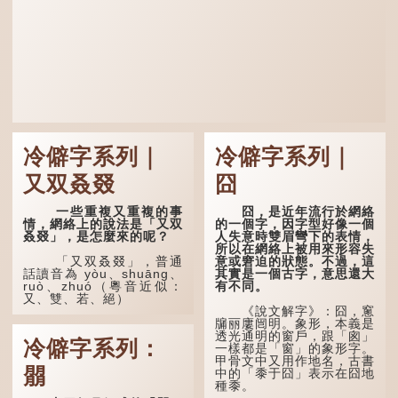
冷僻字系列｜
冷僻字系列｜
又双叒叕
囧
一些重複又重複的事
囧，是近年流行於網絡
情，網絡上的說法是「又双
的一個字，因字型好像一個
叒叕」，是怎麼來的呢？
人失意時雙眉彎下的表情，
所以在網絡上被用來形容失
意或窘迫的狀態。不過，這
「又双叒叕」，普通
其實是一個古字，意思還大
話讀音為 yòu、shuāng、
有不同。
ruò、zhuó（粵音近似：
又、雙、若、絕）
《說文解字》：囧，窻
牖丽廔闿明。象形，本義是
「又」和「双」比較
透光通明的窗戶，跟「囪」
易理解，前者表示再次，後
冷僻字系列：
一樣都是「窗」的象形字。
者表示一對，兩個「又」便
甲骨文中又用作地名，古書
是「双」。
朤
中的「黍于囧」表示在囧地
種黍。
「叒」（音：若）原是