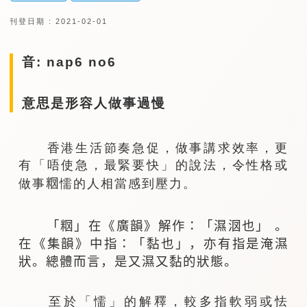
刊登日期 : 2021-02-01
音: nap6 no6
意思是形容人做事過慢
香港生活節奏急促，做事講求效率，更
有「唔使急，最緊要快」的說法，令性格或
做事𥹉懦的人相當感到壓力。
「𥹉」在《廣韻》解作：「濕𣲷也」 。
在《集韻》中指：「黏也」，亦有指是淹濕
狀。總體而言，是又濕又黏的狀態。
至於「懦」的解釋，較多指軟弱或怯