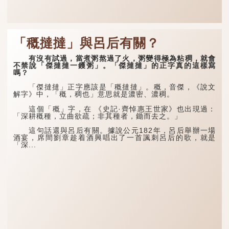
「穊撻撻」與呂后有關？
有沒有試過，當煮粥熬過了火，粥變得極為粘稠，就會
不禁說「傑撻撻一鑊粥」。「傑撻撻」的正字真的這樣寫
嗎？
「傑撻撻」正字應該是「穊撻撻」。穊，音傑，《說文
解字》中，「穊，稠也」意思就是濃密、濃稠。
這個「穊」字，在 《史記·齊悼惠王世家》也出現過：
「深耕穊種，立曲欲疏；非其種者，鋤而去之。」
這句話還與呂后有關。據說公元182年，呂后舉辦一場
酒宴，席間劉章趁着酒興唱出了一首諷刺呂后的歌，就是
「深...