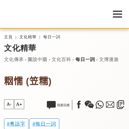
主頁
文化精華
每日一詞
文化精華
文化傳承
圖說中國
文化百科
每日一詞
文博漫遊
𥹉懦 (笠糯)
A-
A+
我要回應
粵語字
每日一詞