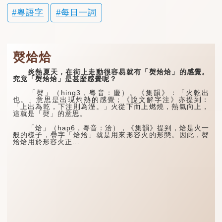
粵語字
每日一詞
㷫烚烚
炎熱夏天，在街上走動很容易就有「㷫烚烚」的感覺。
究竟「㷫烚烚」是甚麼感覺呢？
「㷫」（hing3，粵音：慶）。《集韻》：「火乾出
也。」意思是出現灼熱的感覺；《說文解字注》亦提到：
「上出為乾，下注則為溼。」火從下而上燃燒，熱氣向上，
這就是「㷫」的意思。
「烚」（hap6，粵音：洽），《集韻》提到，烚是火一
般的樣子，疊字「烚烚」就是用來形容火的形態。因此，㷫
烚烚用於形容火正...