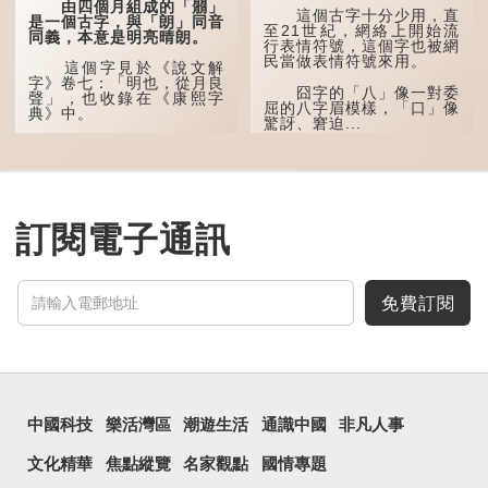
古代神話中的樹木名
由四個月組成的「朤」
這個古字十分少用，直
稱。 《說文解字·叒部》：
是一個古字，與「朗」同音
至21世紀，網絡上開始流
「叒，日初出東方湯谷所登
同義，本意是明亮晴朗。
行表情符號，這個字也被網
榑桑，叒木也。」
民當做表情符號來用。
這個字見於《說文解
「叕...
字》卷七：「明也，從月良
囧字的「八」像一對委
聲」，也收錄在《康熙字
屈的八字眉模樣，「口」像
典》中。
驚訝、窘迫...
這個字，用法頗多。
「朤朤乾坤，捨我其
誰。」乾坤是《周易》中的
兩個卦名，這裏指天地、宇
宙等，形容政治清明，天下
訂閱電子通訊
太平！
「天空朤朤，任鳥兒高
飛。」也是指天清氣明，鳥
兒可高飛。
免費訂閱
「朤朤脆脆」就是形容
辦事爽快乾脆。我們熟...
中國科技
樂活灣區
潮遊生活
通識中國
非凡人事
文化精華
焦點縱覽
名家觀點
國情專題