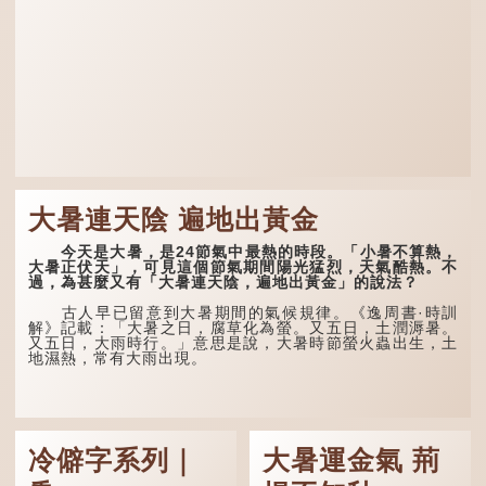
大暑連天陰 遍地出黃金
今天是大暑，是24節氣中最熱的時段。「小暑不算熱，
大暑正伏天」，可見這個節氣期間陽光猛烈，天氣酷熱。不
過，為甚麼又有「大暑連天陰，遍地出黃金」的說法？
古人早已留意到大暑期間的氣候規律。《逸周書·時訓
解》記載：「大暑之日，腐草化為螢。又五日，土潤溽暑。
又五日，大雨時行。」意思是說，大暑時節螢火蟲出生，土
地濕熱，常有大雨出現。
冷僻字系列｜
大暑運金氣 荊