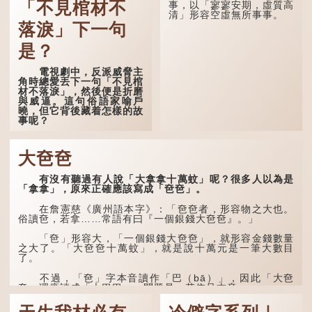
「不見棺材不
事，以「寥寥安期，虛質高
遇到一位呂姓道士，兩人暢
清」形容空虛無所事事。
談甚歡。
落淚」下一句
言談間，盧姓書生感慨
自己雖貴為讀書人，但一直
是？
未能考取功名，仍然貧困，
感到十分落泊。於是，道士
電視劇中，反派威脅主
拿出一個青瓷枕頭，讓...
角時總愛丟下一句「不見棺
材不落淚」，然後便是折磨
與威逼。這句俗語家喻戶
曉，但它背後藏着怎樣的故
事呢？
「不見棺材不落淚」的
原句，有說法是「不見棺材
大夿夿
不下淚」或「不見親棺不下
淚」，出自明朝蘭陵笑笑生
有沒有聽過有人說「大拿拿十萬蚊」呢？很多人以為是
所著的《金瓶梅詞話》第九
「拿拿」，原來正確應該寫成「夿夿」。
十八回。原意是指人未親眼
見到親人棺木，便不會真正
感到悲傷；後來引申為比喻
在詹憲慈《廣州語本字》：「夿夿者，形容物之大也。
人執迷不悟，不到徹底失
俗讀夿，若拿……常語有曰『一個銀錢大夿夿』。」
敗，便不肯罷休。
「夿」形容大，「一個銀錢大夿夿」，就形容金錢數量
許多人對這上半句耳熟
之大了。「大夿夿十萬蚊」，就是說十萬元是一筆大數目
能詳，但它其實還有下半句
了。
——「不到黃河心不死」...
不過，「夿」字本音讀作「巴（bā）」，因此「大夿
夿」理應讀成「大巴巴」。問題是，若依足本音，...