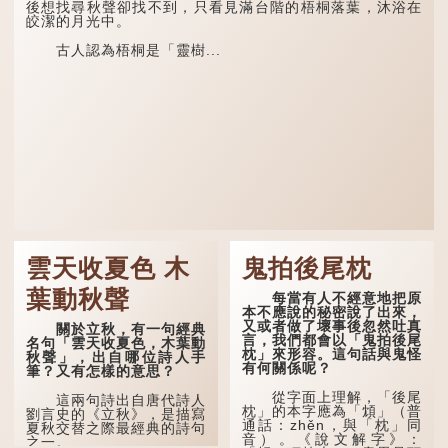
後想找尋秋聲卻找不到，只看見滿台階的梧桐落葉，沐浴在
皎潔的月光中。
古人認為梧桐是「靈樹...
雲天收夏色 木
鬼拍後尾枕
葉動秋聲
每當有人不經意地把原
本不應說的秘密說了出來，
又或者做了壞事後忽然吐真
關於立秋，有一句經典
言，我們都會以「鬼拍後尾
名句「雲天收夏色，木葉動
枕」來形容。這句話與鬼怪
秋聲」，出自哪位詩人手
有何關係呢？
筆？又有怎樣的意思？
從字面上理解，「後尾
這兩句詩出自唐代詩人
枕」的本字應為「䪴」（普
劉言史的《立秋》，是描寫
通話：zhěn，與「枕」同
夏秋交替之際最經典的詩句
音）。《說文解字》：
之一。