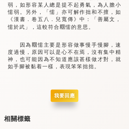
弱，如形容某人總是提不起勇氣，為人膽小
懦弱。另外，「懦」亦可解作拙和不擅，如
《漢書．卷五八．兒寬傳》中：「善屬文，
懦於武」，這較符合𥹉懦的意思。
因為𥹉懦主要是形容做事慢手慢腳，速
度過慢，原因可以是心不在焉，沒有集中精
神，也可能因為不知道應該甚樣做才對，就
如手腳被黏着一樣，表現笨笨拙拙。
我要回應
相關標籤