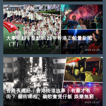
2:31
大事回顧｜盤點2023年香港正能量新聞
（下）
2023-12-25
香港夜繽紛｜香港街道故事｜有廟才有
街？ 廟街睇相、聽歌食煲仔飯 娛樂無窮
2023-12-17