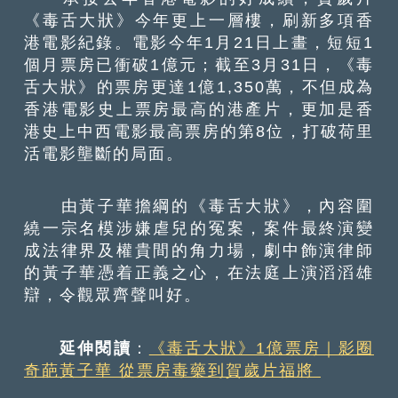
《毒舌大狀》今年更上一層樓，刷新多項香
港電影紀錄。電影今年1月21日上畫，短短1
個月票房已衝破1億元；截至3月31日，《毒
舌大狀》的票房更達1億1,350萬，不但成為
香港電影史上票房最高的港產片，更加是香
港史上中西電影最高票房的第8位，打破荷里
活電影壟斷的局面。
由黃子華擔綱的《毒舌大狀》，內容圍
繞一宗名模涉嫌虐兒的冤案，案件最終演變
成法律界及權貴間的角力場，劇中飾演律師
的黃子華憑着正義之心，在法庭上演滔滔雄
辯，令觀眾齊聲叫好。
延伸閱讀
：
《毒舌大狀》1億票房｜影圈
奇葩黃子華 從票房毒藥到賀歲片福將