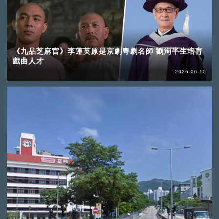
《九品芝麻官》李蓮英原是京劇粵劇名師 劉洵半生培育
戲曲人才
2026-06-10