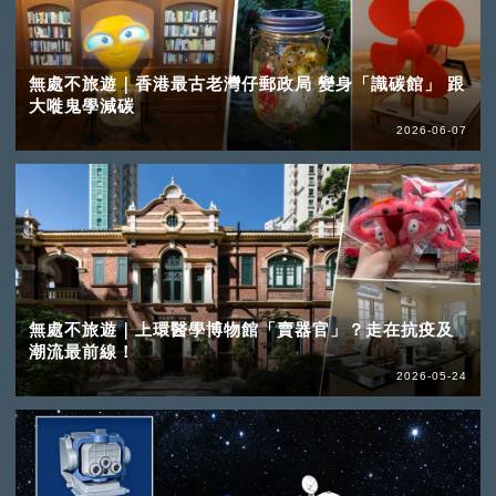
無處不旅遊｜香港最古老灣仔郵政局 變身「識碳館」 跟
大嘥鬼學減碳
2026-06-07
無處不旅遊｜上環醫學博物館「賣器官」？走在抗疫及
潮流最前線！
2026-05-24