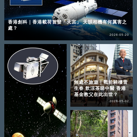
香港創科｜香港載荷首登「天宮」 天韻相機有何厲害之
處？
2026-05-20
無處不旅遊｜戰前騎樓雷
生春 飲涼茶睇中醫 香港
基金教父在此出世？
2026-05-02