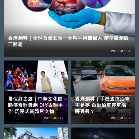
香港創科｜全球首個五合一骨科手術機械人 精準微創破
三難題
2026-07-31
暑假好去處｜中華文化節
香港創科｜手機遙控泊車
睇傳奇歌舞劇 DIY古韻手
不是夢 自動泊車停車場
作 沉浸式賞隋唐文物
哪裏尋？
2026-07-12
2026-07-09