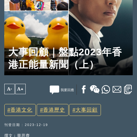
大事回顧｜盤點2023年香
港正能量新聞（上）
A-
A+
我要回應
香港文化
香港歷史
大事回顧
刊登日期 : 2023-12-19
撰文︰華思齊