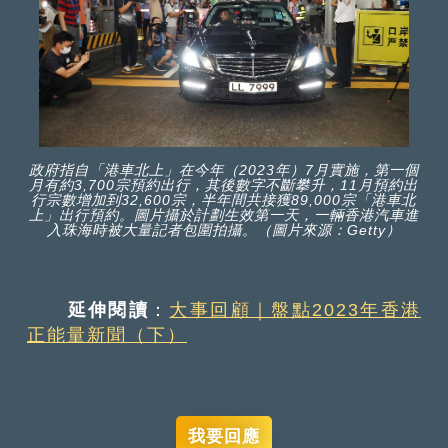
政府指自「港車北上」在今年（2023年）7月實施，第一個
月有約3,700宗預約出行，其後數字不斷攀升，11月預約出
行宗數增加到32,600宗，半年間共接獲89,000宗「港車北
上」出行預約。圖片攝於計劃生效第一天，一輛香港汽車進
入珠海時被大量記者包圍拍攝。（圖片來源：Getty）
延伸閱讀
：
大事回顧｜盤點2023年香港
正能量新聞（下）
我要回應