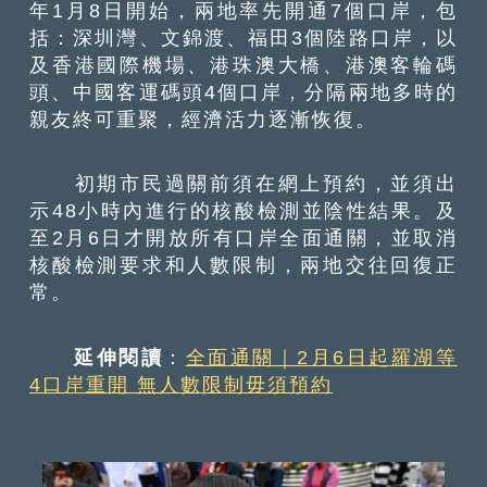
年1月8日開始，兩地率先開通7個口岸，包
括：深圳灣、文錦渡、福田3個陸路口岸，以
及香港國際機場、港珠澳大橋、港澳客輪碼
頭、中國客運碼頭4個口岸，分隔兩地多時的
親友終可重聚，經濟活力逐漸恢復。
初期市民過關前須在網上預約，並須出
示48小時內進行的核酸檢測並陰性結果。及
至2月6日才開放所有口岸全面通關，並取消
核酸檢測要求和人數限制，兩地交往回復正
常。
延伸閱讀
：
全面通關｜2月6日起羅湖等
4口岸重開 無人數限制毋須預約