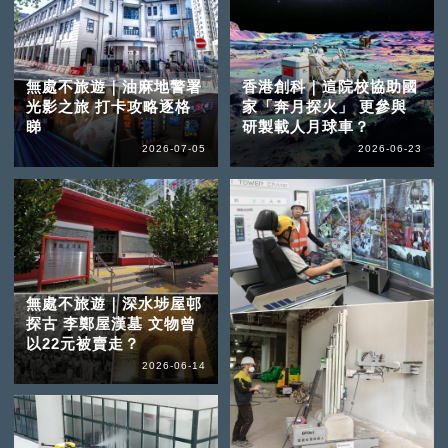
無處不旅遊｜油麻地警署
香港創科｜這院校協助國
光影之旅 打卡攻略逐格
家「奔月探火」 更參與
睇
研製載人月球車？
2026-07-05
2026-06-23
無處不旅遊｜深水埗屋邨
探古 李鄭屋漢墓 文物曾
以22元被賣走？
2026-06-14