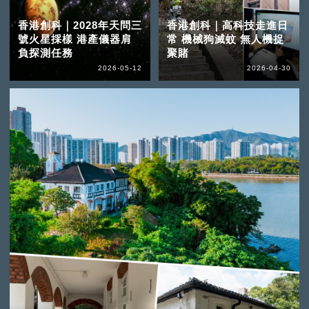
香港創科｜2028年天問三
香港創科｜高科技走進日
號火星採樣 港產儀器肩
常 機械狗滅蚊 無人機捉
負探測任務
聚賭
2026-05-12
2026-04-30