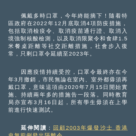
佩戴多時口罩，今年終能摘下！隨着特
區政府在2022年12月底取消4項防疫措施，
包括取消檢疫令、取消疫苗通行證、取消入
境強制核酸檢測，以及取消限聚令和食肆1.5
米餐桌距離等社交距離措施，社會步入復
常，只剩口罩令延續至2023年。
因應疫情持續受控，口罩令最終亦在今
年3月撤銷，市民無論在室內、室外都毋須再
戴口罩，意味這項由2020年7月15日開始實
施、持續兩年多的措施告一段落。同時教育
局亦宣布3月16日起，所有學生毋須在上學
前進行快速測試。
延伸閱讀
：
回顧2003年爆發沙士 香港
史無前例發出隔離令