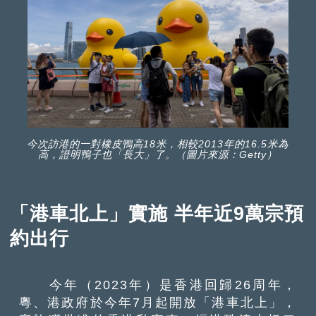
今次訪港的一對橡皮鴨高18米，相較2013年的16.5米為
高，證明鴨子也「長大」了。（圖片來源：Getty）
「港車北上」實施 半年近9萬宗預
約出行
今年（2023年）是香港回歸26周年，
粵、港政府於今年7月起開放「港車北上」，