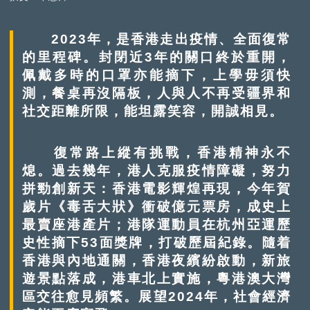
2023年，是香港走出疫情、全面復常
的里程碑。封閉近3年的關口終於重開，
佩戴多時的口罩亦能摘下，上學毋須快
測，餐桌再沒隔板，人與人不再受疆界和
社交距離所限，能坦露笑容，開誠相見。
復常路上縱有挑戰，香港精神永不
熄。過去幾年，港人克服疫情障礙，努力
拼勁創新天：香港電影輝煌再現，今年賀
歲片《毒舌大狀》衝破億元票房，成史上
最賣座港產片；港隊運動員在杭州亞運歷
史性摘下53面獎牌，打破歷屆紀錄。隨着
香港與內地通關，香港夜繽紛啟動，新旅
遊景點落成，港車北上實施，粵港澳大灣
區交往愈見頻繁。展望2024年，社會經濟