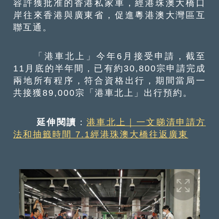
容許獲批准的香港私家車，經港珠澳大橋口
岸往來香港與廣東省，促進粵港澳大灣區互
聯互通。
「港車北上」今年6月接受申請，截至
11月底的半年間，已有約30,800宗申請完成
兩地所有程序，符合資格出行，期間當局一
共接獲89,000宗「港車北上」出行預約。
延伸閱讀
：
港車北上｜一文睇清申請方
法和抽籤時間 7.1經港珠澳大橋往返廣東