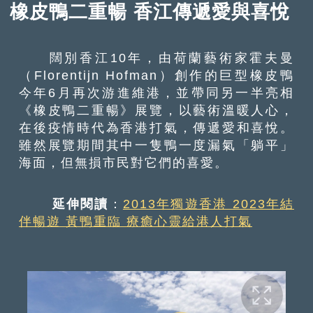
橡皮鴨二重暢 香江傳遞愛與喜悅
闊別香江10年，由荷蘭藝術家霍夫曼
（Florentijn Hofman）創作的巨型橡皮鴨
今年6月再次游進維港，並帶同另一半亮相
《橡皮鴨二重暢》展覽，以藝術溫暖人心，
在後疫情時代為香港打氣，傳遞愛和喜悅。
雖然展覽期間其中一隻鴨一度漏氣「躺平」
海面，但無損市民對它們的喜愛。
延伸閱讀
：
2013年獨遊香港 2023年結
伴暢遊 黃鴨重臨 療癒心靈給港人打氣