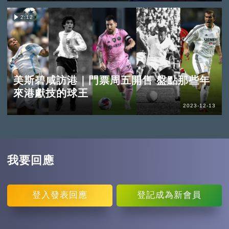
2:12
美斯碧咸訪港｜門票周五開售 盤點那些年
來港獻技的球王
2023-12-13
我要回應
登入
發表回應
登記
成為新會員