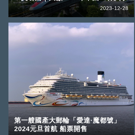
2023-12-28
第一艘國產大郵輪「愛達·魔都號」
2024元旦首航 船票開售