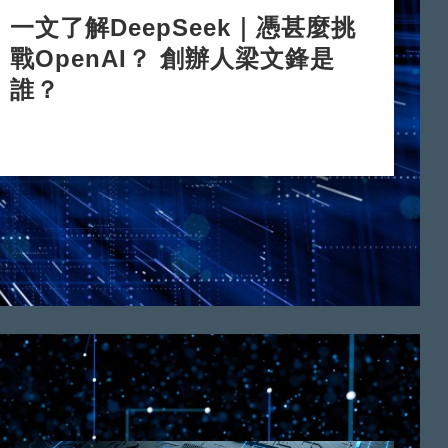
一文了解DeepSeek｜憑甚麼挑
戰OpenAI？ 創辦人梁文鋒是
誰？
2025-02-05