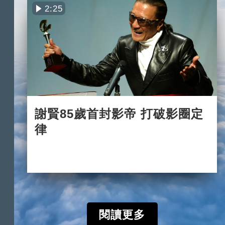
2:25
謝賢85歲首封影帝 打破影圈定
律
2022-07-31
閱讀更多