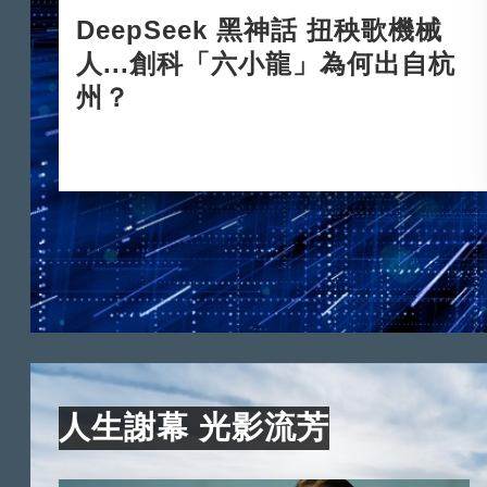
DeepSeek 黑神話 扭秧歌機械
人...創科「六小龍」為何出自杭
州？
2025-03-24
人生謝幕 光影流芳