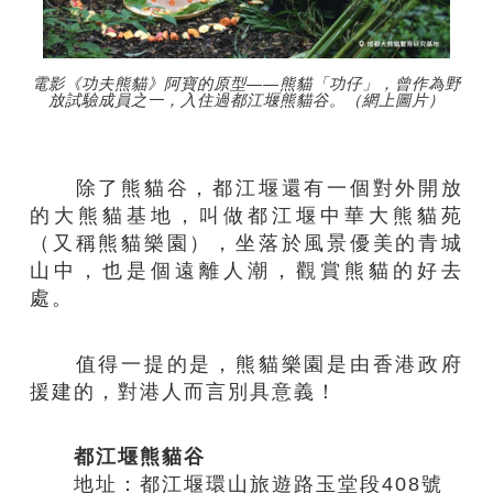
電影《功夫熊貓》阿寶的原型——熊貓「功仔」，曾作為野
放試驗成員之一，入住過都江堰熊貓谷。（網上圖片）
除了熊貓谷，都江堰還有一個對外開放
的大熊貓基地，叫做都江堰中華大熊貓苑
（又稱熊貓樂園），坐落於風景優美的青城
山中，也是個遠離人潮，觀賞熊貓的好去
處。
值得一提的是，熊貓樂園是由香港政府
援建的，對港人而言別具意義！
都江堰熊貓谷
地址：都江堰環山旅遊路玉堂段408號