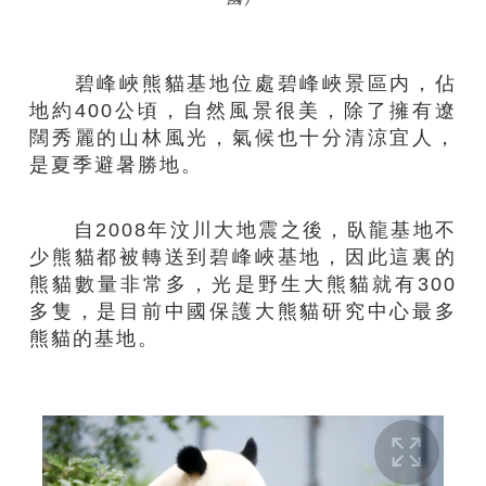
碧峰峽熊貓基地位處碧峰峽景區内，佔
地約400公頃，自然風景很美，除了擁有遼
闊秀麗的山林風光，氣候也十分清涼宜人，
是夏季避暑勝地。
自2008年汶川大地震之後，臥龍基地不
少熊貓都被轉送到碧峰峽基地，因此這裏的
熊貓數量非常多，光是野生大熊貓就有300
多隻，是目前中國保護大熊貓研究中心最多
熊貓的基地。