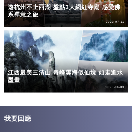
遊杭州不止西湖 盤點3大網紅寺廟 感受佛
系禪意之旅
2023-07-11
江西最美三清山 奇峰雲海似仙境 如走進水
墨畫
2023-06-03
我要回應