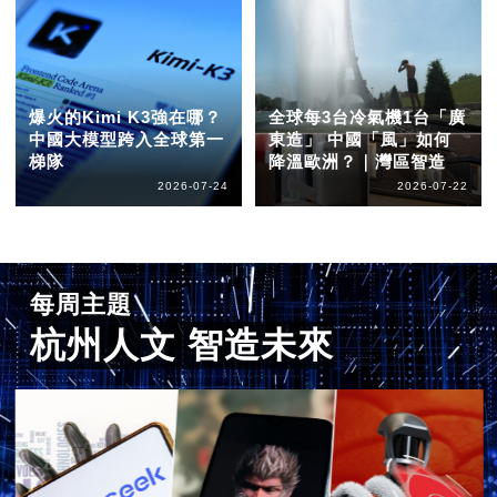
爆火的Kimi K3強在哪？
全球每3台冷氣機1台「廣
中國大模型跨入全球第一
東造」 中國「風」如何
梯隊
降溫歐洲？｜灣區智造
2026-07-24
2026-07-22
每周主題
杭州人文 智造未來