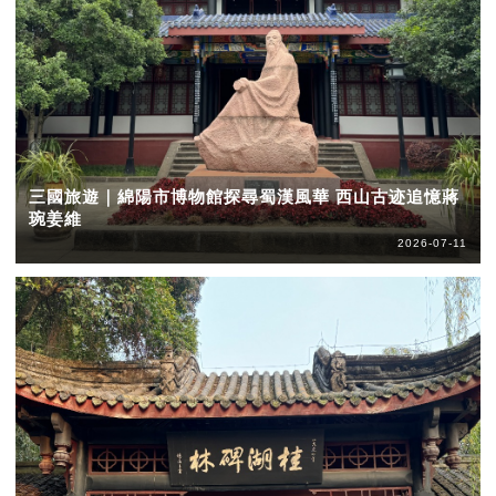
三國旅遊｜綿陽市博物館探尋蜀漢風華 西山古迹追憶蔣
琬姜維
2026-07-11