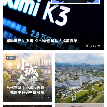
撼動世界AI版圖 Kimi楊植麟是「搖滾青年」
2026-07-29
3:49
系列專題｜小城大製造
十城故事解碼中國發展
2026-07-28