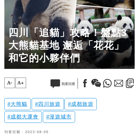
四川「追貓」攻略！盤點3
大熊貓基地 邂逅「花花」
和它的小夥伴們
A-
A+
我要回應
大熊貓
四川旅遊
成都旅遊
成都大運會
漫遊城市
刊登日期 : 2023-08-05