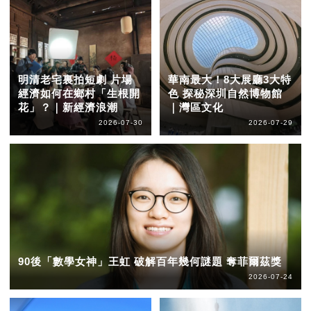
明清老宅裏拍短劇 片場
華南最大！8大展廳3大特
經濟如何在鄉村「生根開
色 探秘深圳自然博物館
花」？｜新經濟浪潮
｜灣區文化
2026-07-30
2026-07-29
90後「數學女神」王虹 破解百年幾何謎題 奪菲爾茲獎
2026-07-24