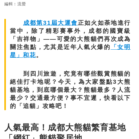
編輯︰流螢
成都第31屆大運會
正如火如荼地進行
當中，除了精彩賽事外，成都的國寶級
「吉祥物」——可愛的大熊貓們再次成為
關注焦點，尤其是近年人氣火爆的
「女明
星」和花
。
到四川旅遊，究竟有哪些觀賞熊貓的
絕佳打卡地呢？今天，為大家盤點3大熊
貓基地，到底哪個最大？熊貓最多？人流
最少？交通最方便？事不宜遲，快看以下
的「追貓」攻略吧！
人氣最高！成都大熊貓繁育基地
「網紅」熊貓聚居地