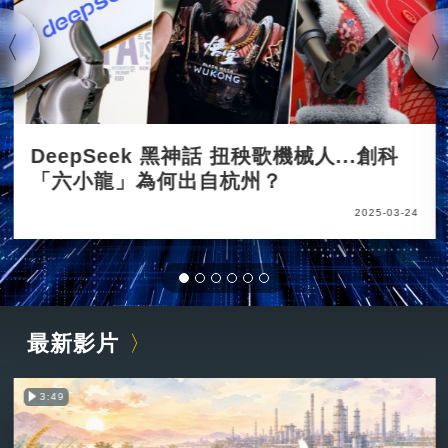
DeepSeek 黑神話 扭秧歌機械人...創科
「六小龍」為何出自杭州？
2025-03-24
最新影片
3:49