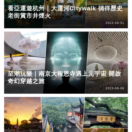
看亞運遊杭州｜大運河Citywalk 徜徉歷史
老街賞市井煙火
2023-08-31
至潮玩樂｜南京大報恩寺遇上元宇宙 開啟
奇幻穿越之旅
2023-08-08