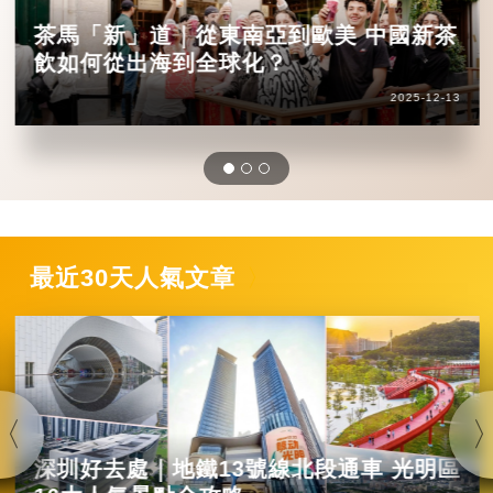
茶馬「新」道｜從東南亞到歐美 中國新茶
飲如何從出海到全球化？
2025-12-13
最近30天人氣文章
深圳好去處｜地鐵13號線北段通車 光明區