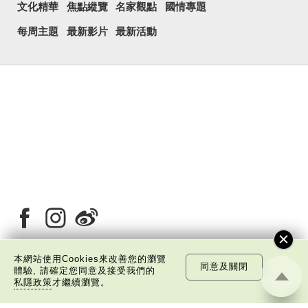
文化精華
焦點縱覽
名家觀點
國情專題
每周主題
最新影片
最新活動
本網站使用Cookies來改善您的瀏覽
同意及關閉
體驗, 請確定您同意及接受我們的
關於我們
版權告示
私隱政策聲明
免責聲明
私隱政策
才繼續瀏覽。