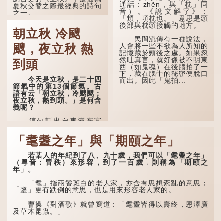
通話：zhěn，與「枕」同
夏秋交替之際最經典的詩句
音）。《說文解字》：
之一。
「䪴，項枕也。」意思是頭
後部與枕頭接觸的地方。
《立秋》全詩如下：
朝立秋 冷颼
民間流傳有一種說法，
茲晨戒流火，商飆早已
人會將一些不欲為人所知的
颼，夜立秋 熱
驚。 雲天收夏色，木
記憶藏於頸後之處。如果忽
葉動秋聲。
然吐真言，就好像被不明東
到頭
西（如鬼魂）在後腦拍了一
詩的前兩句寫的是：這
下，藏在腦中的秘密便脫口
一天早晨，天上的「流火」
今天是立秋，是二十四
而出。因此「鬼拍...
（指大火星，象徵暑氣）開
節氣中的第13個節氣。古
始消退，涼爽的秋風（商
語有云「朝立秋，冷颼颼；
飆，即西風）已經悄然吹
夜立秋，熱到頭。」是何含
起。後兩句，便是全詩的靈
義呢？
魂...
這句話出自東漢崔寔
《四民月令》：「朝立秋，
冷颼颼；夜立秋，熱到
「耄耋之年」與「期頤之年」
頭」。到了清代，顧祿在
《清嘉錄》中記錄蘇州風俗
若某人的年紀到了八、九十歲，我們可以「耄耋之年」
時，也引用了這句諺語。不
（粵音：冒秩）來形容，到了一百歲，則稱為「期頤之
過當地百姓的口頭說法是
年」。
「朝立秋，渹颼颼；夜立
秋，熱吽吽」。雖然用字略
有不同，但意思完全一致。
「耄」指兩鬢斑白的老人家，亦含有思想紊亂的意思；
「耋」更有跌倒的意思，也是用來形容老人家的。
那麼，這句話到底準不
準呢？它反映了古人的一種
曹操《對酒歌》就曾寫道：「耄耋皆得以壽終，恩澤廣
樸素觀察：如果立秋的精
及草木昆蟲。」
確...