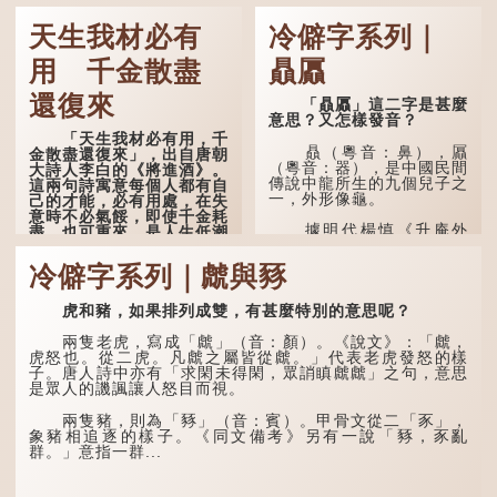
天生我材必有
冷僻字系列｜
用 千金散盡
贔屭
還復來
「贔屭」這二字是甚麼
意思？又怎樣發音？
「天生我材必有用，千
贔（粵音：鼻），屭
金散盡還復來」，出自唐朝
（粵音：器），是中國民間
大詩人李白的《將進酒》。
傳說中龍所生的九個兒子之
這兩句詩寓意每個人都有自
一，外形像龜。
己的才能，必有用處，在失
意時不必氣餒，即使千金耗
據明代楊慎《升庵外
盡，也可重來，是人生低潮
集》記載，龍生九子的次序
時激勵向上的名句。
排列為：贔屭、螭吻、蒲
冷僻字系列｜虤與豩
牢、狴犴、饕餮、蚣蝮、睚
原詩寫道：「人生得意
眥、狻猊、椒圖（此為其中
須盡歡，莫使金樽空對月。
一種說法）。
虎和豬，如果排列成雙，有甚麼特別的意思呢？
天生我材必有用，千金散盡
還復來。烹羊宰牛且為樂，
龍九子外形與能力各有
會須一飲三百杯。」意思是
兩隻老虎，寫成「虤」（音：顏）。《說文》：「虤，
不同，其中，贔屭原形像
說：上天給了我才能，必然
虎怒也。從二虎。凡虤之屬皆從虤。」代表老虎發怒的樣
龜，因為能負重，多作為碑
有用到的地方；即使千金散
子。唐人詩中亦有「求閑未得閑，眾誚瞋虤虤」之句，意思
座，有「碑下龜...
去，也終會重新得到。
是眾人的譏諷讓人怒目而視。
李白作此詩時，大約是
兩隻豬，則為「豩」（音：賓）。甲骨文從二「豕」，
天寶十一年。當時他已被唐
象豬相追逐的樣子。《同文備考》另有一說「豩，豕亂
玄宗賜金放還約八年，這期
群。」意指一群...
間經常與朋友遊山玩水，部
分詩作顯露出懷才...