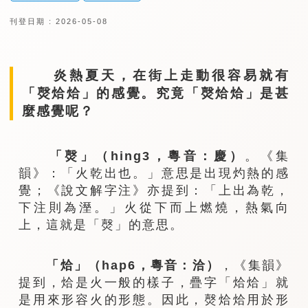
刊登日期 : 2026-05-08
炎熱夏天，在街上走動很容易就有
「㷫烚烚」的感覺。究竟「㷫烚烚」是甚
麼感覺呢？
「㷫」（
hing3，粵音：慶）
。《集
韻》：「火乾出也。」意思是出現灼熱的感
覺；《說文解字注》亦提到：「上出為乾，
下注則為溼。」火從下而上燃燒，熱氣向
上，這就是「㷫」的意思。
「烚」（
hap6，粵音：洽）
，《集韻》
提到，烚是火一般的樣子，疊字「烚烚」就
是用來形容火的形態。因此，㷫烚烚用於形