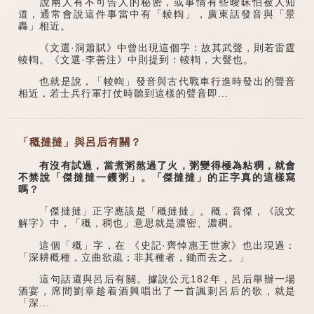
說兩人有不可告人的秘密，或事情有些曖昧怕被人知
道，通常會說這件事當中有「輘輷」，廣東話發音與「景
轟」相近。
《文選·洞簫賦》中曾出現這個字：故其武聲，則若雷霆
輘輷。《文選·李善注》中則提到：輘輷，大聲也。
也就是說，「輘輷」發音與古代戰車行進時發出的聲音
相近，若士兵行軍打仗時聽到這樣的聲音即...
「穊撻撻」與呂后有關？
有沒有試過，當煮粥熬過了火，粥變得極為粘稠，就會
不禁說「傑撻撻一鑊粥」。「傑撻撻」的正字真的這樣寫
嗎？
「傑撻撻」正字應該是「穊撻撻」。穊，音傑，《說文
解字》中，「穊，稠也」意思就是濃密、濃稠。
這個「穊」字，在 《史記·齊悼惠王世家》也出現過：
「深耕穊種，立曲欲疏；非其種者，鋤而去之。」
這句話還與呂后有關。據說公元182年，呂后舉辦一場
酒宴，席間劉章趁着酒興唱出了一首諷刺呂后的歌，就是
「深...