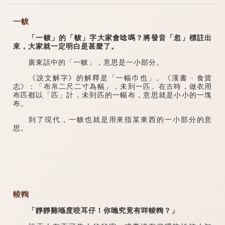
一帗
「一帗」的「帗」字大家會唸嗎？將發音「忽」標註出
來，大家就一定明白是甚麼了。
廣東話中的「一帗」，意思是一小部分。
《說文解字》的解釋是「一幅巾也」。《漢書 · 食貨
志》：「布帛二尺二寸為幅」，未到一匹。在古時，做衣用
布匹都以「匹」計，未到匹的一幅布，意思就是小小的一塊
布。
到了現代，一帗也就是用來指某東西的一小部分的意
思。
輘輷
「靜靜雞喺度咬耳仔！你哋究竟有咩輘輷？」