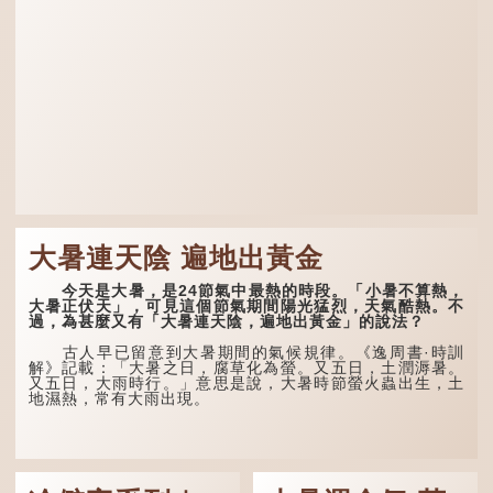
大暑連天陰 遍地出黃金
今天是大暑，是24節氣中最熱的時段。「小暑不算熱，
大暑正伏天」，可見這個節氣期間陽光猛烈，天氣酷熱。不
過，為甚麼又有「大暑連天陰，遍地出黃金」的說法？
古人早已留意到大暑期間的氣候規律。《逸周書·時訓
解》記載：「大暑之日，腐草化為螢。又五日，土潤溽暑。
又五日，大雨時行。」意思是說，大暑時節螢火蟲出生，土
地濕熱，常有大雨出現。