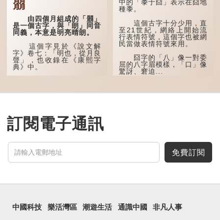
朤
中的「黍于囧」表示在囧地
種黍。
「叒」（音：若）原是
古代神話中的樹木名
由四個月組成的「朤」
這個古字十分少用，直
稱。 《說文解字·叒部》：
是一個古字，與「朗」同音
至21世紀，網絡上開始流
「叒，日初出東方湯谷所登
同義，本意是明亮晴朗。
行表情符號，這個字也被網
榑桑，叒木也。」
民當做表情符號來用。
這個字見於《說文解
「叕...
字》卷七：「明也，從月良
囧字的「八」像一對委
聲」，也收錄在《康熙字
屈的八字眉模樣，「口」像
典》中。
驚訝、窘迫...
這個字，用法頗多。
「朤朤乾坤，捨我其
誰。」乾坤是《周易》中的
兩個卦名，這裏指天地、宇
宙等，形容政治清明，天下
訂閱電子通訊
太平！
「天空朤朤，任鳥兒高
飛。」也是指天清氣明，鳥
兒可高飛。
免費訂閱
「朤朤脆脆」就是形容
辦事爽快乾脆。我們熟...
中國科技
樂活灣區
潮遊生活
通識中國
非凡人事