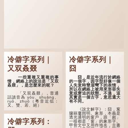
冷僻字系列｜
冷僻字系列｜
又双叒叕
囧
一些重複又重複的事
囧，是近年流行於網絡
情，網絡上的說法是「又双
的一個字，因字型好像一個
叒叕」，是怎麼來的呢？
人失意時雙眉彎下的表情，
所以在網絡上被用來形容失
意或窘迫的狀態。不過，這
「又双叒叕」，普通
其實是一個古字，意思還大
話讀音為 yòu、shuāng、
有不同。
ruò、zhuó（粵音近似：
又、雙、若、絕）
《說文解字》：囧，窻
牖丽廔闿明。象形，本義是
「又」和「双」比較
透光通明的窗戶，跟「囪」
易理解，前者表示再次，後
冷僻字系列：
一樣都是「窗」的象形字。
者表示一對，兩個「又」便
甲骨文中又用作地名，古書
是「双」。