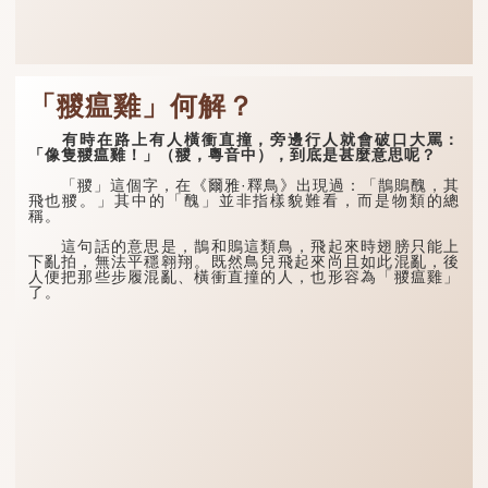
「翪瘟雞」何解？
有時在路上有人橫衝直撞，旁邊行人就會破口大罵：
「像隻翪瘟雞！」（翪，粵音中），到底是甚麼意思呢？
「翪」這個字，在《爾雅·釋鳥》出現過：「鵲鵙醜，其
飛也翪。」其中的「醜」並非指樣貌難看，而是物類的總
稱。
這句話的意思是，鵲和鵙這類鳥，飛起來時翅膀只能上
下亂拍，無法平穩翱翔。既然鳥兒飛起來尚且如此混亂，後
人便把那些步履混亂、橫衝直撞的人，也形容為「翪瘟雞」
了。