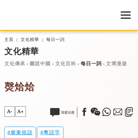
主頁
文化精華
每日一詞
文化精華
文化傳承
圖說中國
文化百科
每日一詞
文博漫遊
㷫烚烚
A-
A+
我要回應
廣東俗語
粵語字