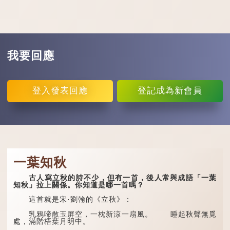
我要回應
登入
發表回應
登記
成為新會員
一葉知秋
古人寫立秋的詩不少，但有一首，後人常與成語「一葉
知秋」拉上關係。你知道是哪一首嗎？
這首就是宋·劉翰的《立秋》：
乳鴉啼散玉屏空，一枕新涼一扇風。 睡起秋聲無覓
處，滿階梧葉月明中。