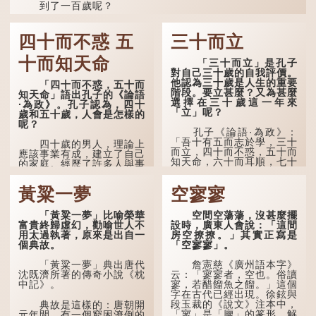
到了一百歲呢？
那麼就可以稱為「期頤」。《禮記.曲禮上》：「百年曰
期頤。」鄭玄註：「期，猶要也；頤，養也。不知衣服食
四十而不惑 五
三十而立
味，孝子要盡養道...
十而知天命
「三十而立」是孔子
對自己三十歲的自我評價。
他認為三十歲是人生的重要
「四十而不惑，五十而
階段。要立甚麼？又為甚麼
知天命」語出孔子的《論語
選擇在三十歲這一年來
·為政》。孔子認為，四十
「立」呢？
歲和五十歲，人會是怎樣的
呢？
孔子《論語·為政》：
「吾十有五而志於學，三十
四十歲的男人，理論上
而立，四十而不惑，五十而
應該事業有成，建立了自己
知天命，六十而耳順，七十
的家庭。經歷了許多人與事
而從心所欲，不逾矩。」
之後，對事物有了自己的判
斷能力，不會輕易為表象所
黃粱一夢
空寥寥
在古代，男子一般於二
迷惑。
十歲進行冠禮，冠禮完成後
便是成人，但由於未達壯
孔子在《論語·子罕》
「黃粱一夢」比喻榮華
空間空蕩蕩，沒甚麼擺
年，所以又稱「弱冠」。
也說：「知者不惑，仁者不
富貴終歸虛幻，勸喻世人不
設時，廣東人會說：「這間
《禮記·曲禮》明確記載：
憂，勇者不懼。」「知」與
用太過執著，原來是出自一
房空撩撩。」其實正寫是
「人生十年曰幼，學；二十
智慧的「智」相通，四十歲
個典故。
「空寥寥」。
曰弱，冠；三十曰壯，有
的男人應已累積足夠智慧，
室。」這說明三十歲在...
不再對自己的人生感到困
「黃粱一夢」典出唐代
詹憲慈《廣州語本字》
惑、憂慮與恐懼。
沈既濟所著的傳奇小說《枕
云：「寥寥者，空也。俗讀
中記》。
寥，若醋餾魚之餾。」這個
字在古代已經出現。徐鉉與
段玉裁的《說文》注本中，
典故是這樣的：唐朝開
「寥」是「廫」的篆形，解
元年間，有一個窮困潦倒的