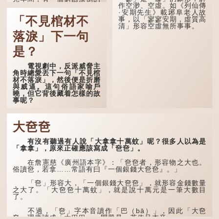
作空渺、空虛。如《列仙傳
盧姓書生，在上京赴考的途
·安期先生》載琊阜老人故
中經過一間旅店休息，碰巧
「不見棺材不
事，以「寥寥安期，虛質高
遇到一位呂姓道士，兩人暢
清」形容空虛無所事事。
談甚歡。
落淚」下一句
言談間，盧姓書生感慨
自己雖貴為讀書人，但一直
是？
未能考取功名，仍然貧困，
感到十分落泊。於是，道士
電視劇中，反派威脅主
拿出一個青瓷枕頭，讓...
角時總愛丟下一句「不見棺
材不落淚」，然後便是折磨
與威逼。這句俗語家喻戶
曉，但它背後藏着怎樣的故
事呢？
「不見棺材不落淚」的
原句，有說法是「不見棺材
大夿夿
不下淚」或「不見親棺不下
淚」，出自明朝蘭陵笑笑生
有沒有聽過有人說「大拿拿十萬蚊」呢？很多人以為是
所著的《金瓶梅詞話》第九
「拿拿」，原來正確應該寫成「夿夿」。
十八回。原意是指人未親眼
見到親人棺木，便不會真正
感到悲傷；後來引申為比喻
在詹憲慈《廣州語本字》：「夿夿者，形容物之大也。
人執迷不悟，不到徹底失
俗讀夿，若拿……常語有曰『一個銀錢大夿夿』。」
敗，便不肯罷休。
「夿」形容大，「一個銀錢大夿夿」，就形容金錢數量
許多人對這上半句耳熟
之大了。「大夿夿十萬蚊」，就是說十萬元是一筆大數目
能詳，但它其實還有下半句
了。
——「不到黃河心不死」...
不過，「夿」字本音讀作「巴（bā）」，因此「大夿
夿」理應讀成「大巴巴」。問題是，若依足本音，...