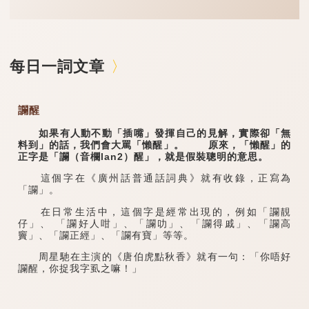
每日一詞文章
讕醒
如果有人動不動「插嘴」發揮自己的見解，實際卻「無
料到」的話，我們會大罵「懶醒」。 原來，「懶醒」的
正字是「讕（音欄lan2）醒」，就是假裝聰明的意思。
這個字在《廣州話普通話詞典》就有收錄，正寫為
「讕」。
在日常生活中，這個字是經常出現的，例如「讕靚
仔」、 「讕好人咁」、「讕叻」、「讕得戚」、「讕高
竇」、「讕正經」、「讕有寶」等等。
周星馳在主演的《唐伯虎點秋香》就有一句：「你唔好
讕醒，你捉我字虱之嘛！」