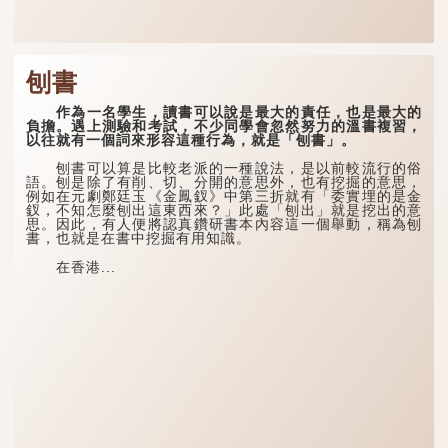
刨書
作為一名學生，讀書可以說是最大的責任，也是最大的
負擔。遇上測驗和考試，不少同學會忽然努力的溫書複習，
以往就有一個詞來形容這種行為，就是「刨書」。
刨書可以算是比較老派的一種說法，是以前較流行的俗
語。刨是除了有削、切、分開的意思外，也有挖掘的意思，
例如在元劇鄭廷玉《金鳳釵》中第三折就有「委實埋的是金
釵，不知怎麼刨出這東西來？」此處「刨出」就是挖出的意
思。因此，有人便將認真鑽研書本內容這一個舉動，稱為刨
書，也就是在書中挖掘有用知識。
在香港...