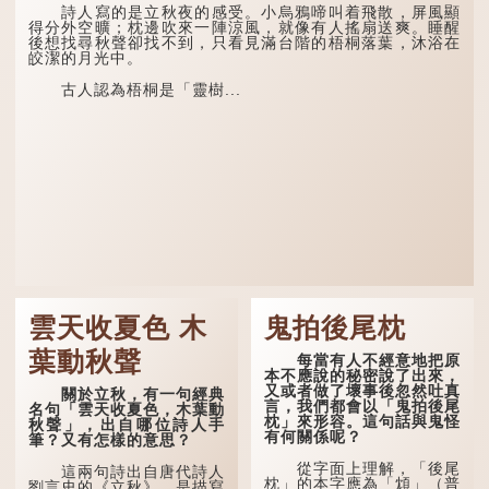
詩人寫的是立秋夜的感受。小烏鴉啼叫着飛散，屏風顯
得分外空曠；枕邊吹來一陣涼風，就像有人搖扇送爽。睡醒
後想找尋秋聲卻找不到，只看見滿台階的梧桐落葉，沐浴在
皎潔的月光中。
古人認為梧桐是「靈樹...
雲天收夏色 木
鬼拍後尾枕
葉動秋聲
每當有人不經意地把原
本不應說的秘密說了出來，
又或者做了壞事後忽然吐真
關於立秋，有一句經典
言，我們都會以「鬼拍後尾
名句「雲天收夏色，木葉動
枕」來形容。這句話與鬼怪
秋聲」，出自哪位詩人手
有何關係呢？
筆？又有怎樣的意思？
從字面上理解，「後尾
這兩句詩出自唐代詩人
枕」的本字應為「䪴」（普
劉言史的《立秋》，是描寫