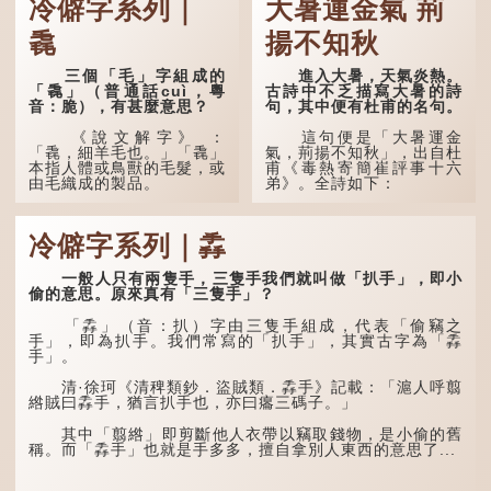
冷僻字系列｜
大暑運金氣 荊
毳
揚不知秋
三個「毛」字組成的
進入大暑，天氣炎熱。
「毳」（普通話cuì，粵
古詩中不乏描寫大暑的詩
音：脆），有甚麼意思？
句，其中便有杜甫的名句。
《說文解字》 ：
這句便是「大暑運金
「毳，細羊毛也。」「毳」
氣，荊揚不知秋」，出自杜
本指人體或鳥獸的毛髮，或
甫《毒熱寄簡崔評事十六
由毛織成的製品。
弟》。全詩如下：
人體表面，例如手臂等
大暑運金氣，荊揚不知
部位生長的細毛，也叫
秋。
冷僻字系列｜掱
「毳」，又叫「寒毛」、
「汗毛」。
林下有塌翼，水中無行
舟。
一般人只有兩隻手，三隻手我們就叫做「扒手」，即小
醫學上，「毳毛」是一
偷的意思。原來真有「三隻手」？
個專有名詞。它指人類在兒
五行當中「金」對應秋
童時期長出的一種細小、不
季，代表涼爽肅殺之氣。
「掱」（音：扒）字由三隻手組成，代表「偷竊之
易注意到卻又幾乎遍布全身
「運」是「運行」，生動地
手」，即為扒手。我們常寫的「扒手」，其實古字為「掱
的毛髮。毳毛的密度因人而
描寫大暑的酷熱阻礙金氣流
手」。
異，其長度則通常不會...
轉。「大暑運金氣」以誇張
手法描寫炎熱阻滯了季節更
清·徐珂《清稗類鈔．盜賊類．掱手》記載：「滬人呼翦
替。
綹賊曰掱手，猶言扒手也，亦曰癟三碼子。」
「荊揚」指...
其中「翦綹」即剪斷他人衣帶以竊取錢物，是小偷的舊
稱。而「掱手」也就是手多多，擅自拿別人東西的意思了...