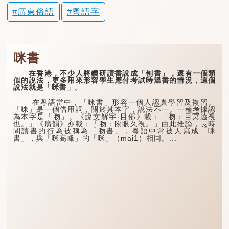
廣東俗語
粵語字
咪書
在香港，不少人將鑽研讀書說成「刨書」，還有一個類
似的說法，更多用來形容學生應付考試時溫書的情況，這個
說法就是「咪書」。
在粵語當中，「咪書」形容一個人認真學習及複習。
「咪」是一個借用詞，關於其本字，說法不一。一種考據認
為本字是「䀛」。《說文解字·目部》載：「䀛：目冥遠視
也。」《廣韻》亦載：「䀛：䀛眼久視。」由此推論，長時
間讀書的行為被稱為「䀛書」，粵語中常被人寫成「咪
書」，與「咪高峰」的「咪」（mai1）相同。...