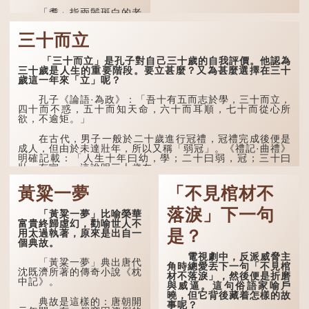
「耄」指兩鬢斑白的老
人家，亦含有思想紊亂的意
思；「耋」更有跌倒的意
三十而立
思，也是用來形容老人家
的。
「三十而立」是孔子對自己三十歲的自我評價。他認為
三十歲是人生的重要階段。要立甚麼？又為甚麼選擇在三十
曹操《對酒歌》就曾寫
歲這一年來「立」呢？
道：「耄耋皆得以壽終，恩
澤廣及草木昆蟲。」
孔子《論語·為政》：「吾十有五而志於學，三十而立，
四十而不惑，五十而知天命，六十而耳順，七十而從心所
到了一百歲呢？
欲，不逾矩。」
那麼就可以稱為「期
在古代，男子一般於二十歲進行冠禮，冠禮完成後便是
頤」。《禮記.曲禮上》：
成人，但由於未達壯年，所以又稱「弱冠」。《禮記·曲禮》
「百年曰期頤。」鄭玄註：
明確記載：「人生十年曰幼，學；二十曰弱，冠；三十曰
「期，猶要也；頤，養也。
壯，有室。」這說明三十歲在...
不知衣服食味，孝子要盡養
道...
黃粱一夢
「不見棺材不
落淚」下一句
「黃粱一夢」比喻榮華
富貴終歸虛幻，勸喻世人不
是？
用太過執著，原來是出自一
個典故。
電視劇中，反派威脅主
「黃粱一夢」典出唐代
角時總愛丟下一句「不見棺
沈既濟所著的傳奇小說《枕
材不落淚」，然後便是折磨
中記》。
與威逼。這句俗語家喻戶
曉，但它背後藏着怎樣的故
典故是這樣的：唐朝開
事呢？