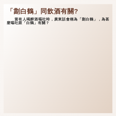
「劏白鶴」同飲酒有關?
當有人喝醉酒嘔吐時，廣東話會稱為「劏白鶴」，為甚
麼嘔吐跟「白鶴」有關？