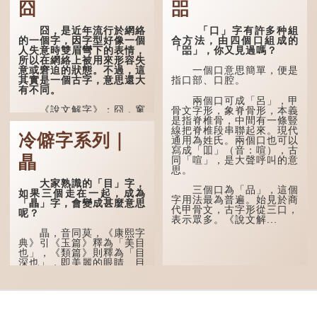
囧
㗊
囧，是近年流行於網絡
「口」字有許多种組
的一個字，因字型好像一個
合方法，由四個口組成的
人失意時雙眉彎下的表情，
「㗊」，你又見過嗎？
所以在網絡上被用來形容失
意或窘迫的狀態。不過，這
一個口意思簡單，便是
其實是一個古字，意思還大
指口部、口腔。
有不同。
兩個口可成「呂」，甲
《說文解字》：囧，窻
骨文字形，象脊骨形，本義
牖丽廔闿明。象形，本義是
是指脊椎骨，中間有一條豎
透光通明的窗戶，跟「囪」
線把脊椎段串聯起來。現代
冷僻字系列｜
一樣都是「窗」的象形字。
通用為姓氏。兩個口也可以
甲骨文中又用作地名，古書
寫成「吅」（音：喧），古
瞐
中的「黍于囧」表示在囧地
同「喧」，是大聲呼叫的意
種黍。
思。
大家熟識的「目」字，
這個古字十分少用，直
三個口為「品」，這個
如果三個走在一起，成為
至21世紀，網絡上開始流
字用法最為普遍。始見於商
「瞐」字，會變成甚麼意思
行表情符號，這個字也被網
代甲骨文，古字形從三口，
呢？
民當做表情符號來用。
表示眾多。《說文解...
瞐，音同莫，《康熙字
囧字的「八」像一對委
典》引《玉篇》釋為「美目
屈的八字眉模樣，「口」像
也」，《類篇》則釋為「目
驚訝、窘迫...
深也」，即美麗的眼睛、目
光深邃的意思。
多年前，蘋果手機推出
iPhone12時，曾宣傳它的
鏡頭有專業的運算攝影功