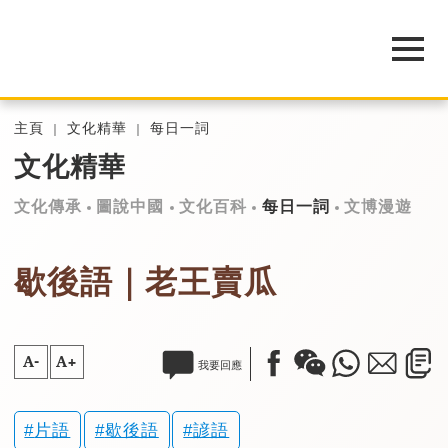
主頁
文化精華
每日一詞
文化精華
文化傳承
圖說中國
文化百科
每日一詞
文博漫遊
歇後語｜老王賣瓜
A-
A+
我要回應
片語
歇後語
諺語