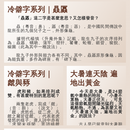
分詩作顯露出懷才...
「夿」形容大，「一個
銀錢大夿夿」，就形容金錢
冷僻字系列｜贔屭
數量之大了。「大夿夿十萬
蚊」，就是說十萬元是一筆
大數目了。
「贔屭」這二字是甚麼意思？又怎樣發音？
不過，「夿」字本音讀
贔（粵音：鼻），屭（粵音：器），是中國民間傳說中
作「巴（bā）」，因此
龍所生的九個兒子之一，外形像龜。
「大夿夿」理應讀成「大巴
巴」。問題是，若依足本
據明代楊慎《升庵外集》記載，龍生九子的次序排列
音，...
為：贔屭、螭吻、蒲牢、狴犴、饕餮、蚣蝮、睚眥、狻猊、
椒圖（此為其中一種說法）。
龍九子外形與能力各有不同，其中，贔屭原形像龜，因
為能負重，多作為碑座，有「碑下龜...
冷僻字系列｜
大暑連天陰 遍
虤與豩
地出黃金
虎和豬，如果排列成
今天是大暑，是24節
雙，有甚麼特別的意思呢？
氣中最熱的時段。「小暑不
算熱，大暑正伏天」，可見
這個節氣期間陽光猛烈，天
兩隻老虎，寫成「虤」
氣酷熱。不過，為甚麼又有
（音：顏）。《說文》：
「大暑連天陰，遍地出黃
「虤，虎怒也。從二虎。凡
金」的說法？
虤之屬皆從虤。」代表老虎
發怒的樣子。唐人詩中亦有
「求閑未得閑，眾誚瞋虤
古人早已留意到大暑期
虤」之句，意思是眾人的譏
間的氣候規律。《逸周書·