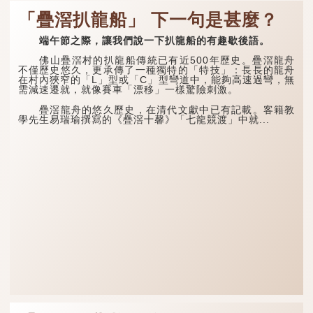
「疊滘扒龍船」 下一句是甚麼？
端午節之際，讓我們說一下扒龍船的有趣歇後語。
佛山疊滘村的扒龍船傳統已有近500年歷史。疊滘龍舟
不僅歷史悠久，更承傳了一種獨特的「特技」：長長的龍舟
在村內狹窄的「L」型或「C」型彎道中，能夠高速過彎，無
需減速遷就，就像賽車「漂移」一樣驚險刺激。
疊滘龍舟的悠久歷史，在清代文獻中已有記載。客籍教
學先生易瑞瑜撰寫的《疊滘十馨》「七龍競渡」中就...