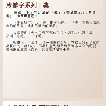
諷讓人怒目而視。
時訓解》記載：「大暑之
冷僻字系列｜毳
日，腐草化為螢。又五日，
土潤溽暑。又五日，大雨時
兩隻豬，則為「豩」
行。」意思是說，大暑時節
（音：賓）。甲骨文從二
三個「毛」字組成的「毳」（普通話cuì，粵音：
螢火蟲出生，土地濕熱，常
「豕」，象豬相追逐的樣
脆），有甚麼意思？
有大雨出現。
子。《同文備考》另有一說
「豩，豕亂群。」意指一
《說文解字》 ：「毳，細羊毛也。」「毳」本指人體或
群...
鳥獸的毛髮，或由毛織成的製品。
人體表面，例如手臂等部位生長的細毛，也叫「毳」，
又叫「寒毛」、「汗毛」。
醫學上，「毳毛」是一個專有名詞。它指人類在兒童時
期長出的一種細小、不易注意到卻又幾乎遍布全身的毛髮。
毳毛的密度因人而異，其長度則通常不會...