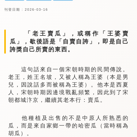
刊登日期 : 2026-03-16
「老王賣瓜」，或稱作「王婆賣
瓜」，歇後語是「自賣自誇」，即是自己
誇獎自己所賣的東西。
這句話來自一個宋朝時期的民間傳說。
老王，姓王名坡，又被人稱為王婆（本是男
兒，因說話多而被稱為王婆）。他本是西夏
人，宋朝時期因邊境戰亂頻繁，因此到了宋
朝都城汴京，繼續其老本行：賣瓜。
他種植及出售的不是中原人所熟悉的
瓜，而是來自家鄉一帶的哈密瓜（當時稱為
胡瓜）。