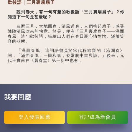
歇後語｜三月裏扇扇子
說到春天，有一句有趣的歇後語「三月裏扇扇子」？你
知道下一句是甚麼呢？
農曆三月，大地回春，清風送爽，人們搖起扇子，感受
陣陣清風吹來的快意。於是，便有「三月裏扇扇子——滿面
春風」這句歇後語，描繪出人們在春日裏心情愉悅、滿臉笑
容的狀態。
「滿面春風」這詞語曾見於宋代程節齋的《沁園春》
詞：「滿面春風，一團和氣，發露胸中書與詩。」後來，元
代王實甫在《麗春堂》第一折中也有...
我要回應
登入
發表回應
登記
成為新會員