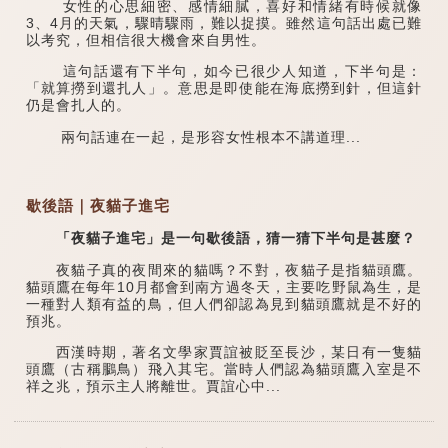
女性的心思細密、感情細膩，喜好和情緒有時候就像
3、4月的天氣，驟晴驟雨，難以捉摸。雖然這句話出處已難
以考究，但相信很大機會來自男性。
這句話還有下半句，如今已很少人知道，下半句是：
「就算撈到還扎人」。意思是即使能在海底撈到針，但這針
仍是會扎人的。
兩句話連在一起，是形容女性根本不講道理...
歇後語｜夜貓子進宅
「夜貓子進宅」是一句歇後語，猜一猜下半句是甚麼？
夜貓子真的夜間來的貓嗎？不對，夜貓子是指貓頭鷹。
貓頭鷹在每年10月都會到南方過冬天，主要吃野鼠為生，是
一種對人類有益的鳥，但人們卻認為見到貓頭鷹就是不好的
預兆。
西漢時期，著名文學家賈誼被貶至長沙，某日有一隻貓
頭鷹（古稱鵩鳥）飛入其宅。當時人們認為貓頭鷹入室是不
祥之兆，預示主人將離世。賈誼心中...