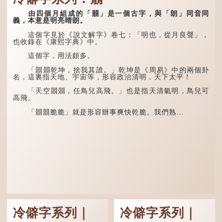
盜賊類．掱手》記載：「滬
是「双」。
人呼翦綹賊曰掱手，猶言扒
由四個月組成的「朤」是一個古字，與「朗」同音同
手也，亦曰癟三碼子。」
「叒」（音：若）原是
義，本意是明亮晴朗。
古代神話中的樹木名
其中「翦綹」即剪斷他
稱。 《說文解字·叒部》：
這個字見於《說文解字》卷七：「明也，從月良聲」，
人衣帶以竊取錢物，是小偷
「叒，日初出東方湯谷所登
也收錄在《康熙字典》中。
的舊稱。而「掱手」也就是
榑桑，叒木也。」
手多多，擅自拿別人東西的
這個字，用法頗多。
意思了...
「叕...
「朤朤乾坤，捨我其誰。」乾坤是《周易》中的兩個卦
名，這裏指天地、宇宙等，形容政治清明，天下太平！
「天空朤朤，任鳥兒高飛。」也是指天清氣明，鳥兒可
高飛。
「朤朤脆脆」就是形容辦事爽快乾脆。我們熟...
冷僻字系列｜
冷僻字系列｜