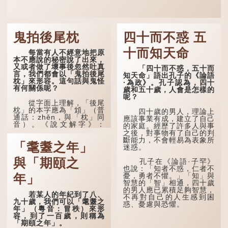
鬼拍後尾枕
四十而不惑 五
十而知天命
每當有人不經意地把原
本不應說的秘密說了出來，
又或者做了壞事後忽然吐真
「四十而不惑，五十而
言，我們都會以「鬼拍後尾
知天命」語出孔子的《論語
枕」來形容。這句話與鬼怪
·為政》。孔子認為，四十
有何關係呢？
歲和五十歲，人會是怎樣的
呢？
從字面上理解，「後尾
枕」的本字應為「䪴」（普
四十歲的男人，理論上
通話：zhěn，與「枕」同
應該事業有成，建立了自己
音）。《說文解字》：
的家庭。經歷了許多人與事
「䪴，項枕也。」意思是頭
之後，對事物有了自己的判
後部與枕頭接觸的地方。
斷能力，不會輕易為表象所
「耄耋之年」
迷惑。
民間流傳有一種說法，
人會將一些不欲為人所知的
與「期頤之
孔子在《論語·子罕》
記憶藏於頸後之處。如果忽
也說：「知者不惑，仁者不
然吐真言，就好像被不明東
憂，勇者不懼。」「知」與
年」
西（如鬼魂）在後腦拍了一
智慧的「智」相通，四十歲
下，藏在腦中的秘密便脫口
的男人應已累積足夠智慧，
若某人的年紀到了八、
而出。因此「鬼拍...
不再對自己的人生感到困
九十歲，我們可以「耄耋之
惑、憂慮與恐懼。
年」（粵音：冒秩）來形
容，到了一百歲，則稱為
「期頤之年」。