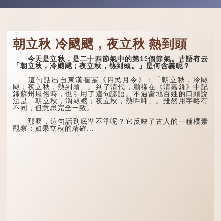
朝立秋 冷颼颼，夜立秋 熱到頭
今天是立秋，是二十四節氣中的第13個節氣。古語有云
「朝立秋，冷颼颼；夜立秋，熱到頭。」是何含義呢？
這句話出自東漢崔寔《四民月令》：「朝立秋，冷颼
颼；夜立秋，熱到頭」。到了清代，顧祿在《清嘉錄》中記
錄蘇州風俗時，也引用了這句諺語。不過當地百姓的口頭說
法是「朝立秋，渹颼颼；夜立秋，熱吽吽」。雖然用字略有
不同，但意思完全一致。
那麼，這句話到底準不準呢？它反映了古人的一種樸素
觀察：如果立秋的精確...