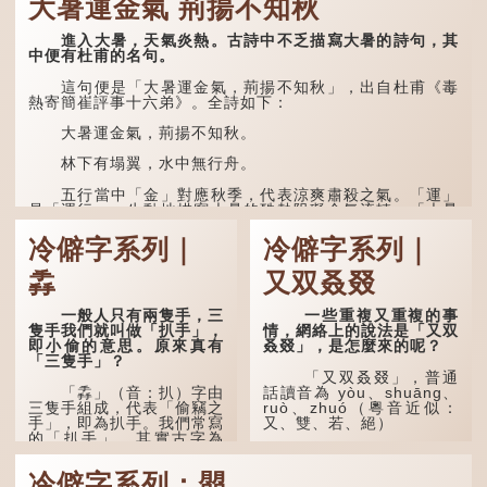
大暑運金氣 荊揚不知秋
進入大暑，天氣炎熱。古詩中不乏描寫大暑的詩句，其
中便有杜甫的名句。
這句便是「大暑運金氣，荊揚不知秋」，出自杜甫《毒
熱寄簡崔評事十六弟》。全詩如下：
大暑運金氣，荊揚不知秋。
林下有塌翼，水中無行舟。
五行當中「金」對應秋季，代表涼爽肅殺之氣。「運」
是「運行」，生動地描寫大暑的酷熱阻礙金氣流轉。「大暑
運金氣」以誇張手法描寫炎熱阻滯了季節更替。
冷僻字系列｜
冷僻字系列｜
「荊揚」指...
掱
又双叒叕
一般人只有兩隻手，三
一些重複又重複的事
隻手我們就叫做「扒手」，
情，網絡上的說法是「又双
即小偷的意思。原來真有
叒叕」，是怎麼來的呢？
「三隻手」？
「又双叒叕」，普通
「掱」（音：扒）字由
話讀音為 yòu、shuāng、
三隻手組成，代表「偷竊之
ruò、zhuó（粵音近似：
手」，即為扒手。我們常寫
又、雙、若、絕）
的「扒手」，其實古字為
「掱手」。
「又」和「双」比較
易理解，前者表示再次，後
冷僻字系列：朤
清·徐珂《清稗類鈔．
者表示一對，兩個「又」便