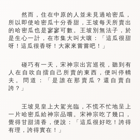
然而，住在中原的人並未見過哈密瓜，
所以即使哈密瓜十分香甜，王坡每天所賣出
的哈密瓜也是寥寥可數。王坡別無法子，於
是生心一計，在市集大叫大嚷：「這瓜很甜
呀！這瓜很香呀！大家來嘗嘗吧！」
碰巧有一天，宋神宗出宮巡視，聽到有
人在自吹自擂自己所賣的東西，便叫停轎
夫。問道：「是誰在那賣瓜？還自賣自
誇？」
王坡見皇上大駕光臨，不慌不忙地呈上
一片哈密瓜給神宗品嚐。宋神宗吃了幾口，
覺得甘甜清香，便說：「這瓜很好吃！誇得
有理，誇得實在！」