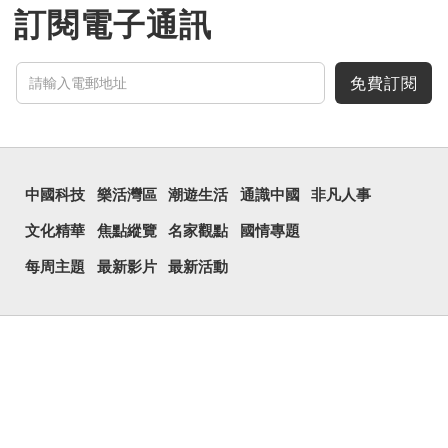
能，便用上「瞐」這個字，
訂閱電子通訊
表達iPhone12有由8位提
升至10位HDR影片拍攝功
能，能自動進行杜比視界調
色，達到專...
免費訂閱
中國科技
樂活灣區
潮遊生活
通識中國
非凡人事
文化精華
焦點縱覽
名家觀點
國情專題
每周主題
最新影片
最新活動