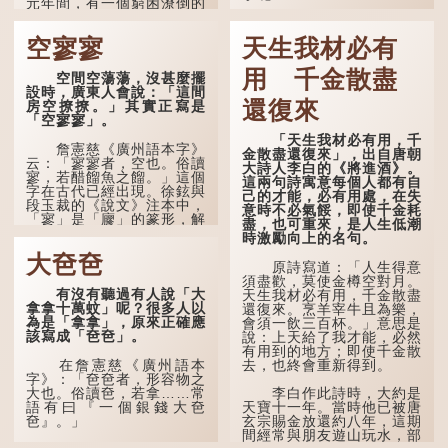
元年間，有一個窮困潦倒的
盧姓書生，在上京赴考的途
「不見棺材不落淚」的
中經過一間旅店休息，碰巧
原句，有說法是「不見棺材
空寥寥
天生我材必有
遇到一位呂姓道士，兩人暢
不下淚」或「不見親棺不下
談甚歡。
淚」，出自明朝蘭陵笑笑生
用 千金散盡
空間空蕩蕩，沒甚麼擺
所著的《金瓶梅詞話》第九
言談間，盧姓書生感慨
設時，廣東人會說：「這間
十八回。原意是指人未親眼
自己雖貴為讀書人，但一直
還復來
房空撩撩。」其實正寫是
見到親人棺木，便不會真正
未能考取功名，仍然貧困，
「空寥寥」。
感到悲傷；後來引申為比喻
感到十分落泊。於是，道士
人執迷不悟，不到徹底失
「天生我材必有用，千
拿出一個青瓷枕頭，讓...
敗，便不肯罷休。
詹憲慈《廣州語本字》
金散盡還復來」，出自唐朝
云：「寥寥者，空也。俗讀
大詩人李白的《將進酒》。
寥，若醋餾魚之餾。」這個
許多人對這上半句耳熟
這兩句詩寓意每個人都有自
字在古代已經出現。徐鉉與
能詳，但它其實還有下半句
己的才能，必有用處，在失
段玉裁的《說文》注本中，
——「不到黃河心不死」...
意時不必氣餒，即使千金耗
「寥」是「廫」的篆形，解
盡，也可重來，是人生低潮
作空渺、空虛。如《列仙傳
時激勵向上的名句。
·安期先生》載琊阜老人故
大夿夿
事，以「寥寥安期，虛質高
原詩寫道：「人生得意
清」形容空虛無所事事。
須盡歡，莫使金樽空對月。
有沒有聽過有人說「大
天生我材必有用，千金散盡
拿拿十萬蚊」呢？很多人以
還復來。烹羊宰牛且為樂，
為是「拿拿」，原來正確應
會須一飲三百杯。」意思是
該寫成「夿夿」。
說：上天給了我才能，必然
有用到的地方；即使千金散
去，也終會重新得到。
在詹憲慈《廣州語本
字》：「夿夿者，形容物之
大也。俗讀夿，若拿……常
李白作此詩時，大約是
語有曰『一個銀錢大夿
天寶十一年。當時他已被唐
夿』。」
玄宗賜金放還約八年，這期
間經常與朋友遊山玩水，部