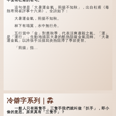
有大雨出現。
個專有名詞。它指人類在兒
童時期長出的一種細小、不
這句便是「大暑運金氣，荊揚不知秋」，出自杜甫《毒
易注意到卻又幾乎遍布全身
熱寄簡崔評事十六弟》。全詩如下：
的毛髮。毳毛的密度因人而
異，其長度則通常不會...
大暑運金氣，荊揚不知秋。
林下有塌翼，水中無行舟。
五行當中「金」對應秋季，代表涼爽肅殺之氣。「運」
是「運行」，生動地描寫大暑的酷熱阻礙金氣流轉。「大暑
運金氣」以誇張手法描寫炎熱阻滯了季節更替。
「荊揚」指...
冷僻字系列｜掱
一般人只有兩隻手，三隻手我們就叫做「扒手」，即小
偷的意思。原來真有「三隻手」？