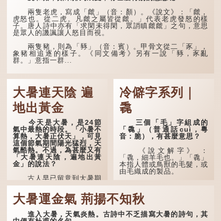
還復來。烹羊宰牛且為樂，
會須一飲三百杯。」意思是
兩隻老虎，寫成「虤」（音：顏）。《說文》：「虤，
說：上天給了我才能，必然
虎怒也。從二虎。凡虤之屬皆從虤。」代表老虎發怒的樣
有用到的地方；即使千金散
子。唐人詩中亦有「求閑未得閑，眾誚瞋虤虤」之句，意思
去，也終會重新得到。
是眾人的譏諷讓人怒目而視。
李白作此詩時，大約是
兩隻豬，則為「豩」（音：賓）。甲骨文從二「豕」，
天寶十一年。當時他已被唐
象豬相追逐的樣子。《同文備考》另有一說「豩，豕亂
玄宗賜金放還約八年，這期
群。」意指一群...
間經常與朋友遊山玩水，部
分詩作顯露出懷才...
大暑連天陰 遍
冷僻字系列｜
地出黃金
毳
今天是大暑，是24節
三個「毛」字組成的
氣中最熱的時段。「小暑不
「毳」（普通話cuì，粵
算熱，大暑正伏天」，可見
音：脆），有甚麼意思？
這個節氣期間陽光猛烈，天
氣酷熱。不過，為甚麼又有
《說文解字》 ：
「大暑連天陰，遍地出黃
「毳，細羊毛也。」「毳」
金」的說法？
本指人體或鳥獸的毛髮，或
由毛織成的製品。
古人早已留意到大暑期
間的氣候規律。《逸周書·
人體表面，例如手臂等
時訓解》記載：「大暑之
部位生長的細毛，也叫
大暑運金氣 荊揚不知秋
日，腐草化為螢。又五日，
「毳」，又叫「寒毛」、
土潤溽暑。又五日，大雨時
「汗毛」。
行。」意思是說，大暑時節
進入大暑，天氣炎熱。古詩中不乏描寫大暑的詩句，其
螢火蟲出生，土地濕熱，常
醫學上，「毳毛」是一
中便有杜甫的名句。