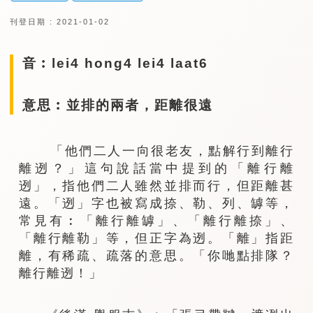
刊登日期 : 2021-01-02
音︰lei4 hong4 lei4 laat6
意思︰並排的兩者，距離很遠
「他們二人一向很老友，點解行到離行
離迾？」這句說話當中提到的「離行離
迾」，指他們二人雖然並排而行，但距離甚
遠。「迾」字也被寫成捺、勒、列、罅等，
常見有︰「離行離罅」、「離行離捺」、
「離行離勒」等，但正字為迾。「離」指距
離，有稀疏、疏落的意思。「你哋點排隊？
離行離迾！」