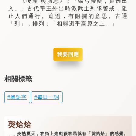
《後漢·輿服志》︰「張弓帶鞬，遮迾出
入。」古代帝王外出時派武士列隊警戒，阻
止人們通行。遮迾，有阻攔的意思。古通
「列」，排列：「相與迾乎高原之上。」
我要回應
相關標籤
粵語字
每日一詞
㷫烚烚
炎熱夏天，在街上走動很容易就有「㷫烚烚」的感覺。