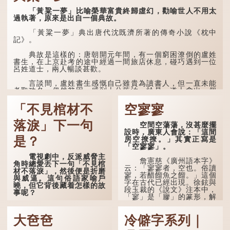
孔子在《論語·子罕》
「黃粱一夢」比喻榮華富貴終歸虛幻，勸喻世人不用太
也說：「知者不惑，仁者不
過執著，原來是出自一個典故。
憂，勇者不懼。」「知」與
智慧的「智」相通，四十歲
「黃粱一夢」典出唐代沈既濟所著的傳奇小說《枕中
的男人應已累積足夠智慧，
記》。
不再對自己的人生感到困
惑、憂慮與恐懼。
典故是這樣的：唐朝開元年間，有一個窮困潦倒的盧姓
書生，在上京赴考的途中經過一間旅店休息，碰巧遇到一位
呂姓道士，兩人暢談甚歡。
言談間，盧姓書生感慨自己雖貴為讀書人，但一直未能
考取功名，仍然貧困，感到十分落泊。於是，道士拿出一個
青瓷枕頭，讓...
「不見棺材不
空寥寥
落淚」下一句
空間空蕩蕩，沒甚麼擺
設時，廣東人會說：「這間
是？
房空撩撩。」其實正寫是
「空寥寥」。
電視劇中，反派威脅主
詹憲慈《廣州語本字》
角時總愛丟下一句「不見棺
云：「寥寥者，空也。俗讀
材不落淚」，然後便是折磨
寥，若醋餾魚之餾。」這個
與威逼。這句俗語家喻戶
字在古代已經出現。徐鉉與
曉，但它背後藏着怎樣的故
段玉裁的《說文》注本中，
事呢？
「寥」是「廫」的篆形，解
作空渺、空虛。如《列仙傳
「不見棺材不落淚」的
·安期先生》載琊阜老人故
原句，有說法是「不見棺材
大夿夿
冷僻字系列｜
事，以「寥寥安期，虛質高
不下淚」或「不見親棺不下
清」形容空虛無所事事。
淚」，出自明朝蘭陵笑笑生