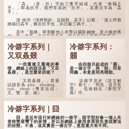
「掱」（音：扒）字由三隻手組成，代表「偷竊之
手」，即為扒手。我們常寫的「扒手」，其實古字為「掱
手」。
清·徐珂《清稗類鈔．盜賊類．掱手》記載：「滬人呼翦
綹賊曰掱手，猶言扒手也，亦曰癟三碼子。」
其中「翦綹」即剪斷他人衣帶以竊取錢物，是小偷的舊
稱。而「掱手」也就是手多多，擅自拿別人東西的意思了...
冷僻字系列｜
冷僻字系列：
又双叒叕
朤
一些重複又重複的事
由四個月組成的「朤」
情，網絡上的說法是「又双
是一個古字，與「朗」同音
叒叕」，是怎麼來的呢？
同義，本意是明亮晴朗。
「又双叒叕」，普通
這個字見於《說文解
話讀音為 yòu、shuāng、
字》卷七：「明也，從月良
ruò、zhuó（粵音近似：
聲」，也收錄在《康熙字
又、雙、若、絕）
典》中。
「又」和「双」比較
這個字，用法頗多。
易理解，前者表示再次，後
冷僻字系列｜囧
者表示一對，兩個「又」便
「朤朤乾坤，捨我其
是「双」。
誰。」乾坤是《周易》中的
兩個卦名，這裏指天地、宇
囧，是近年流行於網絡的一個字，因字型好像一個人失
「叒」（音：若）原是
宙等，形容政治清明，天下
意時雙眉彎下的表情，所以在網絡上被用來形容失意或窘迫
古代神話中的樹木名
太平！
的狀態。不過，這其實是一個古字，意思還大有不同。