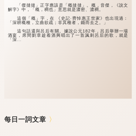
「傑撻撻」正字應該是「穊撻撻」。穊，音傑，《說文
解字》中，「穊，稠也」意思就是濃密、濃稠。
這個「穊」字，在 《史記·齊悼惠王世家》也出現過：
「深耕穊種，立曲欲疏；非其種者，鋤而去之。」
這句話還與呂后有關。據說公元182年，呂后舉辦一場
酒宴，席間劉章趁着酒興唱出了一首諷刺呂后的歌，就是
「深...
每日一詞文章