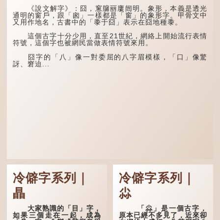
稱。 《說文解字·叒部》：
「叒，日初出東方湯谷所登
「天空朤朤，任鳥兒高
《說文解字》：囧，窻牖丽廔闿明。象形，本義是透光
榑桑，叒木也。」
飛。」也是指天清氣明，鳥
通明的窗戶，跟「囪」一樣都是「窗」的象形字。甲骨文中
兒可高飛。
又用作地名，古書中的「黍于囧」表示在囧地種黍。
「叕...
「朤朤脆脆」就是形容
這個古字十分少用，直至21世紀，網絡上開始流行表情
辦事爽快乾脆。我們熟...
符號，這個字也被網民當做表情符號來用。
囧字的「八」像一對委屈的八字眉模樣，「口」像驚
訝、窘迫...
冷僻字系列｜
冷僻字系列｜
瞐
尛
大家熟識的「目」字，
「尛」是一個古字，
如果三個走在一起，成為
原本已經不多見了，近來卻