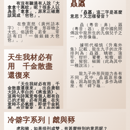
贔屭
有沒有聽過有人說「大
所著的《金瓶梅詞話》第九
拿拿十萬蚊」呢？很多人以
十八回。原意是指人未親眼
為是「拿拿」，原來正確應
見到親人棺木，便不會真正
「贔屭」這二字是甚麼
該寫成「夿夿」。
感到悲傷；後來引申為比喻
意思？又怎樣發音？
人執迷不悟，不到徹底失
敗，便不肯罷休。
在詹憲慈《廣州語本
贔（粵音：鼻），屭
字》：「夿夿者，形容物之
（粵音：器），是中國民間
大也。俗讀夿，若拿……常
許多人對這上半句耳熟
傳說中龍所生的九個兒子之
語有曰『一個銀錢大夿
能詳，但它其實還有下半句
一，外形像龜。
夿』。」
——「不到黃河心不死」...
據明代楊慎《升庵外
「夿」形容大，「一個
集》記載，龍生九子的次序
銀錢大夿夿」，就形容金錢
排列為：贔屭、螭吻、蒲
天生我材必有
數量之大了。「大夿夿十萬
牢、狴犴、饕餮、蚣蝮、睚
蚊」，就是說十萬元是一筆
眥、狻猊、椒圖（此為其中
大數目了。
用 千金散盡
一種說法）。
不過，「夿」字本音讀
龍九子外形與能力各有
還復來
作「巴（bā）」，因此
不同，其中，贔屭原形像
「大夿夿」理應讀成「大巴
龜，因為能負重，多作為碑
「天生我材必有用，千
巴」。問題是，若依足本
座，有「碑下龜...
金散盡還復來」，出自唐朝
音，...
大詩人李白的《將進酒》。
這兩句詩寓意每個人都有自
己的才能，必有用處，在失
意時不必氣餒，即使千金耗
盡，也可重來，是人生低潮
時激勵向上的名句。
冷僻字系列｜虤與豩
原詩寫道：「人生得意
須盡歡，莫使金樽空對月。
虎和豬，如果排列成雙，有甚麼特別的意思呢？
天生我材必有用，千金散盡