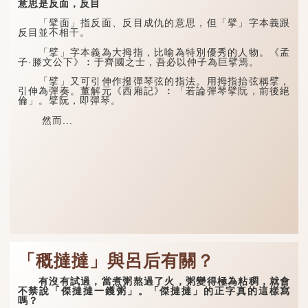
意思是反面，反目
「擘面」指反面、反目成仇的意思，但「擘」字本義跟
反目並不相干。
「擘」字本義為大拇指，比喻為特別優秀的人物。《孟
子·滕文公下》︰于齊國之士，吾必以仲子為巨擘焉。
「擘」又可引伸作撥彈琴弦的指法。用拇指抬弦稱擘，
引伸為彈奏。董解元《西廂記》︰「若論彈琴擘阮，前後絕
倫」。擘阮，即彈琴。
然而...
「穊撻撻」與呂后有關？
有沒有試過，當煮粥熬過了火，粥變得極為粘稠，就會
不禁說「傑撻撻一鑊粥」。「傑撻撻」的正字真的這樣寫
嗎？