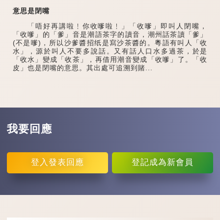
意思是閉嘴
「唔好再講啦﹗你收嗲啦﹗」「收嗲」即叫人閉嘴，
「收嗲」的「爹」音是潮語茶字的讀音，潮州話茶讀「爹」
(不是嗲)，所以沙爹醬招纸是寫沙茶醬的。粵語有叫人「收
水」，源於叫人不要多說話。又有話人口水多過茶，於是
「收水」變成「收茶」，再借用潮音變成「收嗲」了。「收
皮」也是閉嘴的意思。其出處可追溯到賭...
我要回應
登入
發表回應
登記
成為新會員