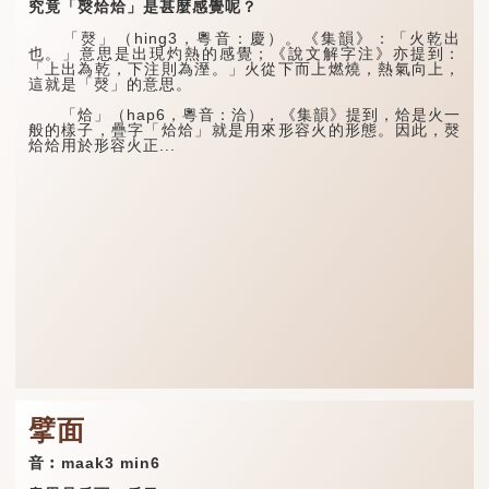
究竟「㷫烚烚」是甚麼感覺呢？
「㷫」（hing3，粵音：慶）。《集韻》：「火乾出
也。」意思是出現灼熱的感覺；《說文解字注》亦提到：
「上出為乾，下注則為溼。」火從下而上燃燒，熱氣向上，
這就是「㷫」的意思。
「烚」（hap6，粵音：洽），《集韻》提到，烚是火一
般的樣子，疊字「烚烚」就是用來形容火的形態。因此，㷫
烚烚用於形容火正...
擘面
音︰maak3 min6