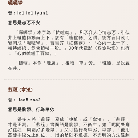
囉囉攣
音︰lo1 lo1 lyun1
意思是忐忑不安
「囉囉攣」本字為「轆轤轉」。凡形容人心情忐忑，引似
井上轆轤轉動而上下，故有「轆轤轉」之謂。後方言口訛而
變調成「囉囉攣」。曹雪芹《紅樓夢》︰「心內一上一下，
輾轉纏綿，竟像轆轤一般。」90年代電影《客途秋恨》也有
︰「心似轆轤千百轉。」
「轆轤」本作「鹿盧」，後增「車」旁。「轆轤」是設置
在井...
藞䕢 (拿渣)
音︰ laa5 zaa2
意思是骯髒、行為卑劣
很多人將「藞䕢」寫成「揦鮓」或「拿渣」，「藞䕢」
才是正寫。「藞䕢」書面語是骯髒、不衛生，如「呢間餐廳
好藞䕢，周圍好多老鼠﹗」又可指行為卑劣、卑鄙，「他用
藞䕢手段先上到位。」指的是以不道德、不光明的方法達到