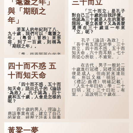
「耄耋之年」
三十而立
與「期頤之
「三十而立」是孔子
對自己三十歲的自我評價。
年」
他認為三十歲是人生的重要
階段。要立甚麼？又為甚麼
選擇在三十歲這一年來
若某人的年紀到了八、
「立」呢？
九十歲，我們可以「耄耋之
年」（粵音：冒秩）來形
孔子《論語·為政》：
容，到了一百歲，則稱為
「吾十有五而志於學，三十
「期頤之年」。
而立，四十而不惑，五十而
知天命，六十而耳順，七十
「耄」指兩鬢斑白的老
而從心所欲，不逾矩。」
人家，亦含有思想紊亂的意
思；「耋」更有跌倒的意
四十而不惑 五
在古代，男子一般於二
思，也是用來形容老人家
十歲進行冠禮，冠禮完成後
的。
便是成人，但由於未達壯
十而知天命
年，所以又稱「弱冠」。
曹操《對酒歌》就曾寫
《禮記·曲禮》明確記載：
道：「耄耋皆得以壽終，恩
「四十而不惑，五十而
「人生十年曰幼，學；二十
澤廣及草木昆蟲。」
知天命」語出孔子的《論語
曰弱，冠；三十曰壯，有
·為政》。孔子認為，四十
室。」這說明三十歲在...
到了一百歲呢？
歲和五十歲，人會是怎樣的
呢？
那麼就可以稱為「期
頤」。《禮記.曲禮上》：
四十歲的男人，理論上
「百年曰期頤。」鄭玄註：
應該事業有成，建立了自己
「期，猶要也；頤，養也。
的家庭。經歷了許多人與事
不知衣服食味，孝子要盡養
之後，對事物有了自己的判
道...
斷能力，不會輕易為表象所
黃粱一夢
迷惑。