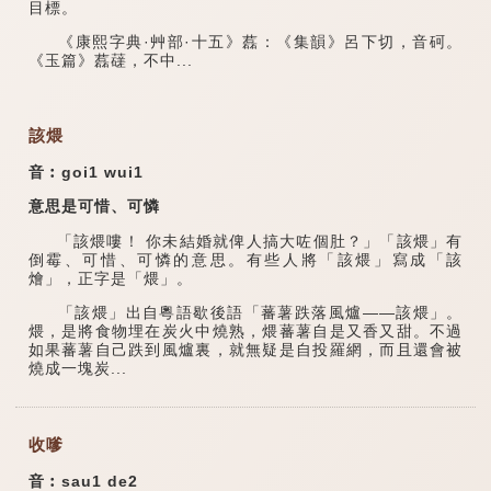
目標。
《康熙字典·艸部·十五》藞：《集韻》呂下切，音砢。
《玉篇》藞䕢，不中...
該煨
音︰goi1 wui1
意思是可惜、可憐
「該煨嘍！ 你未結婚就俾人搞大咗個肚？」「該煨」有
倒霉、可惜、可憐的意思。有些人將「該煨」寫成「該
燴」，正字是「煨」。
「該煨」出自粵語歇後語「蕃薯跌落風爐——該煨」。
煨，是將食物埋在炭火中燒熟，煨蕃薯自是又香又甜。不過
如果蕃薯自己跌到風爐裏，就無疑是自投羅網，而且還會被
燒成一塊炭...
收嗲
音︰sau1 de2