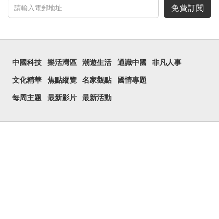
表示眾多。《說文解...
免費訂閱
中國科技
樂活灣區
潮遊生活
通識中國
非凡人事
文化精華
焦點縱覽
名家觀點
國情專題
每周主題
最新影片
最新活動