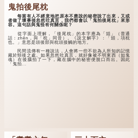
鬼拍後尾枕
每當有人不經意地把原本不應說的秘密說了出來，又或
者做了壞事後忽然吐真言，我們都會以「鬼拍後尾枕」來形
容。這句話與鬼怪有何關係呢？
從字面上理解，「後尾枕」的本字應為「䪴」（普通
話：zhěn，與「枕」同音）。《說文解字》：「䪴，項枕
也。」意思是頭後部與枕頭接觸的地方。
民間流傳有一種說法，人會將一些不欲為人所知的記憶
藏於頸後之處。如果忽然吐真言，就好像被不明東西（如鬼
魂）在後腦拍了一下，藏在腦中的秘密便脫口而出。因此
「鬼拍...