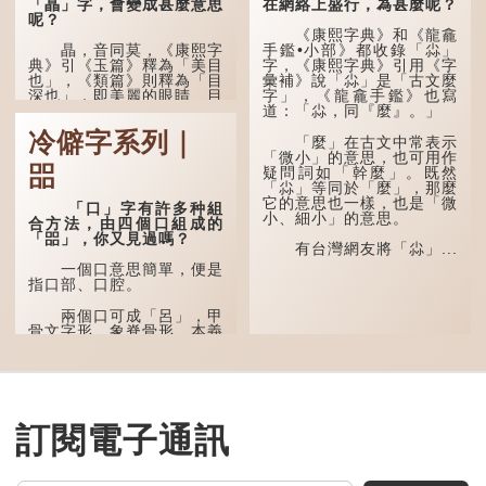
「瞐」字，會變成甚麼意思
在網絡上盛行，為甚麼呢？
呢？
《康熙字典》和《龍龕
瞐，音同莫，《康熙字
手鑑•小部》都收錄「尛」
典》引《玉篇》釋為「美目
字，《康熙字典》引用《字
也」，《類篇》則釋為「目
彙補》說「尛」是「古文麼
深也」，即美麗的眼睛、目
字」，《龍龕手鑑》也寫
光深邃的意思。
道：「尛，同『麼』。」
冷僻字系列｜
多年前，蘋果手機推出
「麼」在古文中常表示
iPhone12時，曾宣傳它的
「微小」的意思，也可用作
㗊
鏡頭有專業的運算攝影功
疑問詞如「幹麼」。既然
能，便用上「瞐」這個字，
「尛」等同於「麼」，那麼
表達iPhone12有由8位提
它的意思也一樣，也是「微
「口」字有許多种組
升至10位HDR影片拍攝功
小、細小」的意思。
合方法，由四個口組成的
能，能自動進行杜比視界調
「㗊」，你又見過嗎？
色，達到專...
有台灣網友將「尛」...
一個口意思簡單，便是
指口部、口腔。
兩個口可成「呂」，甲
骨文字形，象脊骨形，本義
是指脊椎骨，中間有一條豎
線把脊椎段串聯起來。現代
通用為姓氏。兩個口也可以
寫成「吅」（音：喧），古
同「喧」，是大聲呼叫的意
思。
訂閱電子通訊
三個口為「品」，這個
字用法最為普遍。始見於商
代甲骨文，古字形從三口，