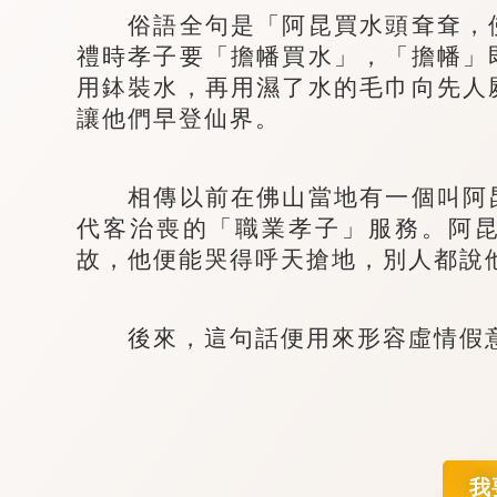
俗語全句是「阿昆買水頭耷耷，佛
禮時孝子要「擔幡買水」，「擔幡」
用鉢裝水，再用濕了水的毛巾向先人
讓他們早登仙界。
相傳以前在佛山當地有一個叫阿昆
代客治喪的「職業孝子」服務。阿
故，他便能哭得呼天搶地，別人都說
後來，這句話便用來形容虛情假意
我