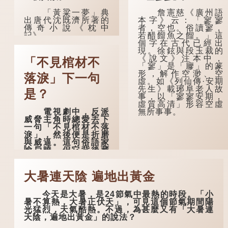
「黃粱一夢」典
詹憲慈《廣州語
出唐代沈既濟所著的
本字》云：「寥寥
傳奇小說《枕中
者，空也。俗讀寥，
記》。
若醋餾魚之餾。」這
個字在古代已經出
現。徐鉉與段玉裁的
典故是這樣的：
《說文》注本中，
唐朝開元年間，有一
「不見棺材不
「寥」是「廫」的篆
個窮困潦倒的盧姓書
形，解作空渺、空
生，在上京赴考的途
落淚」下一句
虛。如《列仙傳·安期
中經過一間旅店休
先生》載琊阜老人故
息，碰巧遇到一位呂
是？
事，以「寥寥安期，
姓道士，兩人暢談甚
虛質高清」形容空虛
歡。
電視劇中，反派
無所事事。
威脅主角時總愛丟下
言談間，盧姓書
一句「不見棺材不落
生感慨自己雖貴為讀
淚」，然後便是折磨
書人，但一直未能考
與威逼。這句俗語家
取功名，仍然貧困，
喻戶曉，但它背後藏
感到十分落泊。於
着怎樣的故事呢？
是，道士拿出一個青
瓷枕頭，讓...
「不見棺材不落
大暑連天陰 遍地出黃金
淚」的原句，有說法
是「不見棺材不下
今天是大暑，是24節氣中最熱的時段。「小
淚」或「不見親棺不
暑不算熱，大暑正伏天」，可見這個節氣期間陽
下淚」，出自明朝蘭
光猛烈，天氣酷熱。不過，為甚麼又有「大暑連
陵笑笑生所著的《金
天陰，遍地出黃金」的說法？
瓶梅詞話》第九十八
回。原意是指人未親