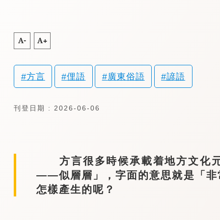
A-
A+
方言
俚語
廣東俗語
諺語
刊登日期 : 2026-06-06
方言很多時候承載着地方文化元
——似層層」，字面的意思就是「非
怎樣產生的呢？