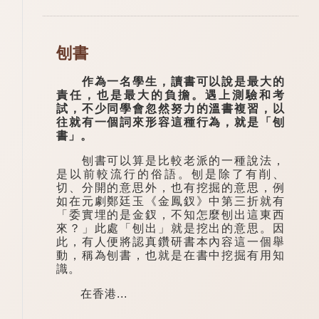
刨書
作為一名學生，讀書可以說是最大的
責任，也是最大的負擔。遇上測驗和考
試，不少同學會忽然努力的溫書複習，以
往就有一個詞來形容這種行為，就是「刨
書」。
刨書可以算是比較老派的一種說法，
是以前較流行的俗語。刨是除了有削、
切、分開的意思外，也有挖掘的意思，例
如在元劇鄭廷玉《金鳳釵》中第三折就有
「委實埋的是金釵，不知怎麼刨出這東西
來？」此處「刨出」就是挖出的意思。因
此，有人便將認真鑽研書本內容這一個舉
動，稱為刨書，也就是在書中挖掘有用知
識。
在香港...