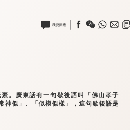
我要回應
素。廣東話有一句歇後語叫「佛山孝子
常神似」、「似模似樣」，這句歇後語是