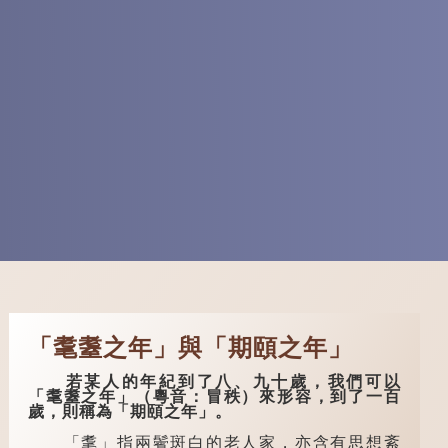
「耄耋之年」與「期頤之年」
若某人的年紀到了八、九十歲，我們可以
「耄耋之年」（粵音：冒秩）來形容，到了一百
歲，則稱為「期頤之年」。
「耄」指兩鬢斑白的老人家，亦含有思想紊