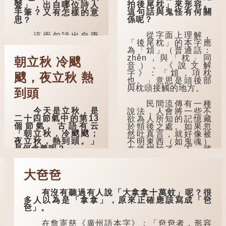
拍後尾枕」來形容。
聲」，出自哪位詩人
這句話與鬼怪有何關
手筆？又有怎樣的意
係呢？
思？
從字面上理解，
這兩句詩出自唐
「後尾枕」的本字應
代詩人劉言史的《立
為「䪴」（普通話：
秋》，是描寫夏秋交
zhěn，與「枕」同
替之際最經典的詩句
朝立秋 冷颼
音）。《說文解
之一。
字》：「䪴，項枕
颼，夜立秋 熱
也。」意思是頭後部
《立秋》全詩如
與枕頭接觸的地方。
下：
到頭
民間流傳有一種
茲晨戒流火，商
今天是立秋，是
說法，人會將一些不
飆早已驚。 雲天
二十四節氣中的第13
欲為人所知的記憶藏
收夏色，木葉動秋
個節氣。古語有云
於頸後之處。如果忽
聲。
「朝立秋，冷颼颼；
然吐真言，就好像被
夜立秋，熱到頭。」
不明東西（如鬼魂）
詩的前兩句寫的
是何含義呢？
在後腦拍了一下，藏
是：這一天早晨，天
在腦中的秘密便脫口
上的「流火」（指大
這句話出自東漢
而出。因此「鬼拍...
火星，象徵暑氣）開
崔寔《四民月令》：
大夿夿
始消退，涼爽的秋風
「朝立秋，冷颼颼；
（商飆，即西風）已
夜立秋，熱到頭」。
經悄然吹起。後兩
有沒有聽過有人說「大拿拿十萬蚊」呢？很
到了清代，顧祿在
句，便是全詩的靈
多人以為是「拿拿」，原來正確應該寫成「夿
《清嘉錄》中記錄蘇
魂...
夿」。
州風俗時，也引用了
這句諺語。不過當地
在詹憲慈《廣州語本字》：「夿夿者，形容
百姓的口頭說法是