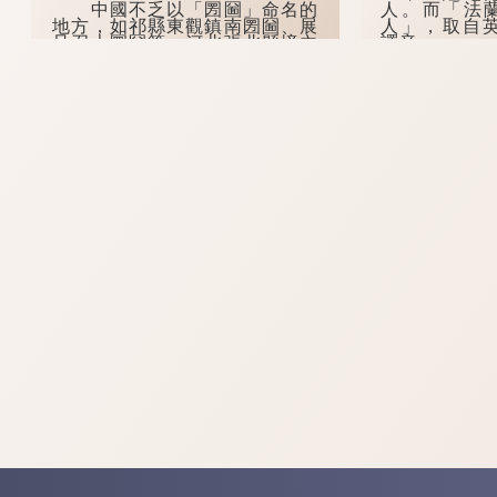
中國不乏以「圐圙」命名的
人。而「法
地方，如祁縣東觀鎮南圐圙、展
人」，取自英
旦召大圐圙等；河北張北縣境內
譯音。
也有一個地方叫「大圐圙」，現
多寫作「大囫圇」。
這句俚語背
折的歷史。1
在河南安陽的方言中，「圐
軍從荷蘭殖民
圙」除了可以作名...
然而到了18...