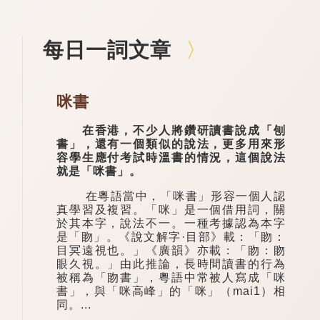
每日一詞文章
咪書
在香港，不少人將鑽研讀書說成「刨
書」，還有一個類似的說法，更多用來形
容學生應付考試時溫書的情況，這個說法
就是「咪書」。
在粵語當中，「咪書」形容一個人認
真學習及複習。「咪」是一個借用詞，關
於其本字，說法不一。一種考據認為本字
是「䀛」。《說文解字·目部》載：「䀛：
目冥遠視也。」《廣韻》亦載：「䀛：䀛
眼久視。」由此推論，長時間讀書的行為
被稱為「䀛書」，粵語中常被人寫成「咪
書」，與「咪高峰」的「咪」（mai1）相
同。...