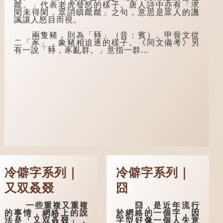
成人，但由於未達壯
子罕》也說：「知者
虤。」代表老虎發怒的樣子。唐人詩中亦有「求
年，所以又稱「弱
不惑，仁者不憂，勇
閑未得閑，眾誚瞋虤虤」之句，意思是眾人的譏
冠」。《禮記·曲
者不懼。」「知」與
諷讓人怒目而視。
禮》明確記載：「人
智慧的「智」相通，
生十年曰幼，學；二
四十歲的男人應已累
兩隻豬，則為「豩」（音：賓）。甲骨文從
十曰弱，冠；三十曰
積足夠智慧，不再對
二「豕」，象豬相追逐的樣子。《同文備考》另
壯，有室。」這說明
自己的人生感到困
有一說「豩，豕亂群。」意指一群...
三十歲在...
惑、憂慮與恐懼。
冷僻字系列｜
冷僻字系列｜
又双叒叕
囧
一些重複又重複
囧，是近年流行
的事情，網絡上的說
於網絡的一個字，因
法是「又双叒叕」，
字型好像一個人失意