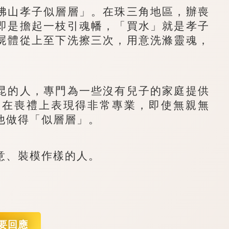
山孝子似層層」。在珠三角地區，辦喪
即是擔起一枝引魂幡，「買水」就是孝子
屍體從上至下洗擦三次，用意洗滌靈魂，
的人，專門為一些沒有兒子的家庭提供
昆在喪禮上表現得非常專業，即使無親無
他做得「似層層」。
、裝模作樣的人。
要回應