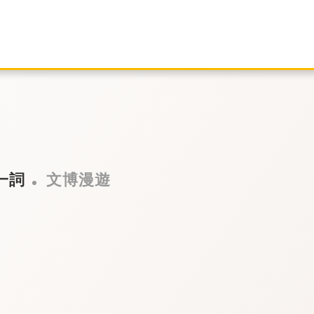
一詞
文博漫遊
層