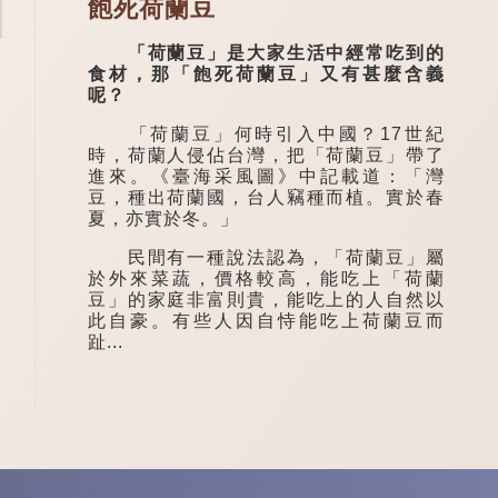
飽死荷蘭豆
「荷蘭豆」是大家生活中經常吃到的
食材，那「飽死荷蘭豆」又有甚麼含義
呢？
「荷蘭豆」何時引入中國？17世紀
時，荷蘭人侵佔台灣，把「荷蘭豆」帶了
進來。《臺海采風圖》中記載道：「灣
豆，種出荷蘭國，台人竊種而植。實於春
夏，亦實於冬。」
民間有一種說法認為，「荷蘭豆」屬
於外來菜蔬，價格較高，能吃上「荷蘭
豆」的家庭非富則貴，能吃上的人自然以
此自豪。有些人因自恃能吃上荷蘭豆而
趾...