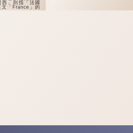
蘭西」則指「法國
文「France」的
後，牽涉一段曲
662年，鄭成功率
者手中收復台灣。