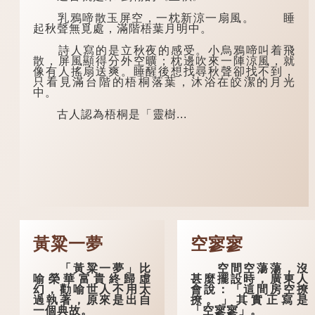
乳鴉啼散玉屏空，一枕新涼一扇風。 睡
起秋聲無覓處，滿階梧葉月明中。
詩人寫的是立秋夜的感受。小烏鴉啼叫着飛
散，屏風顯得分外空曠；枕邊吹來一陣涼風，就
像有人搖扇送爽。睡醒後想找尋秋聲卻找不到，
只看見滿台階的梧桐落葉，沐浴在皎潔的月光
中。
古人認為梧桐是「靈樹...
黃粱一夢
空寥寥
「黃粱一夢」比
空間空蕩蕩，沒
喻榮華富貴終歸虛
甚麼擺設時，廣東人
幻，勸喻世人不用太
會說：「這間房空撩
過執著，原來是出自
撩。」其實正寫是
一個典故。
「空寥寥」。