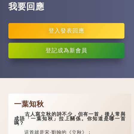
我要回應
登入
發表回應
登記
成為新會員
一葉知秋
古人寫立秋的詩不少，但有一首，後人常與
成語「一葉知秋」拉上關係。你知道是哪一首
嗎？
這首就是宋·劉翰的《立秋》：