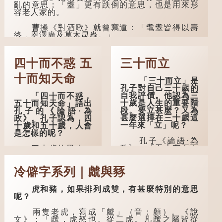
亂的意思；「耋」更有跌倒的意思，也是用來形
容老人家的。
曹操《對酒歌》就曾寫道：「耄耋皆得以壽
終，恩澤廣及草木昆蟲。」
到了一百歲呢？
四十而不惑 五
三十而立
那麼就可以稱為「期頤」。《禮記.曲禮
上》：「百年曰期頤。」鄭玄註：「期，猶要
十而知天命
「三十而立」是
也；頤，養也。不知衣服食味，孝子要盡養道...
孔子對自己三十歲的
自我評價。他認為三
「四十而不惑，
十歲是人生的重要階
五十而知天命」語出
段。要立甚麼？又為
孔子的《論語·為
甚麼選擇在三十歲這
政》。孔子認為，四
一年來「立」呢？
十歲和五十歲，人會
是怎樣的呢？
孔子《論語·為
政》：「吾十有五而
四十歲的男人，
志於學，三十而立，
理論上應該事業有
四十而不惑，五十而
成，建立了自己的家
冷僻字系列｜虤與豩
知天命，六十而耳
庭。經歷了許多人與
順，七十而從心所
事之後，對事物有了
欲，不逾矩。」
自己的判斷能力，不
虎和豬，如果排列成雙，有甚麼特別的意思
會輕易為表象所迷
呢？
在古代，男子一
惑。
般於二十歲進行冠
兩隻老虎，寫成「虤」（音：顏）。《說
禮，冠禮完成後便是
孔子在《論語·
文》：「虤，虎怒也。從二虎。凡虤之屬皆從