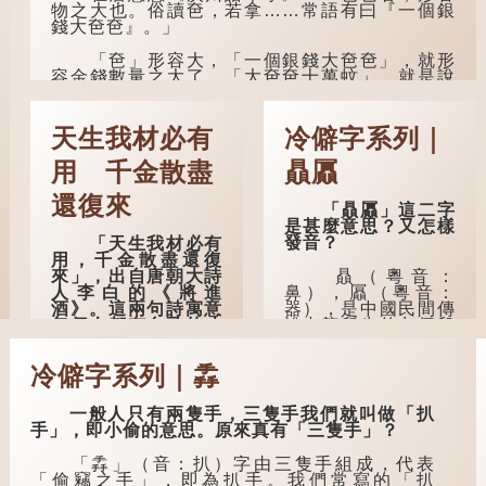
物之大也。俗讀夿，若拿……常語有曰『一個銀
「朝立秋，渹颼颼；
錢大夿夿』。」
夜立秋，熱吽吽」。
雖然用字略有不同，
「夿」形容大，「一個銀錢大夿夿」，就形
但意思完全一致。
容金錢數量之大了。「大夿夿十萬蚊」，就是說
十萬元是一筆大數目了。
那麼，這句話到
底準不準呢？它反映
不過，「夿」字本音讀作「巴（bā）」，因
了古人的一種樸素觀
天生我材必有
冷僻字系列｜
此「大夿夿」理應讀成「大巴巴」。問題是，若
察：如果立秋的精
依足本音，...
確...
用 千金散盡
贔屭
還復來
「贔屭」這二字
是甚麼意思？又怎樣
發音？
「天生我材必有
用，千金散盡還復
贔（粵音：
來」，出自唐朝大詩
鼻），屭（粵音：
人李白的《將進
器），是中國民間傳
酒》。這兩句詩寓意
說中龍所生的九個兒
每個人都有自己的才
子之一，外形像
能，必有用處，在失
龜。
意時不必氣餒，即使
冷僻字系列｜掱
千金耗盡，也可重
來，是人生低潮時激
據明代楊慎《升
勵向上的名句。
庵外集》記載，龍生
一般人只有兩隻手，三隻手我們就叫做「扒
九子的次序排列為：
手」，即小偷的意思。原來真有「三隻手」？
贔屭、螭吻、蒲牢、
原詩寫道：「人
狴犴、饕餮、蚣蝮、
生得意須盡歡，莫使
「掱」（音：扒）字由三隻手組成，代表
睚眥、狻猊、椒圖
金樽空對月。天生我
「偷竊之手」，即為扒手。我們常寫的「扒