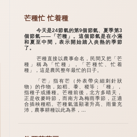
芒種忙 忙着種
今天是24節氣的第9個節氣、夏季第3
個節氣——「芒種」。這個節氣是在小滿
和夏至中間，表示開始踏入炎熱的季節
了。
芒種直接以農事命名，民間又把「芒
種」稱為「忙種」，「芒種忙、忙着
種」，這是農民整年最忙的日子。
「芒」指有芒（外表帶尖細刺針狀
物）的作物，如稻、黍、稷等；「種」，
指種子或播種。芒種前後，北方多晴天，
正是收麥時節，而南方為梅雨季節，正適
合插秧種稻。芒種氣溫顯著升高、雨量充
沛，農事耕種以此為界，...