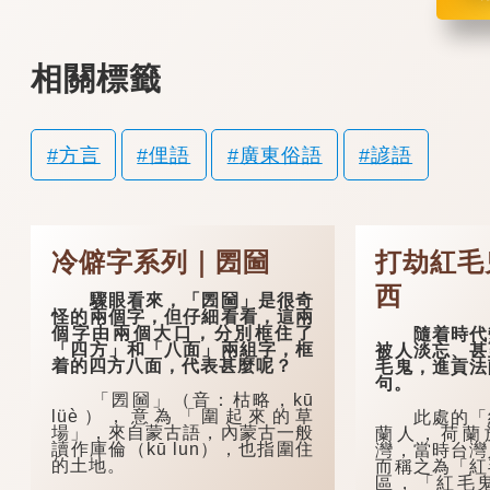
相關標籤
方言
俚語
廣東俗語
諺語
冷僻字系列｜圐圙
打劫紅毛
西
驟眼看來，「圐圙」是很奇
怪的兩個字，但仔細看看，這兩
個字由兩個大口，分別框住了
隨着時代變
「四方」和「八面」兩組字，框
被人淡忘、甚
着的四方八面，代表甚麼呢？
毛鬼，進貢法
句。
「圐圙」（音：枯略，kū
lüè），意為「圍起來的草
此處的「紅
場」，來自蒙古語，內蒙古一般
蘭人，荷蘭於
讀作庫倫（kū lun），也指圍住
灣，當時台灣
的土地。
而稱之為「紅
區，「紅毛