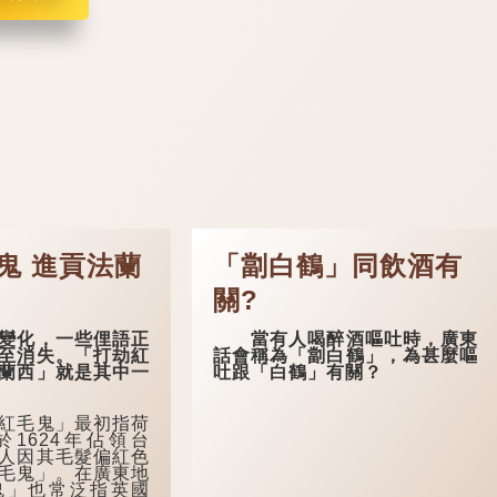
鬼 進貢法蘭
「劏白鶴」同飲酒有
關?
化，一些俚語正
當有人喝醉酒嘔吐時，廣東
至消失。「打劫紅
話會稱為「劏白鶴」，為甚麼嘔
蘭西」就是其中一
吐跟「白鶴」有關？
毛鬼」最初指荷
1624年佔領台
人因其毛髮偏紅色
毛鬼」。在廣東地
鬼」也常泛指英國