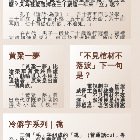
麼？又為甚麼選擇在三十歲這一年來「立」呢？
孔子《論語·為政》：「吾十有五而志於學，
三十而立，四十而不惑，五十而知天命，六十而
耳順，七十而從心所欲，不逾矩。」
在古代，男子一般於二十歲進行冠禮，冠禮
完成後便是成人，但由於未達壯年，所以又稱
「弱冠」。《禮記·曲禮》明確記載：「人生十年
曰幼，學；二十曰弱，冠；三十曰壯，有室。」
這說明三十歲在...
黃粱一夢
「不見棺材不
落淚」下一句
「黃粱一夢」比
喻榮華富貴終歸虛
是？
幻，勸喻世人不用太
過執著，原來是出自
一個典故。
電視劇中，反派
威脅主角時總愛丟下
「黃粱一夢」典
一句「不見棺材不落
出唐代沈既濟所著的
淚」，然後便是折磨
傳奇小說《枕中
與威逼。這句俗語家
記》。
喻戶曉，但它背後藏
着怎樣的故事呢？
典故是這樣的：
冷僻字系列｜毳
唐朝開元年間，有一
「不見棺材不落
個窮困潦倒的盧姓書
淚」的原句，有說法
生，在上京赴考的途
是「不見棺材不下
三個「毛」字組成的「毳」（普通話cuì，粵
中經過一間旅店休
淚」或「不見親棺不
音：脆），有甚麼意思？