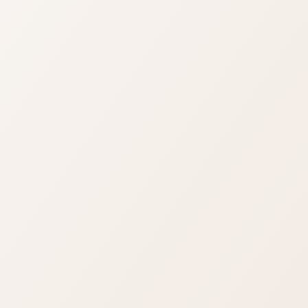
只是表達不爽和憤怒的心情而
在河南安陽
已。總之...
圙」除了可以作