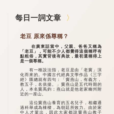
每日一詞文章
老豆 原來係尊稱？
在廣東話當中，父親、爸爸又稱為
「老豆」，可能不少人都覺得這個稱呼有
點粗俗，其實背後有典故，最初還稱得上
是一個尊稱。
有一種說法指，老豆是由「老竇」演
化而來的。中國古代經典文學作品《三字
經》匯總就有四句：「竇燕山，有義方，
教五子，名俱揚。」竇燕山是五代時期的
人，本名竇禹鈞；燕山就是他老家幽州附
近的一座山。
這位竇燕山養育的五名兒子，相繼通
過科舉成為棟樑，為朝廷所效力。由於家
中人才輩出，因此大家都說竇燕山教子