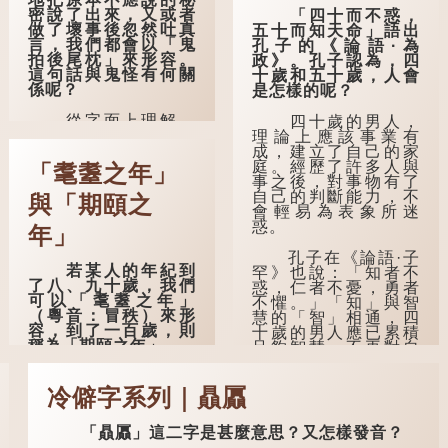
密說了出來，又或者
「四十而不惑，
做了壞事後忽然吐真
五十而知天命」語出
言，我們都會以「鬼
孔子的《論語·為
拍後尾枕」來形容。
政》。孔子認為，四
這句話與鬼怪有何關
十歲和五十歲，人會
係呢？
是怎樣的呢？
從字面上理解，
四十歲的男人，
「後尾枕」的本字應
理論上應該事業有
為「䪴」（普通話：
成，建立了自己的家
zhěn，與「枕」同
庭。經歷了許多人與
「耄耋之年」
音）。《說文解
事之後，對事物有了
字》：「䪴，項枕
自己的判斷能力，不
與「期頤之
也。」意思是頭後部
會輕易為表象所迷
與枕頭接觸的地方。
惑。
年」
民間流傳有一種
孔子在《論語·子
若某人的年紀到
說法，人會將一些不
罕》也說：「知者不
了八、九十歲，我們
欲為人所知的記憶藏
惑，仁者不憂，勇者
可以「耄耋之年」
於頸後之處。如果忽
不懼。」「知」與智
（粵音：冒秩）來形
然吐真言，就好像被
慧的「智」相通，四
容，到了一百歲，則
不明東西（如鬼魂）
十歲的男人應已累積
稱為「期頤之年」。
在後腦拍了一下，藏
足夠智慧，不再對自
在腦中的秘密便脫口
己的人生感到困惑、
「耄」指兩鬢斑
而出。因此「鬼拍...
憂慮與恐懼。
白的老人家，亦含有
冷僻字系列｜贔屭
思想紊亂的意思；
「耋」更有跌倒的意
「贔屭」這二字是甚麼意思？又怎樣發音？
思，也是用來形容老