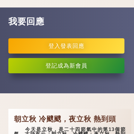
我要回應
登入
發表回應
登記
成為新會員
朝立秋 冷颼颼，夜立秋 熱到頭
今天是立秋，是二十四節氣中的第13個節
氣。古語有云「朝立秋，冷颼颼；夜立秋，熱到