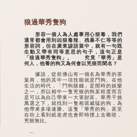
狼過華秀隻狗
形容一個人為人處事用心狠毒，我們
通常都會用到凶狠毒辣、残暴不仁等等的
形容詞，但在廣東諺語當中，就有一句既
生動又帶有同等意思的句子，這句正是
「狼過華秀隻狗」。 究竟「華秀」是
何人，他養的狗又為何會以兇狠而聞名？
據說，從前佛山有一個名為華秀的茶
葉商，他的其中一項技能就是鬥狗。在他
生活的時代，「鬥狗賭錢」是閒時的娛樂
之一，所以相中一隻兇狠的狗某程度而言
是可以為自己帶來一大筆財富。華秀千挑
萬選之下，就找到一隻相當威猛的狗，為
他帶來多場連勝。這隻「華秀的狗」甚至
在街上看到紙老虎也會即時撲上去嘶咬，
兇狠無比。
...