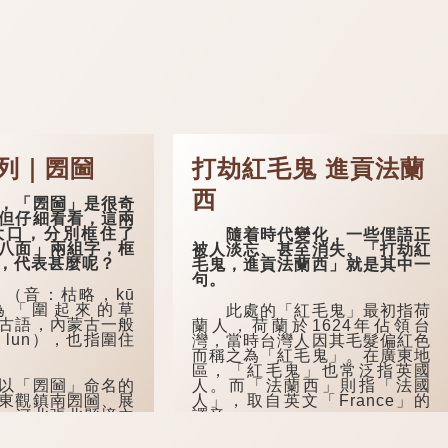
列｜圐圙
打劫紅毛鬼 進貢法蘭
西
「圐圙」是很奇
但仔細看看，這兩
大口，分別框住了
隨着時代變化，一些俚語正
八面」兩組字，框
被人淡忘、甚至消失。「打劫紅
，代表甚麼呢？
毛鬼，進貢法蘭西」就是其中一
句。
音：枯略，kū
意為「圍起來的草
此處的「紅毛鬼」最初指荷
古語，內蒙古一般
蘭人，荷蘭於1624年佔領台
 lun），也指圍住
灣，當時台灣人因其毛髮偏紅色
而稱之為「紅毛鬼」。在廣東地
區，「紅毛鬼」也常泛指英國
「圐圙」命名的
人。而「法蘭西」則指「法國
東觀鎮南圐圙、展
人」，取自英文「France」的
；河北張北縣境內
譯音。
叫「大圐圙」，現
圇」。
這句俚語背後，牽涉一段曲