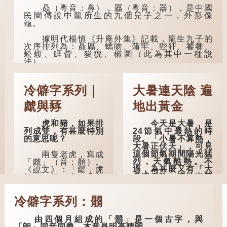
人家的。
贔（粵音：鼻），屭（粵音：器），是中國
民間傳說中龍所生的九個兒子之一，外形像
曹操《對酒歌》
龜。
就曾寫道：「耄耋皆
得以壽終，恩澤廣及
據明代楊慎《升庵外集》記載，龍生九子的
草木昆蟲。」
次序排列為：贔屭、螭吻、蒲牢、狴犴、饕餮、
蚣蝮、睚眥、狻猊、椒圖（此為其中一種說
到了一百歲呢？
法）。
那麼就可以稱為
龍九子外形與能力各有不同，其中，贔屭原
「期頤」。《禮記.曲
形像龜，因為能負重，多作為碑座，有「碑下龜...
禮上》：「百年曰期
冷僻字系列｜
大暑連天陰 遍
頤。」鄭玄註：
「期，猶要也；頤，
虤與豩
地出黃金
養也。不知衣服食
味，孝子要盡養道...
虎和豬，如果排
今天是大暑，是
列成雙，有甚麼特別
24節氣中最熱的時
的意思呢？
段。「小暑不算熱，
大暑正伏天」，可見
這個節氣期間陽光猛
兩隻老虎，寫成
烈，天氣酷熱。不
「虤」（音：顏）。
過，為甚麼又有「大
《說文》：「虤，虎
暑連天陰，遍地出黃
怒也。從二虎。凡虤
金」的說法？
之屬皆從虤。」代表
老虎發怒的樣子。唐
冷僻字系列：朤
人詩中亦有「求閑未
古人早已留意到
得閑，眾誚瞋虤虤」
大暑期間的氣候規
之句，意思是眾人的
律。《逸周書·時訓
由四個月組成的「朤」是一個古字，與
譏諷讓人怒目而視。
解》記載：「大暑之
「朗」同音同義，本意是明亮晴朗。