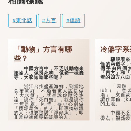
相關標籤
東北話
方言
俚語
「動物」方言有哪
冷僻字系
些？
驟眼看來，
怪的兩個字，
個字由兩個
中國方言中，不乏以動物來
「四方」和「
揶揄人，像扮死狗、像豬一樣蠢
着的四方八面
等，大家知道哪些呢？
「圐圙」（
浙江台州盛產海鮮，到當地
lüè），
食蟹就好，不過若被人說是做
場」，來自蒙
「大水蟹」，就是說你隨波逐
讀作庫倫（kū
流；說你「死白蟹」，就是說你
的土地。
一無是處。同時，要小心別做
「攪塘烏魚」的人，即專搞破壞
中國不乏以
的人；也要提防「浮頭魚」，即
地方，如祁縣
非常糊塗或專搞破壞的人。
旦召大圐圙等
也有一個地方
武漢人吵架必出「個斑
多寫作「大囫
馬」，也有人說這不真昰罵人，