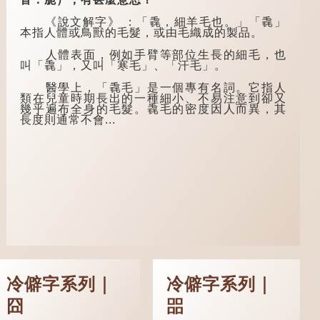
息，碰巧遇到一位呂
下淚」，出自明朝蘭
姓道士，兩人暢談甚
陵笑笑生所著的《金
《說文解字》 ：「毳，細羊毛也。」「毳」
歡。
瓶梅詞話》第九十八
本指人體或鳥獸的毛髮，或由毛織成的製品。
回。原意是指人未親
言談間，盧姓書
眼見到親人棺木，便
人體表面，例如手臂等部位生長的細毛，也
生感慨自己雖貴為讀
不會真正感到悲傷；
叫「毳」，又叫「寒毛」、「汗毛」。
書人，但一直未能考
後來引申為比喻人執
取功名，仍然貧困，
迷不悟，不到徹底失
醫學上，「毳毛」是一個專有名詞。它指人
感到十分落泊。於
敗，便不肯罷休。
類在兒童時期長出的一種細小、不易注意到卻又
是，道士拿出一個青
幾乎遍布全身的毛髮。毳毛的密度因人而異，其
瓷枕頭，讓...
許多人對這上半
長度則通常不會...
句耳熟能詳，但它其
實還有下半句——
「不到黃河心不
死」...
冷僻字系列｜
冷僻字系列｜
囧
㗊