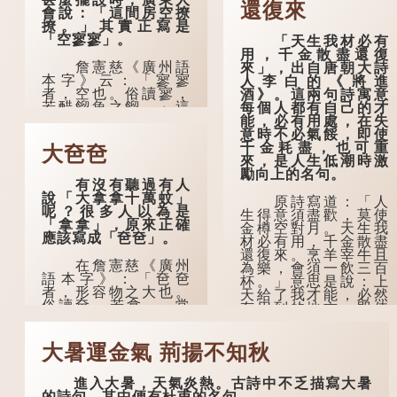
還復來
會說：「這間房空撩
撩。」其實正寫是
「空寥寥」。
「天生我材必有
用，千金散盡還復
詹憲慈《廣州語
來」，出自唐朝大詩
本字》云：「寥寥
人李白的《將進
者，空也。俗讀寥，
酒》。這兩句詩寓意
若醋餾魚之餾。」這
每個人都有自己的才
個字在古代已經出
能，必有用處，在失
現。徐鉉與段玉裁的
意時不必氣餒，即使
《說文》注本中，
千金耗盡，也可重
大夿夿
「寥」是「廫」的篆
來，是人生低潮時激
形，解作空渺、空
勵向上的名句。
有沒有聽過有人
虛。如《列仙傳·安期
說「大拿拿十萬蚊」
先生》載琊阜老人故
原詩寫道：「人
呢？很多人以為是
事，以「寥寥安期，
生得意須盡歡，莫使
「拿拿」，原來正確
虛質高清」形容空虛
金樽空對月。天生我
應該寫成「夿夿」。
無所事事。
材必有用，千金散盡
還復來。烹羊宰牛且
在詹憲慈《廣州
為樂，會須一飲三百
語本字》：「夿夿
杯。」意思是說：上
者，形容物之大也。
天給了我才能，必然
俗讀夿，若拿……常
有用到的地方；即使
語有曰『一個銀錢大
千金散去，也終會重
夿夿』。」
新得到。
大暑運金氣 荊揚不知秋
「夿」形容大，
李白作此詩時，
「一個銀錢大夿
大約是天寶十一年。
進入大暑，天氣炎熱。古詩中不乏描寫大暑
夿」，就形容金錢數
當時他已被唐玄宗賜
的詩句，其中便有杜甫的名句。