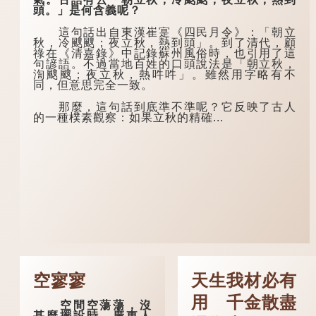
頭。」是何含義呢？
這句話出自東漢崔寔《四民月令》：「朝立
秋，冷颼颼；夜立秋，熱到頭」。到了清代，顧
祿在《清嘉錄》中記錄蘇州風俗時，也引用了這
句諺語。不過當地百姓的口頭說法是「朝立秋，
渹颼颼；夜立秋，熱吽吽」。雖然用字略有不
同，但意思完全一致。
那麼，這句話到底準不準呢？它反映了古人
的一種樸素觀察：如果立秋的精確...
空寥寥
天生我材必有
用 千金散盡
空間空蕩蕩，沒
甚麼擺設時，廣東人