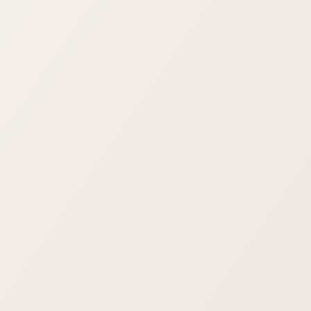
折的歷史。1662年，鄭成功率
的方言中，「圐
軍從荷蘭殖民者手中收復台灣。
名...
然而到了18...