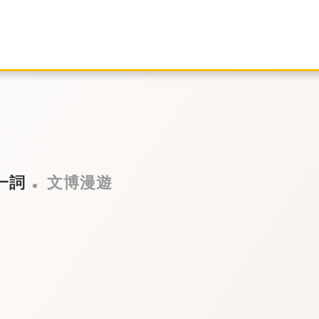
一詞
文博漫遊