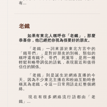
有...
老鐵
如果有東北人稱呼你「老鐵」，那麼
恭喜你，他已經把你視為很要好的朋友。
「老鐵」一詞來源於東北方言中的
「鐵哥們」，是對好朋友的別稱。類似的
稱呼還有鐵子、哥們、死黨等，是用一種
輕鬆和略帶調侃的語氣，表現親近和值得
信任的關係。
「老鐵」則是誕生於網絡直播的今
天。因為不少東北主播在和粉絲互動時會
稱其為老鐵，令這一日常用語走紅整個網
絡。
現在有很多網絡流行語都由「老
鐵」...