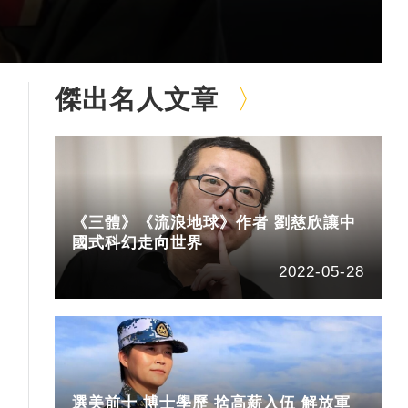
傑出名人文章
《三體》《流浪地球》作者 劉慈欣讓中
國式科幻走向世界
2022-05-28
選美前十 博士學歷 捨高薪入伍 解放軍