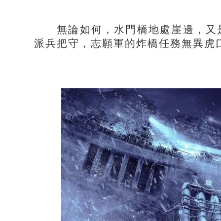
無論如何，水門橋地處崖邊，又是
派兵把守，志願軍的炸橋任務無異虎