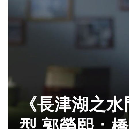
《長津湖之水
型 郭榮熙：