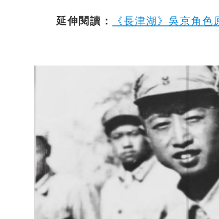
延伸閱讀：
《長津湖》吳京角色