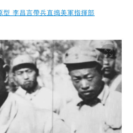
原型 李昌言帶兵直搗美軍指揮部