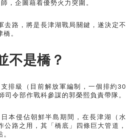
1師，企圖藉着優勢火力突圍。
去路，將是長津湖戰局關鍵，遂決定不
津橋。
並不是橋？
支排級（目前解放軍編制，一個排約30
0師司令部作戰科參謀的郭榮熙負責帶隊。
日本侵佔朝鮮半島期間，在長津湖（水
作公路之用，其「橋底」四條巨大管道，
站。