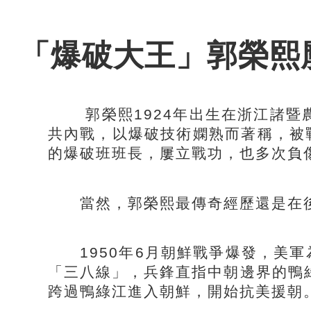
「爆破大王」郭榮熙
郭榮熙1924年出生在浙江諸暨農
共內戰，以爆破技術嫻熟而著稱，被
的爆破班班長，屢立戰功，也多次負
當然，郭榮熙最傳奇經歷還是在後
1950年6月朝鮮戰爭爆發，美軍
「三八線」，兵鋒直指中朝邊界的鴨
跨過鴨綠江進入朝鮮，開始抗美援朝