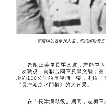
郭榮熙抗戰年代入伍，戰鬥經驗豐富
為阻止美軍長驅直進，志願軍入朝
二次戰役，向聯合國軍反擊突襲；第
境約100公里的長津湖一帶，史稱
《長津湖之水門橋》的大背景。
在「長津湖戰役」期間，志願軍連