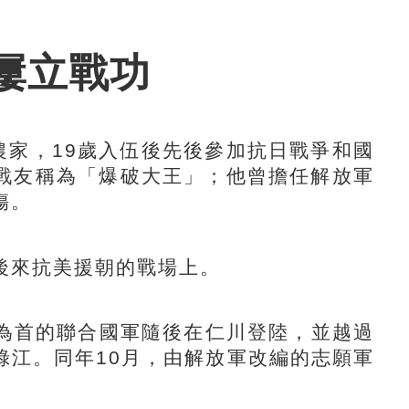
屢立戰功
家，19歲入伍後先後參加抗日戰爭和國
戰友稱為「爆破大王」；他曾擔任解放軍
傷。
來抗美援朝的戰場上。
為首的聯合國軍隨後在仁川登陸，並越過
綠江。同年10月，由解放軍改編的志願軍
。