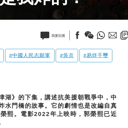
我要回應
中國人民志願軍
吳京
易烊千璽
湖》的下集，講述抗美援朝戰爭中，中
炸水門橋的故事。它的劇情也是改編自真
榮熙。電影2022年上映時，郭榮熙已近
。