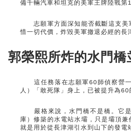
備千輛汽車和坦克的美軍王牌陸戰第
志願軍方面深知能否截斷這支美軍
惜一切代價，炸毀美軍撤退必經的長
郭榮熙所炸的水門橋
這任務落在志願軍60師偵察營一
人）「敢死隊」身上，已被提升為6
嚴格來說，水門橋不是橋。它是
庫）修築的水電站水壩，只是壩頂兼
就是用於從長津湖引水到山下的發電