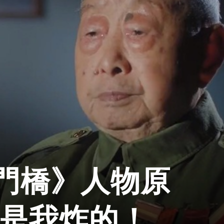
門橋》人物原
橋是我炸的！