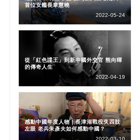
首位女艦長韋慧曉
2022-05-24
從「紅色諜王」到新中國外交官 熊向暉
的傳奇人生
2022-04-19
感動中國年度人物｜長津湖戰役失四肢
左眼 老兵朱彥夫如何感動中國？
2022-03-10