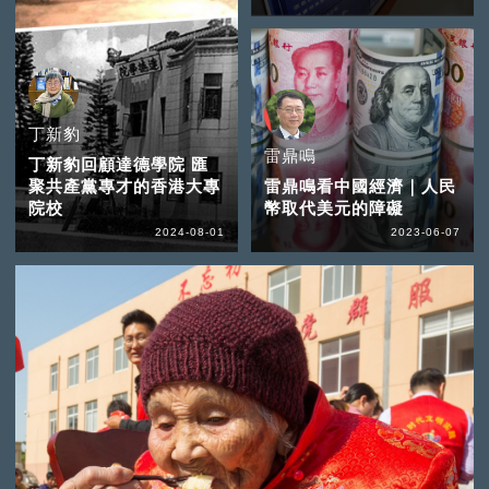
丁新豹
雷鼎鳴
丁新豹回顧達德學院 匯
聚共產黨專才的香港大專
雷鼎鳴看中國經濟｜人民
院校
幣取代美元的障礙
2024-08-01
2023-06-07