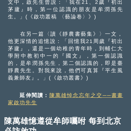
文中，啟先生曾說：「我在21、2歲『初出
茅廬』時，第一位認識的朋友是牟潤孫先
生。」(《啟功叢稿 〈藝論卷〉》)
在另一篇〈讀《靜農書藝集》〉一文，
他更深情的追憶說：「回憶我21周歲『初出
茅廬』，還是一個幼稚的青年時，到輔仁大
學附中教初中一的『國文』，第一個認識
的，是牟潤孫先生，第二個認識的，即是臺
靜農先生。對我來說，他們可真算『平生風
義兼師友』。」(《啟功叢書》)
延伸閱讀：
陳萬雄悼念忘年之交──書畫
家啟功先生
陳萬雄憶遵從牟師囑咐 每到北京