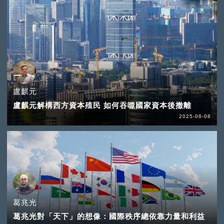
盧麒元
盧麒元解構西方資本殖民 如何吞噬國家資本後撤離
2025-08-08
葛兆光
葛兆光對「天下」的想像：國際秩序總依靠力量和利益