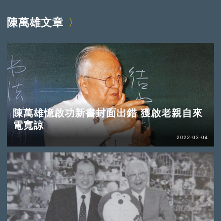
陳萬雄文章
陳萬雄憶啟功新書封面出錯 獲啟老親自來
電寬諒
2022-03-04