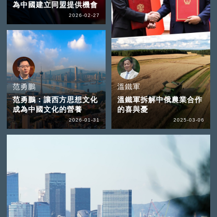
為中國建立同盟提供機會
2026-02-27
范勇鵬
溫鐵軍
范勇鵬：讓西方思想文化
溫鐵軍拆解中俄農業合作
成為中國文化的營養
的喜與憂
2026-01-31
2025-03-06