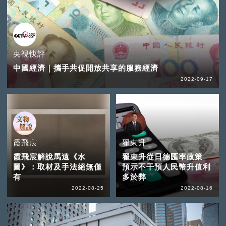
央視快評
中國經濟｜攜手共促開放共享的服務經濟
2022-09-17
霞飛宸
翟東升
霞飛宸解說馬遠《水
翟東升從日德匯率政策
圖》：取材及手法絕無僅
預示不干預人民幣升值利
有
多於弊
2022-08-25
2022-08-16