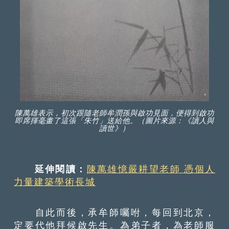
陳萬雄表示，初次跟隨老師牟潤孫與啟功見面，便得到啟功
即席揮毫畫了這張「朱竹」送給他。（圖片來源：《讀人與
讀世》）
延伸閱讀：
陳萬雄憶嚴耕望老師 憑個人
力量建築學術長城
自此而後，承牟師囑咐，每回到北京，
定要代他拜候啟先生。為弟子者，為老師服