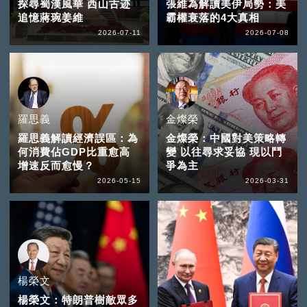
探尋蜀漢風華 西山古迹
張維為解讀美伊局勢：美
追憶蔣琬姜維
霸權衰落的4大真相
2026-07-11
2026-07-08
羅思義
金燦榮
羅思義解讀經濟誤區：為
金燦榮：中國對美策略轉
何消費佔GDP比重愈高
變 以往尋求妥協 現以鬥
增速反而愈慢？
爭為主
2026-05-15
2026-03-31
楊榮文
楊榮文：特朗普樹敵眾多