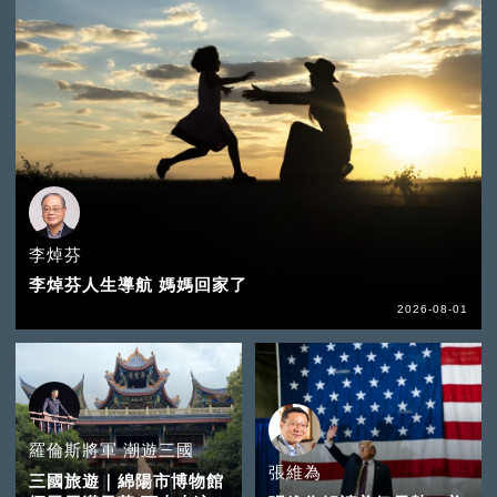
李焯芬
李焯芬人生導航 媽媽回家了
2026-08-01
羅倫斯將軍 潮遊三國
張維為
三國旅遊｜綿陽市博物館