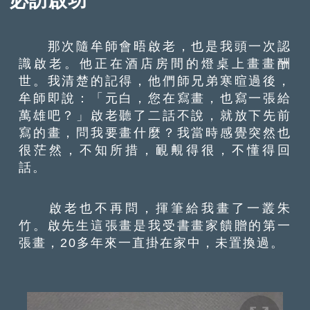
必訪啟功
那次隨牟師會晤啟老，也是我頭一次認
識啟老。他正在酒店房間的燈桌上畫畫酬
世。我清楚的記得，他們師兄弟寒暄過後，
牟師即說：「元白，您在寫畫，也寫一張給
萬雄吧？」啟老聽了二話不說，就放下先前
寫的畫，問我要畫什麼？我當時感覺突然也
很茫然，不知所措，靦覥得很，不懂得回
話。
啟老也不再問，揮筆給我畫了一叢朱
竹。啟先生這張畫是我受書畫家饋贈的第一
張畫，20多年來一直掛在家中，未置換過。