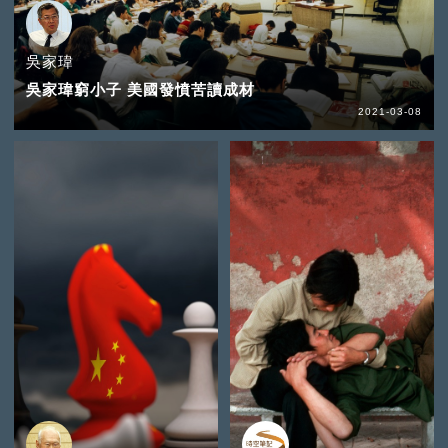
吳家瑋
吳家瑋窮小子 美國發憤苦讀成材
2021-03-08