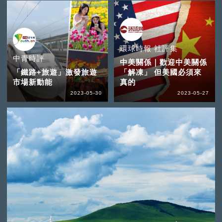
環球時報 社評集
中青時評
中美關係｜歡迎中美關係
「鐵路+旅遊」激發旅遊
「解凍」 但美國必須來
市場新動能
真的
2023-05-30
2023-05-27