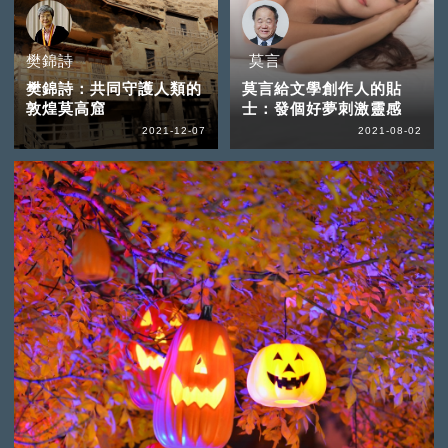
樊錦詩
莫言
樊錦詩：共同守護人類的
莫言給文學創作人的貼
敦煌莫高窟
士：發個好夢刺激靈感
2021-12-07
2021-08-02