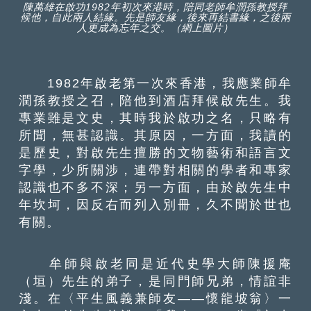
陳萬雄在啟功1982年初次來港時，陪同老師牟潤孫教授拜
候他，自此兩人結緣。先是師友緣，後來再結書緣，之後兩
人更成為忘年之交。（網上圖片）
1982年啟老第一次來香港，我應業師牟
潤孫教授之召，陪他到酒店拜候啟先生。我
專業雖是文史，其時我於啟功之名，只略有
所聞，無甚認識。其原因，一方面，我讀的
是歷史，對啟先生擅勝的文物藝術和語言文
字學，少所關涉，連帶對相關的學者和專家
認識也不多不深；另一方面，由於啟先生中
年坎坷，因反右而列入別冊，久不聞於世也
有關。
牟師與啟老同是近代史學大師陳援庵
（垣）先生的弟子，是同門師兄弟，情誼非
淺。在〈平生風義兼師友——懷龍坡翁〉一