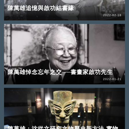
陳萬雄追憶與啟功結書緣
2022-02-18
陳萬雄悼念忘年之交──書畫家啟功先生
2022-01-21
陳萬雄：沈從文研究文物歷史新方法 實物