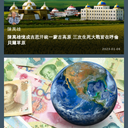
陳萬雄
陳萬雄憶成吉思汗統一蒙古高原 三次生死大戰皆在呼倫
貝爾草原
2023-01-06