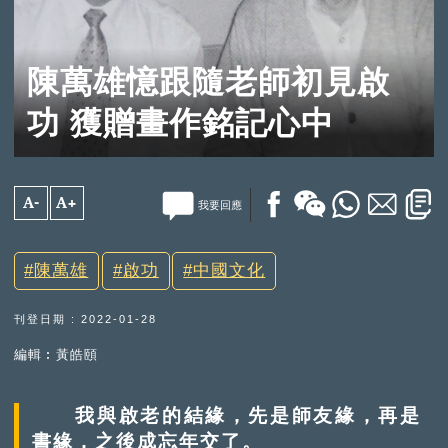
陳萬雄憶跟隨老師初見啟
功 獲贈畫作銘記心中
A-
A+
我要回應
陳萬雄
啟功
中國文化
刊登日期 : 2022-01-28
編輯︰黃皓頤
我與啟老的結緣，先是師友緣，再是
書緣，之後成忘年交了。