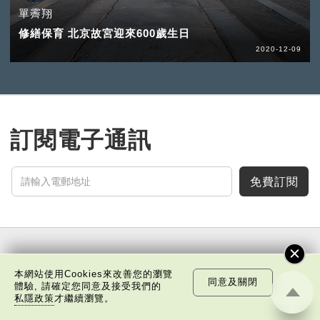
單霽翔
修繕保育 北京故宮迎來600歲生日
2020-12-09
訂閱電子通訊
免費訂閱
中國科技
樂活灣區
潮遊生活
通識中國
非凡人事
本網站使用Cookies來改善您的瀏覽
同意及關閉
體驗, 請確定您同意及接受我們的
文化精華
焦點縱覽
名家觀點
國情專題
私隱政策
才繼續瀏覽。
每周主題
最新影片
最新活動