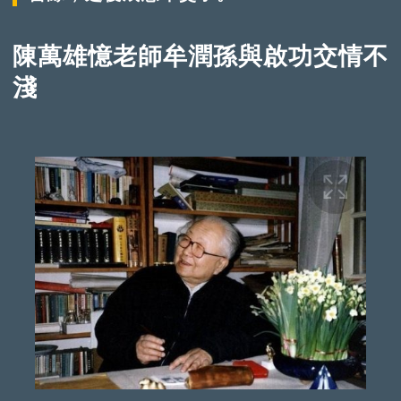
陳萬雄憶老師牟潤孫與啟功交情不
淺