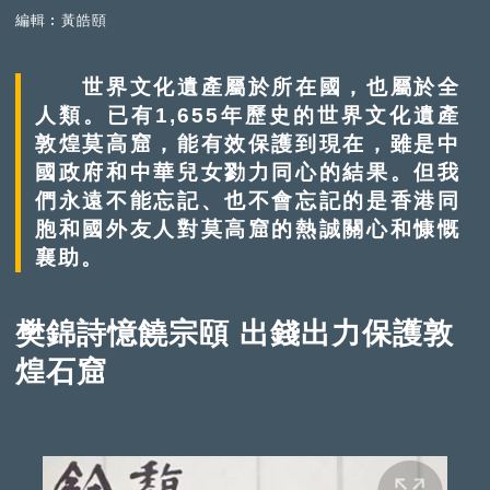
編輯︰黃皓頤
世界文化遺產屬於所在國，也屬於全
人類。已有1,655年歷史的世界文化遺產
敦煌莫高窟，能有效保護到現在，雖是中
國政府和中華兒女勠力同心的結果。但我
們永遠不能忘記、也不會忘記的是香港同
胞和國外友人對莫高窟的熱誠關心和慷慨
襄助。
樊錦詩憶饒宗頤 出錢出力保護敦
煌石窟