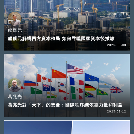
盧麒元
盧麒元解構西方資本殖民 如何吞噬國家資本後撤離
2025-08-08
葛兆光
葛兆光對「天下」的想像：國際秩序總依靠力量和利益
2025-01-12