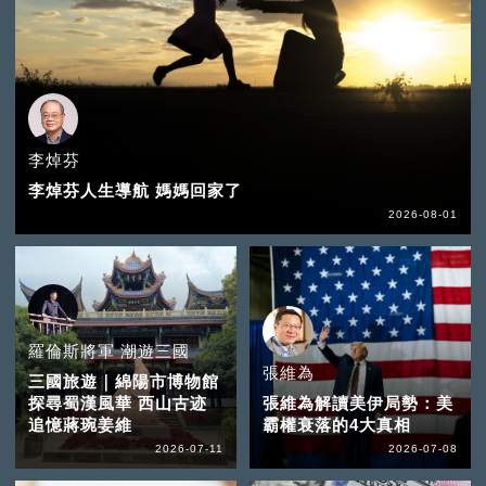
李焯芬
李焯芬人生導航 媽媽回家了
2026-08-01
羅倫斯將軍 潮遊三國
張維為
三國旅遊｜綿陽市博物館
探尋蜀漢風華 西山古迹
張維為解讀美伊局勢：美
追憶蔣琬姜維
霸權衰落的4大真相
2026-07-11
2026-07-08