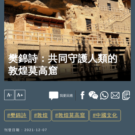
樊錦詩：共同守護人類的
敦煌莫高窟
A-
A+
我要回應
樊錦詩
敦煌
敦煌莫高窟
中國文化
刊登日期 : 2021-12-07