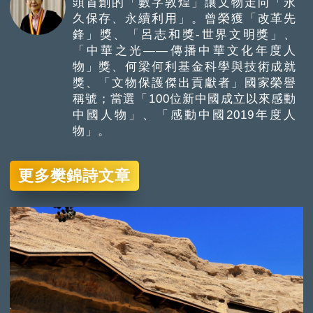
頭首創的「數字敦煌」讓文物走向「永
久保存、永續利用」。曾榮獲「改革先
鋒」獎、「呂志和獎-世界文明獎」、
「中華之光——傳播中華文化年度人
物」獎、何梁何利基金科學與技術成就
獎、「文物保護傑出貢獻者」國家榮譽
稱號；當選「100位新中國成立以來感動
中國人物」、「感動中國2019年度人
物」。
更多樊錦詩文章