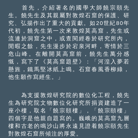
首先，介紹著名的國學大師饒宗頤先
生。饒先生及其親屬對敦煌石窟的保護、研
究、弘揚作出了重大的貢獻。如20世紀80年
代初，饒先生第一次來敦煌莫高窟，先生或
流連於洞窟之中，或查閱經卷於研究所內，
閒暇之餘，先生漫步於宕泉河畔，寄情於三
危山峰。在離開莫高窟前，饒先生萬分感
慨，寫下了《莫高窟題壁》：「河湟入夢若
懸旌，鐵馬堅冰紙上鳴。石窟春風香柳綠，
他生願作寫經生。」
為支援敦煌研究院的數位化工程，饒先
生為研究院文物數位化研究所捐資建造了一
座小樓，取名「饒宗頤樓」，「饒宗頤樓」
四個字是他親自題寫的。巍峨的莫高窟九層
樓和古老的鳴沙山將永遠見證着饒宗頤先生
對敦煌石窟所傾注的厚愛。