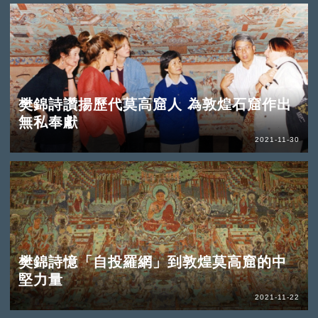
樊錦詩讚揚歷代莫高窟人 為敦煌石窟作出
無私奉獻
2021-11-30
樊錦詩憶「自投羅網」到敦煌莫高窟的中
堅力量
2021-11-22