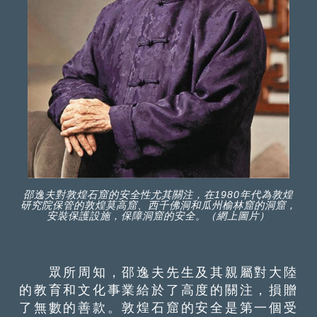
邵逸夫對敦煌石窟的安全性尤其關注，在1980年代為敦煌
研究院保管的敦煌莫高窟、西千佛洞和瓜州榆林窟的洞窟，
安裝保護設施，保障洞窟的安全。（網上圖片）
眾所周知，邵逸夫先生及其親屬對大陸
的教育和文化事業給於了高度的關注，損贈
了無數的善款。敦煌石窟的安全是第一個受