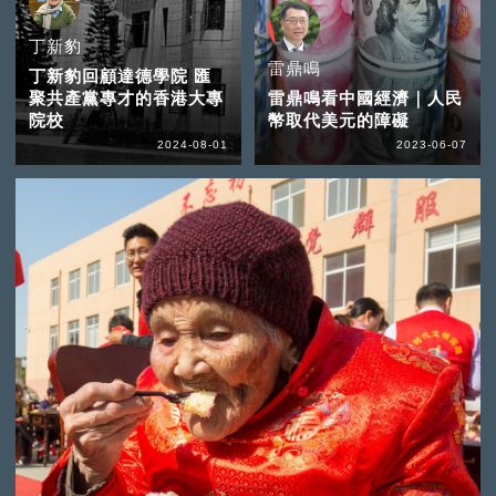
丁新豹
雷鼎鳴
丁新豹回顧達德學院 匯
聚共產黨專才的香港大專
雷鼎鳴看中國經濟｜人民
院校
幣取代美元的障礙
2024-08-01
2023-06-07