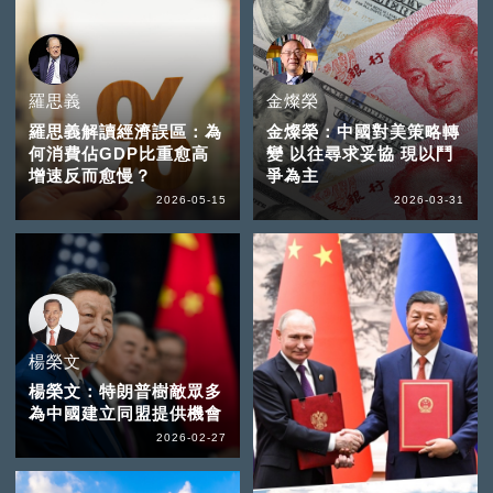
羅思義
金燦榮
羅思義解讀經濟誤區：為
金燦榮：中國對美策略轉
何消費佔GDP比重愈高
變 以往尋求妥協 現以鬥
增速反而愈慢？
爭為主
2026-05-15
2026-03-31
楊榮文
楊榮文：特朗普樹敵眾多
為中國建立同盟提供機會
2026-02-27