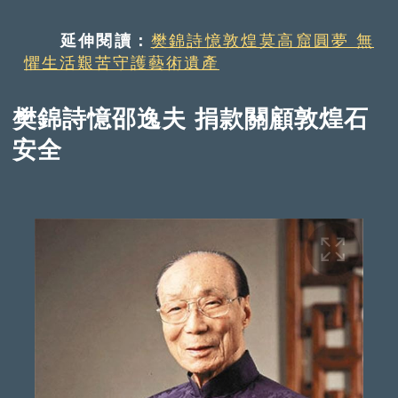
延伸閱讀：
樊錦詩憶敦煌莫高窟圓夢 無
懼生活艱苦守護藝術遺產
樊錦詩憶邵逸夫 捐款關顧敦煌石
安全