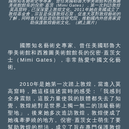
國際知名藝術史學專家、曾任美國耶魯大學美術館和西雅圖
美術館館長的倪密·蓋茨（Mimi Gates），第一次到訪敦煌
莫高窟時，已深深愛上敦煌文化。2011年她在美國成立了
敦煌基金會，宗旨是保護敦煌石窟，促進大眾對敦煌藝術的
了解，同時進行籌款資助敦煌研究院，推動國內外慈善家資
助保護敦煌藝術文化。（網上圖片）
國際知名藝術史專家、曾任美國耶魯大
學美術館和西雅圖美術館館長的倪密·蓋茨女
士（Mimi Gates），非常熱愛中國文化藝
術。
2010年是她第一次踏上敦煌，當進入莫
高窟時，她這樣描述當時的感受：「我感到
全身震顫，這股力量使我的肢體都失去了知
覺，敦煌絕對是世界上獨一無二的頂級藝術
聖地」，後來她多次造訪敦煌，敦煌便成了
她魂牽夢繞的地方。倪密·蓋茨女士萌生了要
幫助敦煌的想法，成立了旨在專門保護敦煌