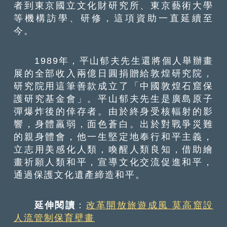
者到東京國立文化財研究所、東京藝術大學
等機構訪學、研修，這項資助一直延續至
今。
1989年，平山郁夫先生還將個人舉辦畫
展的全部收入兩億日圓捐贈給敦煌研究院，
研究院用這筆善款成立了「中國敦煌石窟保
護研究基金會」。平山郁夫先生是廣島原子
彈爆炸後的倖存者。由於終身受核輻射的影
響，身體羸弱，面色蒼白。出於對戰爭災難
的親身體會，他一生堅定地奉行和平主義，
立志用美感化人類，喚醒人類良知，借助繪
畫祈願人類和平，宣導文化交流促進和平，
通過保護文化遺產締造和平。
延伸閱讀
：
改革開放旅遊成風 莫高窟設
人流管制保育壁畫