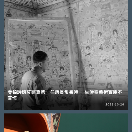
樊錦詩憶莫高窟第一任所長常書鴻 一生侍奉藝術寶庫不
言悔
2021-10-26