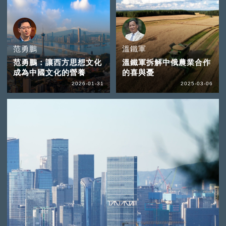
范勇鵬
溫鐵軍
范勇鵬：讓西方思想文化
溫鐵軍拆解中俄農業合作
成為中國文化的營養
的喜與憂
2026-01-31
2025-03-06