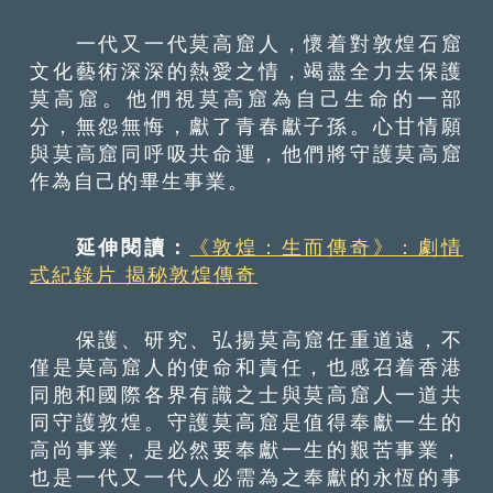
一代又一代莫高窟人，懷着對敦煌石窟
文化藝術深深的熱愛之情，竭盡全力去保護
莫高窟。他們視莫高窟為自己生命的一部
分，無怨無悔，獻了青春獻子孫。心甘情願
與莫高窟同呼吸共命運，他們將守護莫高窟
作為自己的畢生事業。
延伸閱讀：
《敦煌：生而傳奇》：劇情
式紀錄片 揭秘敦煌傳奇
保護、研究、弘揚莫高窟任重道遠，不
僅是莫高窟人的使命和責任，也感召着香港
同胞和國際各界有識之士與莫高窟人一道共
同守護敦煌。守護莫高窟是值得奉獻一生的
高尚事業，是必然要奉獻一生的艱苦事業，
也是一代又一代人必需為之奉獻的永恆的事