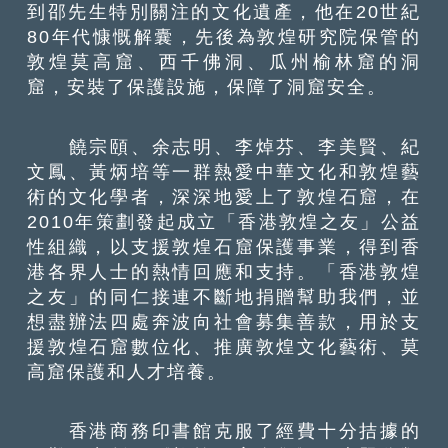
到邵先生特別關注的文化遺產，他在20世紀
80年代慷慨解囊，先後為敦煌研究院保管的
敦煌莫高窟、西千佛洞、瓜州榆林窟的洞
窟，安裝了保護設施，保障了洞窟安全。
饒宗頤、余志明、李焯芬、李美賢、紀
文鳳、黃炳培等一群熱愛中華文化和敦煌藝
術的文化學者，深深地愛上了敦煌石窟，在
2010年策劃發起成立「香港敦煌之友」公益
性組織，以支援敦煌石窟保護事業，得到香
港各界人士的熱情回應和支持。「香港敦煌
之友」的同仁接連不斷地捐贈幫助我們，並
想盡辦法四處奔波向社會募集善款，用於支
援敦煌石窟數位化、推廣敦煌文化藝術、莫
高窟保護和人才培養。
香港商務印書館克服了經費十分拮據的