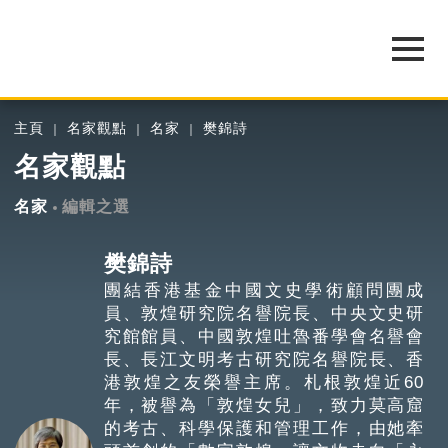
主頁
名家觀點
名家
樊錦詩
名家觀點
名家
編輯之選
樊錦詩
團結香港基金中國文史學術顧問團成
員、敦煌研究院名譽院長、中央文史研
究館館員、中國敦煌吐魯番學會名譽會
長、長江文明考古研究院名譽院長、香
港敦煌之友榮譽主席。札根敦煌近60
年，被譽為「敦煌女兒」，致力莫高窟
的考古、科學保護和管理工作，由她牽