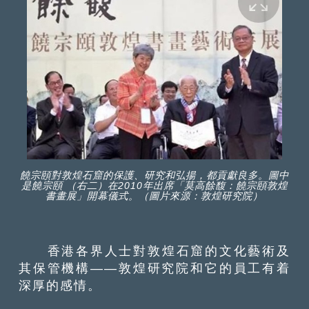
饒宗頤對敦煌石窟的保護、研究和弘揚，都貢獻良多。圖中
是饒宗頤 （右二）在2010年出席「莫高餘馥：饒宗頤敦煌
書畫展」開幕儀式。（圖片來源：敦煌研究院）
香港各界人士對敦煌石窟的文化藝術及
其保管機構——敦煌研究院和它的員工有着
深厚的感情。