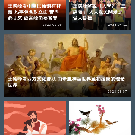
王德峰看中華民族獨有智
王德峰解說《大學》「三
慧 凡事包含對立面 苦盡
綱領」 人人親民關愛是
必甘來 處高峰仍要警覺
做人目標
2023-05-09
2023-04-11
王德峰看西方文化源頭 由希臘神話世界至柏拉圖的理念
世界
2023-03-07