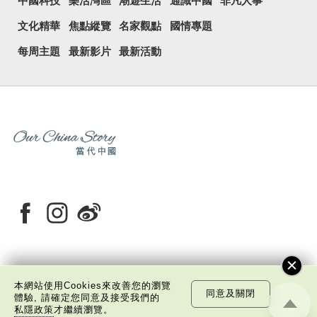
中國科技
樂活灣區
潮遊生活
通識中國
非凡人事
文化精華
焦點縱覽
名家觀點
國情專題
每周主題
最新影片
最新活動
關於我們
版權告示
私隱政策聲明
免責聲明
本網站使用Cookies來改善您的瀏覽
同意及關閉
體驗, 請確定您同意及接受我們的
©
2026 中國文化研究院有限公司版權所有
私隱政策
才繼續瀏覽。