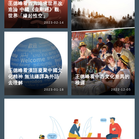
王德峰看西方追求世界改
造論 中國《金剛經》觀
世界「緣起性空」
2023-02-14
王德峰看漢語凝聚中國文
化精神 無法繙譯為外語
王德峰看中西文化差異的
去理解
根源
2023-01-18
2022-12-05