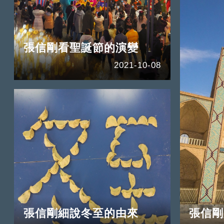
張信剛看聖誕節的演變
2021-10-08
張信剛細說冬至的由來
張信剛