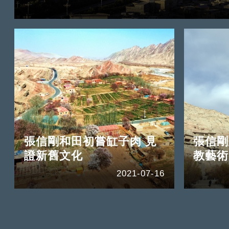
張信剛和田初嘗缸子肉 見
張信剛
證新舊文化
教藝
2021-07-16