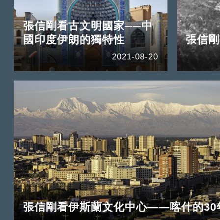
張信剛看古文明國家──中
國印度伊朗的獨特性
張信剛
2021-08-20
張信剛看伊斯蘭文化中心——喀什的30