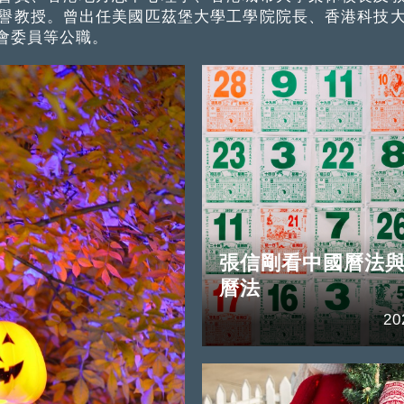
譽教授。曾出任美國匹茲堡大學工學院院長、香港科技
會委員等公職。
張信剛看中國曆法
曆法
20