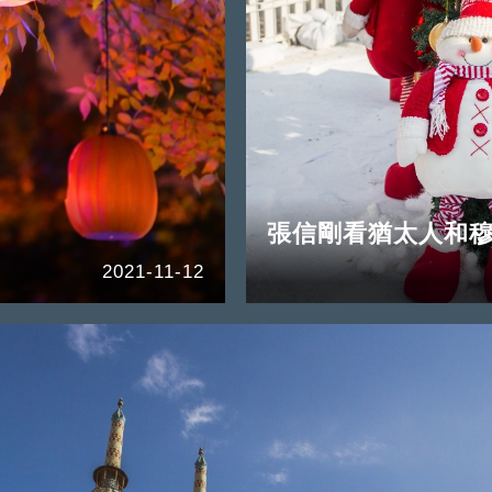
張信剛看猶太人和
2021-11-12