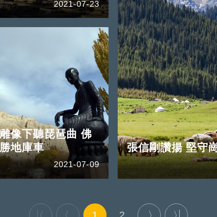
2021-07-23
雕像下聽琵琶曲 佛
術勝地庫車
張信剛讚揚 堅守
2021-07-09
1
2