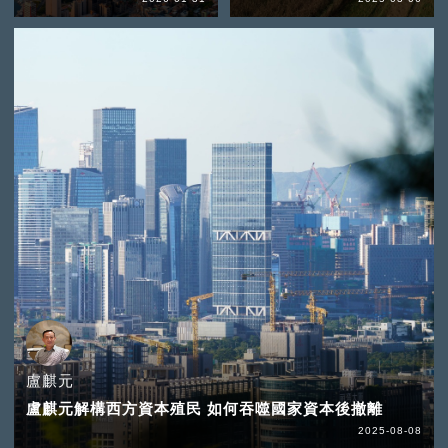
盧麒元
盧麒元解構西方資本殖民 如何吞噬國家資本後撤離
2025-08-08