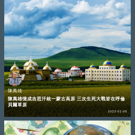
陳萬雄
陳萬雄憶成吉思汗統一蒙古高原 三次生死大戰皆在呼倫
貝爾草原
2023-01-06