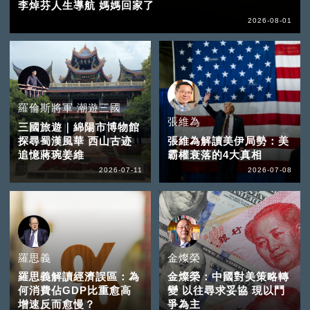
李焯芬人生導航 媽媽回家了
2026-08-01
羅倫斯將軍 潮遊三國
張維為
三國旅遊｜綿陽市博物館
探尋蜀漢風華 西山古迹
張維為解讀美伊局勢：美
追憶蔣琬姜維
霸權衰落的4大真相
2026-07-11
2026-07-08
羅思義
金燦榮
羅思義解讀經濟誤區：為
金燦榮：中國對美策略轉
何消費佔GDP比重愈高
變 以往尋求妥協 現以鬥
增速反而愈慢？
爭為主