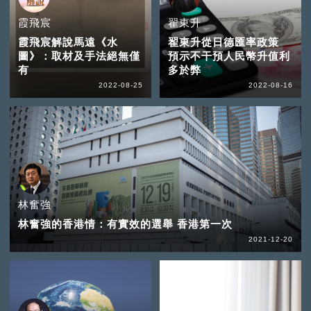
霞飛宸
翟東升
霞飛宸解說馬遠《水
翟東升從日德匯率政策
圖》：取材及手法絕無僅
預示不干預人民幣升值利
有
多於弊
2022-08-25
2022-08-16
林奮強
林奮強的香港情：有實效的選舉 香港第一次
2021-12-20