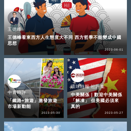
王德峰
王德峰看東西方人生態度大不同 西方哲學不能變成中國
思想
2023-06-01
環球時報 社評集
中青時評
中美關係｜歡迎中美關係
「鐵路+旅遊」激發旅遊
「解凍」 但美國必須來
市場新動能
真的
2023-05-30
2023-05-27