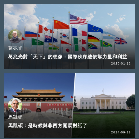
葛兆光
葛兆光對「天下」的想像：國際秩序總依靠力量和利益
2025-01-12
馬凱碩
馬凱碩：是時候與非西方開展對話了
2024-09-19