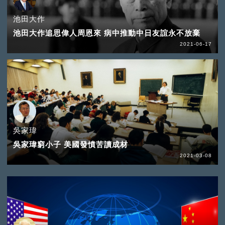
池田大作
池田大作追思偉人周恩來 病中推動中日友誼永不放棄
2021-06-17
吳家瑋
吳家瑋窮小子 美國發憤苦讀成材
2021-03-08