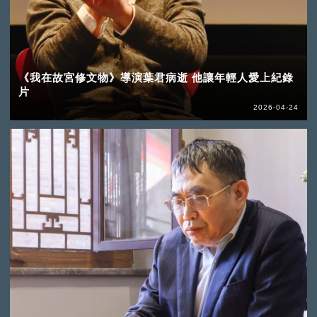
《我在故宮修文物》導演葉君病逝 他讓年輕人愛上紀錄
片
2026-04-24