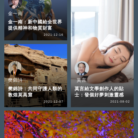
金一南
金一南：新中國給全世界
提供精神和物質財富
2021-12-16
樊錦詩
莫言
樊錦詩：共同守護人類的
莫言給文學創作人的貼
敦煌莫高窟
士：發個好夢刺激靈感
2021-12-07
2021-08-02