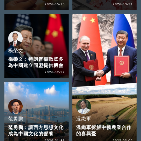
2026-05-15
2026-03-31
楊榮文
楊榮文：特朗普樹敵眾多
為中國建立同盟提供機會
2026-02-27
范勇鵬
溫鐵軍
范勇鵬：讓西方思想文化
溫鐵軍拆解中俄農業合作
成為中國文化的營養
的喜與憂
2026-01-31
2025-03-06