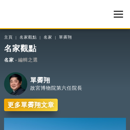
主頁
名家觀點
名家
單霽翔
名家觀點
名家
編輯之選
單霽翔
故宮博物院第六任院長
更多單霽翔文章