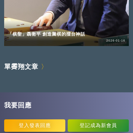
「棋聖」聶衛平 創造圍棋的擂台神話
2026-01-16
單霽翔文章
我要回應
登入
發表回應
登記
成為新會員