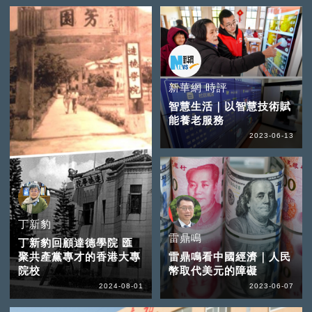
新華網 時評
智慧生活｜以智慧技術賦
能養老服務
2023-06-13
丁新豹
雷鼎鳴
丁新豹回顧達德學院 匯
聚共產黨專才的香港大專
雷鼎鳴看中國經濟｜人民
院校
幣取代美元的障礙
2024-08-01
2023-06-07