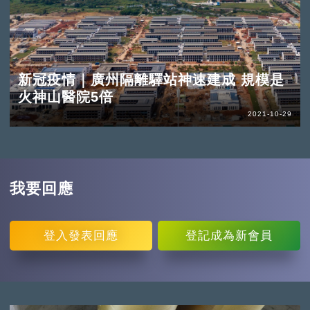
新冠疫情｜廣州隔離驛站神速建成 規模是
火神山醫院5倍
2021-10-29
我要回應
登入
發表回應
登記
成為新會員