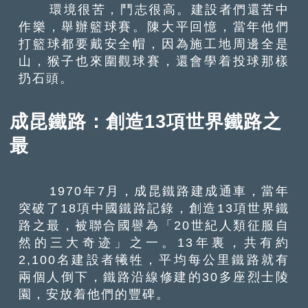
環境很苦，鬥志很高。建設者們還苦中
作樂，舉辦籃球賽。陳大平回憶，當年他們
打籃球都要戴安全帽，因為施工地周邊全是
山，猴子也來圍觀球賽，還會學着投球那樣
扔石頭。
成昆鐵路：創造13項世界鐵路之
最
1970年7月，成昆鐵路建成通車，當年
突破了18項中國鐵路記錄，創造13項世界鐵
路之最，被聯合國譽為「20世紀人類征服自
然的三大奇迹」之一。13年裏，共有約
2,100名建設者犧牲，平均每公里鐵路就有
兩個人倒下，鐵路沿線修建的30多座烈士陵
園，安放着他們的豐碑。