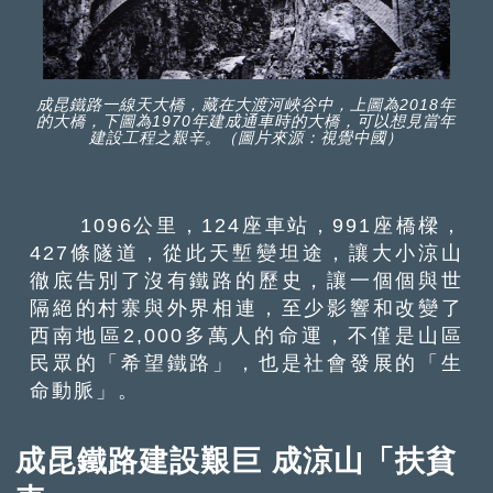
成昆鐵路一線天大橋，藏在大渡河峽谷中，上圖為2018年
的大橋，下圖為1970年建成通車時的大橋，可以想見當年
建設工程之艱辛。（圖片來源：視覺中國）
1096公里，124座車站，991座橋樑，
427條隧道，從此天塹變坦途，讓大小涼山
徹底告別了沒有鐵路的歷史，讓一個個與世
隔絕的村寨與外界相連，至少影響和改變了
西南地區2,000多萬人的命運，不僅是山區
民眾的「希望鐵路」，也是社會發展的「生
命動脈」。
成昆鐵路建設艱巨 成涼山「扶貧