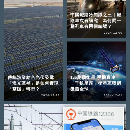
中國鐵路冷知識之三｜鐵
路車次有講究 為何同一
趟列車有兩個編號？
2024-12-09
傳統漁業給合光伏發電
1.5萬顆衛星 手機直連
「漁光互補」是如何實現
「千帆星座」衛星互聯網
「雙碳」轉型？
覆蓋全球
2024-12-23
2024-12-01