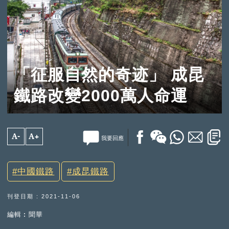
「征服自然的奇迹」 成昆
鐵路改變2000萬人命運
A-
A+
我要回應
中國鐵路
成昆鐵路
刊登日期 : 2021-11-06
編輯︰聞華