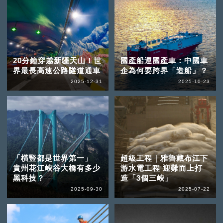
20分鐘穿越新疆天山！世
國產船運國產車：中國車
界最長高速公路隧道通車
企為何要跨界「造船」？
2025-12-31
2025-10-23
「橫豎都是世界第一」
超級工程｜雅魯藏布江下
貴州花江峽谷大橋有多少
游水電工程 迎難而上打
黑科技？
造「3個三峽」
2025-09-30
2025-07-22