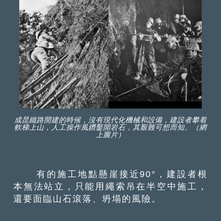
成昆鐵路開建的時候，沒有現代化機械和設備，建設者攀着
軟梯上山，人工操作風鑽鑿開岩石，其艱難可想而知。（網
上圖片）
有的施工地點懸崖接近90°，建設者根
本無法站立，只能用繩索吊在半空中施工，
還要面臨山石滾落、坍塌的風險。