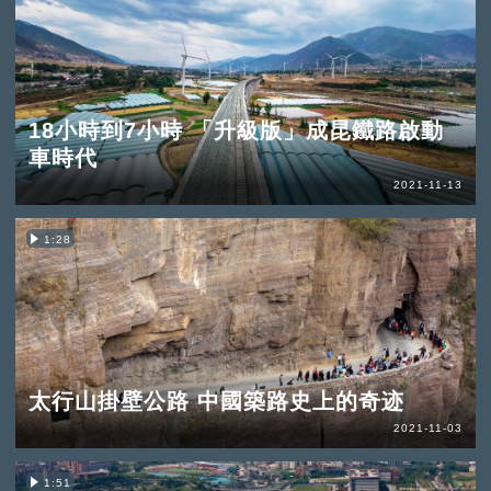
18小時到7小時 「升級版」成昆鐵路啟動
車時代
2021-11-13
1:28
太行山掛壁公路 中國築路史上的奇迹
2021-11-03
1:51