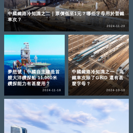
中國鐵路冷知識之二｜票價低至1元？哪些字母用於普鐵
車次？
2024-11-20
夢想號｜中國自主建造首
中國鐵路冷知識之一｜高
艘大洋鑽探船 11,000米
鐵車次除了G和D 還有甚
鑽探能力有甚麼用？
麼字母？
2024-11-18
2024-10-10