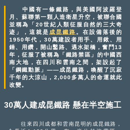
中國有一條鐵路，與美國阿波羅登
月、蘇聯第一顆人造衛星升空，被聯合國
並稱為「20世紀人類征服自然的三大奇
迹」，這就是
成昆鐵路
。在設備落後的
1950年代，30萬建設者用手、用鍬、用
錘、用鑽，開山鑿路、遇水架橋，奮鬥13
年，征服了被稱為「鐵路禁區」的中國西
南大地，在四川和雲南之間，架設起了
「鋼鐵動脈」——成昆鐵路，喚醒了沉寂
千年的大涼山，2,000多萬人的命運就此
改變。
30萬人建成昆鐵路 懸在半空施工
往來四川成都和雲南昆明的成昆鐵路，