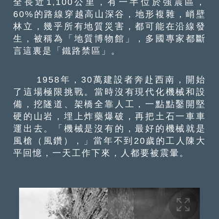
全長近1,100公里，有一半位於強震區，
60%的路線穿越高山深谷，地形複雜，峭壁
林立，幾乎所有地質災害，都可能在沿線發
生，被稱為「地質博物館」，多國專家都斷
言這裏是「鐵路禁區」。
1958年，30萬建設者奔赴西南，開始
了這場極限挑戰。當時沒有現代化機械和設
備，挖隧道、架橋全靠人工，一點點鑿開堅
硬的山岩，埋上炸藥爆破，再把土石一車車
運出去。「機械是沒有的，最好的機械就是
風槍（風鑽），」當年不到20歲的工人陳大
平回憶，一天工作下來，人都要被震暈。