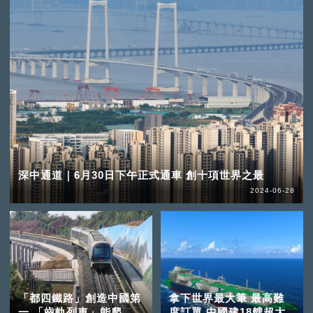
深中通道｜6月30日下午正式通車 創十項世界之最
2024-06-28
「都四鐵路」創造中國第
拿下世界最大筆 最高難
一 「齒軌列車」能爬
度訂單 中國建18艘超大