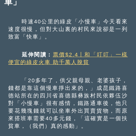
車」
時速40公里的綠皮「小慢車」今天看來
速度很慢，但對大山裏的村民來說卻是一列
致富「快車」。
延伸閱讀：
票價$2.4丨和「叮叮」一樣
便宜的綠皮火車 助千萬人脫貧
「20多年了，供父親母親、老婆孩子，
錢都是靠這個慢車掙出來的，」成昆鐵路喜
德站所在的四川省喜德縣彝族村民依夥伍沙
對「小慢車」很有感情，鐵路通車後，他只
要花幾塊錢就可以坐車外出買賣貨物，而原
來搭班車需要40多元錢，「這確實是一個扶
貧車，（我們）真的感動」。