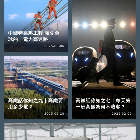
中國特高壓工程 領先全
球的「電力高速路」
2025-06-06
高鐵話你知之九｜高鐵要
高鐵話你知之七｜每天第
用多少電？
一班高鐵為何不載客？
2025-02-28
2025-02-05