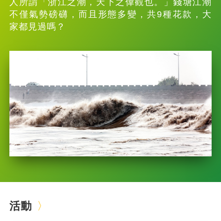
人所謂「浙江之潮，天下之偉觀也。」錢塘江潮
不僅氣勢磅礴，而且形態多變，共9種花款，大
家都見過嗎？
活動