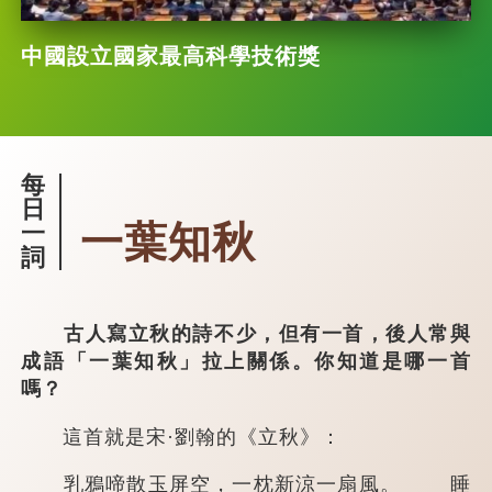
中國設立國家最高科學技術獎
每
日
一葉知秋
一
詞
古人寫立秋的詩不少，但有一首，後人常與
成語「一葉知秋」拉上關係。你知道是哪一首
嗎？
這首就是宋·劉翰的《立秋》：
乳鴉啼散玉屏空，一枕新涼一扇風。 睡