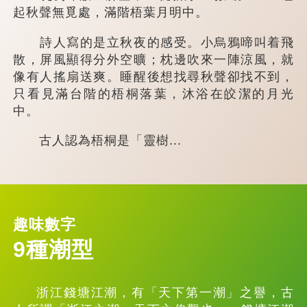
起秋聲無覓處，滿階梧葉月明中。
詩人寫的是立秋夜的感受。小烏鴉啼叫着飛
散，屏風顯得分外空曠；枕邊吹來一陣涼風，就
像有人搖扇送爽。睡醒後想找尋秋聲卻找不到，
只看見滿台階的梧桐落葉，沐浴在皎潔的月光
中。
古人認為梧桐是「靈樹...
趣味數字
9種潮型
浙江錢塘江潮，有「天下第一潮」之譽，古