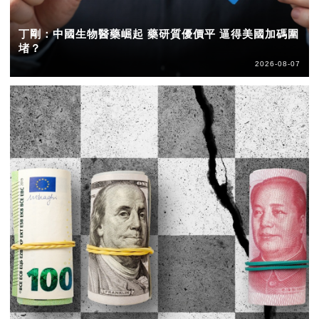
丁剛：中國生物醫藥崛起 藥研質優價平 逼得美國加碼圍
堵？
2026-08-07