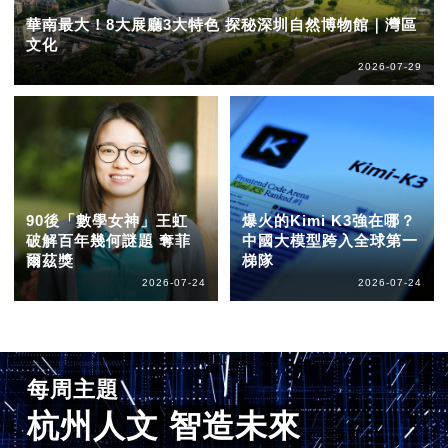
華南最大！8大展廳3大特色 探秘深圳自然博物館｜灣區
文化
2026-07-29
90後「數學女神」王虹
爆火的Kimi K3強在哪？
破解百年幾何謎題 奪菲
中國大模型跨入全球第一
爾茲獎
梯隊
2026-07-24
2026-07-24
每周主題
杭州人文 智造未來