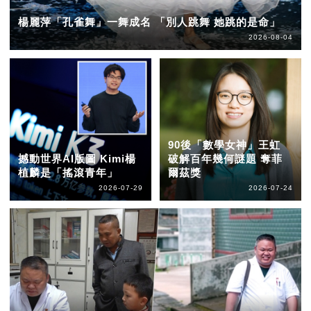
楊麗萍「孔雀舞」一舞成名 「別人跳舞 她跳的是命」
2026-08-04
90後「數學女神」王虹
撼動世界AI版圖 Kimi楊
破解百年幾何謎題 奪菲
植麟是「搖滾青年」
爾茲獎
2026-07-29
2026-07-24