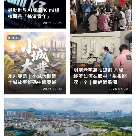
撼動世界AI版圖 Kimi楊
植麟是「搖滾青年」
2026-07-29
3:49
明清老宅裏拍短劇 片場
系列專題｜小城大製造
經濟如何在鄉村「生根開
十城故事解碼中國發展
花」？｜新經濟浪潮
2026-07-28
2026-07-30