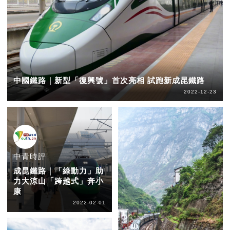
中國鐵路｜新型「復興號」首次亮相 試跑新成昆鐵路
2022-12-23
中青時評
成昆鐵路｜「綠動力」助
力大涼山「跨越式」奔小
康
2022-02-01