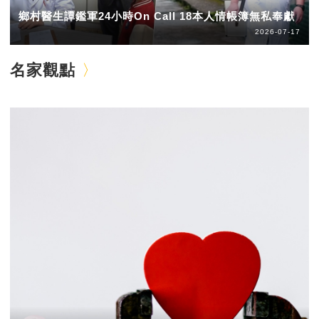
鄉村醫生譚鑑軍24小時On Call 18本人情帳簿無私奉獻
2026-07-17
名家觀點