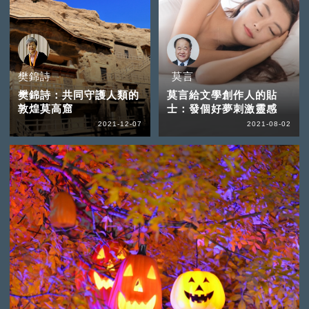
樊錦詩
莫言
樊錦詩：共同守護人類的
莫言給文學創作人的貼
敦煌莫高窟
士：發個好夢刺激靈感
2021-12-07
2021-08-02