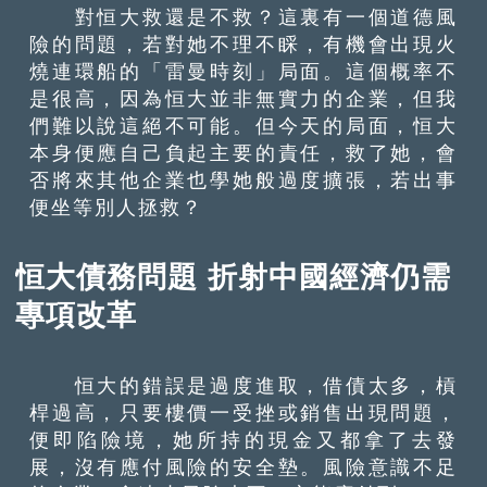
對恒大救還是不救？這裏有一個道德風
險的問題，若對她不理不睬，有機會出現火
燒連環船的「雷曼時刻」局面。這個概率不
是很高，因為恒大並非無實力的企業，但我
們難以說這絕不可能。但今天的局面，恒大
本身便應自己負起主要的責任，救了她，會
否將來其他企業也學她般過度擴張，若出事
便坐等別人拯救？
恒大債務問題 折射中國經濟仍需
專項改革
恒大的錯誤是過度進取，借債太多，槓
桿過高，只要樓價一受挫或銷售出現問題，
便即陷險境，她所持的現金又都拿了去發
展，沒有應付風險的安全墊。風險意識不足