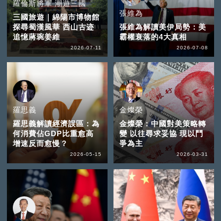
羅倫斯將軍 潮遊三國
張維為
三國旅遊｜綿陽市博物館
探尋蜀漢風華 西山古迹
張維為解讀美伊局勢：美
追憶蔣琬姜維
霸權衰落的4大真相
2026-07-11
2026-07-08
羅思義
金燦榮
羅思義解讀經濟誤區：為
金燦榮：中國對美策略轉
何消費佔GDP比重愈高
變 以往尋求妥協 現以鬥
增速反而愈慢？
爭為主
2026-05-15
2026-03-31