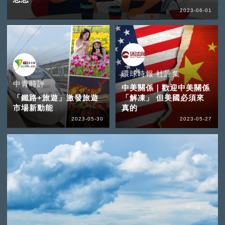
2023-06-01
環球時報 社評集
中青時評
中美關係｜歡迎中美關係
「鐵路+旅遊」激發旅遊
「解凍」 但美國必須來
市場新動能
真的
2023-05-30
2023-05-27