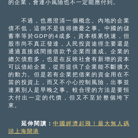
的企業，會連小風險也不一定能應付到。
不過，也應澄清一個概念。內地的企業
債不低，這倒不是值得擔憂之事。中國的儲
蓄率等於GDP的4成多，資本積累快速，但
股市尚不真正發達，人民投資途徑主要還是
通過直接或間接借款予企業而達成。企業的
總欠債愈多，也是在反映社會有新增的資本
可以借給企業，從而提供了企業能不斷擴大
的動力。但是若有企業把借來的資金用在不
當的投資上，而又不小心控制風險，出事並
連累別人是早晚之事。較合理的方法是要恒
大付出一定的代價，但又不至於整個垮下
來。
延伸閱讀：
中國經濟起飛！最大無人碼
頭上海開港