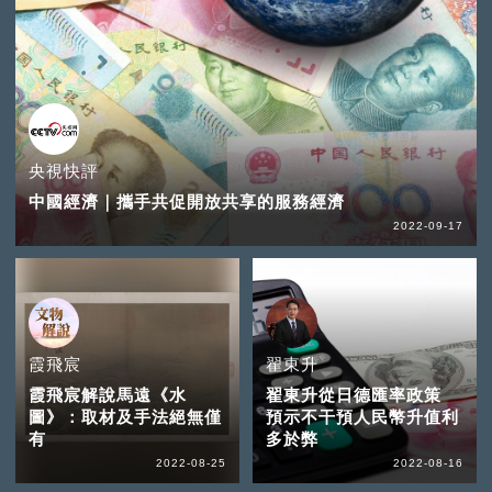
央視快評
中國經濟｜攜手共促開放共享的服務經濟
2022-09-17
霞飛宸
翟東升
霞飛宸解說馬遠《水
翟東升從日德匯率政策
圖》：取材及手法絕無僅
預示不干預人民幣升值利
有
多於弊
2022-08-25
2022-08-16