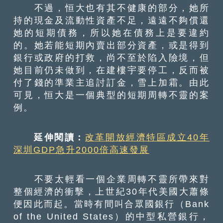
不過，恒大也有其不健康的部分，她所
持的現金及流動性資產不足，遠遠不夠償還
她的短期債務，所以她在債務上是要違約
的。她若能短期內賣出部分資產，或是得到
銀行或政府的打救，尚不至於陷入險境，但
她目前仍未做到，在建樓宇要停工，反而被
付了錢的準業主追討訂金，雪上加霜。由此
可見，恒大是一個典型的短期周轉不靈的案
例。
延伸閱讀：
改革開放經濟特區成立40年
深圳GDP急升2000倍高速發展
不要太輕看一個企業周轉不靈所帶來對
整個經濟的衝擊，上世紀30年代美國大蕭條
便因此而起。當時有間叫合眾國銀行（Bank
of the United States）的中型私營銀行，