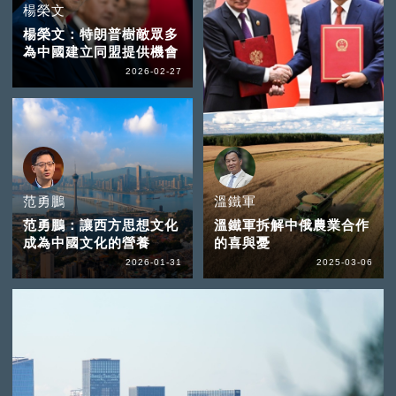
楊榮文
楊榮文：特朗普樹敵眾多
為中國建立同盟提供機會
2026-02-27
范勇鵬
溫鐵軍
范勇鵬：讓西方思想文化
溫鐵軍拆解中俄農業合作
成為中國文化的營養
的喜與憂
2026-01-31
2025-03-06