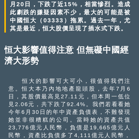
月20日，下跌了近15%，相當慘烈。造成
此劇跌的嫌疑因素不少，最大的可能是被
中國恒大（03333）拖累。過去一年，尤
其是最近，恒大股價呈現了插水式下跌。
恒大影響值得注意 但無礙中國經
濟大形勢
恒大的影響可大可小，很值得我們注
意。恒大本乃內地地產龍頭股，去年7月6
日，其股價最高見27.11元，但本周一低位
見2.06元，共下跌了92.4%。我們若看看她
今年6月30日的年中資產負債表，不難發現
她並非很糟糕的公司。當時她的資產共值
23,776億元人民幣，負債是19,665億元人
民幣，資產比負債多了4,111億元人民幣，