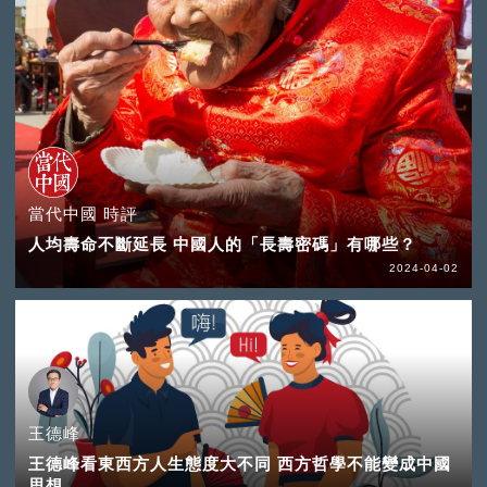
當代中國 時評
人均壽命不斷延長 中國人的「長壽密碼」有哪些？
2024-04-02
王德峰
王德峰看東西方人生態度大不同 西方哲學不能變成中國
思想