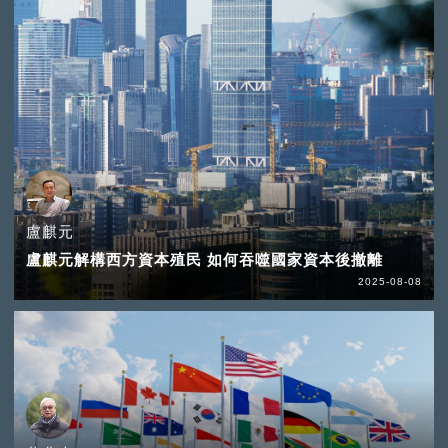
盧麒元
盧麒元解構西方資本殖民 如何吞噬國家資本後撤離
2025-08-08