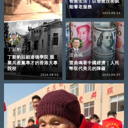
智慧生活｜以智慧技術賦
能養老服務
2023-06-13
丁新豹
雷鼎鳴
丁新豹回顧達德學院 匯
聚共產黨專才的香港大專
雷鼎鳴看中國經濟｜人民
院校
幣取代美元的障礙
2024-08-01
2023-06-07