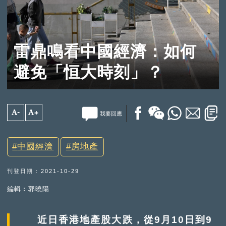
雷鼎鳴看中國經濟：如何
避免「恒大時刻」？
A-
A+
我要回應
中國經濟
房地產
刊登日期 : 2021-10-29
編輯︰郭曉陽
近日香港地產股大跌，從9月10日到9