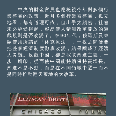
中央的財金官員也應檢視今年對多個行
業整頓的政策。近月多個行業被整頓，孤立
地看，都有道理可依，但出手太頻密，社會
未必經受得起，容易使人猜測改革開放的遊
戲規則是否改變了。在90年代，俄羅斯及東
歐使用所謂的「休克療法」，一夜之間便要
把整個經濟制度徹底改變，結果釀成了經濟
大災難。反觀中國，卻是採取漸進主義，一
步一腳印，從而使中國能持續保持高增長。
漸進不是不動，而是在不同領域中逐一而不
是同時推動翻天覆地的大改革。