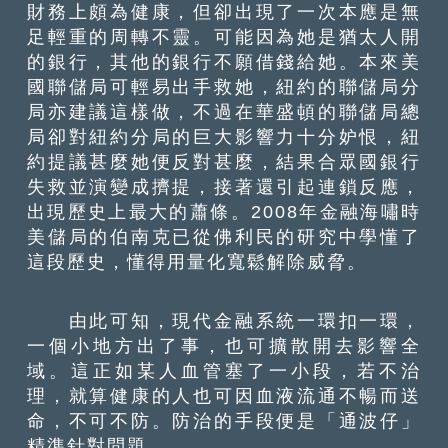
財務上頗為健康，但卻出現了一次本應是無
足輕重的周轉不靈。可能因為她是猶太人開
的銀行，其他的銀行不願借錢給她。本來美
國聯儲局可輕易出手救她，紐約的聯儲局分
局亦建議這樣做，不過在華盛頓的聯儲局總
局卻對紐約分局的巨大影響力十分妒恨，紐
約提議甚麼她便反對甚麼，結果合眾國銀行
失救並演變成擠提，接著還引起連鎖反應，
出現歷史上最大的蕭條。2008年金融海嘯時
美儲局的伯南克已從佛利民的研究中學懂了
這段歷史，懂得用量化寬鬆解除威脅。
由此可知，現代金融系統一環扣一環，
一個小地方出了事，也可擴散開去影響全
域。這正如某人血管塞了一小段，若不治
理，就算健康的人也可因血液流通不暢而送
命，不可不防。防治的手段便是「通波仔」
精準針對問題。