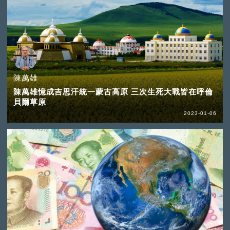
陳萬雄
陳萬雄憶成吉思汗統一蒙古高原 三次生死大戰皆在呼倫
貝爾草原
2023-01-06