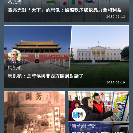
葛兆光
葛兆光對「天下」的想像：國際秩序總依靠力量和利益
2025-01-12
馬凱碩
馬凱碩：是時候與非西方開展對話了
2024-09-19
新華網 時評