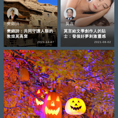
樊錦詩
莫言
樊錦詩：共同守護人類的
莫言給文學創作人的貼
敦煌莫高窟
士：發個好夢刺激靈感
2021-12-07
2021-08-02