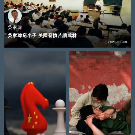
吳家瑋
吳家瑋窮小子 美國發憤苦讀成材
2021-03-08