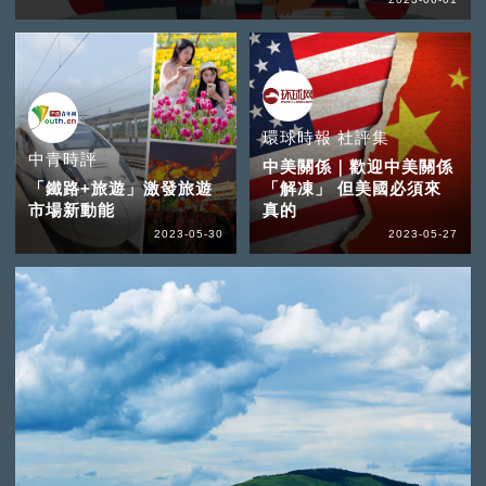
環球時報 社評集
中青時評
中美關係｜歡迎中美關係
「鐵路+旅遊」激發旅遊
「解凍」 但美國必須來
市場新動能
真的
2023-05-30
2023-05-27