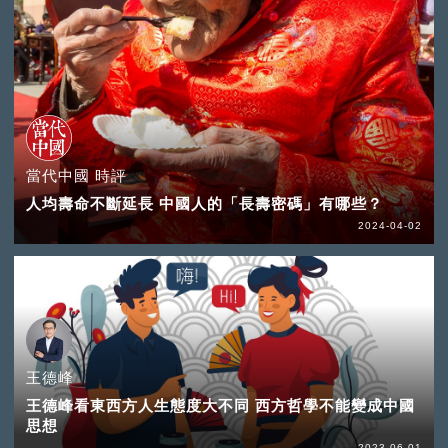
當代中國 時評
人均壽命不斷延長 中國人的「長壽密碼」有哪些？
2024-04-02
王德峰
王德峰看東西方人生態度大不同 西方哲學不能變成中國
思想
2023-06-01