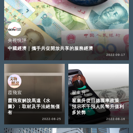
央視快評
中國經濟｜攜手共促開放共享的服務經濟
2022-09-17
霞飛宸
翟東升
霞飛宸解說馬遠《水
翟東升從日德匯率政策
圖》：取材及手法絕無僅
預示不干預人民幣升值利
有
多於弊
2022-08-25
2022-08-16