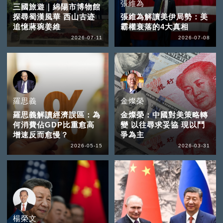
張維為
三國旅遊｜綿陽市博物館
探尋蜀漢風華 西山古迹
張維為解讀美伊局勢：美
追憶蔣琬姜維
霸權衰落的4大真相
2026-07-11
2026-07-08
羅思義
金燦榮
羅思義解讀經濟誤區：為
金燦榮：中國對美策略轉
何消費佔GDP比重愈高
變 以往尋求妥協 現以鬥
增速反而愈慢？
爭為主
2026-05-15
2026-03-31
楊榮文