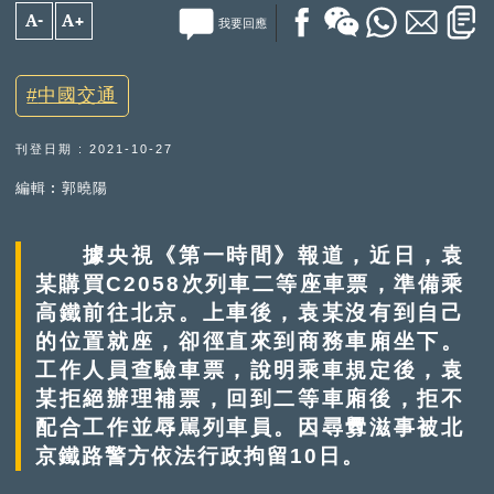
A-
A+
我要回應
中國交通
刊登日期 : 2021-10-27
編輯︰郭曉陽
據央視《第一時間》報道，近日，袁
某購買C2058次列車二等座車票，準備乘
高鐵前往北京。上車後，袁某沒有到自己
的位置就座，卻徑直來到商務車廂坐下。
工作人員查驗車票，說明乘車規定後，袁
某拒絕辦理補票，回到二等車廂後，拒不
配合工作並辱駡列車員。因尋釁滋事被北
京鐵路警方依法行政拘留10日。