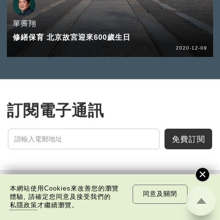
單霽翔
修繕保育 北京故宮迎來600歲生日
2020-12-09
訂閱電子通訊
免費訂閱
本網站使用Cookies來改善您的瀏覽
同意及關閉
中國科技
樂活灣區
潮遊生活
通識中國
非凡人事
體驗, 請確定您同意及接受我們的
私隱政策
才繼續瀏覽。
文化精華
焦點縱覽
名家觀點
國情專題