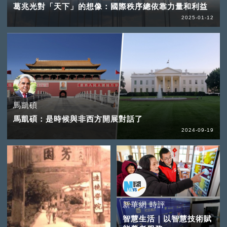
葛兆光對「天下」的想像：國際秩序總依靠力量和利益
2025-01-12
馬凱碩
馬凱碩：是時候與非西方開展對話了
2024-09-19
新華網 時評
智慧生活｜以智慧技術賦