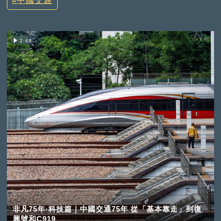
中國交通
2:48
非凡75年·科技篇｜中國交通75年 從「基本靠走」到復
興號和C919