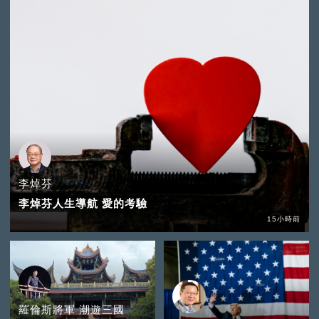
李焯芬
李焯芬人生導航 愛的考驗
15小時前
羅倫斯將軍 潮遊三國