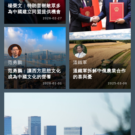
楊榮文：特朗普樹敵眾多
為中國建立同盟提供機會
2026-02-27
范勇鵬
溫鐵軍
范勇鵬：讓西方思想文化
溫鐵軍拆解中俄農業合作
成為中國文化的營養
的喜與憂
2026-01-31
2025-03-06