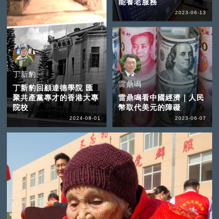
能養老服務
2023-06-13
丁新豹
雷鼎鳴
丁新豹回顧達德學院 匯
聚共產黨專才的香港大專
雷鼎鳴看中國經濟｜人民
院校
幣取代美元的障礙
2024-08-01
2023-06-07