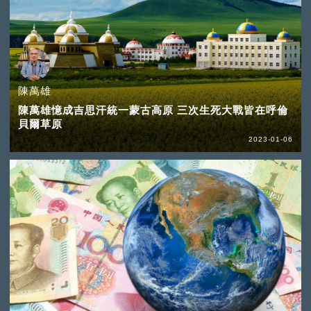
陳萬雄
陳萬雄憶成吉思汗統一蒙古高原 三次生死大戰皆在呼倫
貝爾草原
2023-01-06