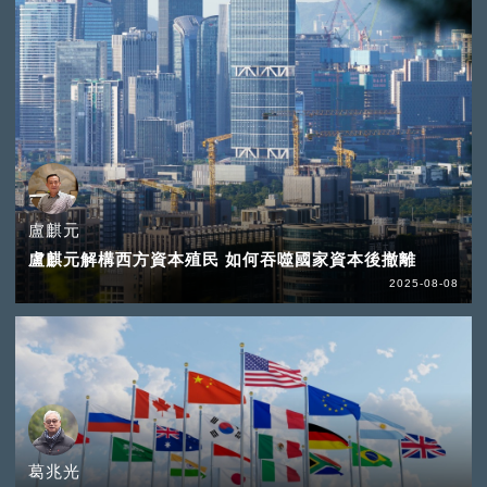
盧麒元
盧麒元解構西方資本殖民 如何吞噬國家資本後撤離
2025-08-08
葛兆光