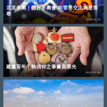
北京冬奧｜辦好冬奧會 向世界交出滿意答
卷
2021-11-23
建黨百年｜執信仰之筆書寫榮光
2021-07-01