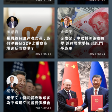
羅思義
金燦榮
羅思義解讀經濟誤區：為
金燦榮：中國對美策略轉
何消費佔GDP比重愈高
變 以往尋求妥協 現以鬥
增速反而愈慢？
爭為主
2026-05-15
2026-03-31
楊榮文
楊榮文：特朗普樹敵眾多
為中國建立同盟提供機會
2026-02-27