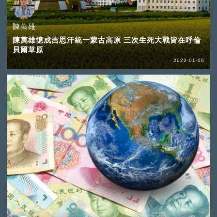
陳萬雄
陳萬雄憶成吉思汗統一蒙古高原 三次生死大戰皆在呼倫
貝爾草原
2023-01-06