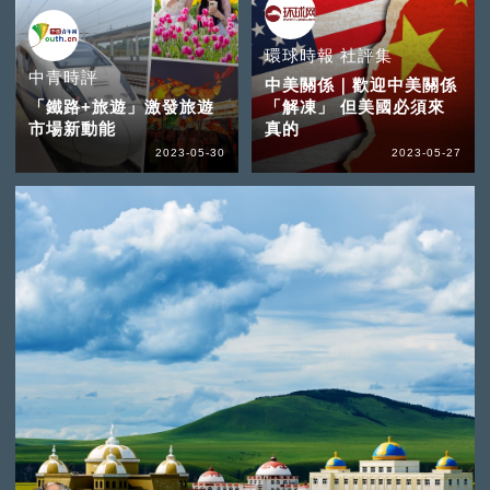
環球時報 社評集
中青時評
中美關係｜歡迎中美關係
「鐵路+旅遊」激發旅遊
「解凍」 但美國必須來
市場新動能
真的
2023-05-30
2023-05-27