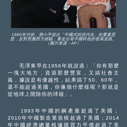
1980年代初，鄧小平提出「中國式的現代化」的重要思
想，反對照搬西方經驗，要走出有中國特色的發展道路。
（圖片來源：AP）
毛澤東早在1956年就說過：「你有那麼
一塊大地方，資源那麼豐富，又搞社會主
義，據說是有優越性，結果搞了50、60年，
還不能超過美國，你像個什麼樣呢？那就是
從地球上開除你的球籍」。
1993年中國的鋼產量超過了美國；
2010年中國製造業規模超過了美國；2014
年中國經濟總量根據購買力平價超過了美