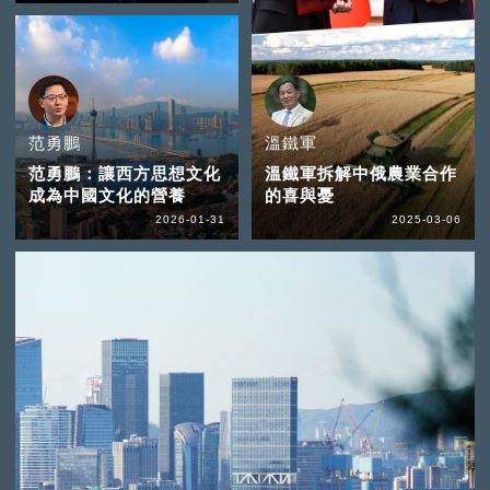
范勇鵬
溫鐵軍
范勇鵬：讓西方思想文化
溫鐵軍拆解中俄農業合作
成為中國文化的營養
的喜與憂
2026-01-31
2025-03-06