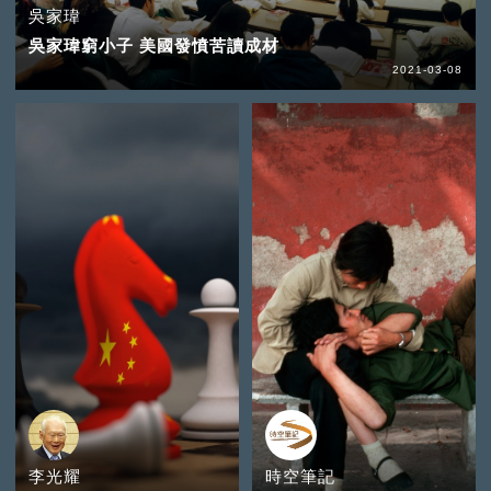
吳家瑋
吳家瑋窮小子 美國發憤苦讀成材
2021-03-08
李光耀
時空筆記