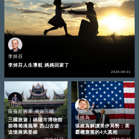
李焯芬
李焯芬人生導航 媽媽回家了
2026-08-01
羅倫斯將軍 潮遊三國
張維為
三國旅遊｜綿陽市博物館
探尋蜀漢風華 西山古迹
張維為解讀美伊局勢：美
追憶蔣琬姜維
霸權衰落的4大真相
2026-07-11
2026-07-08