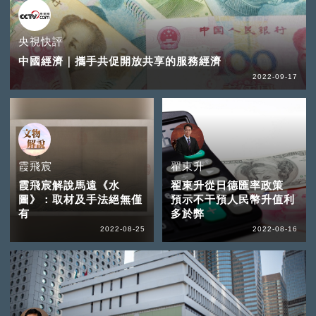
央視快評
中國經濟｜攜手共促開放共享的服務經濟
2022-09-17
霞飛宸
翟東升
霞飛宸解說馬遠《水
翟東升從日德匯率政策
圖》：取材及手法絕無僅
預示不干預人民幣升值利
有
多於弊
2022-08-25
2022-08-16