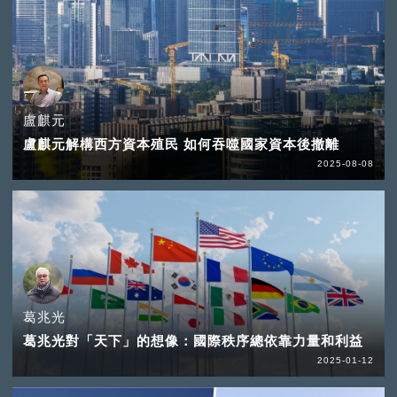
盧麒元
盧麒元解構西方資本殖民 如何吞噬國家資本後撤離
2025-08-08
葛兆光
葛兆光對「天下」的想像：國際秩序總依靠力量和利益
2025-01-12