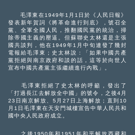
毛澤東在1949年1月1日於《人民日報》
發表新年賀詞《將革命進行到底》，號召全
黨、全軍全國人民，推翻國民黨的統治，掃
除帝國主義的壓逼。但蘇聯史太林還是主張
國共談判，他在1949年1月中旬連發了幾封
電報給毛澤東；史太林說：「如果中國共產
黨拒絕與南京政府和談的話，這等於向世人
宣布中國共產黨主張繼續進行內戰」。
毛澤東拒絕了史太林的呼籲，發出了
「打過長江去解放全中國」的號令，之後4月
23日南京解放、5月27日上海解放；直到10
月1日毛澤東在天安門城樓宣告中華人民共和
國中央人民政府成立。
之後1950年和1951年和平解放西藏和