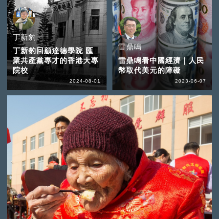
丁新豹
雷鼎鳴
丁新豹回顧達德學院 匯
聚共產黨專才的香港大專
雷鼎鳴看中國經濟｜人民
院校
幣取代美元的障礙
2024-08-01
2023-06-07