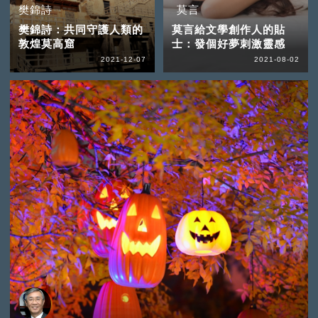
樊錦詩
莫言
樊錦詩：共同守護人類的
莫言給文學創作人的貼
敦煌莫高窟
士：發個好夢刺激靈感
2021-12-07
2021-08-02