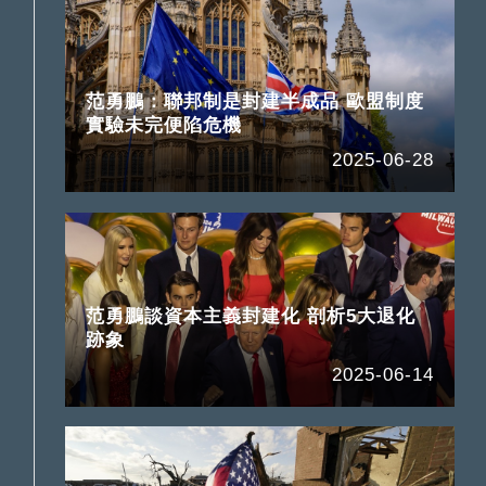
范勇鵬：聯邦制是封建半成品 歐盟制度
實驗未完便陷危機
2025-06-28
范勇鵬談資本主義封建化 剖析5大退化
跡象
2025-06-14