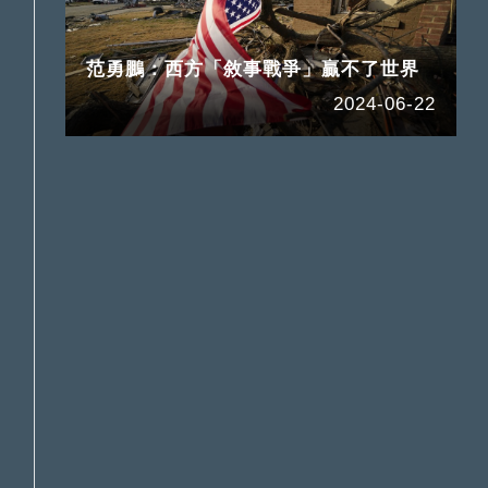
范勇鵬：西方「敘事戰爭」贏不了世界
2024-06-22