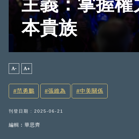
主義：掌握權
本貴族
A-
A+
范勇鵬
張維為
中美關係
刊登日期 : 2025-06-21
編輯︰華思齊