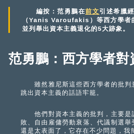
編按：范勇鵬在
前文
引述希臘經
（Yanis Varoufakis）等
並列舉出資本主義退化的5大跡象。
范勇鵬：西方學者對
雖然雅尼斯這些西方學者的批判意
跳出資本主義的話語牢籠。
他們對資本主義的批判，主要是認
敗、自由雇傭勞動衰落、代議制選舉
還是太表面了，它存在不少問題，我