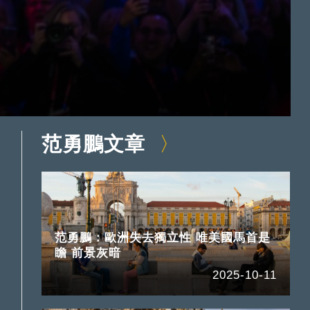
范勇鵬文章
范勇鵬：歐洲失去獨立性 唯美國馬首是
瞻 前景灰暗
2025-10-11