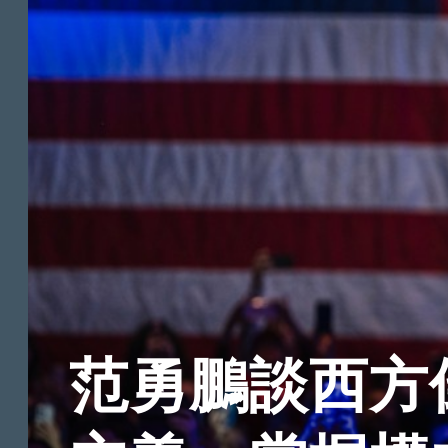
范勇鵬談西方